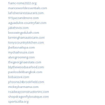
fiamc-rome2022.org
mariceworldessentials.com
lafisheriarestaurant.com
915jazzandmore.com
aguadulce-countryfair.com
jakehovis.com
bosswingsduluth.com
birminghamautocare.com
tonyscountrykitchen.com
jbellasnailspa.com
mychaihouse.com
alvisgrooming.com
thegeorginaestate.com
blythewoodseafood.com
paolosdelibangkok.com
bobacove.com
phoone24brookfield.com
mickeybarmama.com
roadwayconstructioninc.com
shopdragonflyboutique.com
sportszilla.org