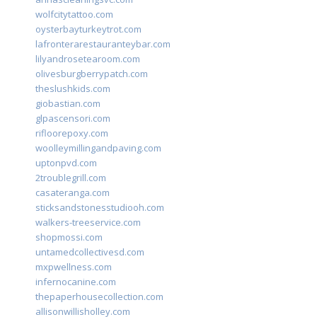
wolfcitytattoo.com
oysterbayturkeytrot.com
lafronterarestauranteybar.com
lilyandrosetearoom.com
olivesburgberrypatch.com
theslushkids.com
giobastian.com
glpascensori.com
rifloorepoxy.com
woolleymillingandpaving.com
uptonpvd.com
2troublegrill.com
casateranga.com
sticksandstonesstudiooh.com
walkers-treeservice.com
shopmossi.com
untamedcollectivesd.com
mxpwellness.com
infernocanine.com
thepaperhousecollection.com
allisonwillisholley.com