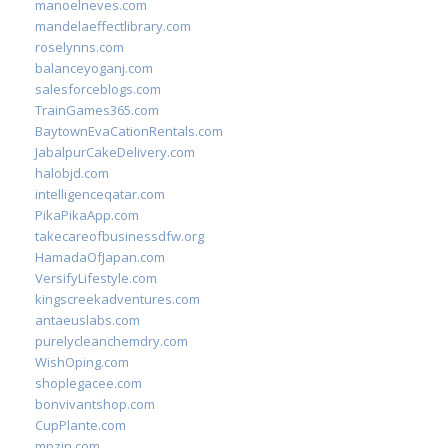
manoelneves.com
mandelaeffectlibrary.com
roselynns.com
balanceyoganj.com
salesforceblogs.com
TrainGames365.com
BaytownEvaCationRentals.com
JabalpurCakeDelivery.com
halobjd.com
intelligenceqatar.com
PikaPikaApp.com
takecareofbusinessdfw.org
HamadaOfJapan.com
VersifyLifestyle.com
kingscreekadventures.com
antaeuslabs.com
purelycleanchemdry.com
WishOping.com
shoplegacee.com
bonvivantshop.com
CupPlante.com
mpzin.com