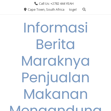
Skip
Call Us: +2782 444 YEAH
to
Cape Town, South Africa
togel
content
Informasi
Berita
Maraknya
Penjualan
Makanan
Mengandung