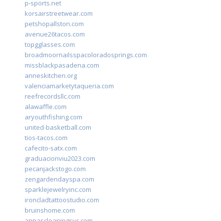
p-sports.net
korsairstreetwear.com
petshopallston.com
avenue26tacos.com
topgglasses.com
broadmoornailsspacoloradosprings.com
missblackpasadena.com
anneskitchen.org
valenciamarketytaqueria.com
reefrecordsllc.com
alawaffle.com
aryouthfishing.com
united-basketball.com
tios-tacos.com
cafecito-satx.com
graduacionviu2023.com
pecanjackstogo.com
zengardendayspa.com
sparklejewelryinc.com
ironcladtattoostudio.com
bruinshome.com
annascleaningsvc.com