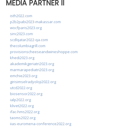
MEDIA PARTNER II
isth2022.com
p2b2pabi2023-makassar.com
wocfparis2023.org
sinc2023.com
scdlqatar2022-qa.com
thecolumbiagrill.com
provisionscheeseandwineshoppe.com
khedi2023.org
akademikgeriatri2023.org
marmarapediatri2023.org
emchie2023.org
girisimselradyoloji2022.org
utcd2022.org
biosensor2022.org
ialp2022.org
klivet2022.org
ifac-hms2022.org
taoms2022.org
iias-euromena-conference2022.org