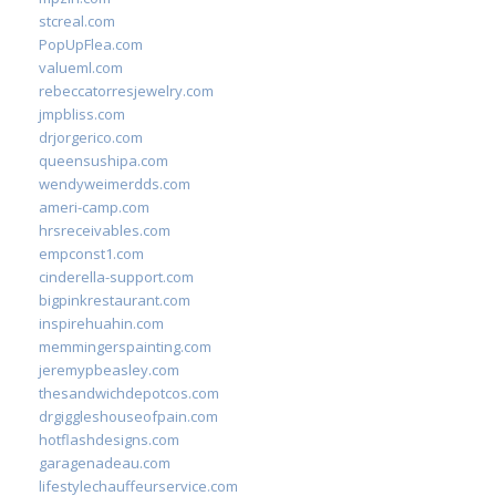
stcreal.com
PopUpFlea.com
valueml.com
rebeccatorresjewelry.com
jmpbliss.com
drjorgerico.com
queensushipa.com
wendyweimerdds.com
ameri-camp.com
hrsreceivables.com
empconst1.com
cinderella-support.com
bigpinkrestaurant.com
inspirehuahin.com
memmingerspainting.com
jeremypbeasley.com
thesandwichdepotcos.com
drgiggleshouseofpain.com
hotflashdesigns.com
garagenadeau.com
lifestylechauffeurservice.com