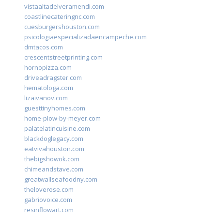
vistaaltadelveramendi.com
coastlinecateringnc.com
cuesburgershouston.com
psicologiaespecializadaencampeche.com
dmtacos.com
crescentstreetprinting.com
hornopizza.com
driveadragster.com
hematologa.com
lizaivanov.com
guesttinyhomes.com
home-plow-by-meyer.com
palatelatincuisine.com
blackdoglegacy.com
eatvivahouston.com
thebigshowok.com
chimeandstave.com
greatwallseafoodny.com
theloverose.com
gabriovoice.com
resinflowart.com