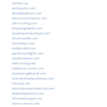
solslite.org
portwayinn.com
djmaddogmusic.com
thesoundarchitects.com
allin1roofing.com
keepjudgewebb.com
anatomyofadventure.com
drivancastillo.com
cmmedspa.com
midletontkd.com
gardensandgrills.com
basilfoodwine.com
nikko-tochigi.net
caribbean-corner.com
bluemoongiftcards.com
rivercitysteampunkexpo.com
kchoops.net
mountainsideskateshop.com
kirtlandcitytavern.com
301nutritionspot.com
ammos-stores.com