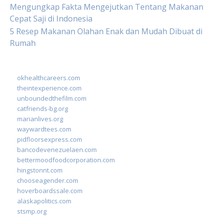
Mengungkap Fakta Mengejutkan Tentang Makanan
Cepat Saji di Indonesia
5 Resep Makanan Olahan Enak dan Mudah Dibuat di
Rumah
okhealthcareers.com
theintexperience.com
unboundedthefilm.com
catfriends-bg.org
marianlives.org
waywardtees.com
pidfloorsexpress.com
bancodevenezuelaen.com
bettermoodfoodcorporation.com
hingstonnt.com
chooseagender.com
hoverboardssale.com
alaskapolitics.com
stsmp.org