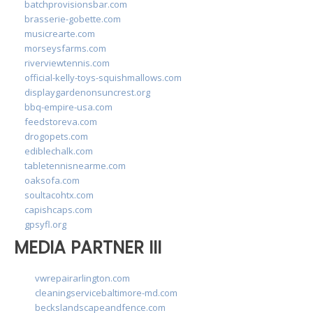
batchprovisionsbar.com
brasserie-gobette.com
musicrearte.com
morseysfarms.com
riverviewtennis.com
official-kelly-toys-squishmallows.com
displaygardenonsuncrest.org
bbq-empire-usa.com
feedstoreva.com
drogopets.com
ediblechalk.com
tabletennisnearme.com
oaksofa.com
soultacohtx.com
capishcaps.com
gpsyfl.org
MEDIA PARTNER III
vwrepairarlington.com
cleaningservicebaltimore-md.com
beckslandscapeandfence.com