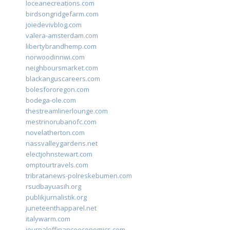
loceanecreations.com
birdsongridgefarm.com
joiedevivblog.com
valera-amsterdam.com
libertybrandhemp.com
norwoodinnwi.com
neighboursmarket.com
blackanguscareers.com
bolesfororegon.com
bodega-ole.com
thestreamlinerlounge.com
mestrinorubanofc.com
novelatherton.com
nassvalleygardens.net
electjohnstewart.com
omptourtravels.com
tribratanews-polreskebumen.com
rsudbayuasih.org
publikjurnalistik.org
juneteenthapparel.net
italywarm.com
journaloffinanceeconomics.com