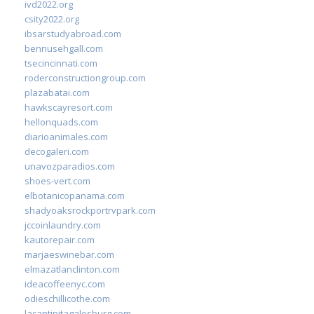
ivd2022.org
csity2022.org
ibsarstudyabroad.com
bennusehgall.com
tsecincinnati.com
roderconstructiongroup.com
plazabatai.com
hawkscayresort.com
hellonquads.com
diarioanimales.com
decogaleri.com
unavozparadios.com
shoes-vert.com
elbotanicopanama.com
shadyoaksrockportrvpark.com
jccoinlaundry.com
kautorepair.com
marjaeswinebar.com
elmazatlanclinton.com
ideacoffeenyc.com
odieschillicothe.com
lacantinitagalesburg.com