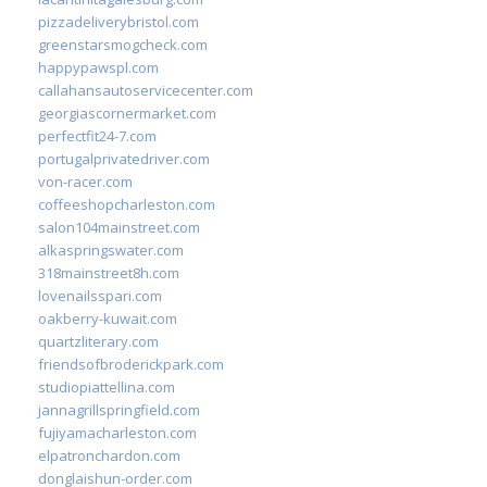
pizzadeliverybristol.com
greenstarsmogcheck.com
happypawspl.com
callahansautoservicecenter.com
georgiascornermarket.com
perfectfit24-7.com
portugalprivatedriver.com
von-racer.com
coffeeshopcharleston.com
salon104mainstreet.com
alkaspringswater.com
318mainstreet8h.com
lovenailsspari.com
oakberry-kuwait.com
quartzliterary.com
friendsofbroderickpark.com
studiopiattellina.com
jannagrillspringfield.com
fujiyamacharleston.com
elpatronchardon.com
donglaishun-order.com