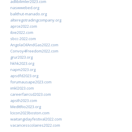
adlibilimler2023.com
naswwebed.org
balithut-manado.org
alteregotradingcompany.org
aprce2022.com
ibie2022.com
sbcc-2022.com
AngolaOilAndGas2022.com
Convoy4Freedom2022.com
grur2023.org
hkhk2023.org
napm2023.org
apsdfd2023.org
forumausape2023.com
imkl2023.com
careerfaircsd2023.com
apsth2023.com
MedItRio2023.org
lcicon2023boston.com
waitangidayfestival2022.com
vacancesscolaires2022.com