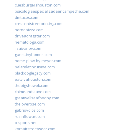
cuesburgershouston.com
psicologiaespecializadaencampeche.com
dmtacos.com
crescentstreetprinting.com
hornopizza.com
driveadragster.com
hematologa.com
lizaivanov.com
guesttinyhomes.com
home-plow-by-meyer.com
palatelatincuisine.com
blackdoglegacy.com
eatvivahouston.com
thebigshowok.com
chimeandstave.com
greatwallseafoodny.com
theloverose.com
gabriovoice.com
resinflowart.com
p-sports.net
korsairstreetwear.com