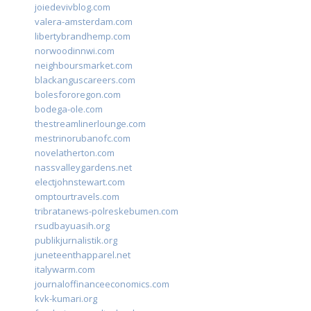
joiedevivblog.com
valera-amsterdam.com
libertybrandhemp.com
norwoodinnwi.com
neighboursmarket.com
blackanguscareers.com
bolesfororegon.com
bodega-ole.com
thestreamlinerlounge.com
mestrinorubanofc.com
novelatherton.com
nassvalleygardens.net
electjohnstewart.com
omptourtravels.com
tribratanews-polreskebumen.com
rsudbayuasih.org
publikjurnalistik.org
juneteenthapparel.net
italywarm.com
journaloffinanceeconomics.com
kvk-kumari.org