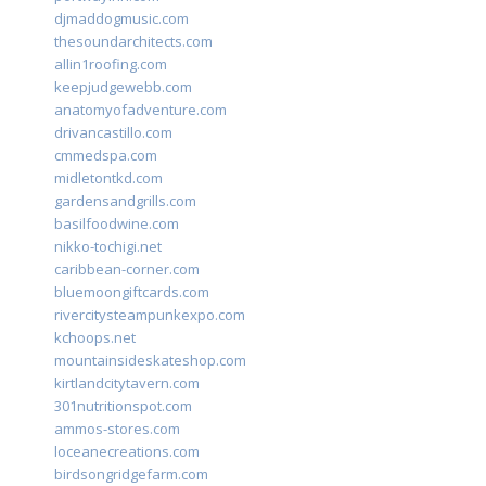
djmaddogmusic.com
thesoundarchitects.com
allin1roofing.com
keepjudgewebb.com
anatomyofadventure.com
drivancastillo.com
cmmedspa.com
midletontkd.com
gardensandgrills.com
basilfoodwine.com
nikko-tochigi.net
caribbean-corner.com
bluemoongiftcards.com
rivercitysteampunkexpo.com
kchoops.net
mountainsideskateshop.com
kirtlandcitytavern.com
301nutritionspot.com
ammos-stores.com
loceanecreations.com
birdsongridgefarm.com