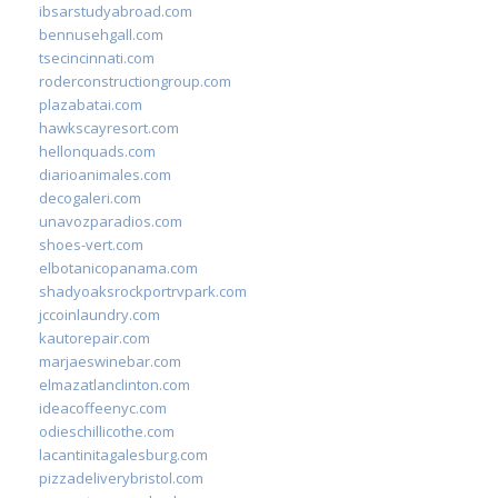
ibsarstudyabroad.com
bennusehgall.com
tsecincinnati.com
roderconstructiongroup.com
plazabatai.com
hawkscayresort.com
hellonquads.com
diarioanimales.com
decogaleri.com
unavozparadios.com
shoes-vert.com
elbotanicopanama.com
shadyoaksrockportrvpark.com
jccoinlaundry.com
kautorepair.com
marjaeswinebar.com
elmazatlanclinton.com
ideacoffeenyc.com
odieschillicothe.com
lacantinitagalesburg.com
pizzadeliverybristol.com