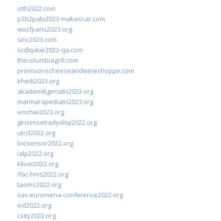
isth2022.com
p2b2pabi2023-makassar.com
wocfparis2023.org
sinc2023.com
scdlqatar2022-qa.com
thecolumbiagrill.com
provisionscheeseandwineshoppe.com
khedi2023.org
akademikgeriatri2023.org
marmarapediatri2023.org
emchie2023.org
girisimselradyoloji2022.org
utcd2022.org
biosensor2022.org
ialp2022.org
klivet2022.org
ifac-hms2022.org
taoms2022.org
iias-euromena-conference2022.org
ivd2022.org
csity2022.org