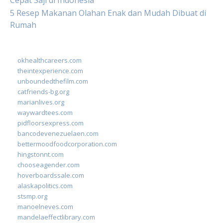
Cepat Saji di Indonesia
5 Resep Makanan Olahan Enak dan Mudah Dibuat di
Rumah
okhealthcareers.com
theintexperience.com
unboundedthefilm.com
catfriends-bg.org
marianlives.org
waywardtees.com
pidfloorsexpress.com
bancodevenezuelaen.com
bettermoodfoodcorporation.com
hingstonnt.com
chooseagender.com
hoverboardssale.com
alaskapolitics.com
stsmp.org
manoelneves.com
mandelaeffectlibrary.com