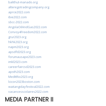
balithut-manado.org
alteregotradingcompany.org
aprce2022.com
ibie2022.com
sbcc-2022.com
AngolaOilAndGas2022.com
Convoy4Freedom2022.com
grur2023.org
hkhk2023.org
napm2023.org
apsdfd2023.org
forumausape2023.com
imkl2023.com
careerfaircsd2023.com
apsth2023.com
MedItRio2023.org
lcicon2023boston.com
waitangidayfestival2022.com
vacancesscolaires2022.com
MEDIA PARTNER II