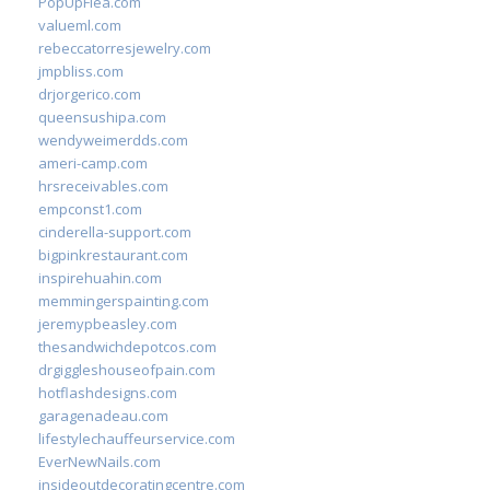
PopUpFlea.com
valueml.com
rebeccatorresjewelry.com
jmpbliss.com
drjorgerico.com
queensushipa.com
wendyweimerdds.com
ameri-camp.com
hrsreceivables.com
empconst1.com
cinderella-support.com
bigpinkrestaurant.com
inspirehuahin.com
memmingerspainting.com
jeremypbeasley.com
thesandwichdepotcos.com
drgiggleshouseofpain.com
hotflashdesigns.com
garagenadeau.com
lifestylechauffeurservice.com
EverNewNails.com
insideoutdecoratingcentre.com