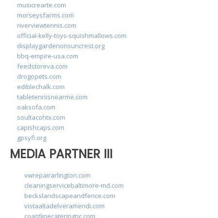
musicrearte.com
morseysfarms.com
riverviewtennis.com
official-kelly-toys-squishmallows.com
displaygardenonsuncrest.org
bbq-empire-usa.com
feedstoreva.com
drogopets.com
ediblechalk.com
tabletennisnearme.com
oaksofa.com
soultacohtx.com
capishcaps.com
gpsyfl.org
MEDIA PARTNER III
vwrepairarlington.com
cleaningservicebaltimore-md.com
beckslandscapeandfence.com
vistaaltadelveramendi.com
coastlinecateringnc.com