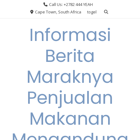
Skip
Call Us: +2782 444 YEAH
to
Cape Town, South Africa
togel
content
Informasi
Berita
Maraknya
Penjualan
Makanan
Mengandung