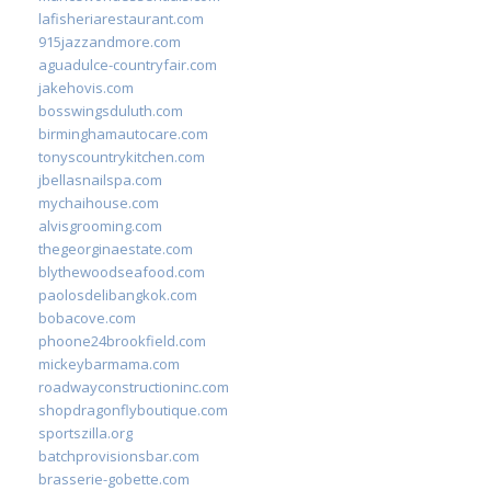
lafisheriarestaurant.com
915jazzandmore.com
aguadulce-countryfair.com
jakehovis.com
bosswingsduluth.com
birminghamautocare.com
tonyscountrykitchen.com
jbellasnailspa.com
mychaihouse.com
alvisgrooming.com
thegeorginaestate.com
blythewoodseafood.com
paolosdelibangkok.com
bobacove.com
phoone24brookfield.com
mickeybarmama.com
roadwayconstructioninc.com
shopdragonflyboutique.com
sportszilla.org
batchprovisionsbar.com
brasserie-gobette.com