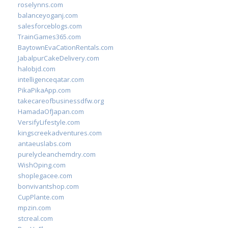
roselynns.com
balanceyoganj.com
salesforceblogs.com
TrainGames365.com
BaytownEvaCationRentals.com
JabalpurCakeDelivery.com
halobjd.com
intelligenceqatar.com
PikaPikaApp.com
takecareofbusinessdfw.org
HamadaOfJapan.com
VersifyLifestyle.com
kingscreekadventures.com
antaeuslabs.com
purelycleanchemdry.com
WishOping.com
shoplegacee.com
bonvivantshop.com
CupPlante.com
mpzin.com
stcreal.com