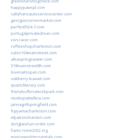
greenstarsmogcheck.com
happypawspl.com
callahansautoservicecenter.com
georgiascornermarket.com
perfectfit24-7.com
portugalprivatedriver.com
von-racer.com
coffeeshopcharleston.com
salon104mainstreet.com
alkaspringswater.com
318mainstreet8h.com
lovenailsspari.com
oakberry-kuwait.com
quartzliterary.com
friendsofbroderickpark.com
studiopiattellina.com
jannagrillspringfield.com
fujiyamacharleston.com
elpatronchardon.com
donglaishun-order.com
fiamc-rome2022.org
mariceworldessentials.com