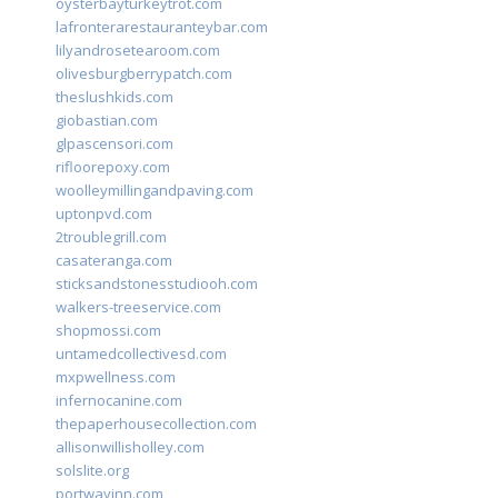
oysterbayturkeytrot.com
lafronterarestauranteybar.com
lilyandrosetearoom.com
olivesburgberrypatch.com
theslushkids.com
giobastian.com
glpascensori.com
rifloorepoxy.com
woolleymillingandpaving.com
uptonpvd.com
2troublegrill.com
casateranga.com
sticksandstonesstudiooh.com
walkers-treeservice.com
shopmossi.com
untamedcollectivesd.com
mxpwellness.com
infernocanine.com
thepaperhousecollection.com
allisonwillisholley.com
solslite.org
portwayinn.com