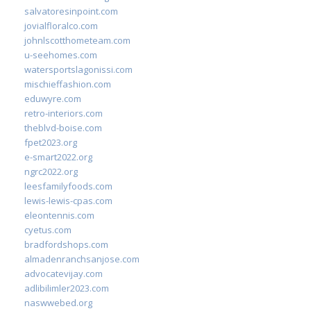
salvatoresinpoint.com
jovialfloralco.com
johnlscotthometeam.com
u-seehomes.com
watersportslagonissi.com
mischieffashion.com
eduwyre.com
retro-interiors.com
theblvd-boise.com
fpet2023.org
e-smart2022.org
ngrc2022.org
leesfamilyfoods.com
lewis-lewis-cpas.com
eleontennis.com
cyetus.com
bradfordshops.com
almadenranchsanjose.com
advocatevijay.com
adlibilimler2023.com
naswwebed.org