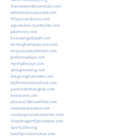
mariceworldessentials.com
lafisheriarestaurant.com
915jazzandmore.com
aguadulce-countryfair.com
jakehovis.com
bosswingsduluth.com
birminghamautocare.com
tonyscountrykitchen.com
jbellasnailspa.com
mychaihouse.com
alvisgrooming.com
thegeorginaestate.com
blythewoodseafood.com
paolosdelibangkok.com
bobacove.com
phoone24brookfield.com
mickeybarmama.com
roadwayconstructioninc.com
shopdragonflyboutique.com
sportszilla.org
batchprovisionsbar.com