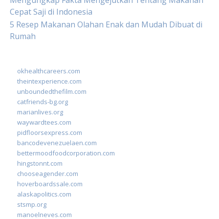
Mengungkap Fakta Mengejutkan Tentang Makanan
Cepat Saji di Indonesia
5 Resep Makanan Olahan Enak dan Mudah Dibuat di
Rumah
okhealthcareers.com
theintexperience.com
unboundedthefilm.com
catfriends-bg.org
marianlives.org
waywardtees.com
pidfloorsexpress.com
bancodevenezuelaen.com
bettermoodfoodcorporation.com
hingstonnt.com
chooseagender.com
hoverboardssale.com
alaskapolitics.com
stsmp.org
manoelneves.com