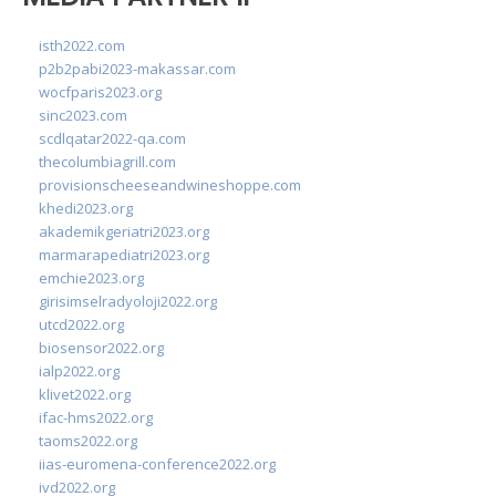
isth2022.com
p2b2pabi2023-makassar.com
wocfparis2023.org
sinc2023.com
scdlqatar2022-qa.com
thecolumbiagrill.com
provisionscheeseandwineshoppe.com
khedi2023.org
akademikgeriatri2023.org
marmarapediatri2023.org
emchie2023.org
girisimselradyoloji2022.org
utcd2022.org
biosensor2022.org
ialp2022.org
klivet2022.org
ifac-hms2022.org
taoms2022.org
iias-euromena-conference2022.org
ivd2022.org