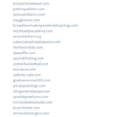
korsairstreetwear.com
petshopallston.com
avenue26tacos.com
topgglasses.com
broadmoornailsspacoloradosprings.com
missblackpasadena.com
anneskitchen.org
valenciamarketytaqueria.com
reefrecordsllc.com
alawaffle.com
aryouthfishing.com
united-basketball.com
tios-tacos.com
cafecito-satx.com
graduacionviu2023.com
pecanjackstogo.com
zengardendayspa.com
sparklejewelryinc.com
ironcladtattoostudio.com
bruinshome.com
annascleaningsvc.com