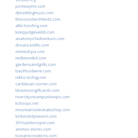
portwayinn.com
djmaddogmusic.com
thesoundarchitects.com
allin1roofing.com
keepjudgewebb.com
anatomyofadventure.com
drivancastillo.com
cmmedspa.com
midletontkd.com
gardensandgrills.com
basilfoodwine.com
nikko-tochigi.net
caribbean-corner.com
bluemoongiftcards.com
rivercitysteampunkexpo.com
kchoops.net
mountainsideskateshop.com
kirtlandcitytavern.com
301nutritionspot.com
ammos-stores.com
loceanecreations.com