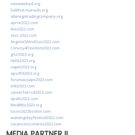
naswwebed.org
balithut-manado.org
alteregotradingcompany.org
aprce2022.com
ibie2022.com
sbcc-2022.com
AngolaOilAndGas2022.com
Convoy4Freedom2022.com
grur2023.org
hkhk2023.org
napm2023.org
apsdfd2023.org
forumausape2023.com
imkl2023.com
careerfaircsd2023.com
apsth2023.com
MedItRio2023.org
lcicon2023boston.com
waitangidayfestival2022.com
vacancesscolaires2022.com
MEDIA PARTNER II