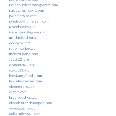
insideoutdecoratingcentre.com
salvatoresinpoint.com
jovialfloralco.com
johnlscotthometeam.com
u-seehomes.com
watersportslagonissi.com
mischieffashion.com
eduwyre.com
retro-interiors.com
theblvd-boise.com
fpet2023.org
e-smart2022.org
ngrc2022.org
leesfamilyfoods.com
lewis-lewis-cpas.com
eleontennis.com
cyetus.com
bradfordshops.com
almadenranchsanjose.com
advocatevijay.com
adlibilimler2023.com