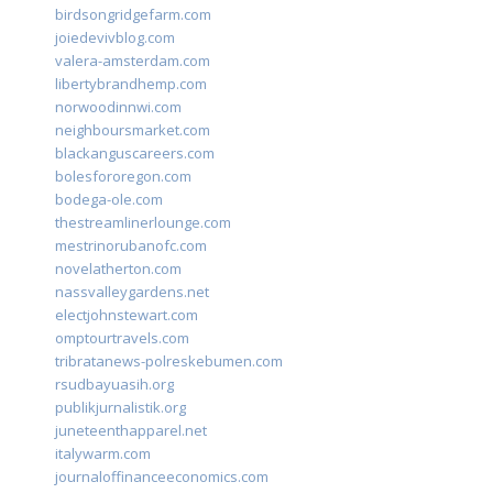
birdsongridgefarm.com
joiedevivblog.com
valera-amsterdam.com
libertybrandhemp.com
norwoodinnwi.com
neighboursmarket.com
blackanguscareers.com
bolesfororegon.com
bodega-ole.com
thestreamlinerlounge.com
mestrinorubanofc.com
novelatherton.com
nassvalleygardens.net
electjohnstewart.com
omptourtravels.com
tribratanews-polreskebumen.com
rsudbayuasih.org
publikjurnalistik.org
juneteenthapparel.net
italywarm.com
journaloffinanceeconomics.com