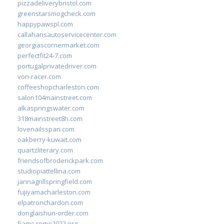
pizzadeliverybristol.com
greenstarsmogcheck.com
happypawspl.com
callahansautoservicecenter.com
georgiascornermarket.com
perfectfit24-7.com
portugalprivatedriver.com
von-racer.com
coffeeshopcharleston.com
salon104mainstreet.com
alkaspringswater.com
318mainstreet8h.com
lovenailsspari.com
oakberry-kuwait.com
quartzliterary.com
friendsofbroderickpark.com
studiopiattellina.com
jannagrillspringfield.com
fujiyamacharleston.com
elpatronchardon.com
donglaishun-order.com
fiamc-rome2022.org