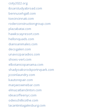
csity2022.org
ibsarstudyabroad.com
bennusehgall.com
tsecincinnati.com
roderconstructiongroup.com
plazabatai.com
hawkscayresort.com
hellonquads.com
diarioanimales.com
decogaleri.com
unavozparadios.com
shoes-vert.com
elbotanicopanama.com
shadyoaksrockportrvpark.com
jccoinlaundry.com
kautorepair.com
marjaeswinebar.com
elmazatlanclinton.com
ideacoffeenyc.com
odieschillicothe.com
lacantinitagalesburg.com