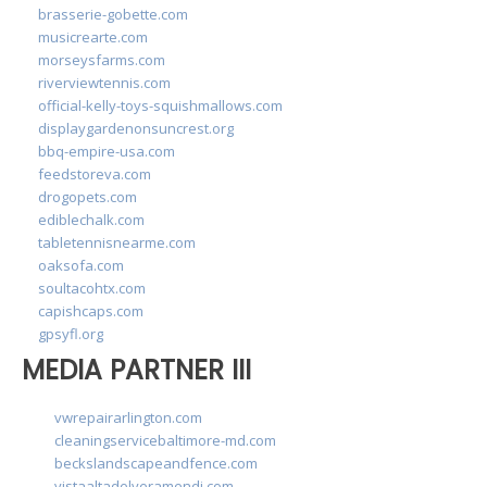
brasserie-gobette.com
musicrearte.com
morseysfarms.com
riverviewtennis.com
official-kelly-toys-squishmallows.com
displaygardenonsuncrest.org
bbq-empire-usa.com
feedstoreva.com
drogopets.com
ediblechalk.com
tabletennisnearme.com
oaksofa.com
soultacohtx.com
capishcaps.com
gpsyfl.org
MEDIA PARTNER III
vwrepairarlington.com
cleaningservicebaltimore-md.com
beckslandscapeandfence.com
vistaaltadelveramendi.com