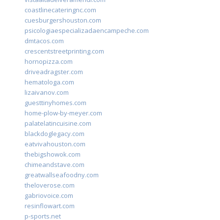
coastlinecateringnc.com
cuesburgershouston.com
psicologiaespecializadaencampeche.com
dmtacos.com
crescentstreetprinting.com
hornopizza.com
driveadragster.com
hematologa.com
lizaivanov.com
guesttinyhomes.com
home-plow-by-meyer.com
palatelatincuisine.com
blackdoglegacy.com
eatvivahouston.com
thebigshowok.com
chimeandstave.com
greatwallseafoodny.com
theloverose.com
gabriovoice.com
resinflowart.com
p-sports.net