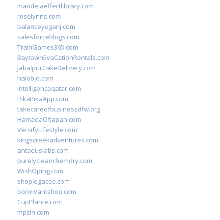
mandelaeffectlibrary.com
roselynns.com
balanceyoganj.com
salesforceblogs.com
TrainGames365.com
BaytownEvaCationRentals.com
JabalpurCakeDelivery.com
halobjd.com
intelligenceqatar.com
PikaPikaApp.com
takecareofbusinessdfw.org
HamadaOfJapan.com
VersifyLifestyle.com
kingscreekadventures.com
antaeuslabs.com
purelycleanchemdry.com
WishOping.com
shoplegacee.com
bonvivantshop.com
CupPlante.com
mpzin.com