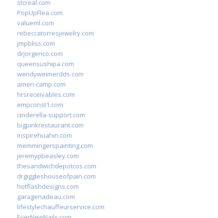
stcreal.com
PopUpFlea.com
valueml.com
rebeccatorresjewelry.com
jmpbliss.com
drjorgerico.com
queensushipa.com
wendyweimerdds.com
ameri-camp.com
hrsreceivables.com
empconst1.com
cinderella-support.com
bigpinkrestaurant.com
inspirehuahin.com
memmingerspainting.com
jeremypbeasley.com
thesandwichdepotcos.com
drgiggleshouseofpain.com
hotflashdesigns.com
garagenadeau.com
lifestylechauffeurservice.com
EverNewNails.com