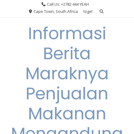
Skip
Call Us: +2782 444 YEAH
to
Cape Town, South Africa
togel
content
Informasi
Berita
Maraknya
Penjualan
Makanan
Mengandung