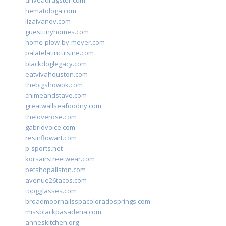
driveadragster.com
hematologa.com
lizaivanov.com
guesttinyhomes.com
home-plow-by-meyer.com
palatelatincuisine.com
blackdoglegacy.com
eatvivahouston.com
thebigshowok.com
chimeandstave.com
greatwallseafoodny.com
theloverose.com
gabriovoice.com
resinflowart.com
p-sports.net
korsairstreetwear.com
petshopallston.com
avenue26tacos.com
topgglasses.com
broadmoornailsspacoloradosprings.com
missblackpasadena.com
anneskitchen.org