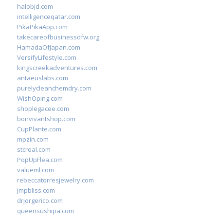
halobjd.com
intelligenceqatar.com
PikaPikaApp.com
takecareofbusinessdfw.org
HamadaOfJapan.com
VersifyLifestyle.com
kingscreekadventures.com
antaeuslabs.com
purelycleanchemdry.com
WishOping.com
shoplegacee.com
bonvivantshop.com
CupPlante.com
mpzin.com
stcreal.com
PopUpFlea.com
valueml.com
rebeccatorresjewelry.com
jmpbliss.com
drjorgerico.com
queensushipa.com