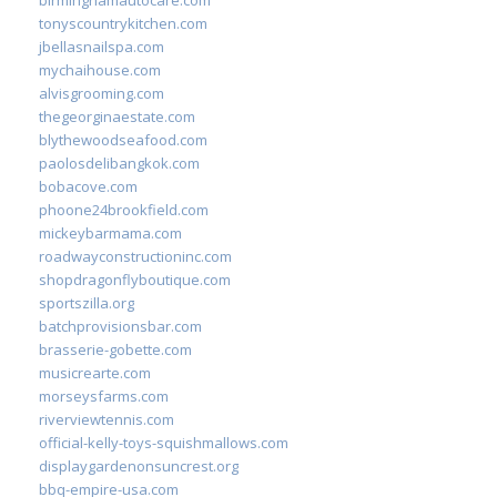
tonyscountrykitchen.com
jbellasnailspa.com
mychaihouse.com
alvisgrooming.com
thegeorginaestate.com
blythewoodseafood.com
paolosdelibangkok.com
bobacove.com
phoone24brookfield.com
mickeybarmama.com
roadwayconstructioninc.com
shopdragonflyboutique.com
sportszilla.org
batchprovisionsbar.com
brasserie-gobette.com
musicrearte.com
morseysfarms.com
riverviewtennis.com
official-kelly-toys-squishmallows.com
displaygardenonsuncrest.org
bbq-empire-usa.com