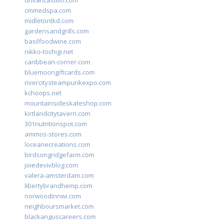
drivancastillo.com
cmmedspa.com
midletontkd.com
gardensandgrills.com
basilfoodwine.com
nikko-tochigi.net
caribbean-corner.com
bluemoongiftcards.com
rivercitysteampunkexpo.com
kchoops.net
mountainsideskateshop.com
kirtlandcitytavern.com
301nutritionspot.com
ammos-stores.com
loceanecreations.com
birdsongridgefarm.com
joiedevivblog.com
valera-amsterdam.com
libertybrandhemp.com
norwoodinnwi.com
neighboursmarket.com
blackanguscareers.com