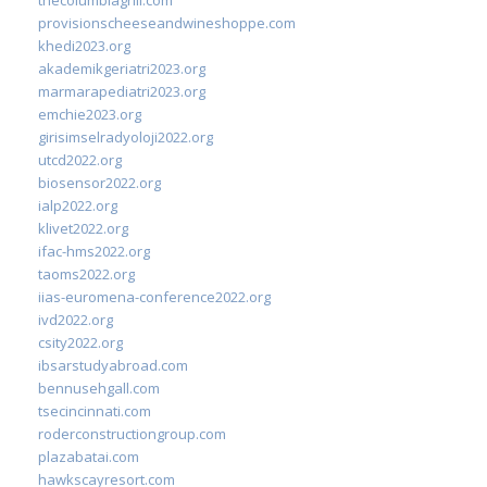
provisionscheeseandwineshoppe.com
khedi2023.org
akademikgeriatri2023.org
marmarapediatri2023.org
emchie2023.org
girisimselradyoloji2022.org
utcd2022.org
biosensor2022.org
ialp2022.org
klivet2022.org
ifac-hms2022.org
taoms2022.org
iias-euromena-conference2022.org
ivd2022.org
csity2022.org
ibsarstudyabroad.com
bennusehgall.com
tsecincinnati.com
roderconstructiongroup.com
plazabatai.com
hawkscayresort.com