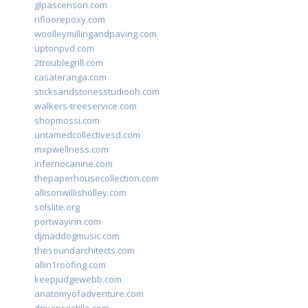
glpascensori.com
rifloorepoxy.com
woolleymillingandpaving.com
uptonpvd.com
2troublegrill.com
casateranga.com
sticksandstonesstudiooh.com
walkers-treeservice.com
shopmossi.com
untamedcollectivesd.com
mxpwellness.com
infernocanine.com
thepaperhousecollection.com
allisonwillisholley.com
solslite.org
portwayinn.com
djmaddogmusic.com
thesoundarchitects.com
allin1roofing.com
keepjudgewebb.com
anatomyofadventure.com