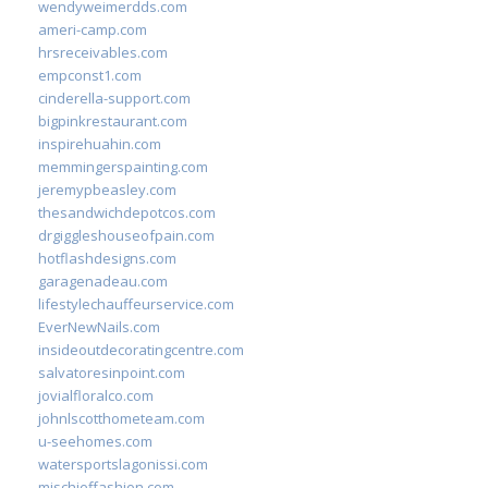
wendyweimerdds.com
ameri-camp.com
hrsreceivables.com
empconst1.com
cinderella-support.com
bigpinkrestaurant.com
inspirehuahin.com
memmingerspainting.com
jeremypbeasley.com
thesandwichdepotcos.com
drgiggleshouseofpain.com
hotflashdesigns.com
garagenadeau.com
lifestylechauffeurservice.com
EverNewNails.com
insideoutdecoratingcentre.com
salvatoresinpoint.com
jovialfloralco.com
johnlscotthometeam.com
u-seehomes.com
watersportslagonissi.com
mischieffashion.com