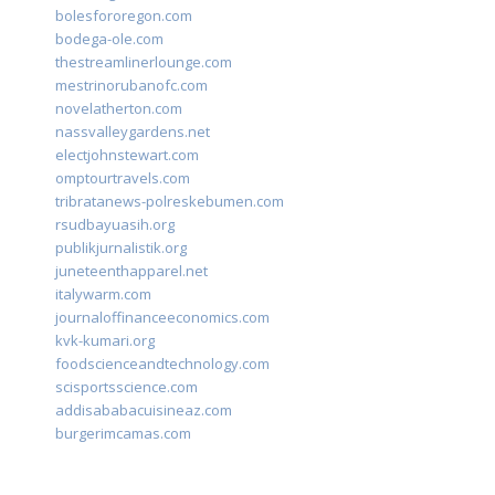
bolesfororegon.com
bodega-ole.com
thestreamlinerlounge.com
mestrinorubanofc.com
novelatherton.com
nassvalleygardens.net
electjohnstewart.com
omptourtravels.com
tribratanews-polreskebumen.com
rsudbayuasih.org
publikjurnalistik.org
juneteenthapparel.net
italywarm.com
journaloffinanceeconomics.com
kvk-kumari.org
foodscienceandtechnology.com
scisportsscience.com
addisababacuisineaz.com
burgerimcamas.com