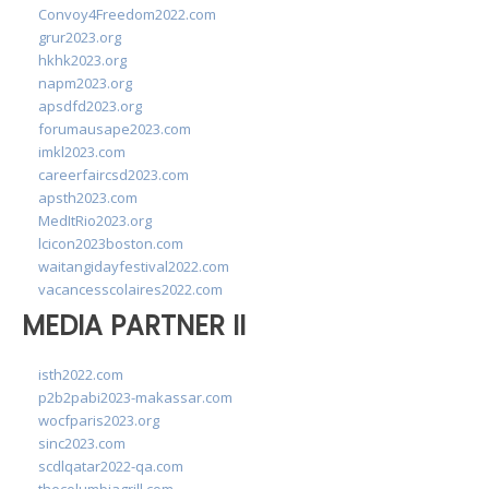
Convoy4Freedom2022.com
grur2023.org
hkhk2023.org
napm2023.org
apsdfd2023.org
forumausape2023.com
imkl2023.com
careerfaircsd2023.com
apsth2023.com
MedItRio2023.org
lcicon2023boston.com
waitangidayfestival2022.com
vacancesscolaires2022.com
MEDIA PARTNER II
isth2022.com
p2b2pabi2023-makassar.com
wocfparis2023.org
sinc2023.com
scdlqatar2022-qa.com
thecolumbiagrill.com