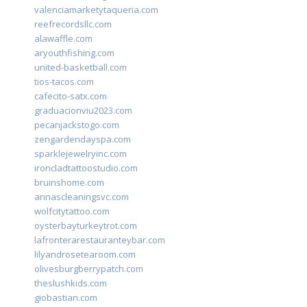
valenciamarketytaqueria.com
reefrecordsllc.com
alawaffle.com
aryouthfishing.com
united-basketball.com
tios-tacos.com
cafecito-satx.com
graduacionviu2023.com
pecanjackstogo.com
zengardendayspa.com
sparklejewelryinc.com
ironcladtattoostudio.com
bruinshome.com
annascleaningsvc.com
wolfcitytattoo.com
oysterbayturkeytrot.com
lafronterarestauranteybar.com
lilyandrosetearoom.com
olivesburgberrypatch.com
theslushkids.com
giobastian.com