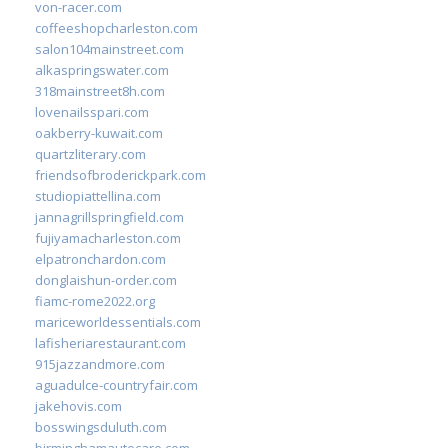
von-racer.com
coffeeshopcharleston.com
salon104mainstreet.com
alkaspringswater.com
318mainstreet8h.com
lovenailsspari.com
oakberry-kuwait.com
quartzliterary.com
friendsofbroderickpark.com
studiopiattellina.com
jannagrillspringfield.com
fujiyamacharleston.com
elpatronchardon.com
donglaishun-order.com
fiamc-rome2022.org
mariceworldessentials.com
lafisheriarestaurant.com
915jazzandmore.com
aguadulce-countryfair.com
jakehovis.com
bosswingsduluth.com
birminghamautocare.com