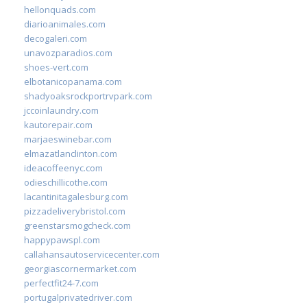
hellonquads.com
diarioanimales.com
decogaleri.com
unavozparadios.com
shoes-vert.com
elbotanicopanama.com
shadyoaksrockportrvpark.com
jccoinlaundry.com
kautorepair.com
marjaeswinebar.com
elmazatlanclinton.com
ideacoffeenyc.com
odieschillicothe.com
lacantinitagalesburg.com
pizzadeliverybristol.com
greenstarsmogcheck.com
happypawspl.com
callahansautoservicecenter.com
georgiascornermarket.com
perfectfit24-7.com
portugalprivatedriver.com