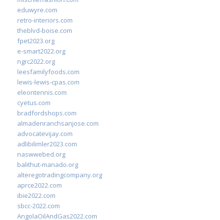
eduwyre.com
retro-interiors.com
theblvd-boise.com
fpet2023.org
e-smart2022.org
ngrc2022.org
leesfamilyfoods.com
lewis-lewis-cpas.com
eleontennis.com
cyetus.com
bradfordshops.com
almadenranchsanjose.com
advocatevijay.com
adlibilimler2023.com
naswwebed.org
balithut-manado.org
alteregotradingcompany.org
aprce2022.com
ibie2022.com
sbcc-2022.com
AngolaOilAndGas2022.com