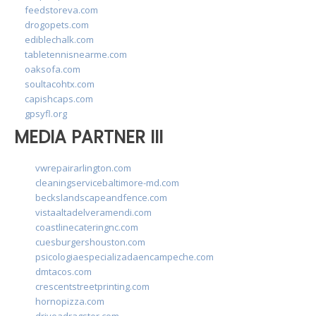
feedstoreva.com
drogopets.com
ediblechalk.com
tabletennisnearme.com
oaksofa.com
soultacohtx.com
capishcaps.com
gpsyfl.org
MEDIA PARTNER III
vwrepairarlington.com
cleaningservicebaltimore-md.com
beckslandscapeandfence.com
vistaaltadelveramendi.com
coastlinecateringnc.com
cuesburgershouston.com
psicologiaespecializadaencampeche.com
dmtacos.com
crescentstreetprinting.com
hornopizza.com