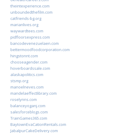
theintexperience.com
unboundedthefilm.com
catfriends-bg.org
marianlives.org
waywardtees.com
pidfloorsexpress.com
bancodevenezuelaen.com
bettermoodfoodcorporation.com
hingstonnt.com
chooseagender.com
hoverboardssale.com
alaskapolitics.com
stsmp.org
manoelneves.com
mandelaeffectlibrary.com
roselynns.com
balanceyoganj.com
salesforceblogs.com
TrainGames365.com
BaytownEvaCationRentals.com
JabalpurCakeDelivery.com