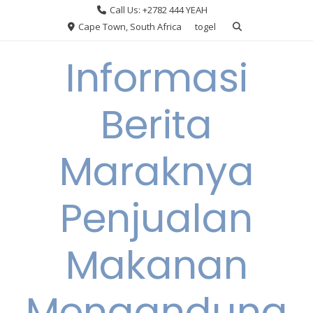
Skip
Call Us: +2782 444 YEAH
to
Cape Town, South Africa
togel
content
Informasi
Berita
Maraknya
Penjualan
Makanan
Mengandung