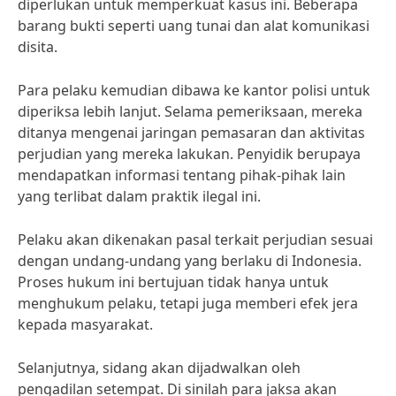
diperlukan untuk memperkuat kasus ini. Beberapa
barang bukti seperti uang tunai dan alat komunikasi
disita.
Para pelaku kemudian dibawa ke kantor polisi untuk
diperiksa lebih lanjut. Selama pemeriksaan, mereka
ditanya mengenai jaringan pemasaran dan aktivitas
perjudian yang mereka lakukan. Penyidik berupaya
mendapatkan informasi tentang pihak-pihak lain
yang terlibat dalam praktik ilegal ini.
Pelaku akan dikenakan pasal terkait perjudian sesuai
dengan undang-undang yang berlaku di Indonesia.
Proses hukum ini bertujuan tidak hanya untuk
menghukum pelaku, tetapi juga memberi efek jera
kepada masyarakat.
Selanjutnya, sidang akan dijadwalkan oleh
pengadilan setempat. Di sinilah para jaksa akan