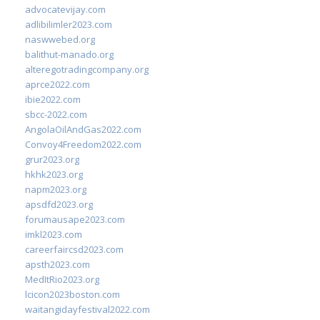
advocatevijay.com
adlibilimler2023.com
naswwebed.org
balithut-manado.org
alteregotradingcompany.org
aprce2022.com
ibie2022.com
sbcc-2022.com
AngolaOilAndGas2022.com
Convoy4Freedom2022.com
grur2023.org
hkhk2023.org
napm2023.org
apsdfd2023.org
forumausape2023.com
imkl2023.com
careerfaircsd2023.com
apsth2023.com
MedItRio2023.org
lcicon2023boston.com
waitangidayfestival2022.com