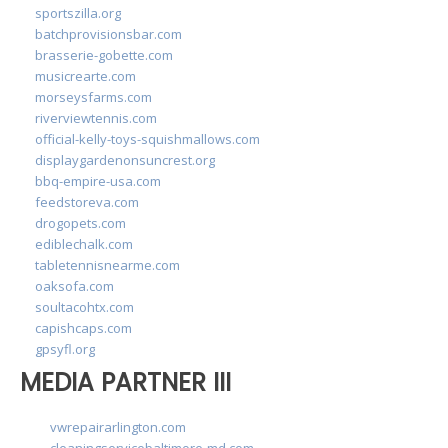
sportszilla.org
batchprovisionsbar.com
brasserie-gobette.com
musicrearte.com
morseysfarms.com
riverviewtennis.com
official-kelly-toys-squishmallows.com
displaygardenonsuncrest.org
bbq-empire-usa.com
feedstoreva.com
drogopets.com
ediblechalk.com
tabletennisnearme.com
oaksofa.com
soultacohtx.com
capishcaps.com
gpsyfl.org
MEDIA PARTNER III
vwrepairarlington.com
cleaningservicebaltimore-md.com