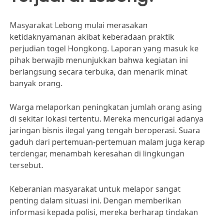
Masyarakat Lebong mulai merasakan
ketidaknyamanan akibat keberadaan praktik
perjudian togel Hongkong. Laporan yang masuk ke
pihak berwajib menunjukkan bahwa kegiatan ini
berlangsung secara terbuka, dan menarik minat
banyak orang.
Warga melaporkan peningkatan jumlah orang asing
di sekitar lokasi tertentu. Mereka mencurigai adanya
jaringan bisnis ilegal yang tengah beroperasi. Suara
gaduh dari pertemuan-pertemuan malam juga kerap
terdengar, menambah keresahan di lingkungan
tersebut.
Keberanian masyarakat untuk melapor sangat
penting dalam situasi ini. Dengan memberikan
informasi kepada polisi, mereka berharap tindakan