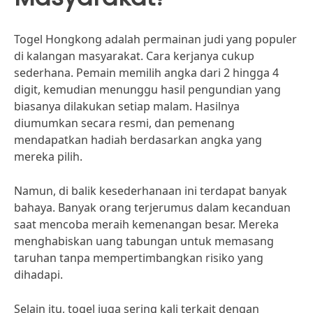
Togel Hongkong adalah permainan judi yang populer
di kalangan masyarakat. Cara kerjanya cukup
sederhana. Pemain memilih angka dari 2 hingga 4
digit, kemudian menunggu hasil pengundian yang
biasanya dilakukan setiap malam. Hasilnya
diumumkan secara resmi, dan pemenang
mendapatkan hadiah berdasarkan angka yang
mereka pilih.
Namun, di balik kesederhanaan ini terdapat banyak
bahaya. Banyak orang terjerumus dalam kecanduan
saat mencoba meraih kemenangan besar. Mereka
menghabiskan uang tabungan untuk memasang
taruhan tanpa mempertimbangkan risiko yang
dihadapi.
Selain itu, togel juga sering kali terkait dengan