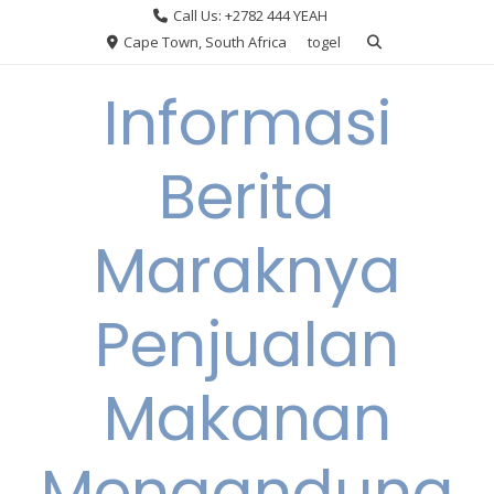
Skip
Call Us: +2782 444 YEAH
to
Cape Town, South Africa
togel
content
Informasi
Berita
Maraknya
Penjualan
Makanan
Mengandung