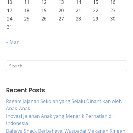
10
11
12
13
14
15
16
17
18
19
20
21
22
23
24
25
26
27
28
29
30
31
« Mar
Search
for:
Recent Posts
Ragam Jajanan Sekolah yang Selalu Dinantikan oleh
Anak-Anak
Inovasi Jajanan Anak yang Menarik Perhatian di
Indonesia
Bahaya Snack Berbahaya: Waspadai Makanan Ringan