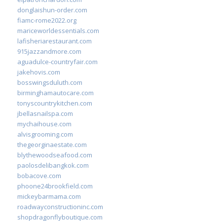
donglaishun-order.com
fiamc-rome2022.org
mariceworldessentials.com
lafisheriarestaurant.com
915jazzandmore.com
aguadulce-countryfair.com
jakehovis.com
bosswingsduluth.com
birminghamautocare.com
tonyscountrykitchen.com
jbellasnailspa.com
mychaihouse.com
alvisgrooming.com
thegeorginaestate.com
blythewoodseafood.com
paolosdelibangkok.com
bobacove.com
phoone24brookfield.com
mickeybarmama.com
roadwayconstructioninc.com
shopdragonflyboutique.com