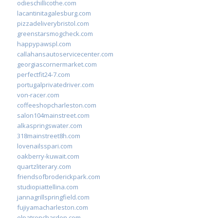
odieschillicothe.com
lacantinitagalesburg.com
pizzadeliverybristol.com
greenstarsmogcheck.com
happypawspl.com
callahansautoservicecenter.com
georgiascornermarket.com
perfectfit24-7.com
portugalprivatedriver.com
von-racer.com
coffeeshopcharleston.com
salon104mainstreet.com
alkaspringswater.com
318mainstreet8h.com
lovenailsspari.com
oakberry-kuwait.com
quartzliterary.com
friendsofbroderickpark.com
studiopiattellina.com
jannagrillspringfield.com
fujiyamacharleston.com
elpatronchardon.com