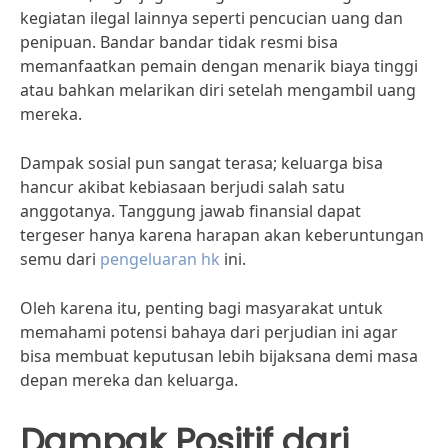
kegiatan ilegal lainnya seperti pencucian uang dan
penipuan. Bandar bandar tidak resmi bisa
memanfaatkan pemain dengan menarik biaya tinggi
atau bahkan melarikan diri setelah mengambil uang
mereka.
Dampak sosial pun sangat terasa; keluarga bisa
hancur akibat kebiasaan berjudi salah satu
anggotanya. Tanggung jawab finansial dapat
tergeser hanya karena harapan akan keberuntungan
semu dari
pengeluaran hk
ini.
Oleh karena itu, penting bagi masyarakat untuk
memahami potensi bahaya dari perjudian ini agar
bisa membuat keputusan lebih bijaksana demi masa
depan mereka dan keluarga.
Dampak Positif dari