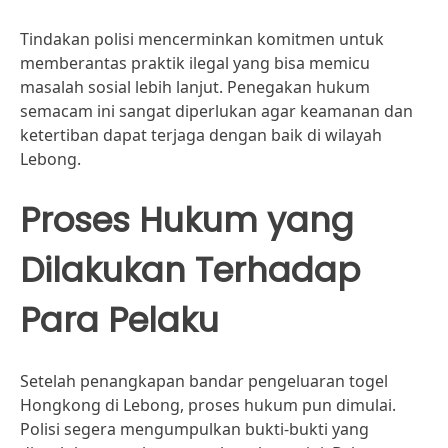
Tindakan polisi mencerminkan komitmen untuk
memberantas praktik ilegal yang bisa memicu
masalah sosial lebih lanjut. Penegakan hukum
semacam ini sangat diperlukan agar keamanan dan
ketertiban dapat terjaga dengan baik di wilayah
Lebong.
Proses Hukum yang
Dilakukan Terhadap
Para Pelaku
Setelah penangkapan bandar pengeluaran togel
Hongkong di Lebong, proses hukum pun dimulai.
Polisi segera mengumpulkan bukti-bukti yang