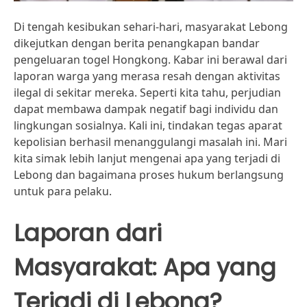
Di tengah kesibukan sehari-hari, masyarakat Lebong
dikejutkan dengan berita penangkapan bandar
pengeluaran togel Hongkong. Kabar ini berawal dari
laporan warga yang merasa resah dengan aktivitas
ilegal di sekitar mereka. Seperti kita tahu, perjudian
dapat membawa dampak negatif bagi individu dan
lingkungan sosialnya. Kali ini, tindakan tegas aparat
kepolisian berhasil menanggulangi masalah ini. Mari
kita simak lebih lanjut mengenai apa yang terjadi di
Lebong dan bagaimana proses hukum berlangsung
untuk para pelaku.
Laporan dari
Masyarakat: Apa yang
Terjadi di Lebong?