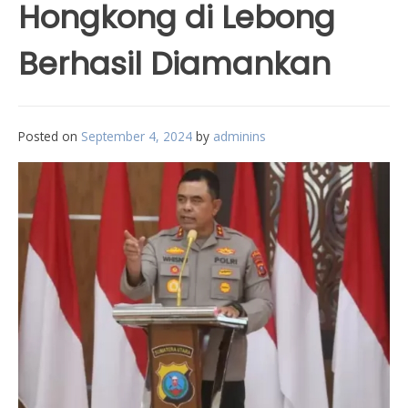
Hongkong di Lebong
Berhasil Diamankan
Posted on
September 4, 2024
by
adminins