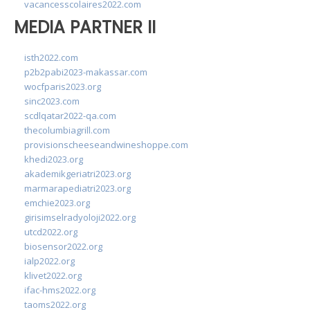
vacancesscolaires2022.com
MEDIA PARTNER II
isth2022.com
p2b2pabi2023-makassar.com
wocfparis2023.org
sinc2023.com
scdlqatar2022-qa.com
thecolumbiagrill.com
provisionscheeseandwineshoppe.com
khedi2023.org
akademikgeriatri2023.org
marmarapediatri2023.org
emchie2023.org
girisimselradyoloji2022.org
utcd2022.org
biosensor2022.org
ialp2022.org
klivet2022.org
ifac-hms2022.org
taoms2022.org