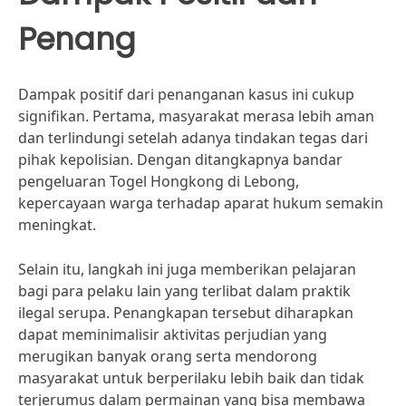
Penang
Dampak positif dari penanganan kasus ini cukup
signifikan. Pertama, masyarakat merasa lebih aman
dan terlindungi setelah adanya tindakan tegas dari
pihak kepolisian. Dengan ditangkapnya bandar
pengeluaran Togel Hongkong di Lebong,
kepercayaan warga terhadap aparat hukum semakin
meningkat.
Selain itu, langkah ini juga memberikan pelajaran
bagi para pelaku lain yang terlibat dalam praktik
ilegal serupa. Penangkapan tersebut diharapkan
dapat meminimalisir aktivitas perjudian yang
merugikan banyak orang serta mendorong
masyarakat untuk berperilaku lebih baik dan tidak
terjerumus dalam permainan yang bisa membawa