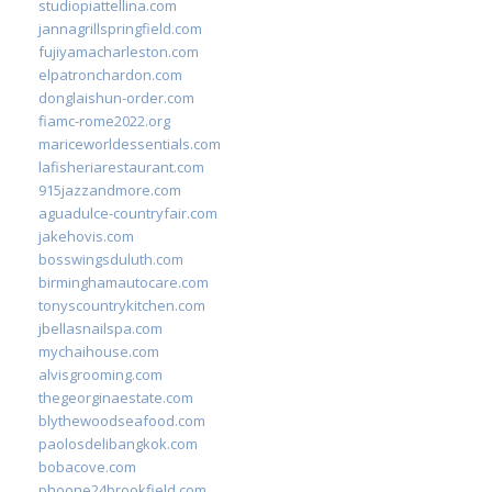
studiopiattellina.com
jannagrillspringfield.com
fujiyamacharleston.com
elpatronchardon.com
donglaishun-order.com
fiamc-rome2022.org
mariceworldessentials.com
lafisheriarestaurant.com
915jazzandmore.com
aguadulce-countryfair.com
jakehovis.com
bosswingsduluth.com
birminghamautocare.com
tonyscountrykitchen.com
jbellasnailspa.com
mychaihouse.com
alvisgrooming.com
thegeorginaestate.com
blythewoodseafood.com
paolosdelibangkok.com
bobacove.com
phoone24brookfield.com