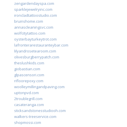
zengardendayspa.com
sparklejewelryinc.com
ironcladtattoostudio.com
bruinshome.com
annascleaningsvc.com
wolfcitytattoo.com
oysterbayturkeytrot.com
lafronterarestauranteybar.com
lilyandrosetearoom.com
olivesburgberrypatch.com
theslushkids.com
giobastian.com
glpascensori.com
rifloorepoxy.com
woolleymillingandpaving.com
uptonpvd.com
2troublegrill.com
casateranga.com
sticksandstonesstudiooh.com
walkers-treeservice.com
shopmossi.com