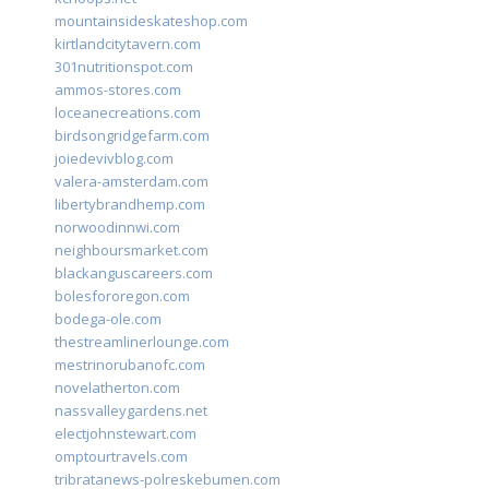
mountainsideskateshop.com
kirtlandcitytavern.com
301nutritionspot.com
ammos-stores.com
loceanecreations.com
birdsongridgefarm.com
joiedevivblog.com
valera-amsterdam.com
libertybrandhemp.com
norwoodinnwi.com
neighboursmarket.com
blackanguscareers.com
bolesfororegon.com
bodega-ole.com
thestreamlinerlounge.com
mestrinorubanofc.com
novelatherton.com
nassvalleygardens.net
electjohnstewart.com
omptourtravels.com
tribratanews-polreskebumen.com