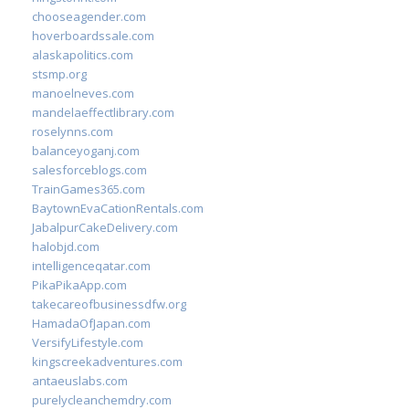
chooseagender.com
hoverboardssale.com
alaskapolitics.com
stsmp.org
manoelneves.com
mandelaeffectlibrary.com
roselynns.com
balanceyoganj.com
salesforceblogs.com
TrainGames365.com
BaytownEvaCationRentals.com
JabalpurCakeDelivery.com
halobjd.com
intelligenceqatar.com
PikaPikaApp.com
takecareofbusinessdfw.org
HamadaOfJapan.com
VersifyLifestyle.com
kingscreekadventures.com
antaeuslabs.com
purelycleanchemdry.com