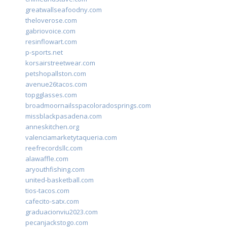
greatwallseafoodny.com
theloverose.com
gabriovoice.com
resinflowart.com
p-sports.net
korsairstreetwear.com
petshopallston.com
avenue26tacos.com
topgglasses.com
broadmoornailsspacoloradosprings.com
missblackpasadena.com
anneskitchen.org
valenciamarketytaqueria.com
reefrecordsllc.com
alawaffle.com
aryouthfishing.com
united-basketball.com
tios-tacos.com
cafecito-satx.com
graduacionviu2023.com
pecanjackstogo.com