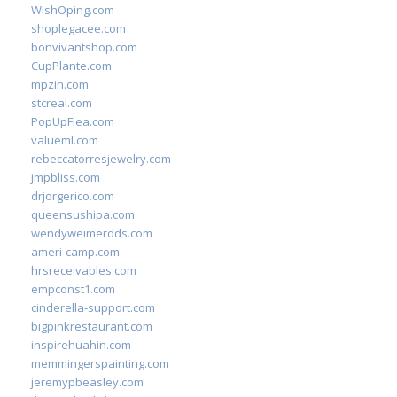
WishOping.com
shoplegacee.com
bonvivantshop.com
CupPlante.com
mpzin.com
stcreal.com
PopUpFlea.com
valueml.com
rebeccatorresjewelry.com
jmpbliss.com
drjorgerico.com
queensushipa.com
wendyweimerdds.com
ameri-camp.com
hrsreceivables.com
empconst1.com
cinderella-support.com
bigpinkrestaurant.com
inspirehuahin.com
memmingerspainting.com
jeremypbeasley.com