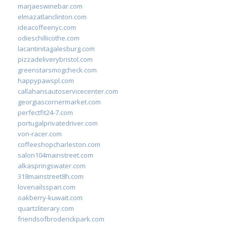
marjaeswinebar.com
elmazatlanclinton.com
ideacoffeenyc.com
odieschillicothe.com
lacantinitagalesburg.com
pizzadeliverybristol.com
greenstarsmogcheck.com
happypawspl.com
callahansautoservicecenter.com
georgiascornermarket.com
perfectfit24-7.com
portugalprivatedriver.com
von-racer.com
coffeeshopcharleston.com
salon104mainstreet.com
alkaspringswater.com
318mainstreet8h.com
lovenailsspari.com
oakberry-kuwait.com
quartzliterary.com
friendsofbroderickpark.com