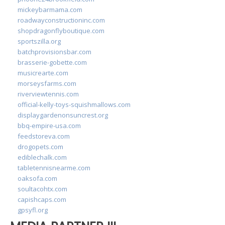
mickeybarmama.com
roadwayconstructioninc.com
shopdragonflyboutique.com
sportszilla.org
batchprovisionsbar.com
brasserie-gobette.com
musicrearte.com
morseysfarms.com
riverviewtennis.com
official-kelly-toys-squishmallows.com
displaygardenonsuncrest.org
bbq-empire-usa.com
feedstoreva.com
drogopets.com
ediblechalk.com
tabletennisnearme.com
oaksofa.com
soultacohtx.com
capishcaps.com
gpsyfl.org