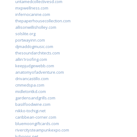
untamedcollectivesd.com
mxpwellness.com
infernocanine.com
thepaperhousecollection.com
allisonwillisholley.com
solslite.org
portwayinn.com
djmaddogmusic.com
thesoundarchitects.com
allin1roofing.com
keepjudgewebb.com
anatomyofadventure.com
drivancastillo.com
cmmedspa.com
midletontkd.com
gardensandgrills.com
basilfoodwine.com
nikko-tochigi.net
caribbean-corner.com
bluemoongiftcards.com
rivercitysteampunkexpo.com
kchoops.net