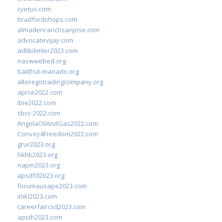
cyetus.com
bradfordshops.com
almadenranchsanjose.com
advocatevijay.com
adlibilimler2023.com
naswwebed.org
balithut-manado.org
alteregotradingcompany.org
aprce2022.com
ibie2022.com
sbcc-2022.com
AngolaOilAndGas2022.com
Convoy4Freedom2022.com
grur2023.org
hkhk2023.org
napm2023.org
apsdfd2023.org
forumausape2023.com
imkl2023.com
careerfaircsd2023.com
apsth2023.com