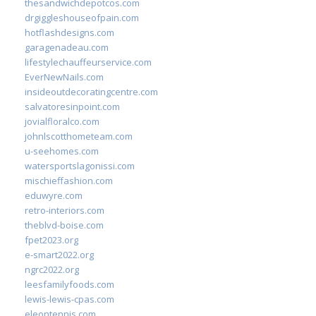
thesandwichdepotcos.com
drgiggleshouseofpain.com
hotflashdesigns.com
garagenadeau.com
lifestylechauffeurservice.com
EverNewNails.com
insideoutdecoratingcentre.com
salvatoresinpoint.com
jovialfloralco.com
johnlscotthometeam.com
u-seehomes.com
watersportslagonissi.com
mischieffashion.com
eduwyre.com
retro-interiors.com
theblvd-boise.com
fpet2023.org
e-smart2022.org
ngrc2022.org
leesfamilyfoods.com
lewis-lewis-cpas.com
eleontennis.com