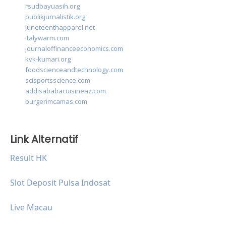
rsudbayuasih.org
publikjurnalistik.org
juneteenthapparel.net
italywarm.com
journaloffinanceeconomics.com
kvk-kumari.org
foodscienceandtechnology.com
scisportsscience.com
addisababacuisineaz.com
burgerimcamas.com
Link Alternatif
Result HK
Slot Deposit Pulsa Indosat
Live Macau