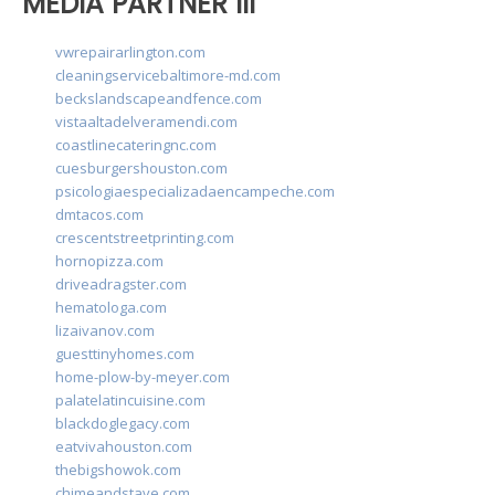
MEDIA PARTNER III
vwrepairarlington.com
cleaningservicebaltimore-md.com
beckslandscapeandfence.com
vistaaltadelveramendi.com
coastlinecateringnc.com
cuesburgershouston.com
psicologiaespecializadaencampeche.com
dmtacos.com
crescentstreetprinting.com
hornopizza.com
driveadragster.com
hematologa.com
lizaivanov.com
guesttinyhomes.com
home-plow-by-meyer.com
palatelatincuisine.com
blackdoglegacy.com
eatvivahouston.com
thebigshowok.com
chimeandstave.com