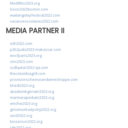
MedItRio2023.org
lcicon2023boston.com
waitangidayfestival2022.com
vacancesscolaires2022.com
MEDIA PARTNER II
isth2022.com
p2b2pabi2023-makassar.com
wocfparis2023.org
sinc2023.com
scdlqatar2022-qa.com
thecolumbiagrill.com
provisionscheeseandwineshoppe.com
khedi2023.org
akademikgeriatri2023.org
marmarapediatri2023.org
emchie2023.org
girisimselradyoloji2022.org
utcd2022.org
biosensor2022.org
ialp2022.org