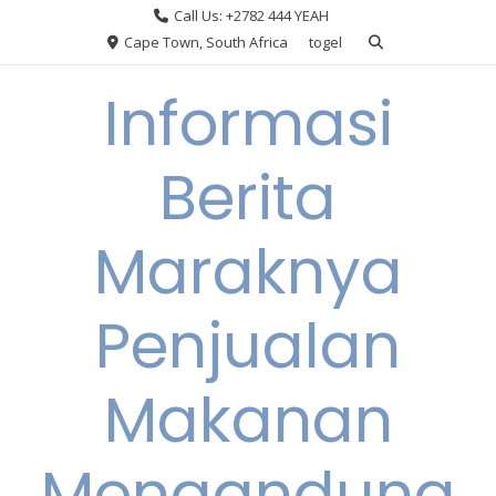
Skip
Call Us: +2782 444 YEAH
to
Cape Town, South Africa
togel
content
Informasi
Berita
Maraknya
Penjualan
Makanan
Mengandung