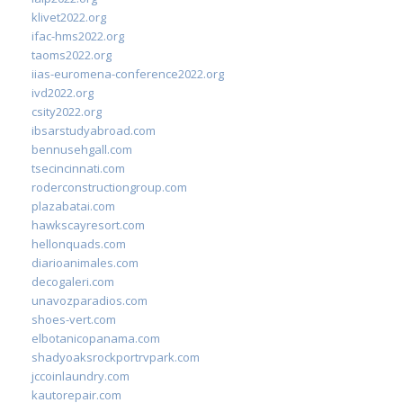
klivet2022.org
ifac-hms2022.org
taoms2022.org
iias-euromena-conference2022.org
ivd2022.org
csity2022.org
ibsarstudyabroad.com
bennusehgall.com
tsecincinnati.com
roderconstructiongroup.com
plazabatai.com
hawkscayresort.com
hellonquads.com
diarioanimales.com
decogaleri.com
unavozparadios.com
shoes-vert.com
elbotanicopanama.com
shadyoaksrockportrvpark.com
jccoinlaundry.com
kautorepair.com