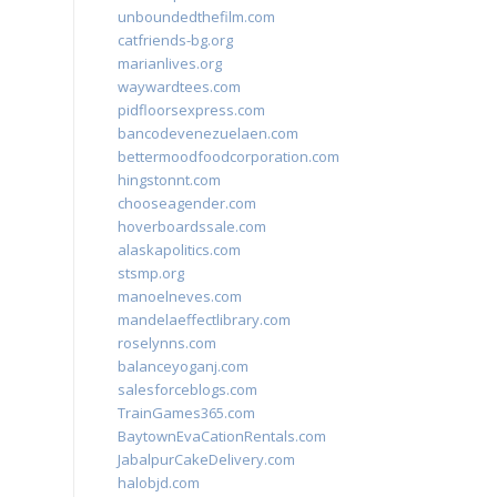
unboundedthefilm.com
catfriends-bg.org
marianlives.org
waywardtees.com
pidfloorsexpress.com
bancodevenezuelaen.com
bettermoodfoodcorporation.com
hingstonnt.com
chooseagender.com
hoverboardssale.com
alaskapolitics.com
stsmp.org
manoelneves.com
mandelaeffectlibrary.com
roselynns.com
balanceyoganj.com
salesforceblogs.com
TrainGames365.com
BaytownEvaCationRentals.com
JabalpurCakeDelivery.com
halobjd.com