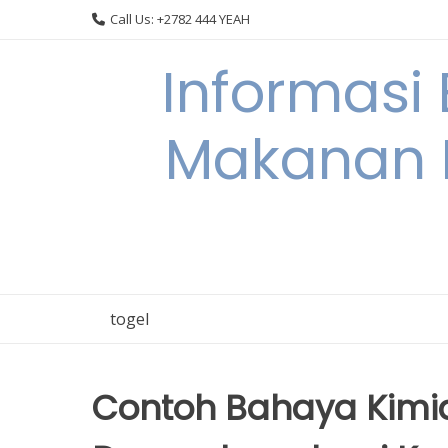
Skip
Call Us: +2782 444 YEAH
to
content
Informasi
Makanan 
togel
Contoh Bahaya Kim