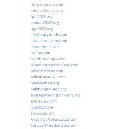
retro-interiors.com
theblvd-boise.com
fpet2023.org
e-smart2022.org
ngrc2022.org
leesfamilyfoods.com
lewis-lewis-cpas.com
eleontennis.com
cyetus.com
bradfordshops.com
almadenranchsanjose.com
advocatevijay.com
adlibilimler2023.com
naswwebed.org
balithut-manado.org
alteregotradingcompany.org
aprce2022.com
ibie2022.com
sbcc-2022.com
AngolaOilAndGas2022.com
Convoy4Freedom2022.com