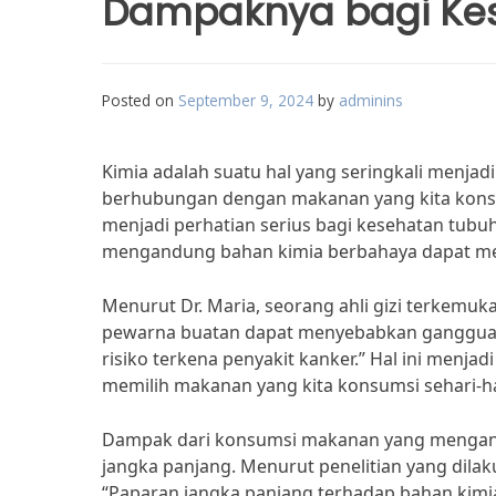
Dampaknya bagi Ke
Posted on
September 9, 2024
by
adminins
Kimia adalah suatu hal yang seringkali menjad
berhubungan dengan makanan yang kita kons
menjadi perhatian serius bagi kesehatan tub
mengandung bahan kimia berbahaya dapat memi
Menurut Dr. Maria, seorang ahli gizi terkemu
pewarna buatan dapat menyebabkan gangguan
risiko terkena penyakit kanker.” Hal ini menjad
memilih makanan yang kita konsumsi sehari-ha
Dampak dari konsumsi makanan yang mengand
jangka panjang. Menurut penelitian yang dilak
“Paparan jangka panjang terhadap bahan ki