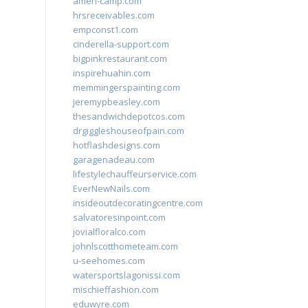
ameri-camp.com
hrsreceivables.com
empconst1.com
cinderella-support.com
bigpinkrestaurant.com
inspirehuahin.com
memmingerspainting.com
jeremypbeasley.com
thesandwichdepotcos.com
drgiggleshouseofpain.com
hotflashdesigns.com
garagenadeau.com
lifestylechauffeurservice.com
EverNewNails.com
insideoutdecoratingcentre.com
salvatoresinpoint.com
jovialfloralco.com
johnlscotthometeam.com
u-seehomes.com
watersportslagonissi.com
mischieffashion.com
eduwyre.com