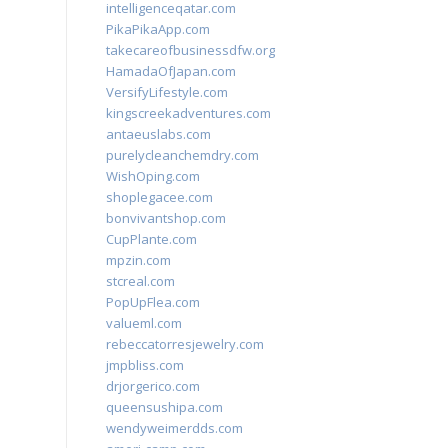
intelligenceqatar.com
PikaPikaApp.com
takecareofbusinessdfw.org
HamadaOfJapan.com
VersifyLifestyle.com
kingscreekadventures.com
antaeuslabs.com
purelycleanchemdry.com
WishOping.com
shoplegacee.com
bonvivantshop.com
CupPlante.com
mpzin.com
stcreal.com
PopUpFlea.com
valueml.com
rebeccatorresjewelry.com
jmpbliss.com
drjorgerico.com
queensushipa.com
wendyweimerdds.com