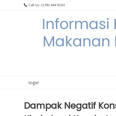
Skip
Call Us: +2782 444 YEAH
to
content
Informasi
Makanan 
togel
Dampak Negatif Ko