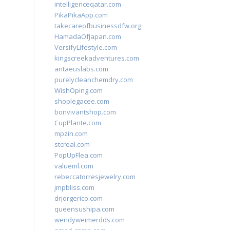
intelligenceqatar.com
PikaPikaApp.com
takecareofbusinessdfw.org
HamadaOfJapan.com
VersifyLifestyle.com
kingscreekadventures.com
antaeuslabs.com
purelycleanchemdry.com
WishOping.com
shoplegacee.com
bonvivantshop.com
CupPlante.com
mpzin.com
stcreal.com
PopUpFlea.com
valueml.com
rebeccatorresjewelry.com
jmpbliss.com
drjorgerico.com
queensushipa.com
wendyweimerdds.com