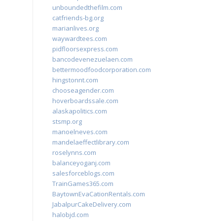
unboundedthefilm.com
catfriends-bg.org
marianlives.org
waywardtees.com
pidfloorsexpress.com
bancodevenezuelaen.com
bettermoodfoodcorporation.com
hingstonnt.com
chooseagender.com
hoverboardssale.com
alaskapolitics.com
stsmp.org
manoelneves.com
mandelaeffectlibrary.com
roselynns.com
balanceyoganj.com
salesforceblogs.com
TrainGames365.com
BaytownEvaCationRentals.com
JabalpurCakeDelivery.com
halobjd.com