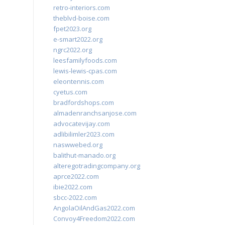
retro-interiors.com
theblvd-boise.com
fpet2023.org
e-smart2022.org
ngrc2022.org
leesfamilyfoods.com
lewis-lewis-cpas.com
eleontennis.com
cyetus.com
bradfordshops.com
almadenranchsanjose.com
advocatevijay.com
adlibilimler2023.com
naswwebed.org
balithut-manado.org
alteregotradingcompany.org
aprce2022.com
ibie2022.com
sbcc-2022.com
AngolaOilAndGas2022.com
Convoy4Freedom2022.com