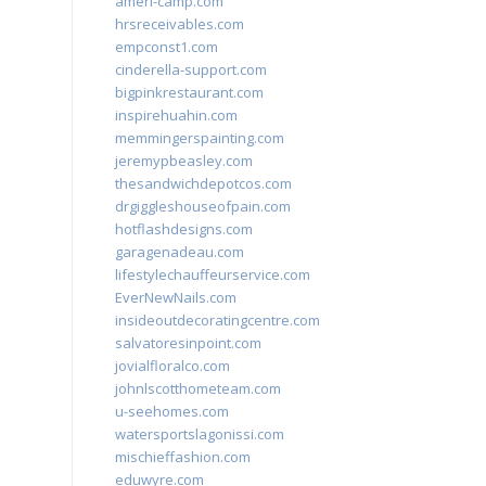
ameri-camp.com
hrsreceivables.com
empconst1.com
cinderella-support.com
bigpinkrestaurant.com
inspirehuahin.com
memmingerspainting.com
jeremypbeasley.com
thesandwichdepotcos.com
drgiggleshouseofpain.com
hotflashdesigns.com
garagenadeau.com
lifestylechauffeurservice.com
EverNewNails.com
insideoutdecoratingcentre.com
salvatoresinpoint.com
jovialfloralco.com
johnlscotthometeam.com
u-seehomes.com
watersportslagonissi.com
mischieffashion.com
eduwyre.com