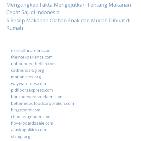
Mengungkap Fakta Mengejutkan Tentang Makanan
Cepat Saji di Indonesia
5 Resep Makanan Olahan Enak dan Mudah Dibuat di
Rumah
okhealthcareers.com
theintexperience.com
unboundedthefilm.com
catfriends-bg.org
marianlives.org
waywardtees.com
pidfloorsexpress.com
bancodevenezuelaen.com
bettermoodfoodcorporation.com
hingstonnt.com
chooseagender.com
hoverboardssale.com
alaskapolitics.com
stsmp.org