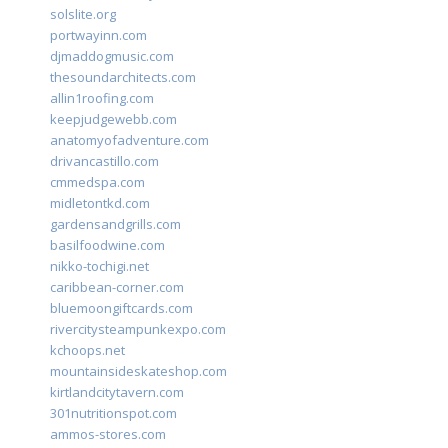
solslite.org
portwayinn.com
djmaddogmusic.com
thesoundarchitects.com
allin1roofing.com
keepjudgewebb.com
anatomyofadventure.com
drivancastillo.com
cmmedspa.com
midletontkd.com
gardensandgrills.com
basilfoodwine.com
nikko-tochigi.net
caribbean-corner.com
bluemoongiftcards.com
rivercitysteampunkexpo.com
kchoops.net
mountainsideskateshop.com
kirtlandcitytavern.com
301nutritionspot.com
ammos-stores.com