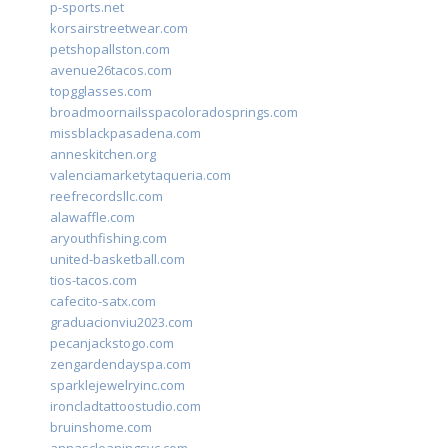
p-sports.net
korsairstreetwear.com
petshopallston.com
avenue26tacos.com
topgglasses.com
broadmoornailsspacoloradosprings.com
missblackpasadena.com
anneskitchen.org
valenciamarketytaqueria.com
reefrecordsllc.com
alawaffle.com
aryouthfishing.com
united-basketball.com
tios-tacos.com
cafecito-satx.com
graduacionviu2023.com
pecanjackstogo.com
zengardendayspa.com
sparklejewelryinc.com
ironcladtattoostudio.com
bruinshome.com