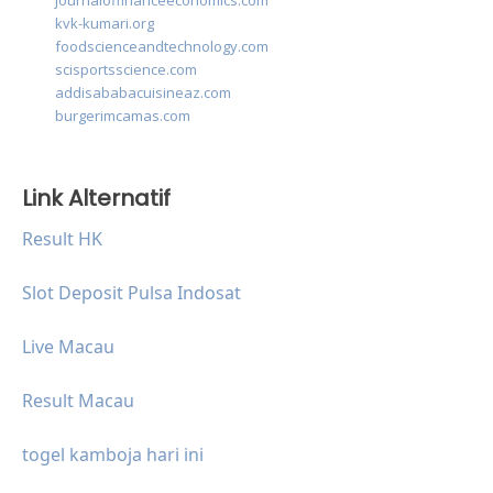
journaloffinanceeconomics.com
kvk-kumari.org
foodscienceandtechnology.com
scisportsscience.com
addisababacuisineaz.com
burgerimcamas.com
Link Alternatif
Result HK
Slot Deposit Pulsa Indosat
Live Macau
Result Macau
togel kamboja hari ini