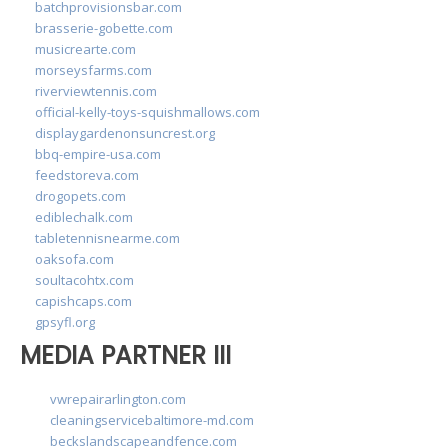
batchprovisionsbar.com
brasserie-gobette.com
musicrearte.com
morseysfarms.com
riverviewtennis.com
official-kelly-toys-squishmallows.com
displaygardenonsuncrest.org
bbq-empire-usa.com
feedstoreva.com
drogopets.com
ediblechalk.com
tabletennisnearme.com
oaksofa.com
soultacohtx.com
capishcaps.com
gpsyfl.org
MEDIA PARTNER III
vwrepairarlington.com
cleaningservicebaltimore-md.com
beckslandscapeandfence.com