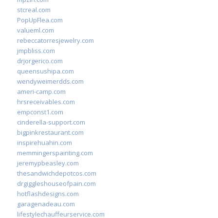
stcreal.com
PopUpFlea.com
valueml.com
rebeccatorresjewelry.com
jmpbliss.com
drjorgerico.com
queensushipa.com
wendyweimerdds.com
ameri-camp.com
hrsreceivables.com
empconst1.com
cinderella-support.com
bigpinkrestaurant.com
inspirehuahin.com
memmingerspainting.com
jeremypbeasley.com
thesandwichdepotcos.com
drgiggleshouseofpain.com
hotflashdesigns.com
garagenadeau.com
lifestylechauffeurservice.com