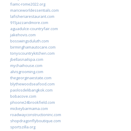
fiamc-rome2022.org
mariceworldessentials.com
lafisheriarestaurant.com
915jazzandmore.com
aguadulce-countryfair.com
jakehovis.com
bosswingsduluth.com
birminghamautocare.com
tonyscountrykitchen.com
jbellasnailspa.com
mychaihouse.com
alvisgrooming.com
thegeorginaestate.com
blythewoodseafood.com
paolosdelibangkok.com
bobacove.com
phoone24brookfield.com
mickeybarmama.com
roadwayconstructioninc.com
shopdragonflyboutique.com
sportszilla.org