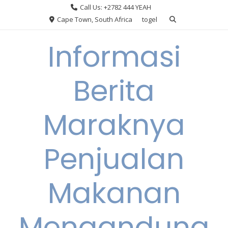
Skip
Call Us: +2782 444 YEAH
to
Cape Town, South Africa
togel
content
Informasi
Berita
Maraknya
Penjualan
Makanan
Mengandung