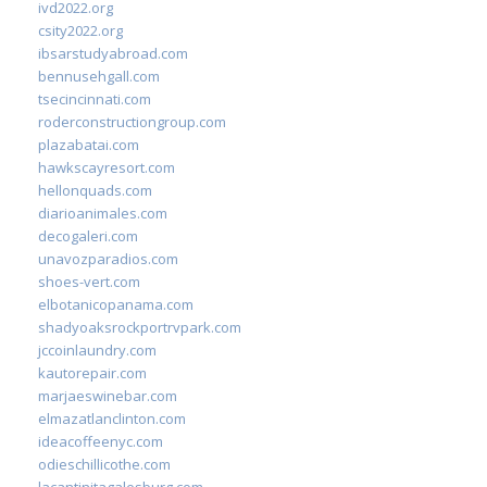
ivd2022.org
csity2022.org
ibsarstudyabroad.com
bennusehgall.com
tsecincinnati.com
roderconstructiongroup.com
plazabatai.com
hawkscayresort.com
hellonquads.com
diarioanimales.com
decogaleri.com
unavozparadios.com
shoes-vert.com
elbotanicopanama.com
shadyoaksrockportrvpark.com
jccoinlaundry.com
kautorepair.com
marjaeswinebar.com
elmazatlanclinton.com
ideacoffeenyc.com
odieschillicothe.com
lacantinitagalesburg.com