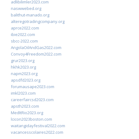
adlibilimler2023.com
naswwebed.org
balithut-manado.org
alteregotradingcompany.org
aprce2022.com
ibie2022.com
sbcc-2022.com
AngolaOilAndGas2022.com
Convoy4Freedom2022.com
grur2023.org
hkhk2023.org
napm2023.org
apsdfd2023.org
forumausape2023.com
imkl2023.com
careerfaircsd2023.com
apsth2023.com
MedItRio2023.org
lcicon2023boston.com
waitangidayfestival2022.com
vacancesscolaires2022.com