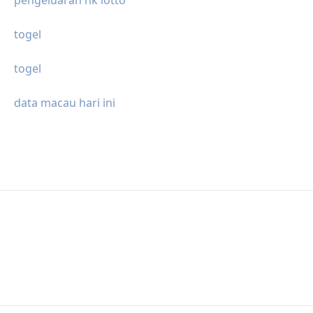
pengeluaran hk lotto
togel
togel
data macau hari ini