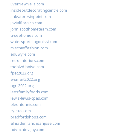
EverNewNails.com
insideoutdecoratingcentre.com
salvatoresinpoint.com
jovialfloralco.com
johnlscotthometeam.com
u-seehomes.com
watersportslagonissi.com
mischieffashion.com
eduwyre.com
retro-interiors.com
theblvd-boise.com
fpet2023.org
e-smart2022.org
ngrc2022.org
leesfamilyfoods.com
lewis-lewis-cpas.com
eleontennis.com
cyetus.com
bradfordshops.com
almadenranchsanjose.com
advocatevijay.com