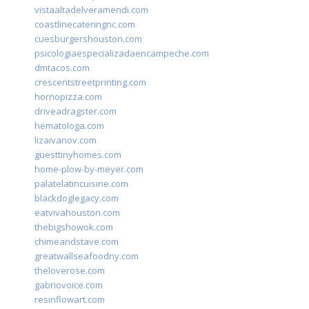
vistaaltadelveramendi.com
coastlinecateringnc.com
cuesburgershouston.com
psicologiaespecializadaencampeche.com
dmtacos.com
crescentstreetprinting.com
hornopizza.com
driveadragster.com
hematologa.com
lizaivanov.com
guesttinyhomes.com
home-plow-by-meyer.com
palatelatincuisine.com
blackdoglegacy.com
eatvivahouston.com
thebigshowok.com
chimeandstave.com
greatwallseafoodny.com
theloverose.com
gabriovoice.com
resinflowart.com