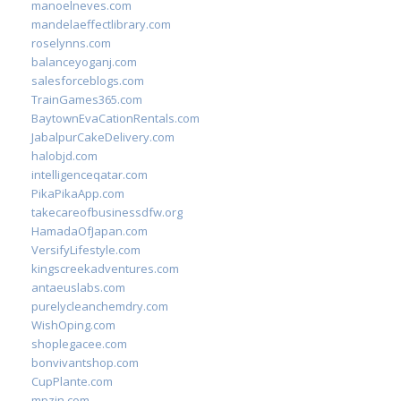
manoelneves.com
mandelaeffectlibrary.com
roselynns.com
balanceyoganj.com
salesforceblogs.com
TrainGames365.com
BaytownEvaCationRentals.com
JabalpurCakeDelivery.com
halobjd.com
intelligenceqatar.com
PikaPikaApp.com
takecareofbusinessdfw.org
HamadaOfJapan.com
VersifyLifestyle.com
kingscreekadventures.com
antaeuslabs.com
purelycleanchemdry.com
WishOping.com
shoplegacee.com
bonvivantshop.com
CupPlante.com
mpzin.com