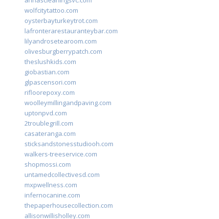
annascleaningsvc.com
wolfcitytattoo.com
oysterbayturkeytrot.com
lafronterarestauranteybar.com
lilyandrosetearoom.com
olivesburgberrypatch.com
theslushkids.com
giobastian.com
glpascensori.com
rifloorepoxy.com
woolleymillingandpaving.com
uptonpvd.com
2troublegrill.com
casateranga.com
sticksandstonesstudiooh.com
walkers-treeservice.com
shopmossi.com
untamedcollectivesd.com
mxpwellness.com
infernocanine.com
thepaperhousecollection.com
allisonwillisholley.com