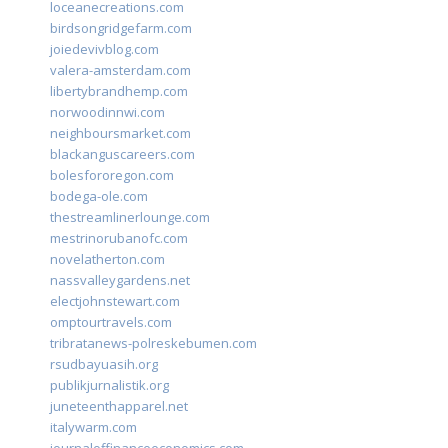
loceanecreations.com
birdsongridgefarm.com
joiedevivblog.com
valera-amsterdam.com
libertybrandhemp.com
norwoodinnwi.com
neighboursmarket.com
blackanguscareers.com
bolesfororegon.com
bodega-ole.com
thestreamlinerlounge.com
mestrinorubanofc.com
novelatherton.com
nassvalleygardens.net
electjohnstewart.com
omptourtravels.com
tribratanews-polreskebumen.com
rsudbayuasih.org
publikjurnalistik.org
juneteenthapparel.net
italywarm.com