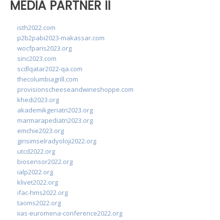
MEDIA PARTNER II
isth2022.com
p2b2pabi2023-makassar.com
wocfparis2023.org
sinc2023.com
scdlqatar2022-qa.com
thecolumbiagrill.com
provisionscheeseandwineshoppe.com
khedi2023.org
akademikgeriatri2023.org
marmarapediatri2023.org
emchie2023.org
girisimselradyoloji2022.org
utcd2022.org
biosensor2022.org
ialp2022.org
klivet2022.org
ifac-hms2022.org
taoms2022.org
iias-euromena-conference2022.org