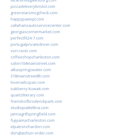
pizzadeliverybristol.com
greenstarsmogcheck.com
happypawspl.com
callahansautoservicecenter.com
georgiascornermarket.com
perfectfit24-7.com
portugalprivatedriver.com
von-racer.com
coffeeshopcharleston.com
salon104mainstreet.com
alkaspringswater.com
318mainstreet8h.com
lovenailsspari.com
oakberry-kuwait.com
quartzliterary.com
friendsofbroderickpark.com
studiopiattellina.com
jannagrillspringfield.com
fujiyamacharleston.com
elpatronchardon.com
donglaishun-order.com