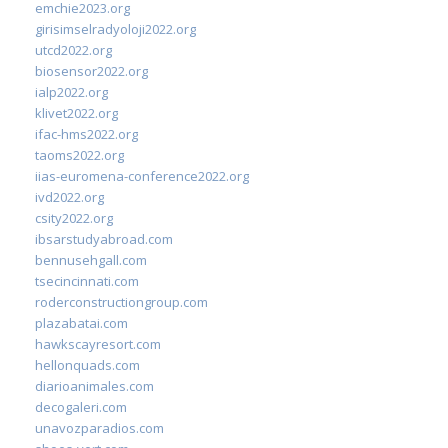
emchie2023.org
girisimselradyoloji2022.org
utcd2022.org
biosensor2022.org
ialp2022.org
klivet2022.org
ifac-hms2022.org
taoms2022.org
iias-euromena-conference2022.org
ivd2022.org
csity2022.org
ibsarstudyabroad.com
bennusehgall.com
tsecincinnati.com
roderconstructiongroup.com
plazabatai.com
hawkscayresort.com
hellonquads.com
diarioanimales.com
decogaleri.com
unavozparadios.com