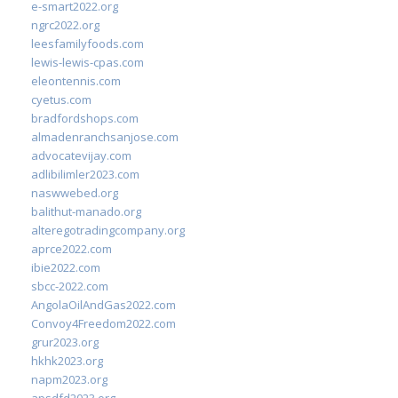
e-smart2022.org
ngrc2022.org
leesfamilyfoods.com
lewis-lewis-cpas.com
eleontennis.com
cyetus.com
bradfordshops.com
almadenranchsanjose.com
advocatevijay.com
adlibilimler2023.com
naswwebed.org
balithut-manado.org
alteregotradingcompany.org
aprce2022.com
ibie2022.com
sbcc-2022.com
AngolaOilAndGas2022.com
Convoy4Freedom2022.com
grur2023.org
hkhk2023.org
napm2023.org