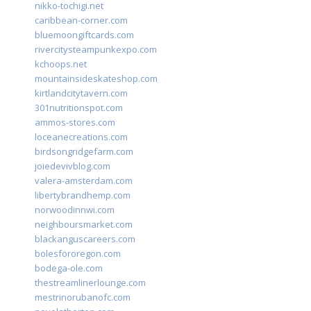
nikko-tochigi.net
caribbean-corner.com
bluemoongiftcards.com
rivercitysteampunkexpo.com
kchoops.net
mountainsideskateshop.com
kirtlandcitytavern.com
301nutritionspot.com
ammos-stores.com
loceanecreations.com
birdsongridgefarm.com
joiedevivblog.com
valera-amsterdam.com
libertybrandhemp.com
norwoodinnwi.com
neighboursmarket.com
blackanguscareers.com
bolesfororegon.com
bodega-ole.com
thestreamlinerlounge.com
mestrinorubanofc.com