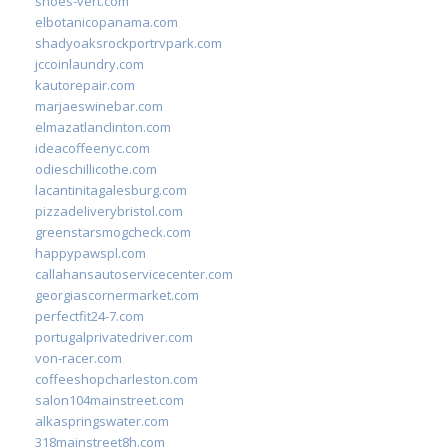
shoes-vert.com
elbotanicopanama.com
shadyoaksrockportrvpark.com
jccoinlaundry.com
kautorepair.com
marjaeswinebar.com
elmazatlanclinton.com
ideacoffeenyc.com
odieschillicothe.com
lacantinitagalesburg.com
pizzadeliverybristol.com
greenstarsmogcheck.com
happypawspl.com
callahansautoservicecenter.com
georgiascornermarket.com
perfectfit24-7.com
portugalprivatedriver.com
von-racer.com
coffeeshopcharleston.com
salon104mainstreet.com
alkaspringswater.com
318mainstreet8h.com