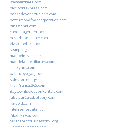
waywardtees.com
pidfloorsexpress.com
bancodevenezuelaen.com
bettermoodfoodcorporation.com
hingstonnt.com
chooseagender.com
hoverboardssale.com
alaskapolitics.com
stsmp.org
manoelneves.com
mandelaeffectlibrary.com
roselynns.com
balanceyoganj.com
salesforceblogs.com
TrainGames365.com
BaytownEvaCationRentals.com
JabalpurCakeDelivery.com
halobjd.com
intelligenceqatar.com
PikaPikaApp.com
takecareofbusinessdfw.org