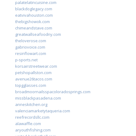
palatelatincuisine.com
blackdoglegacy.com
eatvivahouston.com
thebigshowok.com
chimeandstave.com
greatwallseafoodny.com
theloverose.com
gabriovoice.com
resinflowart.com
p-sports.net
korsairstreetwear.com
petshopallston.com
avenue26tacos.com
topgglasses.com
broadmoornailsspacoloradosprings.com
missblackpasadena.com
anneskitchen.org
valenciamarketytaqueria.com
reefrecordsllc.com
alawaffle.com
aryouthfishing.com