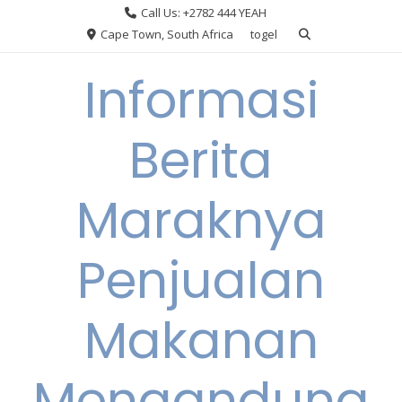
Skip
Call Us: +2782 444 YEAH
to
Cape Town, South Africa
togel
content
Informasi
Berita
Maraknya
Penjualan
Makanan
Mengandung