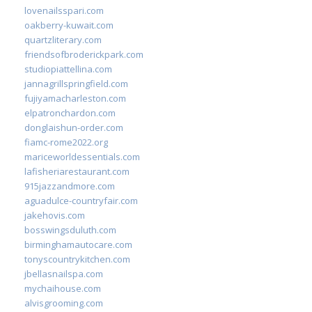
lovenailsspari.com
oakberry-kuwait.com
quartzliterary.com
friendsofbroderickpark.com
studiopiattellina.com
jannagrillspringfield.com
fujiyamacharleston.com
elpatronchardon.com
donglaishun-order.com
fiamc-rome2022.org
mariceworldessentials.com
lafisheriarestaurant.com
915jazzandmore.com
aguadulce-countryfair.com
jakehovis.com
bosswingsduluth.com
birminghamautocare.com
tonyscountrykitchen.com
jbellasnailspa.com
mychaihouse.com
alvisgrooming.com