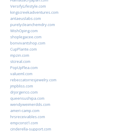
HamadaOfJapan.com
VersifyLifestyle.com
kingscreekadventures.com
antaeuslabs.com
purelycleanchemdry.com
WishOping.com
shoplegacee.com
bonvivantshop.com
CupPlante.com
mpzin.com
stcreal.com
PopUpFlea.com
valueml.com
rebeccatorresjewelry.com
jmpbliss.com
drjorgerico.com
queensushipa.com
wendyweimerdds.com
ameri-camp.com
hrsreceivables.com
empconst1.com
cinderella-support.com