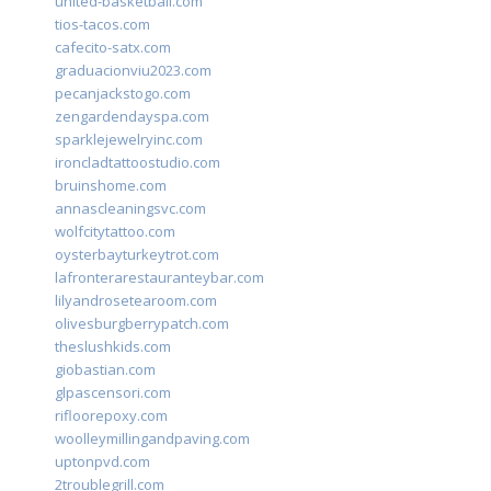
united-basketball.com
tios-tacos.com
cafecito-satx.com
graduacionviu2023.com
pecanjackstogo.com
zengardendayspa.com
sparklejewelryinc.com
ironcladtattoostudio.com
bruinshome.com
annascleaningsvc.com
wolfcitytattoo.com
oysterbayturkeytrot.com
lafronterarestauranteybar.com
lilyandrosetearoom.com
olivesburgberrypatch.com
theslushkids.com
giobastian.com
glpascensori.com
rifloorepoxy.com
woolleymillingandpaving.com
uptonpvd.com
2troublegrill.com