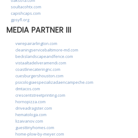
oaksofa.com
soultacohtx.com
capishcaps.com
gpsyfl.org
MEDIA PARTNER III
vwrepairarlington.com
cleaningservicebaltimore-md.com
beckslandscapeandfence.com
vistaaltadelveramendi.com
coastlinecateringnc.com
cuesburgershouston.com
psicologiaespecializadaencampeche.com
dmtacos.com
crescentstreetprinting.com
hornopizza.com
driveadragster.com
hematologa.com
lizaivanov.com
guesttinyhomes.com
home-plow-by-meyer.com