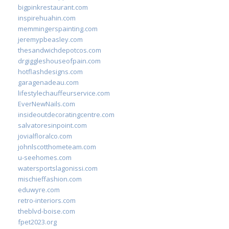
bigpinkrestaurant.com
inspirehuahin.com
memmingerspainting.com
jeremypbeasley.com
thesandwichdepotcos.com
drgiggleshouseofpain.com
hotflashdesigns.com
garagenadeau.com
lifestylechauffeurservice.com
EverNewNails.com
insideoutdecoratingcentre.com
salvatoresinpoint.com
jovialfloralco.com
johnlscotthometeam.com
u-seehomes.com
watersportslagonissi.com
mischieffashion.com
eduwyre.com
retro-interiors.com
theblvd-boise.com
fpet2023.org