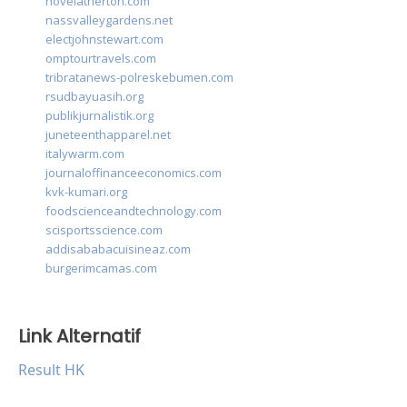
novelatherton.com
nassvalleygardens.net
electjohnstewart.com
omptourtravels.com
tribratanews-polreskebumen.com
rsudbayuasih.org
publikjurnalistik.org
juneteenthapparel.net
italywarm.com
journaloffinanceeconomics.com
kvk-kumari.org
foodscienceandtechnology.com
scisportsscience.com
addisababacuisineaz.com
burgerimcamas.com
Link Alternatif
Result HK