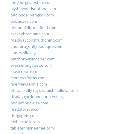
thegeorginaestate.com
blythewoodseafood.com
paolosdelibangkok.com
bobacove.com
phoone24brookfield.com
mickeybarmama.com
roadwayconstructioninc.com
shopdragonflyboutique.com
sportszilla.org
batchprovisionsbar.com
brasserie-gobette.com
musicrearte.com
morseysfarms.com
riverviewtennis.com
official-kelly-toys-squishmallows.com
displaygardenonsuncrest.org
bbq-empire-usa.com
feedstoreva.com
drogopets.com
ediblechalk.com
tabletennisnearme.com