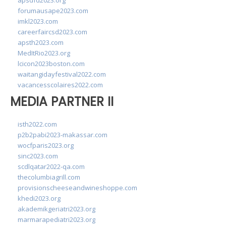
apsdfd2023.org
forumausape2023.com
imkl2023.com
careerfaircsd2023.com
apsth2023.com
MedItRio2023.org
lcicon2023boston.com
waitangidayfestival2022.com
vacancesscolaires2022.com
MEDIA PARTNER II
isth2022.com
p2b2pabi2023-makassar.com
wocfparis2023.org
sinc2023.com
scdlqatar2022-qa.com
thecolumbiagrill.com
provisionscheeseandwineshoppe.com
khedi2023.org
akademikgeriatri2023.org
marmarapediatri2023.org