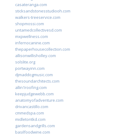
casateranga.com
sticksandstonesstudiooh.com
walkers-treeservice.com
shopmossi.com
untamedcollectivesd.com
mxpwellness.com
infernocanine.com
thepaperhousecollection.com
allisonwillisholley.com
solslite.org
portwayinn.com
djmaddogmusic.com
thesoundarchitects.com
allin1roofing.com
keepjudgewebb.com
anatomyofadventure.com
drivancastillo.com
cmmedspa.com
midletontkd.com
gardensandgrills.com
basilfoodwine.com