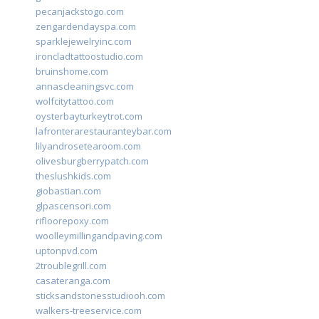
pecanjackstogo.com
zengardendayspa.com
sparklejewelryinc.com
ironcladtattoostudio.com
bruinshome.com
annascleaningsvc.com
wolfcitytattoo.com
oysterbayturkeytrot.com
lafronterarestauranteybar.com
lilyandrosetearoom.com
olivesburgberrypatch.com
theslushkids.com
giobastian.com
glpascensori.com
rifloorepoxy.com
woolleymillingandpaving.com
uptonpvd.com
2troublegrill.com
casateranga.com
sticksandstonesstudiooh.com
walkers-treeservice.com