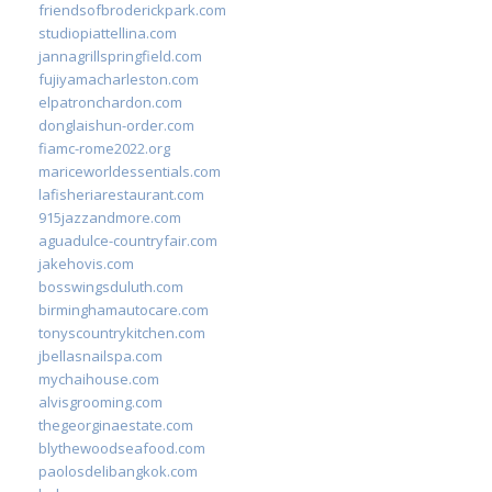
friendsofbroderickpark.com
studiopiattellina.com
jannagrillspringfield.com
fujiyamacharleston.com
elpatronchardon.com
donglaishun-order.com
fiamc-rome2022.org
mariceworldessentials.com
lafisheriarestaurant.com
915jazzandmore.com
aguadulce-countryfair.com
jakehovis.com
bosswingsduluth.com
birminghamautocare.com
tonyscountrykitchen.com
jbellasnailspa.com
mychaihouse.com
alvisgrooming.com
thegeorginaestate.com
blythewoodseafood.com
paolosdelibangkok.com