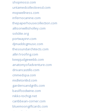
shopmossi.com
untamedcollectivesd.com
mxpwellness.com
infernocanine.com
thepaperhousecollection.com
allisonwillisholley.com
solslite.org
portwayinn.com
djmaddogmusic.com
thesoundarchitects.com
allin1roofing.com
keepjudgewebb.com
anatomyofadventure.com
drivancastillo.com
cmmedspa.com
midletontkd.com
gardensandgrills.com
basilfoodwine.com
nikko-tochigi.net
caribbean-corner.com
bluemoongiftcards.com