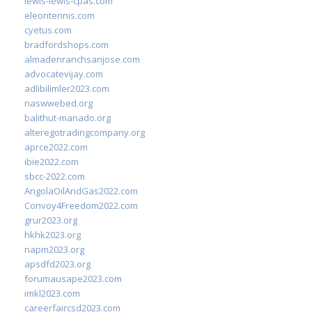
lewis-lewis-cpas.com
eleontennis.com
cyetus.com
bradfordshops.com
almadenranchsanjose.com
advocatevijay.com
adlibilimler2023.com
naswwebed.org
balithut-manado.org
alteregotradingcompany.org
aprce2022.com
ibie2022.com
sbcc-2022.com
AngolaOilAndGas2022.com
Convoy4Freedom2022.com
grur2023.org
hkhk2023.org
napm2023.org
apsdfd2023.org
forumausape2023.com
imkl2023.com
careerfaircsd2023.com