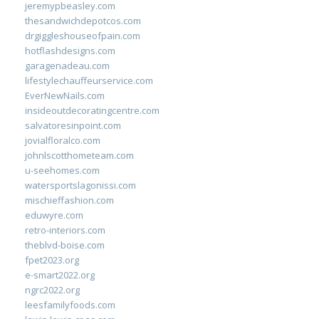
jeremypbeasley.com
thesandwichdepotcos.com
drgiggleshouseofpain.com
hotflashdesigns.com
garagenadeau.com
lifestylechauffeurservice.com
EverNewNails.com
insideoutdecoratingcentre.com
salvatoresinpoint.com
jovialfloralco.com
johnlscotthometeam.com
u-seehomes.com
watersportslagonissi.com
mischieffashion.com
eduwyre.com
retro-interiors.com
theblvd-boise.com
fpet2023.org
e-smart2022.org
ngrc2022.org
leesfamilyfoods.com