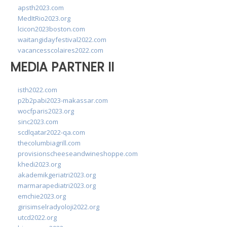
apsth2023.com
MedItRio2023.org
lcicon2023boston.com
waitangidayfestival2022.com
vacancesscolaires2022.com
MEDIA PARTNER II
isth2022.com
p2b2pabi2023-makassar.com
wocfparis2023.org
sinc2023.com
scdlqatar2022-qa.com
thecolumbiagrill.com
provisionscheeseandwineshoppe.com
khedi2023.org
akademikgeriatri2023.org
marmarapediatri2023.org
emchie2023.org
girisimselradyoloji2022.org
utcd2022.org