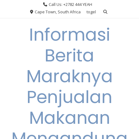
Skip
Call Us: +2782 444 YEAH
to
Cape Town, South Africa
togel
content
Informasi
Berita
Maraknya
Penjualan
Makanan
Mengandung