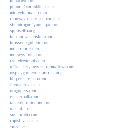
bobacove.com
phoone24brookfield.com
mickeybarmama.com
roadwayconstructioninc.com
shopdragonflyboutique.com
sportszilla.org
batchprovisionsbar.com
brasserie-gobette.com
musicrearte.com
morseysfarms.com
riverviewtennis.com
official-kelly-toys-squishmallows.com
displaygardenonsuncrest.org
bbq-empire-usa.com
feedstoreva.com
drogopets.com
ediblechalk.com
tabletennisnearme.com
oaksofa.com
soultacohtx.com
capishcaps.com
gpsyfl.org