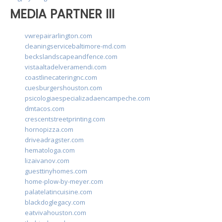
MEDIA PARTNER III
vwrepairarlington.com
cleaningservicebaltimore-md.com
beckslandscapeandfence.com
vistaaltadelveramendi.com
coastlinecateringnc.com
cuesburgershouston.com
psicologiaespecializadaencampeche.com
dmtacos.com
crescentstreetprinting.com
hornopizza.com
driveadragster.com
hematologa.com
lizaivanov.com
guesttinyhomes.com
home-plow-by-meyer.com
palatelatincuisine.com
blackdoglegacy.com
eatvivahouston.com