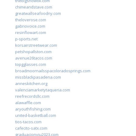
thebigshowok.com
chimeandstave.com
greatwallseafoodny.com
theloverose.com
gabriovoice.com
resinflowart.com
p-sports.net
korsairstreetwear.com
petshopallston.com
avenue26tacos.com
topgglasses.com
broadmoornailsspacoloradosprings.com
missblackpasadena.com
anneskitchen.org
valenciamarketytaqueria.com
reefrecordsllc.com
alawaffle.com
aryouthfishing.com
united-basketball.com
tios-tacos.com
cafecito-satx.com
graduacionviu2023.com