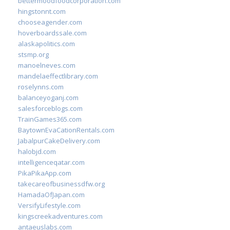
bettermoodfoodcorporation.com
hingstonnt.com
chooseagender.com
hoverboardssale.com
alaskapolitics.com
stsmp.org
manoelneves.com
mandelaeffectlibrary.com
roselynns.com
balanceyoganj.com
salesforceblogs.com
TrainGames365.com
BaytownEvaCationRentals.com
JabalpurCakeDelivery.com
halobjd.com
intelligenceqatar.com
PikaPikaApp.com
takecareofbusinessdfw.org
HamadaOfJapan.com
VersifyLifestyle.com
kingscreekadventures.com
antaeuslabs.com