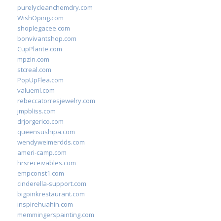
purelycleanchemdry.com
WishOping.com
shoplegacee.com
bonvivantshop.com
CupPlante.com
mpzin.com
stcreal.com
PopUpFlea.com
valueml.com
rebeccatorresjewelry.com
jmpbliss.com
drjorgerico.com
queensushipa.com
wendyweimerdds.com
ameri-camp.com
hrsreceivables.com
empconst1.com
cinderella-support.com
bigpinkrestaurant.com
inspirehuahin.com
memmingerspainting.com