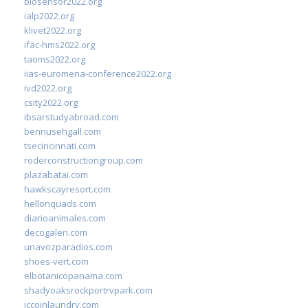
biosensor2022.org
ialp2022.org
klivet2022.org
ifac-hms2022.org
taoms2022.org
iias-euromena-conference2022.org
ivd2022.org
csity2022.org
ibsarstudyabroad.com
bennusehgall.com
tsecincinnati.com
roderconstructiongroup.com
plazabatai.com
hawkscayresort.com
hellonquads.com
diarioanimales.com
decogaleri.com
unavozparadios.com
shoes-vert.com
elbotanicopanama.com
shadyoaksrockportrvpark.com
jccoinlaundry.com