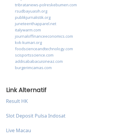
tribratanews-polreskebumen.com
rsudbayuasih.org
publikjurnalistik.org
juneteenthapparel.net
italywarm.com
journaloffinanceeconomics.com
kvk-kumari.org
foodscienceandtechnology.com
scisportsscience.com
addisababacuisineaz.com
burgerimcamas.com
Link Alternatif
Result HK
Slot Deposit Pulsa Indosat
Live Macau