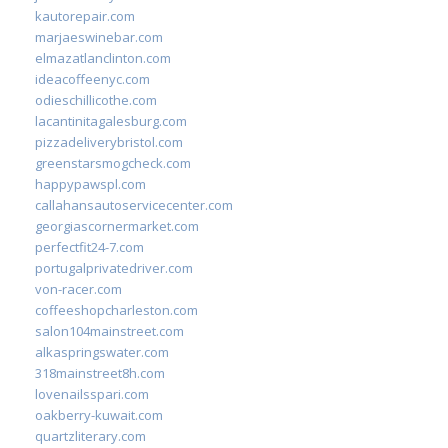
kautorepair.com
marjaeswinebar.com
elmazatlanclinton.com
ideacoffeenyc.com
odieschillicothe.com
lacantinitagalesburg.com
pizzadeliverybristol.com
greenstarsmogcheck.com
happypawspl.com
callahansautoservicecenter.com
georgiascornermarket.com
perfectfit24-7.com
portugalprivatedriver.com
von-racer.com
coffeeshopcharleston.com
salon104mainstreet.com
alkaspringswater.com
318mainstreet8h.com
lovenailsspari.com
oakberry-kuwait.com
quartzliterary.com