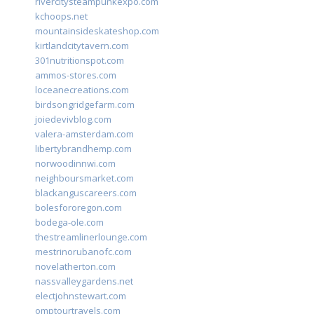
rivercitysteampunkexpo.com
kchoops.net
mountainsideskateshop.com
kirtlandcitytavern.com
301nutritionspot.com
ammos-stores.com
loceanecreations.com
birdsongridgefarm.com
joiedevivblog.com
valera-amsterdam.com
libertybrandhemp.com
norwoodinnwi.com
neighboursmarket.com
blackanguscareers.com
bolesfororegon.com
bodega-ole.com
thestreamlinerlounge.com
mestrinorubanofc.com
novelatherton.com
nassvalleygardens.net
electjohnstewart.com
omptourtravels.com