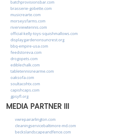
batchprovisionsbar.com
brasserie-gobette.com
musicrearte.com
morseysfarms.com
riverviewtennis.com
official-kelly-toys-squishmallows.com
displaygardenonsuncrest.org
bbq-empire-usa.com
feedstoreva.com
drogopets.com
ediblechalk.com
tabletennisnearme.com
oaksofa.com
soultacohtx.com
capishcaps.com
gpsyfl.org
MEDIA PARTNER III
vwrepairarlington.com
cleaningservicebaltimore-md.com
beckslandscapeandfence.com