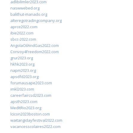
adlibilimler2023.com
naswwebed.org
balithut-manado.org
alteregotradingcompany.org
aprce2022.com
ibie2022.com
sbcc-2022.com
AngolaOilAndGas2022.com
Convoy4Freedom2022.com
grur2023.org
hkhk2023.org
napm2023.org
apsdfd2023.org
forumausape2023.com
imkl2023.com
careerfaircsd2023.com
apsth2023.com
MedItRio2023.org
lcicon2023boston.com
waitangidayfestival2022.com
vacancesscolaires2022.com