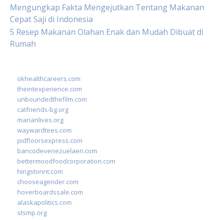
Mengungkap Fakta Mengejutkan Tentang Makanan
Cepat Saji di Indonesia
5 Resep Makanan Olahan Enak dan Mudah Dibuat di
Rumah
okhealthcareers.com
theintexperience.com
unboundedthefilm.com
catfriends-bg.org
marianlives.org
waywardtees.com
pidfloorsexpress.com
bancodevenezuelaen.com
bettermoodfoodcorporation.com
hingstonnt.com
chooseagender.com
hoverboardssale.com
alaskapolitics.com
stsmp.org