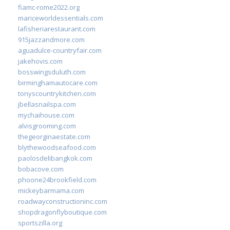
fiamc-rome2022.org
mariceworldessentials.com
lafisheriarestaurant.com
915jazzandmore.com
aguadulce-countryfair.com
jakehovis.com
bosswingsduluth.com
birminghamautocare.com
tonyscountrykitchen.com
jbellasnailspa.com
mychaihouse.com
alvisgrooming.com
thegeorginaestate.com
blythewoodseafood.com
paolosdelibangkok.com
bobacove.com
phoone24brookfield.com
mickeybarmama.com
roadwayconstructioninc.com
shopdragonflyboutique.com
sportszilla.org