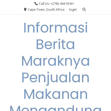
Skip
Call Us: +2782 444 YEAH
to
Cape Town, South Africa
togel
content
Informasi
Berita
Maraknya
Penjualan
Makanan
Mengandung