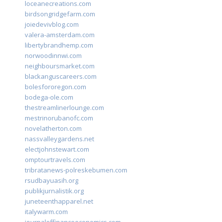
loceanecreations.com
birdsongridgefarm.com
joiedevivblog.com
valera-amsterdam.com
libertybrandhemp.com
norwoodinnwi.com
neighboursmarket.com
blackanguscareers.com
bolesfororegon.com
bodega-ole.com
thestreamlinerlounge.com
mestrinorubanofc.com
novelatherton.com
nassvalleygardens.net
electjohnstewart.com
omptourtravels.com
tribratanews-polreskebumen.com
rsudbayuasih.org
publikjurnalistik.org
juneteenthapparel.net
italywarm.com