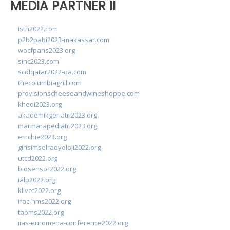
MEDIA PARTNER II
isth2022.com
p2b2pabi2023-makassar.com
wocfparis2023.org
sinc2023.com
scdlqatar2022-qa.com
thecolumbiagrill.com
provisionscheeseandwineshoppe.com
khedi2023.org
akademikgeriatri2023.org
marmarapediatri2023.org
emchie2023.org
girisimselradyoloji2022.org
utcd2022.org
biosensor2022.org
ialp2022.org
klivet2022.org
ifac-hms2022.org
taoms2022.org
iias-euromena-conference2022.org