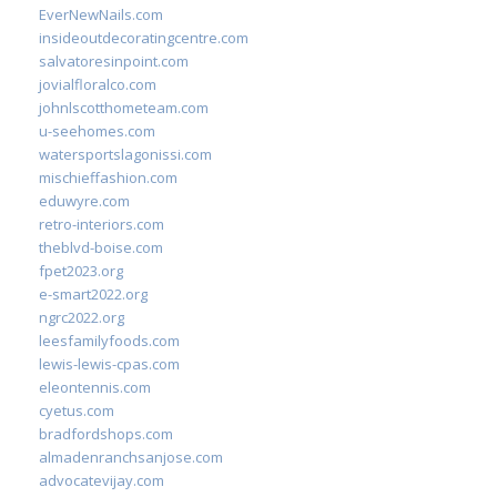
EverNewNails.com
insideoutdecoratingcentre.com
salvatoresinpoint.com
jovialfloralco.com
johnlscotthometeam.com
u-seehomes.com
watersportslagonissi.com
mischieffashion.com
eduwyre.com
retro-interiors.com
theblvd-boise.com
fpet2023.org
e-smart2022.org
ngrc2022.org
leesfamilyfoods.com
lewis-lewis-cpas.com
eleontennis.com
cyetus.com
bradfordshops.com
almadenranchsanjose.com
advocatevijay.com