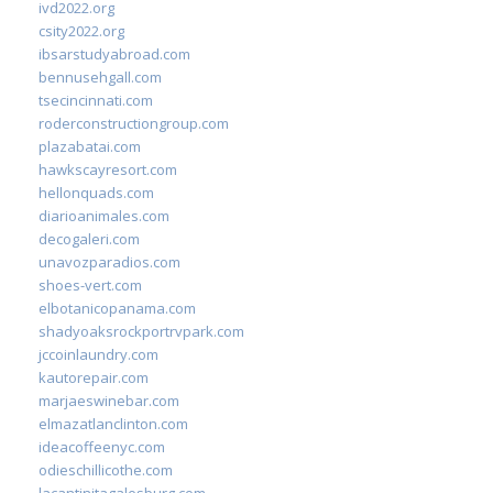
ivd2022.org
csity2022.org
ibsarstudyabroad.com
bennusehgall.com
tsecincinnati.com
roderconstructiongroup.com
plazabatai.com
hawkscayresort.com
hellonquads.com
diarioanimales.com
decogaleri.com
unavozparadios.com
shoes-vert.com
elbotanicopanama.com
shadyoaksrockportrvpark.com
jccoinlaundry.com
kautorepair.com
marjaeswinebar.com
elmazatlanclinton.com
ideacoffeenyc.com
odieschillicothe.com
lacantinitagalesburg.com