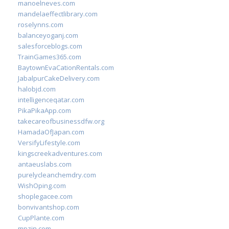
manoelneves.com
mandelaeffectlibrary.com
roselynns.com
balanceyoganj.com
salesforceblogs.com
TrainGames365.com
BaytownEvaCationRentals.com
JabalpurCakeDelivery.com
halobjd.com
intelligenceqatar.com
PikaPikaApp.com
takecareofbusinessdfw.org
HamadaOfJapan.com
VersifyLifestyle.com
kingscreekadventures.com
antaeuslabs.com
purelycleanchemdry.com
WishOping.com
shoplegacee.com
bonvivantshop.com
CupPlante.com
mpzin.com