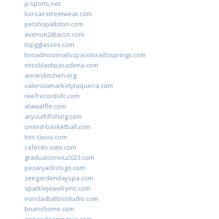
p-sports.net
korsairstreetwear.com
petshopallston.com
avenue26tacos.com
topgglasses.com
broadmoornailsspacoloradosprings.com
missblackpasadena.com
anneskitchen.org
valenciamarketytaqueria.com
reefrecordsllc.com
alawaffle.com
aryouthfishing.com
united-basketball.com
tios-tacos.com
cafecito-satx.com
graduacionviu2023.com
pecanjackstogo.com
zengardendayspa.com
sparklejewelryinc.com
ironcladtattoostudio.com
bruinshome.com