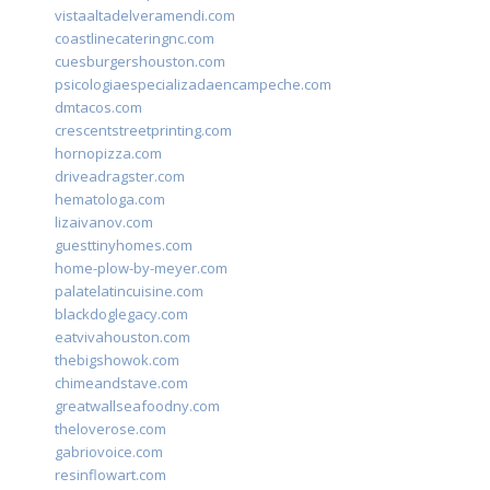
vistaaltadelveramendi.com
coastlinecateringnc.com
cuesburgershouston.com
psicologiaespecializadaencampeche.com
dmtacos.com
crescentstreetprinting.com
hornopizza.com
driveadragster.com
hematologa.com
lizaivanov.com
guesttinyhomes.com
home-plow-by-meyer.com
palatelatincuisine.com
blackdoglegacy.com
eatvivahouston.com
thebigshowok.com
chimeandstave.com
greatwallseafoodny.com
theloverose.com
gabriovoice.com
resinflowart.com