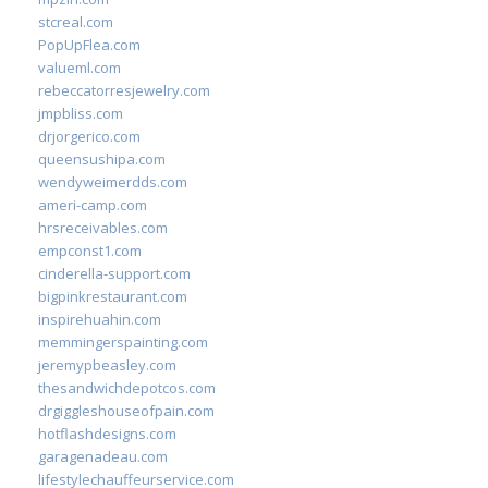
stcreal.com
PopUpFlea.com
valueml.com
rebeccatorresjewelry.com
jmpbliss.com
drjorgerico.com
queensushipa.com
wendyweimerdds.com
ameri-camp.com
hrsreceivables.com
empconst1.com
cinderella-support.com
bigpinkrestaurant.com
inspirehuahin.com
memmingerspainting.com
jeremypbeasley.com
thesandwichdepotcos.com
drgiggleshouseofpain.com
hotflashdesigns.com
garagenadeau.com
lifestylechauffeurservice.com