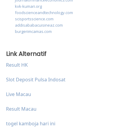
journaloffinanceeconomics.com
kvk-kumari.org
foodscienceandtechnology.com
scisportsscience.com
addisababacuisineaz.com
burgerimcamas.com
Link Alternatif
Result HK
Slot Deposit Pulsa Indosat
Live Macau
Result Macau
togel kamboja hari ini