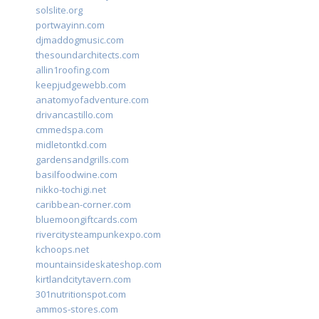
solslite.org
portwayinn.com
djmaddogmusic.com
thesoundarchitects.com
allin1roofing.com
keepjudgewebb.com
anatomyofadventure.com
drivancastillo.com
cmmedspa.com
midletontkd.com
gardensandgrills.com
basilfoodwine.com
nikko-tochigi.net
caribbean-corner.com
bluemoongiftcards.com
rivercitysteampunkexpo.com
kchoops.net
mountainsideskateshop.com
kirtlandcitytavern.com
301nutritionspot.com
ammos-stores.com