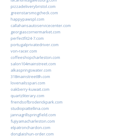
pizzadeliverybristol.com
greenstarsmogcheck.com
happypawspl.com
callahansautoservicecenter.com
georgiascornermarket.com
perfectfit24-7.com
portugalprivatedriver.com
von-racer.com
coffeeshopcharleston.com
salon104mainstreet.com
alkaspringswater.com
318mainstreet8h.com
lovenailsspari.com
oakberry-kuwait.com
quartzliterary.com
friendsofbroderickpark.com
studiopiattellina.com
jannagrillspringfield.com
fujiyamacharleston.com
elpatronchardon.com
donglaishun-order.com