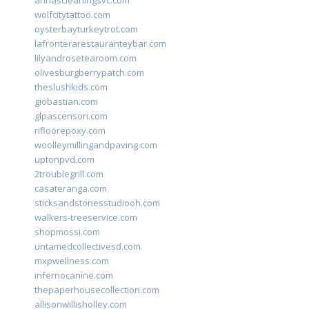
annascleaningsvc.com
wolfcitytattoo.com
oysterbayturkeytrot.com
lafronterarestauranteybar.com
lilyandrosetearoom.com
olivesburgberrypatch.com
theslushkids.com
giobastian.com
glpascensori.com
rifloorepoxy.com
woolleymillingandpaving.com
uptonpvd.com
2troublegrill.com
casateranga.com
sticksandstonesstudiooh.com
walkers-treeservice.com
shopmossi.com
untamedcollectivesd.com
mxpwellness.com
infernocanine.com
thepaperhousecollection.com
allisonwillisholley.com