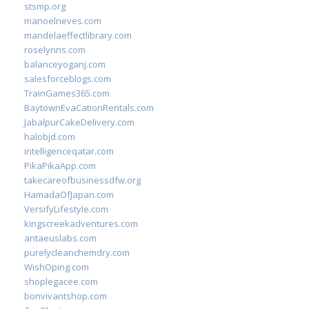
stsmp.org
manoelneves.com
mandelaeffectlibrary.com
roselynns.com
balanceyoganj.com
salesforceblogs.com
TrainGames365.com
BaytownEvaCationRentals.com
JabalpurCakeDelivery.com
halobjd.com
intelligenceqatar.com
PikaPikaApp.com
takecareofbusinessdfw.org
HamadaOfJapan.com
VersifyLifestyle.com
kingscreekadventures.com
antaeuslabs.com
purelycleanchemdry.com
WishOping.com
shoplegacee.com
bonvivantshop.com