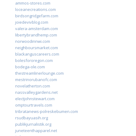
ammos-stores.com
loceanecreations.com
birdsongridgefarm.com
joiedevivblog.com
valera-amsterdam.com
libertybrandhemp.com
norwoodinnwi.com
neighboursmarket.com
blackanguscareers.com
bolesfororegon.com
bodega-ole.com
thestreamlinerlounge.com
mestrinorubanofc.com
novelatherton.com
nassvalleygardens.net
electjohnstewart.com
omptourtravels.com
tribratanews-polreskebumen.com
rsudbayuasih.org
publikjurnalistik.org
juneteenthapparel.net