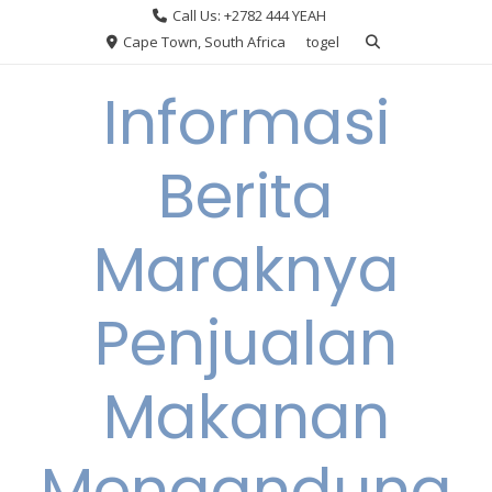
Skip
Call Us: +2782 444 YEAH
to
Cape Town, South Africa
togel
content
Informasi
Berita
Maraknya
Penjualan
Makanan
Mengandung