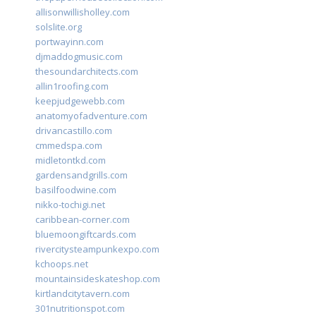
allisonwillisholley.com
solslite.org
portwayinn.com
djmaddogmusic.com
thesoundarchitects.com
allin1roofing.com
keepjudgewebb.com
anatomyofadventure.com
drivancastillo.com
cmmedspa.com
midletontkd.com
gardensandgrills.com
basilfoodwine.com
nikko-tochigi.net
caribbean-corner.com
bluemoongiftcards.com
rivercitysteampunkexpo.com
kchoops.net
mountainsideskateshop.com
kirtlandcitytavern.com
301nutritionspot.com