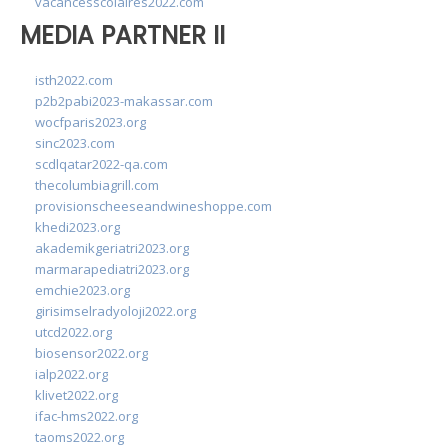
vacancesscolaires2022.com
MEDIA PARTNER II
isth2022.com
p2b2pabi2023-makassar.com
wocfparis2023.org
sinc2023.com
scdlqatar2022-qa.com
thecolumbiagrill.com
provisionscheeseandwineshoppe.com
khedi2023.org
akademikgeriatri2023.org
marmarapediatri2023.org
emchie2023.org
girisimselradyoloji2022.org
utcd2022.org
biosensor2022.org
ialp2022.org
klivet2022.org
ifac-hms2022.org
taoms2022.org