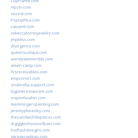
CupPlante.com
mpzin.com
stcreal.com
PopUpFlea.com
valueml.com
rebeccatorresjewelry.com
jmpbliss.com
drjorgerico.com
queensushipa.com
wendyweimerdds.com
ameri-camp.com
hrsreceivables.com
empconst1.com
cinderella-support.com
bigpinkrestaurant.com
inspirehuahin.com
memmingerspainting.com
jeremypbeasley.com
thesandwichdepotcos.com
drgiggleshouseofpain.com
hotflashdesigns.com
garagenadeau.com