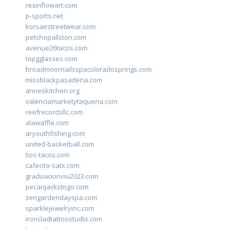
resinflowart.com
p-sports.net
korsairstreetwear.com
petshopallston.com
avenue26tacos.com
topgglasses.com
broadmoornailsspacoloradosprings.com
missblackpasadena.com
anneskitchen.org
valenciamarketytaqueria.com
reefrecordsllc.com
alawaffle.com
aryouthfishing.com
united-basketball.com
tios-tacos.com
cafecito-satx.com
graduacionviu2023.com
pecanjackstogo.com
zengardendayspa.com
sparklejewelryinc.com
ironcladtattoostudio.com