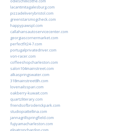
odieschillicothe.com
lacantinitagalesburg.com
pizzadeliverybristol.com
greenstarsmogcheck.com
happypawspl.com
callahansautoservicecenter.com
georgiascornermarket.com
perfectfit24-7.com
portugalprivatedriver.com
von-racer.com
coffeeshopcharleston.com
salon104mainstreet.com
alkaspringswater.com
318mainstreet8h.com
lovenailsspari.com
oakberry-kuwait.com
quartzliterary.com
friendsofbroderickpark.com
studiopiattellina.com
jannagrillspringfield.com
fujiyamacharleston.com
elpatronchardon.com