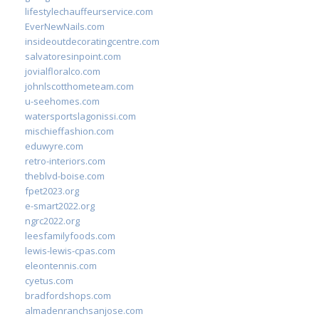
lifestylechauffeurservice.com
EverNewNails.com
insideoutdecoratingcentre.com
salvatoresinpoint.com
jovialfloralco.com
johnlscotthometeam.com
u-seehomes.com
watersportslagonissi.com
mischieffashion.com
eduwyre.com
retro-interiors.com
theblvd-boise.com
fpet2023.org
e-smart2022.org
ngrc2022.org
leesfamilyfoods.com
lewis-lewis-cpas.com
eleontennis.com
cyetus.com
bradfordshops.com
almadenranchsanjose.com