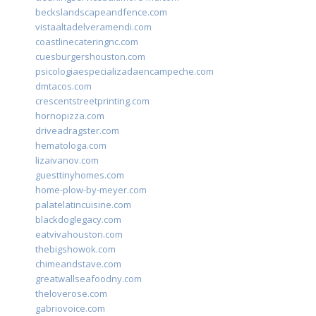
beckslandscapeandfence.com
vistaaltadelveramendi.com
coastlinecateringnc.com
cuesburgershouston.com
psicologiaespecializadaencampeche.com
dmtacos.com
crescentstreetprinting.com
hornopizza.com
driveadragster.com
hematologa.com
lizaivanov.com
guesttinyhomes.com
home-plow-by-meyer.com
palatelatincuisine.com
blackdoglegacy.com
eatvivahouston.com
thebigshowok.com
chimeandstave.com
greatwallseafoodny.com
theloverose.com
gabriovoice.com