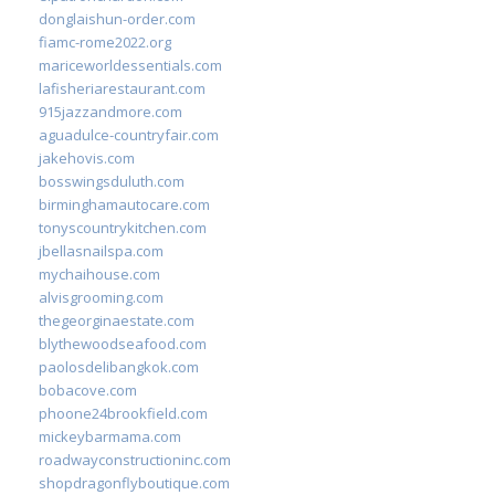
donglaishun-order.com
fiamc-rome2022.org
mariceworldessentials.com
lafisheriarestaurant.com
915jazzandmore.com
aguadulce-countryfair.com
jakehovis.com
bosswingsduluth.com
birminghamautocare.com
tonyscountrykitchen.com
jbellasnailspa.com
mychaihouse.com
alvisgrooming.com
thegeorginaestate.com
blythewoodseafood.com
paolosdelibangkok.com
bobacove.com
phoone24brookfield.com
mickeybarmama.com
roadwayconstructioninc.com
shopdragonflyboutique.com