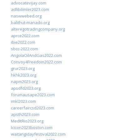
advocatevijay.com
adlibilimler2023.com
naswwebed.org
balithut-manado.org
alteregotradingcompany.org
aprce2022.com
ibie2022.com
sbcc-2022.com
AngolaOilAndGas2022.com
Convoy4Freedom2022.com
grur2023.org
hkhk2023.org
napm2023.org
apsdfd2023.org
forumausape2023.com
imkl2023.com
careerfaircsd2023.com
apsth2023.com
MedItRio2023.org
lcicon2023boston.com
waitangidayfestival2022.com