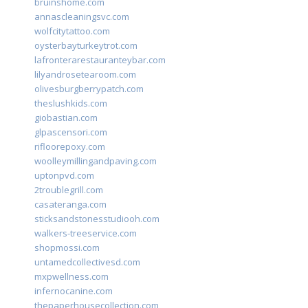
bruinshome.com
annascleaningsvc.com
wolfcitytattoo.com
oysterbayturkeytrot.com
lafronterarestauranteybar.com
lilyandrosetearoom.com
olivesburgberrypatch.com
theslushkids.com
giobastian.com
glpascensori.com
rifloorepoxy.com
woolleymillingandpaving.com
uptonpvd.com
2troublegrill.com
casateranga.com
sticksandstonesstudiooh.com
walkers-treeservice.com
shopmossi.com
untamedcollectivesd.com
mxpwellness.com
infernocanine.com
thepaperhousecollection.com