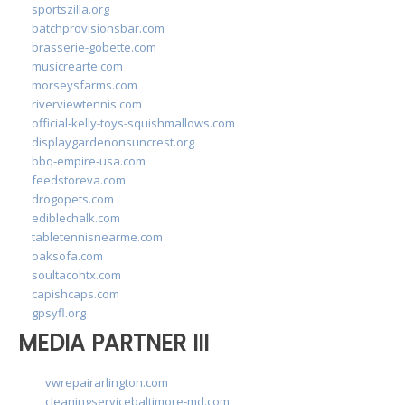
sportszilla.org
batchprovisionsbar.com
brasserie-gobette.com
musicrearte.com
morseysfarms.com
riverviewtennis.com
official-kelly-toys-squishmallows.com
displaygardenonsuncrest.org
bbq-empire-usa.com
feedstoreva.com
drogopets.com
ediblechalk.com
tabletennisnearme.com
oaksofa.com
soultacohtx.com
capishcaps.com
gpsyfl.org
MEDIA PARTNER III
vwrepairarlington.com
cleaningservicebaltimore-md.com