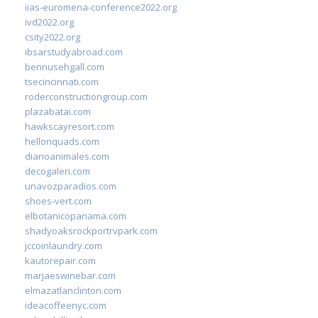
iias-euromena-conference2022.org
ivd2022.org
csity2022.org
ibsarstudyabroad.com
bennusehgall.com
tsecincinnati.com
roderconstructiongroup.com
plazabatai.com
hawkscayresort.com
hellonquads.com
diarioanimales.com
decogaleri.com
unavozparadios.com
shoes-vert.com
elbotanicopanama.com
shadyoaksrockportrvpark.com
jccoinlaundry.com
kautorepair.com
marjaeswinebar.com
elmazatlanclinton.com
ideacoffeenyc.com