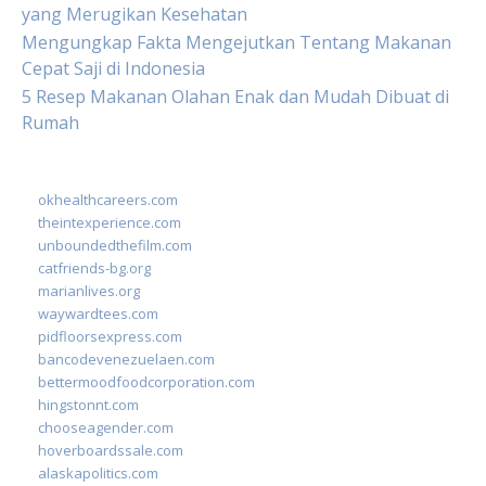
yang Merugikan Kesehatan
Mengungkap Fakta Mengejutkan Tentang Makanan
Cepat Saji di Indonesia
5 Resep Makanan Olahan Enak dan Mudah Dibuat di
Rumah
okhealthcareers.com
theintexperience.com
unboundedthefilm.com
catfriends-bg.org
marianlives.org
waywardtees.com
pidfloorsexpress.com
bancodevenezuelaen.com
bettermoodfoodcorporation.com
hingstonnt.com
chooseagender.com
hoverboardssale.com
alaskapolitics.com