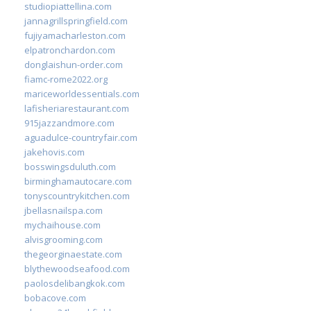
studiopiattellina.com
jannagrillspringfield.com
fujiyamacharleston.com
elpatronchardon.com
donglaishun-order.com
fiamc-rome2022.org
mariceworldessentials.com
lafisheriarestaurant.com
915jazzandmore.com
aguadulce-countryfair.com
jakehovis.com
bosswingsduluth.com
birminghamautocare.com
tonyscountrykitchen.com
jbellasnailspa.com
mychaihouse.com
alvisgrooming.com
thegeorginaestate.com
blythewoodseafood.com
paolosdelibangkok.com
bobacove.com