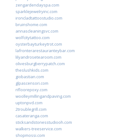
zengardendayspa.com
sparklejewelryinc.com
ironcladtattoostudio.com
bruinshome.com
annascleaningsvc.com
wolfcitytattoo.com
oysterbayturkeytrot.com
lafronterarestauranteybar.com
lilyandrosetearoom.com
olivesburgberrypatch.com
theslushkids.com
giobastian.com
glpascensori.com
rifloorepoxy.com
woolleymillingandpaving.com
uptonpvd.com
2troublegrill.com
casateranga.com
sticksandstonesstudiooh.com
walkers-treeservice.com
shopmossi.com