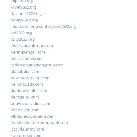
ialp2022.org
klivet2022.org
ifac-hms2022.org
taoms2022.org
iias-euromena-conference2022.org
ivd2022.org
csity2022.org
ibsarstudyabroad.com
bennusehgall.com
tsecincinnati.com
roderconstructiongroup.com
plazabatai.com
hawkscayresort.com
hellonquads.com
diarioanimales.com
decogaleri.com
unavozparadios.com
shoes-vert.com
elbotanicopanama.com
shadyoaksrockportrvpark.com
jccoinlaundry.com
kautorepair.com