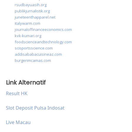
rsudbayuasih.org
publikjurnalistik.org
juneteenthapparel.net
italywarm.com
journaloffinanceeconomics.com
kvk-kumari.org
foodscienceandtechnology.com
scisportsscience.com
addisababacuisineaz.com
burgerimcamas.com
Link Alternatif
Result HK
Slot Deposit Pulsa Indosat
Live Macau