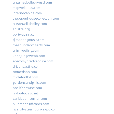
untamedcollectivesd.com
mxpwellness.com
infernocanine.com
thepaperhousecollection.com
allisonwillisholley.com
solslite.org
portwayinn.com
djmaddogmusic.com
thesoundarchitects.com
allin1roofing.com
keepjudgewebb.com
anatomyofadventure.com
drivancastillo.com
cmmedspa.com
midletontkd.com
gardensandgrills.com
basilfoodwine.com
nikko-tochigi.net
caribbean-corner.com
bluemoongiftcards.com
rivercitysteampunkexpo.com