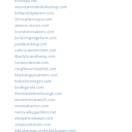
kchoops.net
mountainsideskateshop.com
kirtlandcitytavern.com
301nutritionspot.com
ammos-stores.com
loceanecreations.com
birdsongridgefarm.com
joiedevivblog.com
valera-amsterdam.com
libertybrandhemp.com
norwoodinnwi.com
neighboursmarket.com
blackanguscareers.com
bolesfororegon.com
bodega-ole.com
thestreamlinerlounge.com
mestrinorubanofc.com
novelatherton.com
nassvalleygardens.net
electjohnstewart.com
omptourtravels.com
tribratanews-polreskebumen.com