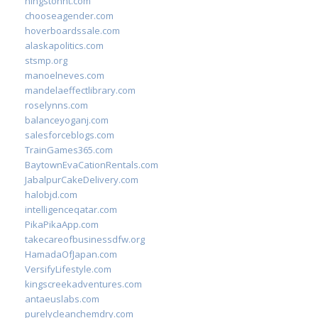
hingstonnt.com
chooseagender.com
hoverboardssale.com
alaskapolitics.com
stsmp.org
manoelneves.com
mandelaeffectlibrary.com
roselynns.com
balanceyoganj.com
salesforceblogs.com
TrainGames365.com
BaytownEvaCationRentals.com
JabalpurCakeDelivery.com
halobjd.com
intelligenceqatar.com
PikaPikaApp.com
takecareofbusinessdfw.org
HamadaOfJapan.com
VersifyLifestyle.com
kingscreekadventures.com
antaeuslabs.com
purelycleanchemdry.com