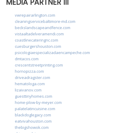
MEDIA PARTNER III
vwrepairarlington.com
cleaningservicebaltimore-md.com
beckslandscapeandfence.com
vistaaltadelveramendi.com
coastlinecateringnc.com
cuesburgershouston.com
psicologiaespecializadaencampeche.com
dmtacos.com
crescentstreetprinting.com
hornopizza.com
driveadragster.com
hematologa.com
lizaivanov.com
guesttinyhomes.com
home-plow-by-meyer.com
palatelatincuisine.com
blackdoglegacy.com
eatvivahouston.com
thebigshowok.com