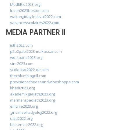
MedItRio2023.org
lcicon2023boston.com
waitangidayfestival2022.com
vacancesscolaires2022.com
MEDIA PARTNER II
isth2022.com
p2b2pabi2023-makassar.com
wocfparis2023.org
sinc2023.com
scdlqatar2022-qa.com
thecolumbiagrill.com
provisionscheeseandwineshoppe.com
khedi2023.org
akademikgeriatri2023.org
marmarapediatri2023.org
emchie2023.org
girisimselradyoloji2022.org
utcd2022.org
biosensor2022.org