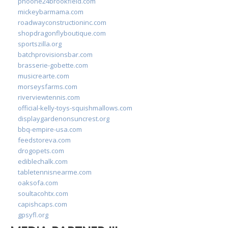
phoone24brookfield.com
mickeybarmama.com
roadwayconstructioninc.com
shopdragonflyboutique.com
sportszilla.org
batchprovisionsbar.com
brasserie-gobette.com
musicrearte.com
morseysfarms.com
riverviewtennis.com
official-kelly-toys-squishmallows.com
displaygardenonsuncrest.org
bbq-empire-usa.com
feedstoreva.com
drogopets.com
ediblechalk.com
tabletennisnearme.com
oaksofa.com
soultacohtx.com
capishcaps.com
gpsyfl.org