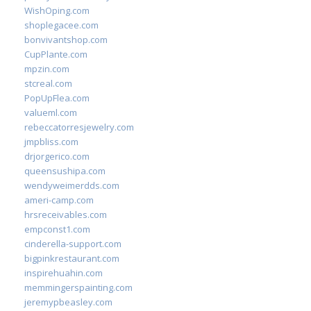
WishOping.com
shoplegacee.com
bonvivantshop.com
CupPlante.com
mpzin.com
stcreal.com
PopUpFlea.com
valueml.com
rebeccatorresjewelry.com
jmpbliss.com
drjorgerico.com
queensushipa.com
wendyweimerdds.com
ameri-camp.com
hrsreceivables.com
empconst1.com
cinderella-support.com
bigpinkrestaurant.com
inspirehuahin.com
memmingerspainting.com
jeremypbeasley.com