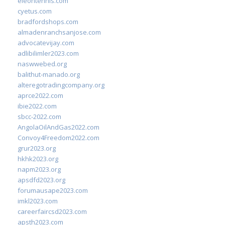
eleontennis.com
cyetus.com
bradfordshops.com
almadenranchsanjose.com
advocatevijay.com
adlibilimler2023.com
naswwebed.org
balithut-manado.org
alteregotradingcompany.org
aprce2022.com
ibie2022.com
sbcc-2022.com
AngolaOilAndGas2022.com
Convoy4Freedom2022.com
grur2023.org
hkhk2023.org
napm2023.org
apsdfd2023.org
forumausape2023.com
imkl2023.com
careerfaircsd2023.com
apsth2023.com