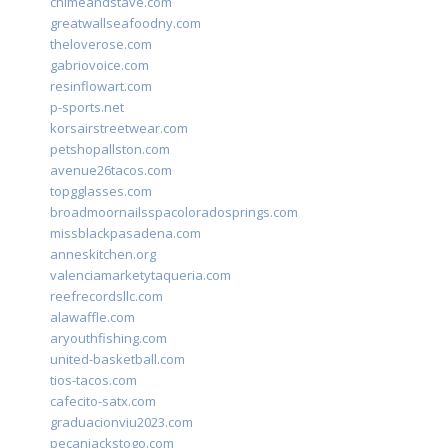
chimeandstave.com
greatwallseafoodny.com
theloverose.com
gabriovoice.com
resinflowart.com
p-sports.net
korsairstreetwear.com
petshopallston.com
avenue26tacos.com
topgglasses.com
broadmoornailsspacoloradosprings.com
missblackpasadena.com
anneskitchen.org
valenciamarketytaqueria.com
reefrecordsllc.com
alawaffle.com
aryouthfishing.com
united-basketball.com
tios-tacos.com
cafecito-satx.com
graduacionviu2023.com
pecanjackstogo.com