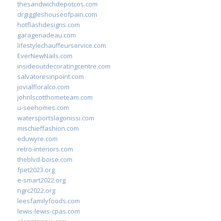
thesandwichdepotcos.com
drgiggleshouseofpain.com
hotflashdesigns.com
garagenadeau.com
lifestylechauffeurservice.com
EverNewNails.com
insideoutdecoratingcentre.com
salvatoresinpoint.com
jovialfloralco.com
johnlscotthometeam.com
u-seehomes.com
watersportslagonissi.com
mischieffashion.com
eduwyre.com
retro-interiors.com
theblvd-boise.com
fpet2023.org
e-smart2022.org
ngrc2022.org
leesfamilyfoods.com
lewis-lewis-cpas.com