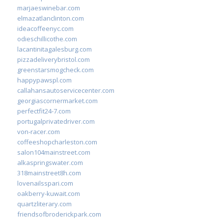
marjaeswinebar.com
elmazatlanclinton.com
ideacoffeenyc.com
odieschillicothe.com
lacantinitagalesburg.com
pizzadeliverybristol.com
greenstarsmogcheck.com
happypawspl.com
callahansautoservicecenter.com
georgiascornermarket.com
perfectfit24-7.com
portugalprivatedriver.com
von-racer.com
coffeeshopcharleston.com
salon104mainstreet.com
alkaspringswater.com
318mainstreet8h.com
lovenailsspari.com
oakberry-kuwait.com
quartzliterary.com
friendsofbroderickpark.com