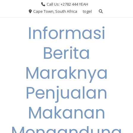
Skip
Call Us: +2782 444 YEAH
to
Cape Town, South Africa
togel
content
Informasi
Berita
Maraknya
Penjualan
Makanan
Mengandung