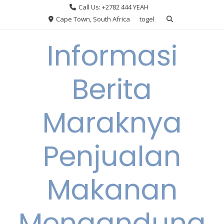
Skip
Call Us: +2782 444 YEAH
to
Cape Town, South Africa
togel
content
Informasi
Berita
Maraknya
Penjualan
Makanan
Mengandung