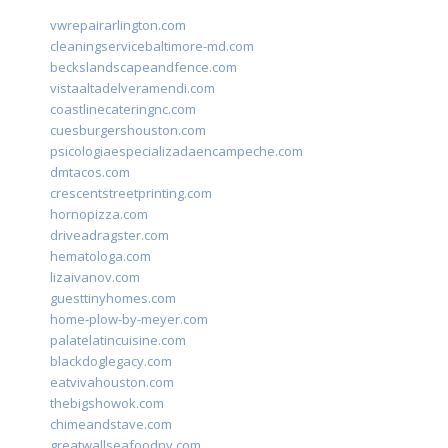
vwrepairarlington.com
cleaningservicebaltimore-md.com
beckslandscapeandfence.com
vistaaltadelveramendi.com
coastlinecateringnc.com
cuesburgershouston.com
psicologiaespecializadaencampeche.com
dmtacos.com
crescentstreetprinting.com
hornopizza.com
driveadragster.com
hematologa.com
lizaivanov.com
guesttinyhomes.com
home-plow-by-meyer.com
palatelatincuisine.com
blackdoglegacy.com
eatvivahouston.com
thebigshowok.com
chimeandstave.com
greatwallseafoodny.com