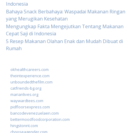
Indonesia
Bahaya Snack Berbahaya: Waspadai Makanan Ringan
yang Merugikan Kesehatan
Mengungkap Fakta Mengejutkan Tentang Makanan
Cepat Saji di Indonesia
5 Resep Makanan Olahan Enak dan Mudah Dibuat di
Rumah
okhealthcareers.com
theintexperience.com
unboundedthefilm.com
catfriends-bg.org
marianlives.org
waywardtees.com
pidfloorsexpress.com
bancodevenezuelaen.com
bettermoodfoodcorporation.com
hingstonnt.com
chooseagender.com