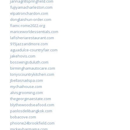
jannagrillspringfield.com
fujiyamacharleston.com
elpatronchardon.com
donglaishun-order.com
fiamc-rome2022.org
mariceworldessentials.com
lafisheriarestaurant.com
915jazzandmore.com
aguadulce-countryfair.com
jakehovis.com
bosswingsduluth.com
birminghamautocare.com
tonyscountrykitchen.com
jbellasnailspa.com
mychaihouse.com
alvisgrooming.com
thegeorginaestate.com
blythewoodseafood.com
paolosdelibangkok.com
bobacove.com
phoone24brookfield.com
mickeybarmama.com