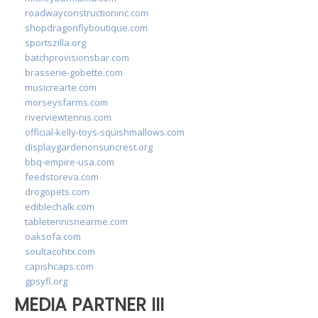
roadwayconstructioninc.com
shopdragonflyboutique.com
sportszilla.org
batchprovisionsbar.com
brasserie-gobette.com
musicrearte.com
morseysfarms.com
riverviewtennis.com
official-kelly-toys-squishmallows.com
displaygardenonsuncrest.org
bbq-empire-usa.com
feedstoreva.com
drogopets.com
ediblechalk.com
tabletennisnearme.com
oaksofa.com
soultacohtx.com
capishcaps.com
gpsyfl.org
MEDIA PARTNER III