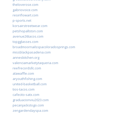
theloverose.com
gabriovoice.com
resinflowart.com
p-sports.net
korsairstreetwear.com
petshopallston.com
avenue26tacos.com
topgglasses.com
broadmoornailsspacoloradosprings.com
missblackpasadena.com
anneskitchen.org
valenciamarketytaqueria.com
reefrecordsllc.com
alawaffle.com
aryouthfishing.com
united-basketball.com
tios-tacos.com
cafecito-satx.com
graduacionviu2023.com
pecanjackstogo.com
zengardendayspa.com