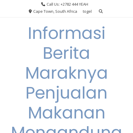
Skip
Call Us: +2782 444 YEAH
to
Cape Town, South Africa
togel
content
Informasi
Berita
Maraknya
Penjualan
Makanan
Mengandung