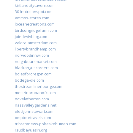
kirtlandcitytavern.com
301nutritionspot.com
ammos-stores.com
loceanecreations.com
birdsongridgefarm.com
joiedevivblog.com
valera-amsterdam.com
libertybrandhemp.com
norwoodinnwi.com
neighboursmarket.com
blackanguscareers.com
bolesfororegon.com
bodega-ole.com
thestreamlinerlounge.com
mestrinorubanofc.com
novelatherton.com
nassvalleygardens.net
electjohnstewart.com
omptourtravels.com
tribratanews-polreskebumen.com
rsudbayuasih.org