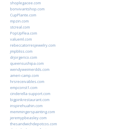
shoplegacee.com
bonvivantshop.com
CupPlante.com
mpzin.com
stcreal.com
PopUpFlea.com
valueml.com
rebeccatorresjewelry.com
jmpbliss.com
drjorgerico.com
queensushipa.com
wendyweimerdds.com
ameri-camp.com
hrsreceivables.com
empconst1.com
cinderella-support.com
bigpinkrestaurant.com
inspirehuahin.com
memmingerspainting.com
jeremypbeasley.com
thesandwichdepotcos.com