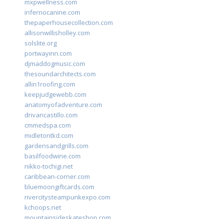
mxpwellness.com
infernocanine.com
thepaperhousecollection.com
allisonwillisholley.com
solslite.org
portwayinn.com
djmaddogmusic.com
thesoundarchitects.com
allin1roofing.com
keepjudgewebb.com
anatomyofadventure.com
drivancastillo.com
cmmedspa.com
midletontkd.com
gardensandgrills.com
basilfoodwine.com
nikko-tochigi.net
caribbean-corner.com
bluemoongiftcards.com
rivercitysteampunkexpo.com
kchoops.net
mountainsideskateshop.com