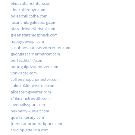
elmazatlanclinton.com
ideacoffeenyc.com
odieschillicothe.com
lacantinitagalesburg.com
pizzadeliverybristol.com
greenstarsmogcheck.com
happypawspl.com
callahansautoservicecenter.com
georgiascornermarket.com
perfectfit24-7.com
portugalprivatedriver.com
von-racer.com
coffeeshopcharleston.com
salon104mainstreet.com
alkaspringswater.com
318mainstreet8h.com
lovenailsspari.com
oakberry-kuwait.com
quartzliterary.com
friendsofbroderickpark.com
studiopiattellina.com