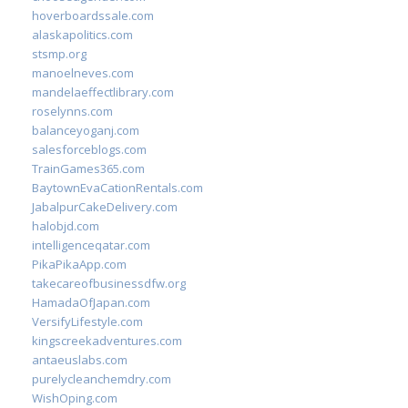
hoverboardssale.com
alaskapolitics.com
stsmp.org
manoelneves.com
mandelaeffectlibrary.com
roselynns.com
balanceyoganj.com
salesforceblogs.com
TrainGames365.com
BaytownEvaCationRentals.com
JabalpurCakeDelivery.com
halobjd.com
intelligenceqatar.com
PikaPikaApp.com
takecareofbusinessdfw.org
HamadaOfJapan.com
VersifyLifestyle.com
kingscreekadventures.com
antaeuslabs.com
purelycleanchemdry.com
WishOping.com