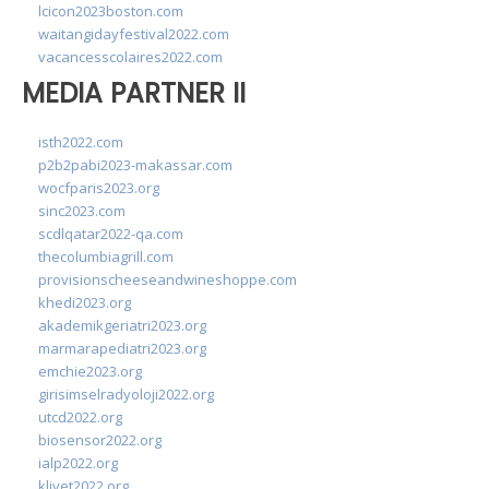
lcicon2023boston.com
waitangidayfestival2022.com
vacancesscolaires2022.com
MEDIA PARTNER II
isth2022.com
p2b2pabi2023-makassar.com
wocfparis2023.org
sinc2023.com
scdlqatar2022-qa.com
thecolumbiagrill.com
provisionscheeseandwineshoppe.com
khedi2023.org
akademikgeriatri2023.org
marmarapediatri2023.org
emchie2023.org
girisimselradyoloji2022.org
utcd2022.org
biosensor2022.org
ialp2022.org
klivet2022.org