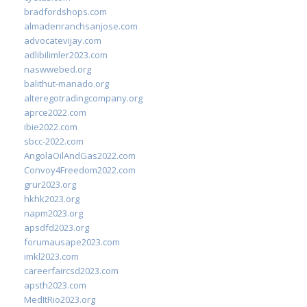
bradfordshops.com
almadenranchsanjose.com
advocatevijay.com
adlibilimler2023.com
naswwebed.org
balithut-manado.org
alteregotradingcompany.org
aprce2022.com
ibie2022.com
sbcc-2022.com
AngolaOilAndGas2022.com
Convoy4Freedom2022.com
grur2023.org
hkhk2023.org
napm2023.org
apsdfd2023.org
forumausape2023.com
imkl2023.com
careerfaircsd2023.com
apsth2023.com
MedItRio2023.org