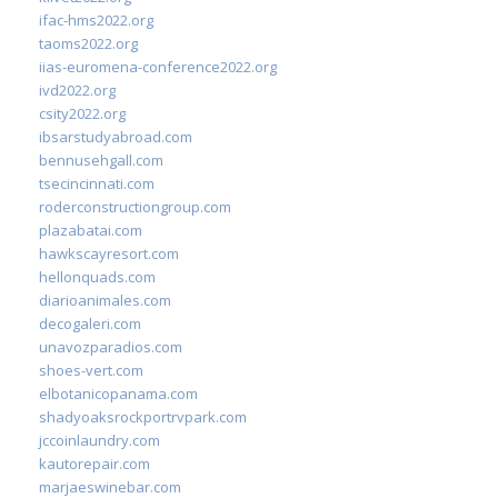
ifac-hms2022.org
taoms2022.org
iias-euromena-conference2022.org
ivd2022.org
csity2022.org
ibsarstudyabroad.com
bennusehgall.com
tsecincinnati.com
roderconstructiongroup.com
plazabatai.com
hawkscayresort.com
hellonquads.com
diarioanimales.com
decogaleri.com
unavozparadios.com
shoes-vert.com
elbotanicopanama.com
shadyoaksrockportrvpark.com
jccoinlaundry.com
kautorepair.com
marjaeswinebar.com