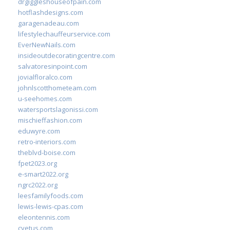
drgiggleshouseofpain.com
hotflashdesigns.com
garagenadeau.com
lifestylechauffeurservice.com
EverNewNails.com
insideoutdecoratingcentre.com
salvatoresinpoint.com
jovialfloralco.com
johnlscotthometeam.com
u-seehomes.com
watersportslagonissi.com
mischieffashion.com
eduwyre.com
retro-interiors.com
theblvd-boise.com
fpet2023.org
e-smart2022.org
ngrc2022.org
leesfamilyfoods.com
lewis-lewis-cpas.com
eleontennis.com
cyetus.com