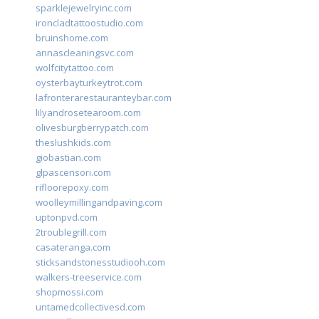
sparklejewelryinc.com
ironcladtattoostudio.com
bruinshome.com
annascleaningsvc.com
wolfcitytattoo.com
oysterbayturkeytrot.com
lafronterarestauranteybar.com
lilyandrosetearoom.com
olivesburgberrypatch.com
theslushkids.com
giobastian.com
glpascensori.com
rifloorepoxy.com
woolleymillingandpaving.com
uptonpvd.com
2troublegrill.com
casateranga.com
sticksandstonesstudiooh.com
walkers-treeservice.com
shopmossi.com
untamedcollectivesd.com