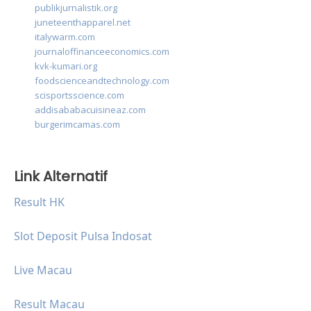
publikjurnalistik.org
juneteenthapparel.net
italywarm.com
journaloffinanceeconomics.com
kvk-kumari.org
foodscienceandtechnology.com
scisportsscience.com
addisababacuisineaz.com
burgerimcamas.com
Link Alternatif
Result HK
Slot Deposit Pulsa Indosat
Live Macau
Result Macau