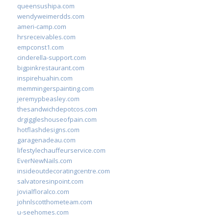
queensushipa.com
wendyweimerdds.com
ameri-camp.com
hrsreceivables.com
empconst1.com
cinderella-support.com
bigpinkrestaurant.com
inspirehuahin.com
memmingerspainting.com
jeremypbeasley.com
thesandwichdepotcos.com
drgiggleshouseofpain.com
hotflashdesigns.com
garagenadeau.com
lifestylechauffeurservice.com
EverNewNails.com
insideoutdecoratingcentre.com
salvatoresinpoint.com
jovialfloralco.com
johnlscotthometeam.com
u-seehomes.com