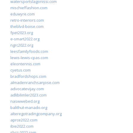
watersportslagonissi.com
mischieffashion.com
eduwyre.com
retro-interiors.com
theblvd-boise.com
fpet2023.org
e-smart2022.org
ngrc2022.org
leesfamilyfoods.com
lewis-lewis-cpas.com
eleontennis.com
cyetus.com
bradfordshops.com
almadenranchsanjose.com
advocatevijay.com
adlibilimler2023.com
naswwebed.org
balithut-manado.org
alteregotradingcompany.org
aprce2022.com
ibie2022.com
sbcc-2022.com