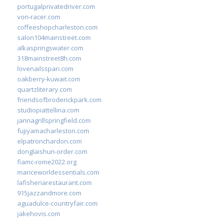
portugalprivatedriver.com
von-racer.com
coffeeshopcharleston.com
salon104mainstreet.com
alkaspringswater.com
318mainstreet8h.com
lovenailsspari.com
oakberry-kuwait.com
quartzliterary.com
friendsofbroderickpark.com
studiopiattellina.com
jannagrillspringfield.com
fujiyamacharleston.com
elpatronchardon.com
donglaishun-order.com
fiamc-rome2022.org
mariceworldessentials.com
lafisheriarestaurant.com
915jazzandmore.com
aguadulce-countryfair.com
jakehovis.com