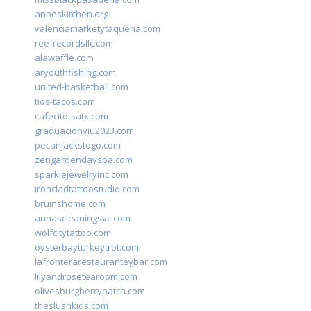
anneskitchen.org
valenciamarketytaqueria.com
reefrecordsllc.com
alawaffle.com
aryouthfishing.com
united-basketball.com
tios-tacos.com
cafecito-satx.com
graduacionviu2023.com
pecanjackstogo.com
zengardendayspa.com
sparklejewelryinc.com
ironcladtattoostudio.com
bruinshome.com
annascleaningsvc.com
wolfcitytattoo.com
oysterbayturkeytrot.com
lafronterarestauranteybar.com
lilyandrosetearoom.com
olivesburgberrypatch.com
theslushkids.com