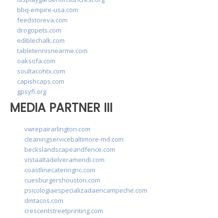
bbq-empire-usa.com
feedstoreva.com
drogopets.com
ediblechalk.com
tabletennisnearme.com
oaksofa.com
soultacohtx.com
capishcaps.com
gpsyfl.org
MEDIA PARTNER III
vwrepairarlington.com
cleaningservicebaltimore-md.com
beckslandscapeandfence.com
vistaaltadelveramendi.com
coastlinecateringnc.com
cuesburgershouston.com
psicologiaespecializadaencampeche.com
dmtacos.com
crescentstreetprinting.com