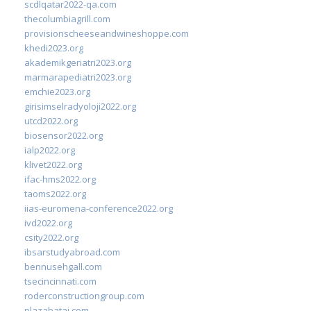
scdlqatar2022-qa.com
thecolumbiagrill.com
provisionscheeseandwineshoppe.com
khedi2023.org
akademikgeriatri2023.org
marmarapediatri2023.org
emchie2023.org
girisimselradyoloji2022.org
utcd2022.org
biosensor2022.org
ialp2022.org
klivet2022.org
ifac-hms2022.org
taoms2022.org
iias-euromena-conference2022.org
ivd2022.org
csity2022.org
ibsarstudyabroad.com
bennusehgall.com
tsecincinnati.com
roderconstructiongroup.com
plazabatai.com