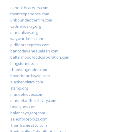
okhealthcareers.com
theintexperience.com
unboundedthefilm.com
catfriends-bg.org
marianlives.org
waywardtees.com
pidfloorsexpress.com
bancodevenezuelaen.com
bettermoodfoodcorporation.com
hingstonnt.com
chooseagender.com
hoverboardssale.com
alaskapolitics.com
stsmp.org
manoelneves.com
mandelaeffectlibrary.com
roselynns.com
balanceyoganj.com
salesforceblogs.com
TrainGames365.com
BaytownEvaCationRentals.com