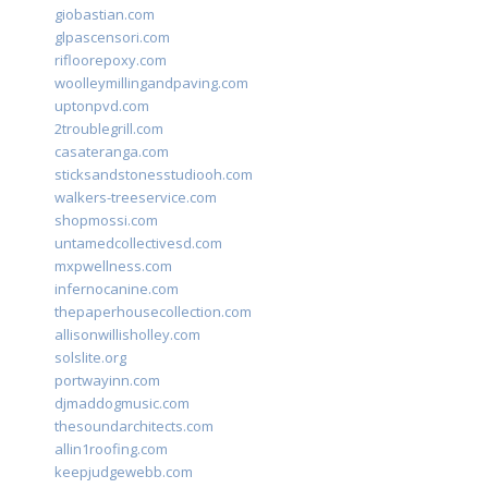
giobastian.com
glpascensori.com
rifloorepoxy.com
woolleymillingandpaving.com
uptonpvd.com
2troublegrill.com
casateranga.com
sticksandstonesstudiooh.com
walkers-treeservice.com
shopmossi.com
untamedcollectivesd.com
mxpwellness.com
infernocanine.com
thepaperhousecollection.com
allisonwillisholley.com
solslite.org
portwayinn.com
djmaddogmusic.com
thesoundarchitects.com
allin1roofing.com
keepjudgewebb.com