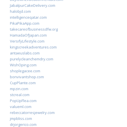
JabalpurCakeDelivery.com
halobjd.com
intelligenceqatar.com
PikaPikaApp.com
takecareofbusinessdfw.org
HamadaOfJapan.com
VersifyLifestyle.com
kingscreekadventures.com
antaeuslabs.com
purelycleanchemdry.com
WishOping.com
shoplegacee.com
bonvivantshop.com
CupPlante.com
mpzin.com
stcreal.com
PopUpFlea.com
valueml.com
rebeccatorresjewelry.com
jmpbliss.com
drjorgerico.com