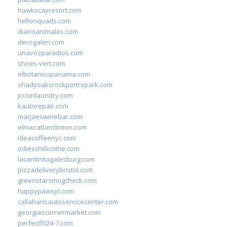
hawkscayresort.com
hellonquads.com
diarioanimales.com
decogaleri.com
unavozparadios.com
shoes-vert.com
elbotanicopanama.com
shadyoaksrockportrvpark.com
jccoinlaundry.com
kautorepair.com
marjaeswinebar.com
elmazatlanclinton.com
ideacoffeenyc.com
odieschillicothe.com
lacantinitagalesburg.com
pizzadeliverybristol.com
greenstarsmogcheck.com
happypawspl.com
callahansautoservicecenter.com
georgiascornermarket.com
perfectfit24-7.com