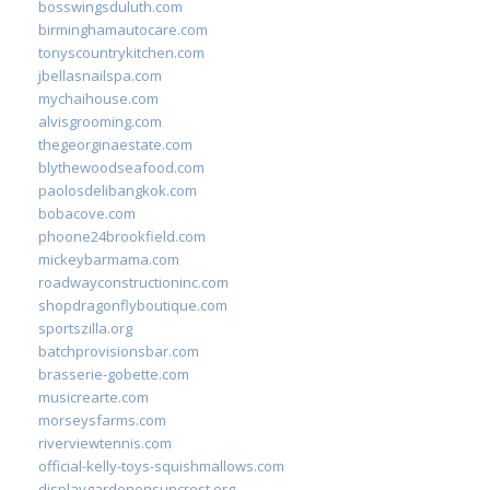
bosswingsduluth.com
birminghamautocare.com
tonyscountrykitchen.com
jbellasnailspa.com
mychaihouse.com
alvisgrooming.com
thegeorginaestate.com
blythewoodseafood.com
paolosdelibangkok.com
bobacove.com
phoone24brookfield.com
mickeybarmama.com
roadwayconstructioninc.com
shopdragonflyboutique.com
sportszilla.org
batchprovisionsbar.com
brasserie-gobette.com
musicrearte.com
morseysfarms.com
riverviewtennis.com
official-kelly-toys-squishmallows.com
displaygardenonsuncrest.org