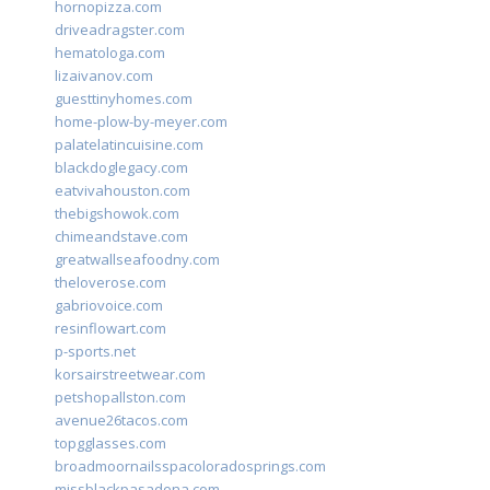
hornopizza.com
driveadragster.com
hematologa.com
lizaivanov.com
guesttinyhomes.com
home-plow-by-meyer.com
palatelatincuisine.com
blackdoglegacy.com
eatvivahouston.com
thebigshowok.com
chimeandstave.com
greatwallseafoodny.com
theloverose.com
gabriovoice.com
resinflowart.com
p-sports.net
korsairstreetwear.com
petshopallston.com
avenue26tacos.com
topgglasses.com
broadmoornailsspacoloradosprings.com
missblackpasadena.com