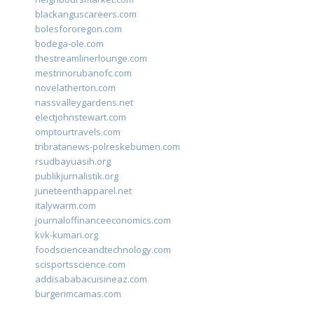
blackanguscareers.com
bolesfororegon.com
bodega-ole.com
thestreamlinerlounge.com
mestrinorubanofc.com
novelatherton.com
nassvalleygardens.net
electjohnstewart.com
omptourtravels.com
tribratanews-polreskebumen.com
rsudbayuasih.org
publikjurnalistik.org
juneteenthapparel.net
italywarm.com
journaloffinanceeconomics.com
kvk-kumari.org
foodscienceandtechnology.com
scisportsscience.com
addisababacuisineaz.com
burgerimcamas.com