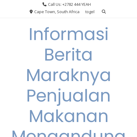
Skip
Call Us: +2782 444 YEAH
to
Cape Town, South Africa
togel
content
Informasi
Berita
Maraknya
Penjualan
Makanan
Mengandung