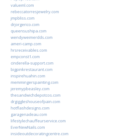
valueml.com
rebeccatorresjewelry.com
jmpbliss.com
drjorgerico.com
queensushipa.com
wendyweimerdds.com
ameri-camp.com
hrsreceivables.com
empconst1.com
cinderella-support.com
bigpinkrestaurant.com
inspirehuahin.com
memmingerspainting.com
jeremypbeasley.com
thesandwichdepotcos.com
drgiggleshouseofpain.com
hotflashdesigns.com
garagenadeau.com
lifestylechauffeurservice.com
EverNewNails.com
insideoutdecoratingcentre.com