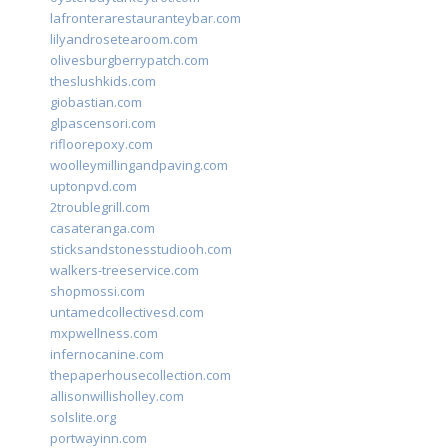
lafronterarestauranteybar.com
lilyandrosetearoom.com
olivesburgberrypatch.com
theslushkids.com
giobastian.com
glpascensori.com
rifloorepoxy.com
woolleymillingandpaving.com
uptonpvd.com
2troublegrill.com
casateranga.com
sticksandstonesstudiooh.com
walkers-treeservice.com
shopmossi.com
untamedcollectivesd.com
mxpwellness.com
infernocanine.com
thepaperhousecollection.com
allisonwillisholley.com
solslite.org
portwayinn.com