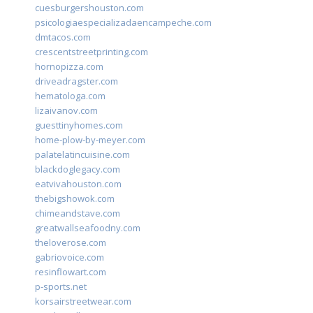
cuesburgershouston.com
psicologiaespecializadaencampeche.com
dmtacos.com
crescentstreetprinting.com
hornopizza.com
driveadragster.com
hematologa.com
lizaivanov.com
guesttinyhomes.com
home-plow-by-meyer.com
palatelatincuisine.com
blackdoglegacy.com
eatvivahouston.com
thebigshowok.com
chimeandstave.com
greatwallseafoodny.com
theloverose.com
gabriovoice.com
resinflowart.com
p-sports.net
korsairstreetwear.com