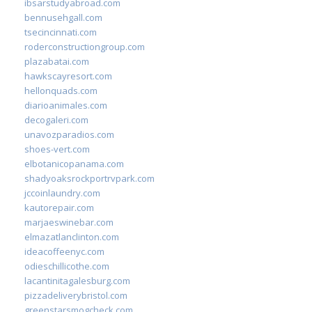
ibsarstudyabroad.com
bennusehgall.com
tsecincinnati.com
roderconstructiongroup.com
plazabatai.com
hawkscayresort.com
hellonquads.com
diarioanimales.com
decogaleri.com
unavozparadios.com
shoes-vert.com
elbotanicopanama.com
shadyoaksrockportrvpark.com
jccoinlaundry.com
kautorepair.com
marjaeswinebar.com
elmazatlanclinton.com
ideacoffeenyc.com
odieschillicothe.com
lacantinitagalesburg.com
pizzadeliverybristol.com
greenstarsmogcheck.com