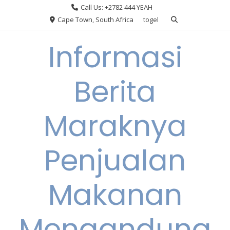
Skip
Call Us: +2782 444 YEAH
to
Cape Town, South Africa
togel
content
Informasi
Berita
Maraknya
Penjualan
Makanan
Mengandung