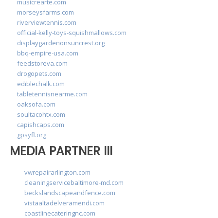
musicrearte.com
morseysfarms.com
riverviewtennis.com
official-kelly-toys-squishmallows.com
displaygardenonsuncrest.org
bbq-empire-usa.com
feedstoreva.com
drogopets.com
ediblechalk.com
tabletennisnearme.com
oaksofa.com
soultacohtx.com
capishcaps.com
gpsyfl.org
MEDIA PARTNER III
vwrepairarlington.com
cleaningservicebaltimore-md.com
beckslandscapeandfence.com
vistaaltadelveramendi.com
coastlinecateringnc.com