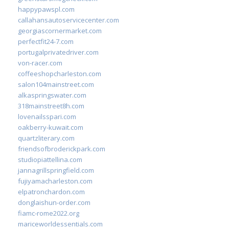
happypawspl.com
callahansautoservicecenter.com
georgiascornermarket.com
perfectfit24-7.com
portugalprivatedriver.com
von-racer.com
coffeeshopcharleston.com
salon104mainstreet.com
alkaspringswater.com
318mainstreet8h.com
lovenailsspari.com
oakberry-kuwait.com
quartzliterary.com
friendsofbroderickpark.com
studiopiattellina.com
jannagrillspringfield.com
fujiyamacharleston.com
elpatronchardon.com
donglaishun-order.com
fiamc-rome2022.org
mariceworldessentials.com