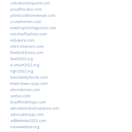
salvatoresinpoint.com
jovialfloralco.com
johnlscotthometeam.com
u-seehomes.com
watersportslagonissi.com
mischieffashion.com
eduwyre.com
retro-interiors.com
theblvd-boise.com
fpet2023.org
e-smart2022.org
ngrc2022.org
leesfamilyfoods.com
lewis-lewis-cpas.com
eleontennis.com
cyetus.com
bradfordshops.com
almadenranchsanjose.com
advocatevijay.com
adlibilimler2023.com
naswwebed.org