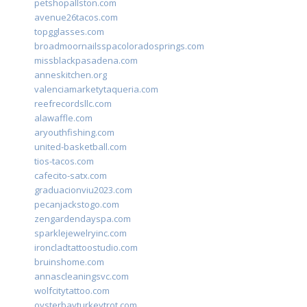
petshopallston.com
avenue26tacos.com
topgglasses.com
broadmoornailsspacoloradosprings.com
missblackpasadena.com
anneskitchen.org
valenciamarketytaqueria.com
reefrecordsllc.com
alawaffle.com
aryouthfishing.com
united-basketball.com
tios-tacos.com
cafecito-satx.com
graduacionviu2023.com
pecanjackstogo.com
zengardendayspa.com
sparklejewelryinc.com
ironcladtattoostudio.com
bruinshome.com
annascleaningsvc.com
wolfcitytattoo.com
oysterbayturkeytrot.com