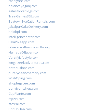
roselynns.com
balanceyoganj.com
salesforceblogs.com
TrainGames365.com
BaytownEvaCationRentals.com
JabalpurCakeDelivery.com
halobjd.com
intelligenceqatar.com
PikaPikaApp.com
takecareofbusinessdfw.org
HamadaOfJapan.com
VersifyLifestyle.com
kingscreekadventures.com
antaeuslabs.com
purelycleanchemdry.com
WishOping.com
shoplegacee.com
bonvivantshop.com
CupPlante.com
mpzin.com
stcreal.com
PopUpFlea.com