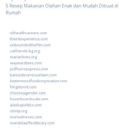
5 Resep Makanan Olahan Enak dan Mudah Dibuat di
Rumah
okhealthcareers.com
theintexperience.com
unboundedthefilm.com
catfriends-bg.org
marianlives.org
waywardtees.com
pidfloorsexpress.com
bancodevenezuelaen.com
bettermoodfoodcorporation.com
hingstonnt.com
chooseagender.com
hoverboardssale.com
alaskapolitics.com
stsmp.org
manoelneves.com
mandelaeffectlibrary.com