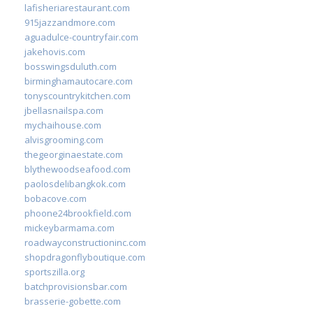
lafisheriarestaurant.com
915jazzandmore.com
aguadulce-countryfair.com
jakehovis.com
bosswingsduluth.com
birminghamautocare.com
tonyscountrykitchen.com
jbellasnailspa.com
mychaihouse.com
alvisgrooming.com
thegeorginaestate.com
blythewoodseafood.com
paolosdelibangkok.com
bobacove.com
phoone24brookfield.com
mickeybarmama.com
roadwayconstructioninc.com
shopdragonflyboutique.com
sportszilla.org
batchprovisionsbar.com
brasserie-gobette.com