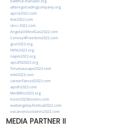
balithut-manado.org
alteregotradingcompany.org
aprce2022.com
ibie2022.com
sbcc-2022.com
AngolaOilAndGas2022.com
Convoy4Freedom2022.com
grur2023.org
hkhk2023.org
napm2023.org
apsdfd2023.org
forumausape2023.com
imkl2023.com
careerfaircsd2023.com
apsth2023.com
MedItRio2023.org
lcicon2023boston.com
waitangidayfestival2022.com
vacancesscolaires2022.com
MEDIA PARTNER II