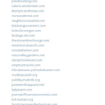
joiedevivblog.com
valera-amsterdam.com
libertybrandhemp.com
norwoodinnwi.com
neighboursmarket.com
blackanguscareers.com
bolesfororegon.com
bodega-ole.com
thestreamlinerlounge.com
mestrinorubanofc.com
novelatherton.com
nassvalleygardens.net
electjohnstewart.com
omptourtravels.com
tribratanews-polreskebumen.com
rsudbayuasih.org
publikjurnalistik.org
juneteenthapparel.net
italywarm.com
journaloffinanceeconomics.com
kvk-kumari.org
foodscienceandtechnology.com