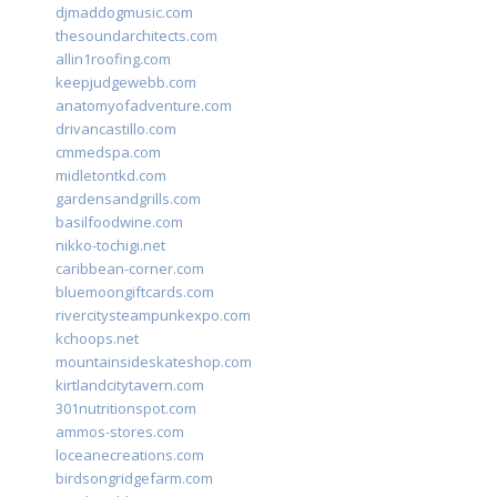
djmaddogmusic.com
thesoundarchitects.com
allin1roofing.com
keepjudgewebb.com
anatomyofadventure.com
drivancastillo.com
cmmedspa.com
midletontkd.com
gardensandgrills.com
basilfoodwine.com
nikko-tochigi.net
caribbean-corner.com
bluemoongiftcards.com
rivercitysteampunkexpo.com
kchoops.net
mountainsideskateshop.com
kirtlandcitytavern.com
301nutritionspot.com
ammos-stores.com
loceanecreations.com
birdsongridgefarm.com