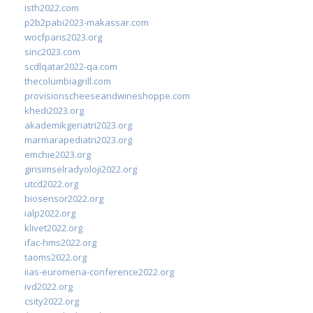
isth2022.com
p2b2pabi2023-makassar.com
wocfparis2023.org
sinc2023.com
scdlqatar2022-qa.com
thecolumbiagrill.com
provisionscheeseandwineshoppe.com
khedi2023.org
akademikgeriatri2023.org
marmarapediatri2023.org
emchie2023.org
girisimselradyoloji2022.org
utcd2022.org
biosensor2022.org
ialp2022.org
klivet2022.org
ifac-hms2022.org
taoms2022.org
iias-euromena-conference2022.org
ivd2022.org
csity2022.org