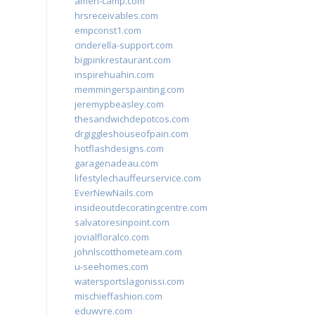
ameri-camp.com
hrsreceivables.com
empconst1.com
cinderella-support.com
bigpinkrestaurant.com
inspirehuahin.com
memmingerspainting.com
jeremypbeasley.com
thesandwichdepotcos.com
drgiggleshouseofpain.com
hotflashdesigns.com
garagenadeau.com
lifestylechauffeurservice.com
EverNewNails.com
insideoutdecoratingcentre.com
salvatoresinpoint.com
jovialfloralco.com
johnlscotthometeam.com
u-seehomes.com
watersportslagonissi.com
mischieffashion.com
eduwyre.com