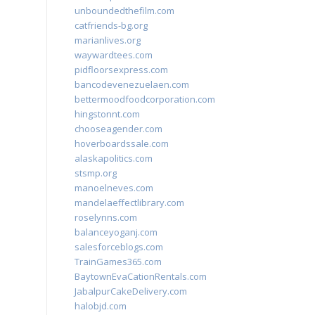
unboundedthefilm.com
catfriends-bg.org
marianlives.org
waywardtees.com
pidfloorsexpress.com
bancodevenezuelaen.com
bettermoodfoodcorporation.com
hingstonnt.com
chooseagender.com
hoverboardssale.com
alaskapolitics.com
stsmp.org
manoelneves.com
mandelaeffectlibrary.com
roselynns.com
balanceyoganj.com
salesforceblogs.com
TrainGames365.com
BaytownEvaCationRentals.com
JabalpurCakeDelivery.com
halobjd.com