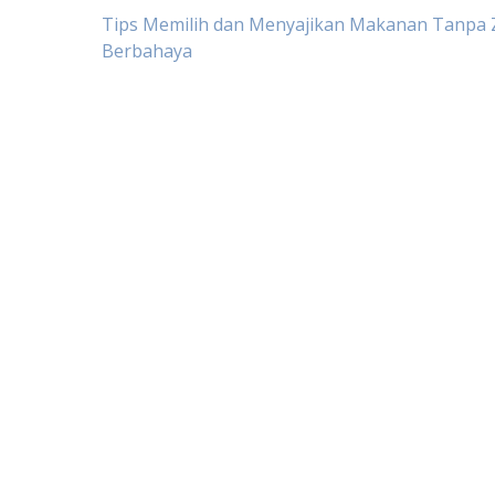
Post
Tips Memilih dan Menyajikan Makanan Tanpa Z
Berbahaya
navigation