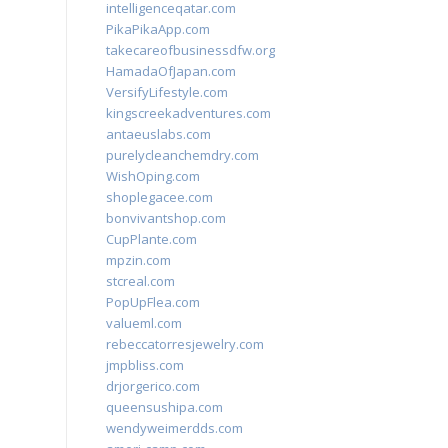
intelligenceqatar.com
PikaPikaApp.com
takecareofbusinessdfw.org
HamadaOfJapan.com
VersifyLifestyle.com
kingscreekadventures.com
antaeuslabs.com
purelycleanchemdry.com
WishOping.com
shoplegacee.com
bonvivantshop.com
CupPlante.com
mpzin.com
stcreal.com
PopUpFlea.com
valueml.com
rebeccatorresjewelry.com
jmpbliss.com
drjorgerico.com
queensushipa.com
wendyweimerdds.com