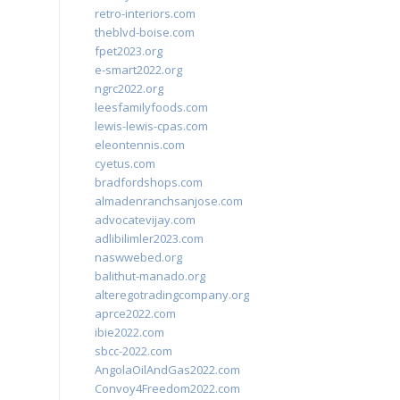
retro-interiors.com
theblvd-boise.com
fpet2023.org
e-smart2022.org
ngrc2022.org
leesfamilyfoods.com
lewis-lewis-cpas.com
eleontennis.com
cyetus.com
bradfordshops.com
almadenranchsanjose.com
advocatevijay.com
adlibilimler2023.com
naswwebed.org
balithut-manado.org
alteregotradingcompany.org
aprce2022.com
ibie2022.com
sbcc-2022.com
AngolaOilAndGas2022.com
Convoy4Freedom2022.com