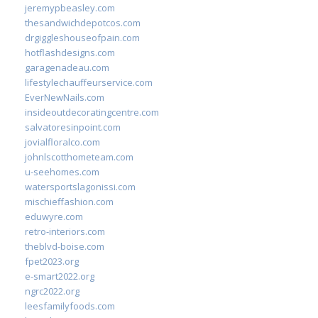
jeremypbeasley.com
thesandwichdepotcos.com
drgiggleshouseofpain.com
hotflashdesigns.com
garagenadeau.com
lifestylechauffeurservice.com
EverNewNails.com
insideoutdecoratingcentre.com
salvatoresinpoint.com
jovialfloralco.com
johnlscotthometeam.com
u-seehomes.com
watersportslagonissi.com
mischieffashion.com
eduwyre.com
retro-interiors.com
theblvd-boise.com
fpet2023.org
e-smart2022.org
ngrc2022.org
leesfamilyfoods.com