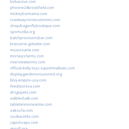
bobacove.com
phoone24brookfield.com
mickeybarmama.com
roadwayconstructioninc.com
shopdragonflyboutique.com
sportszilla.org
batchprovisionsbar.com
brasserie-gobette.com
musicrearte.com
morseysfarms.com
riverviewtennis.com
official-kelly-toys-squishmallows.com
displaygardenonsuncrest.org
bbq-empire-usa.com
feedstoreva.com
drogopets.com
ediblechalk.com
tabletennisnearme.com
oaksofa.com
soultacohtx.com
capishcaps.com
gpsyfl.org