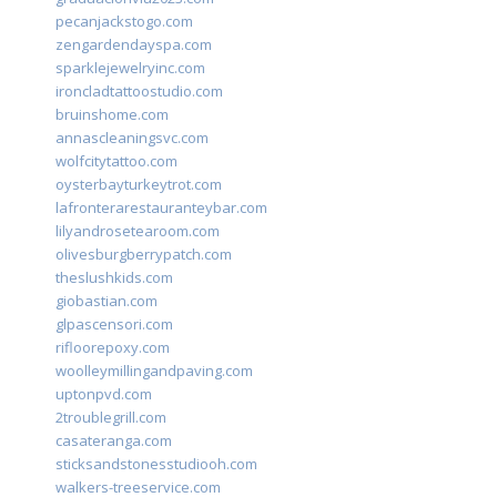
pecanjackstogo.com
zengardendayspa.com
sparklejewelryinc.com
ironcladtattoostudio.com
bruinshome.com
annascleaningsvc.com
wolfcitytattoo.com
oysterbayturkeytrot.com
lafronterarestauranteybar.com
lilyandrosetearoom.com
olivesburgberrypatch.com
theslushkids.com
giobastian.com
glpascensori.com
rifloorepoxy.com
woolleymillingandpaving.com
uptonpvd.com
2troublegrill.com
casateranga.com
sticksandstonesstudiooh.com
walkers-treeservice.com