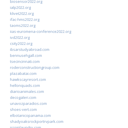
biosensor2022.org
ialp2022.org
klivet2022.org
ifac-hms2022.org
taoms2022.org
iias-euromena-conference2022.org
ivd2022.org
csity2022.org
ibsarstudyabroad.com
bennusehgall.com
tsecincinnati.com
roderconstructiongroup.com
plazabatai.com
hawkscayresort.com
hellonquads.com
diarioanimales.com
decogaleri.com
unavozparadios.com
shoes-vert.com
elbotanicopanama.com
shadyoaksrockportrvpark.com
jccoinlaundry.com