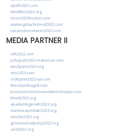
apsth2023.com
MedItRio2023.org
lcicon2023boston.com
waitangidayfestival2022.com
vacancesscolaires2022.com
MEDIA PARTNER II
isth2022.com
p2b2pabi2023-makassar.com
wocfparis2023.org
sinc2023.com
scdlqatar2022-qa.com
thecolumbiagrill.com
provisionscheeseandwineshoppe.com
khedi2023.org
akademikgeriatri2023.org
marmarapediatri2023.org
emchie2023.org
girisimselradyoloji2022.org
utcd2022.org