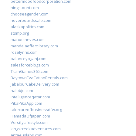
bettermoodfoodcorporation.com
hingstonnt.com
chooseagender.com
hoverboardssale.com
alaskapolitics.com
stsmp.org
manoelneves.com
mandelaeffectlibrary.com
roselynns.com
balanceyoganj.com
salesforceblogs.com
TrainGames365.com
BaytownEvaCationRentals.com
JabalpurCakeDelivery.com
halobjd.com
intelligenceqatar.com
PikaPikaApp.com
takecareofbusinessdfw.org
HamadaOfJapan.com
VersifyLifestyle.com
kingscreekadventures.com
antaeuslabs.com