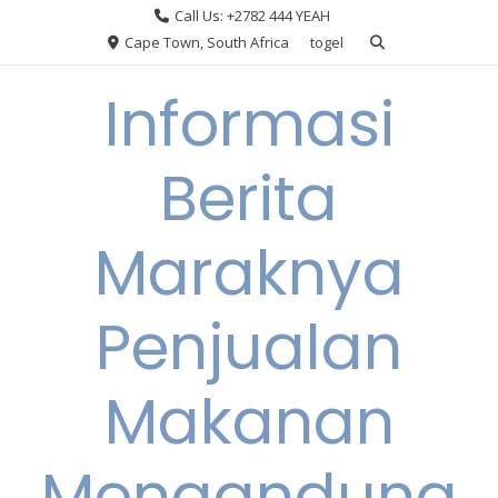
Skip
Call Us: +2782 444 YEAH
to
Cape Town, South Africa
togel
content
Informasi
Berita
Maraknya
Penjualan
Makanan
Mengandung