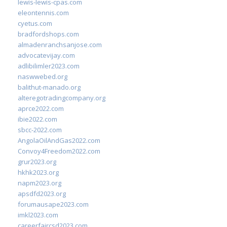
lewis-lewis-cpas.com
eleontennis.com
cyetus.com
bradfordshops.com
almadenranchsanjose.com
advocatevijay.com
adlibilimler2023.com
naswwebed.org
balithut-manado.org
alteregotradingcompany.org
aprce2022.com
ibie2022.com
sbcc-2022.com
AngolaOilAndGas2022.com
Convoy4Freedom2022.com
grur2023.org
hkhk2023.org
napm2023.org
apsdfd2023.org
forumausape2023.com
imkl2023.com
careerfaircsd2023.com