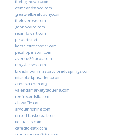
thebigshowok.com
chimeandstave.com
greatwallseafoodny.com
theloverose.com
gabriovoice.com
resinflowart.com
p-sports.net
korsairstreetwear.com
petshopallston.com
avenue26tacos.com
topgglasses.com
broadmoornailsspacoloradosprings.com
missblackpasadena.com
anneskitchen.org
valenciamarketytaqueria.com
reefrecordsllc.com
alawaffle.com
aryouthfishing.com
united-basketball.com
tios-tacos.com
cafecito-satx.com
graduacionviu2023.com