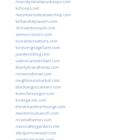
rivercitysteampunkexpo.com
kchoops.net
mountainsideskateshop.com
kirtlandcitytavern.com
301nutritionspot.com
ammos-stores.com
loceanecreations.com
birdsongridgefarm.com
joiedevivblog.com
valera-amsterdam.com
libertybrandhemp.com
norwoodinnwi.com
neighboursmarket.com
blackanguscareers.com
bolesfororegon.com
bodega-ole.com
thestreamlinerlounge.com
mestrinorubanofc.com
novelatherton.com
nassvalleygardens.net
electjohnstewart.com
omptourtravels.com