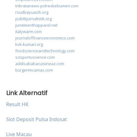
tribratanews-polreskebumen.com
rsudbayuasih.org
publikjurnalistik.org
juneteenthapparel.net
italywarm.com
journaloffinanceeconomics.com
kvk-kumari.org
foodscienceandtechnology.com
scisportsscience.com
addisababacuisineaz.com
burgerimcamas.com
Link Alternatif
Result HK
Slot Deposit Pulsa Indosat
Live Macau