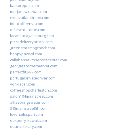
kautorepair.com
marjaeswinebar.com
elmazatlanclinton.com
ideacoffeenyc.com
odieschillicothe.com
lacantinitagalesburg.com
pizzadeliverybristol.com
greenstarsmogcheck.com
happypawspl.com
callahansautoservicecenter.com
georgiascornermarket.com
perfectfit24-7.com
portugalprivatedriver.com
von-racer.com
coffeeshopcharleston.com
salon104mainstreet.com
alkaspringswater.com
318mainstreet8h.com
lovenailsspari.com
oakberry-kuwait.com
quartzliterary.com