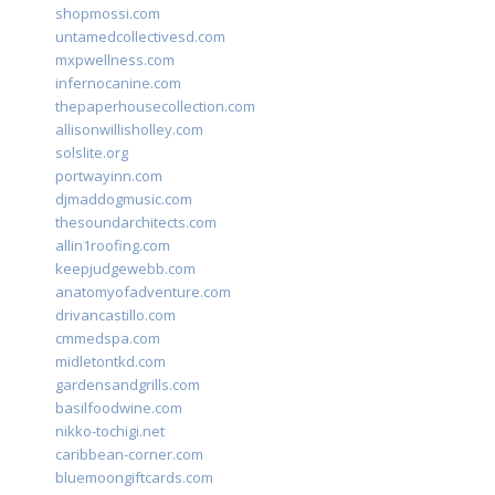
shopmossi.com
untamedcollectivesd.com
mxpwellness.com
infernocanine.com
thepaperhousecollection.com
allisonwillisholley.com
solslite.org
portwayinn.com
djmaddogmusic.com
thesoundarchitects.com
allin1roofing.com
keepjudgewebb.com
anatomyofadventure.com
drivancastillo.com
cmmedspa.com
midletontkd.com
gardensandgrills.com
basilfoodwine.com
nikko-tochigi.net
caribbean-corner.com
bluemoongiftcards.com