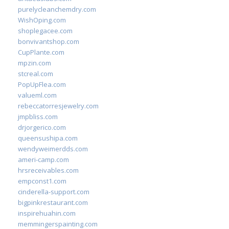
purelycleanchemdry.com
WishOping.com
shoplegacee.com
bonvivantshop.com
CupPlante.com
mpzin.com
stcreal.com
PopUpFlea.com
valueml.com
rebeccatorresjewelry.com
jmpbliss.com
drjorgerico.com
queensushipa.com
wendyweimerdds.com
ameri-camp.com
hrsreceivables.com
empconst1.com
cinderella-support.com
bigpinkrestaurant.com
inspirehuahin.com
memmingerspainting.com