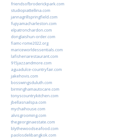
friendsofbroderickpark.com
studiopiattellina.com
jannagrillspringfield.com
fujiyamacharleston.com
elpatronchardon.com
donglaishun-order.com
fiamc-rome2022.org
mariceworldessentials.com
lafisheriarestaurant.com
915jazzandmore.com
aguadulce-countryfair.com
jakehovis.com
bosswingsduluth.com
birminghamautocare.com
tonyscountrykitchen.com
jbellasnailspa.com
mychaihouse.com
alvisgrooming.com
thegeorginaestate.com
blythewoodseafood.com
paolosdelibangkok.com