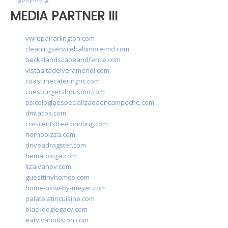
MEDIA PARTNER III
vwrepairarlington.com
cleaningservicebaltimore-md.com
beckslandscapeandfence.com
vistaaltadelveramendi.com
coastlinecateringnc.com
cuesburgershouston.com
psicologiaespecializadaencampeche.com
dmtacos.com
crescentstreetprinting.com
hornopizza.com
driveadragster.com
hematologa.com
lizaivanov.com
guesttinyhomes.com
home-plow-by-meyer.com
palatelatincuisine.com
blackdoglegacy.com
eatvivahouston.com