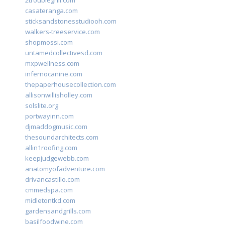
2troublegrill.com
casateranga.com
sticksandstonesstudiooh.com
walkers-treeservice.com
shopmossi.com
untamedcollectivesd.com
mxpwellness.com
infernocanine.com
thepaperhousecollection.com
allisonwillisholley.com
solslite.org
portwayinn.com
djmaddogmusic.com
thesoundarchitects.com
allin1roofing.com
keepjudgewebb.com
anatomyofadventure.com
drivancastillo.com
cmmedspa.com
midletontkd.com
gardensandgrills.com
basilfoodwine.com