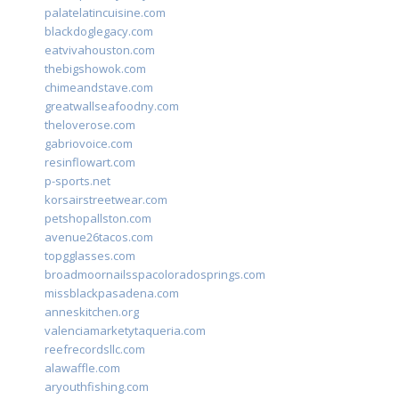
palatelatincuisine.com
blackdoglegacy.com
eatvivahouston.com
thebigshowok.com
chimeandstave.com
greatwallseafoodny.com
theloverose.com
gabriovoice.com
resinflowart.com
p-sports.net
korsairstreetwear.com
petshopallston.com
avenue26tacos.com
topgglasses.com
broadmoornailsspacoloradosprings.com
missblackpasadena.com
anneskitchen.org
valenciamarketytaqueria.com
reefrecordsllc.com
alawaffle.com
aryouthfishing.com