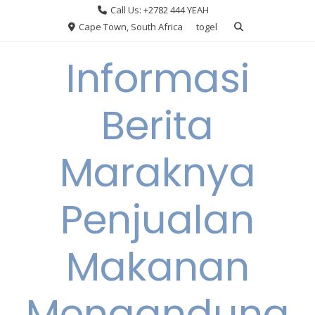
Skip
Call Us: +2782 444 YEAH
to
Cape Town, South Africa
togel
content
Informasi
Berita
Maraknya
Penjualan
Makanan
Mengandung