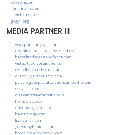
oaksofa.com
soultacohtx.com
capishcaps.com
gpsyfl.org
MEDIA PARTNER III
vwrepairarlington.com
cleaningservicebaltimore-md.com
beckslandscapeandfence.com
vistaaltadelveramendi.com
coastlinecateringnc.com
cuesburgershouston.com
psicologiaespecializadaencampeche.com
dmtacos.com
crescentstreetprinting.com
hornopizza.com
driveadragster.com
hematologa.com
lizaivanov.com
guesttinyhomes.com
home-plow-by-meyer.com