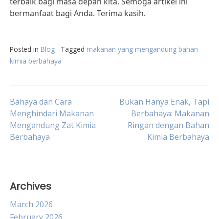
terbaik bagi masa depan kita. Semoga artikel ini
bermanfaat bagi Anda. Terima kasih.
Posted in
Blog
Tagged
makanan yang mengandung bahan
kimia berbahaya
Post
Bahaya dan Cara
Bukan Hanya Enak, Tapi
Menghindari Makanan
Berbahaya: Makanan
Mengandung Zat Kimia
Ringan dengan Bahan
navigation
Berbahaya
Kimia Berbahaya
Archives
March 2026
February 2026