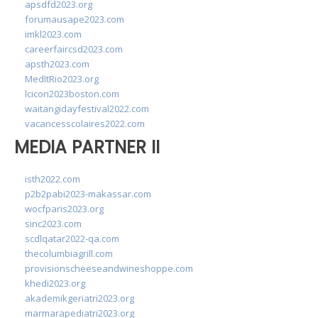
apsdfd2023.org
forumausape2023.com
imkl2023.com
careerfaircsd2023.com
apsth2023.com
MedItRio2023.org
lcicon2023boston.com
waitangidayfestival2022.com
vacancesscolaires2022.com
MEDIA PARTNER II
isth2022.com
p2b2pabi2023-makassar.com
wocfparis2023.org
sinc2023.com
scdlqatar2022-qa.com
thecolumbiagrill.com
provisionscheeseandwineshoppe.com
khedi2023.org
akademikgeriatri2023.org
marmarapediatri2023.org