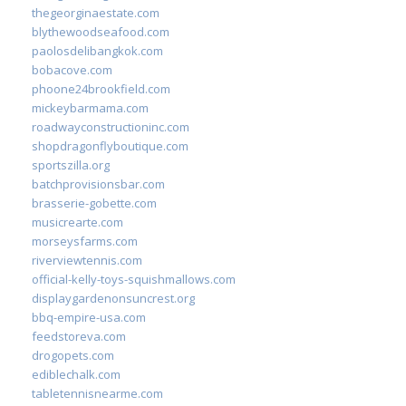
thegeorginaestate.com
blythewoodseafood.com
paolosdelibangkok.com
bobacove.com
phoone24brookfield.com
mickeybarmama.com
roadwayconstructioninc.com
shopdragonflyboutique.com
sportszilla.org
batchprovisionsbar.com
brasserie-gobette.com
musicrearte.com
morseysfarms.com
riverviewtennis.com
official-kelly-toys-squishmallows.com
displaygardenonsuncrest.org
bbq-empire-usa.com
feedstoreva.com
drogopets.com
ediblechalk.com
tabletennisnearme.com