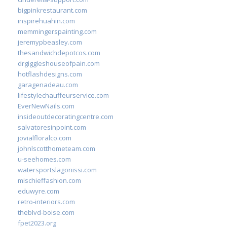
bigpinkrestaurant.com
inspirehuahin.com
memmingerspainting.com
jeremypbeasley.com
thesandwichdepotcos.com
drgiggleshouseofpain.com
hotflashdesigns.com
garagenadeau.com
lifestylechauffeurservice.com
EverNewNails.com
insideoutdecoratingcentre.com
salvatoresinpoint.com
jovialfloralco.com
johnlscotthometeam.com
u-seehomes.com
watersportslagonissi.com
mischieffashion.com
eduwyre.com
retro-interiors.com
theblvd-boise.com
fpet2023.org