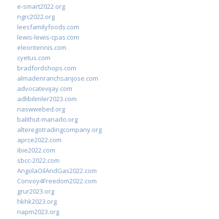
e-smart2022.org
ngrc2022.org
leesfamilyfoods.com
lewis-lewis-cpas.com
eleontennis.com
cyetus.com
bradfordshops.com
almadenranchsanjose.com
advocatevijay.com
adlibilimler2023.com
naswwebed.org
balithut-manado.org
alteregotradingcompany.org
aprce2022.com
ibie2022.com
sbcc-2022.com
AngolaOilAndGas2022.com
Convoy4Freedom2022.com
grur2023.org
hkhk2023.org
napm2023.org