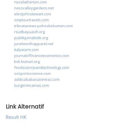
novelatherton.com
nassvalleygardens.net
electjohnstewart.com
omptourtravels.com
tribratanews-polreskebumen.com
rsudbayuasih.org
publikjurnalistik.org
juneteenthapparel.net
italywarm.com
journaloffinanceeconomics.com
kvk-kumari.org
foodscienceandtechnology.com
scisportsscience.com
addisababacuisineaz.com
burgerimcamas.com
Link Alternatif
Result HK