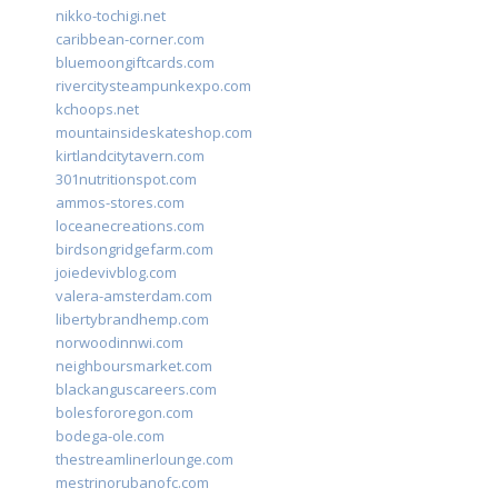
nikko-tochigi.net
caribbean-corner.com
bluemoongiftcards.com
rivercitysteampunkexpo.com
kchoops.net
mountainsideskateshop.com
kirtlandcitytavern.com
301nutritionspot.com
ammos-stores.com
loceanecreations.com
birdsongridgefarm.com
joiedevivblog.com
valera-amsterdam.com
libertybrandhemp.com
norwoodinnwi.com
neighboursmarket.com
blackanguscareers.com
bolesfororegon.com
bodega-ole.com
thestreamlinerlounge.com
mestrinorubanofc.com