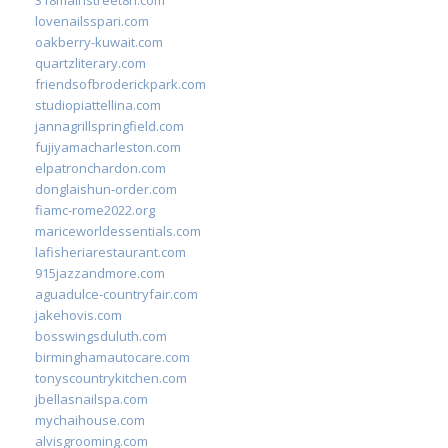
lovenailsspari.com
oakberry-kuwait.com
quartzliterary.com
friendsofbroderickpark.com
studiopiattellina.com
jannagrillspringfield.com
fujiyamacharleston.com
elpatronchardon.com
donglaishun-order.com
fiamc-rome2022.org
mariceworldessentials.com
lafisheriarestaurant.com
915jazzandmore.com
aguadulce-countryfair.com
jakehovis.com
bosswingsduluth.com
birminghamautocare.com
tonyscountrykitchen.com
jbellasnailspa.com
mychaihouse.com
alvisgrooming.com