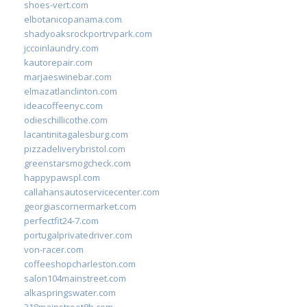
shoes-vert.com
elbotanicopanama.com
shadyoaksrockportrvpark.com
jccoinlaundry.com
kautorepair.com
marjaeswinebar.com
elmazatlanclinton.com
ideacoffeenyc.com
odieschillicothe.com
lacantinitagalesburg.com
pizzadeliverybristol.com
greenstarsmogcheck.com
happypawspl.com
callahansautoservicecenter.com
georgiascornermarket.com
perfectfit24-7.com
portugalprivatedriver.com
von-racer.com
coffeeshopcharleston.com
salon104mainstreet.com
alkaspringswater.com
318mainstreet8h.com