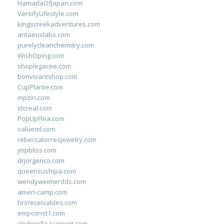
HamadaOfJapan.com
VersifyLifestyle.com
kingscreekadventures.com
antaeuslabs.com
purelycleanchemdry.com
WishOping.com
shoplegacee.com
bonvivantshop.com
CupPlante.com
mpzin.com
stcreal.com
PopUpFlea.com
valueml.com
rebeccatorresjewelry.com
jmpbliss.com
drjorgerico.com
queensushipa.com
wendyweimerdds.com
ameri-camp.com
hrsreceivables.com
empconst1.com
cinderella-support.com