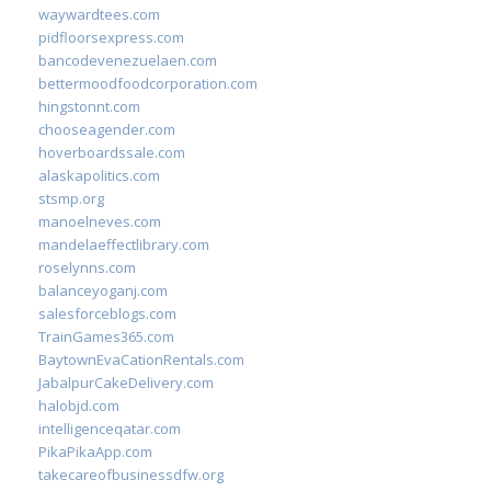
waywardtees.com
pidfloorsexpress.com
bancodevenezuelaen.com
bettermoodfoodcorporation.com
hingstonnt.com
chooseagender.com
hoverboardssale.com
alaskapolitics.com
stsmp.org
manoelneves.com
mandelaeffectlibrary.com
roselynns.com
balanceyoganj.com
salesforceblogs.com
TrainGames365.com
BaytownEvaCationRentals.com
JabalpurCakeDelivery.com
halobjd.com
intelligenceqatar.com
PikaPikaApp.com
takecareofbusinessdfw.org