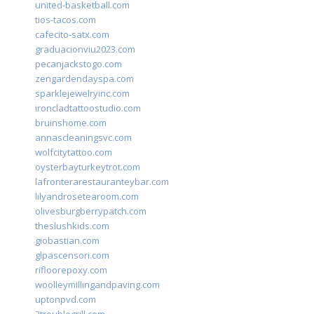
united-basketball.com
tios-tacos.com
cafecito-satx.com
graduacionviu2023.com
pecanjackstogo.com
zengardendayspa.com
sparklejewelryinc.com
ironcladtattoostudio.com
bruinshome.com
annascleaningsvc.com
wolfcitytattoo.com
oysterbayturkeytrot.com
lafronterarestauranteybar.com
lilyandrosetearoom.com
olivesburgberrypatch.com
theslushkids.com
giobastian.com
glpascensori.com
rifloorepoxy.com
woolleymillingandpaving.com
uptonpvd.com