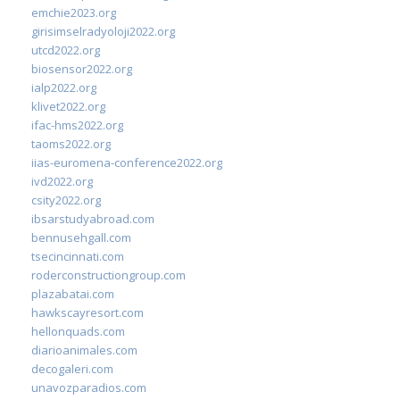
emchie2023.org
girisimselradyoloji2022.org
utcd2022.org
biosensor2022.org
ialp2022.org
klivet2022.org
ifac-hms2022.org
taoms2022.org
iias-euromena-conference2022.org
ivd2022.org
csity2022.org
ibsarstudyabroad.com
bennusehgall.com
tsecincinnati.com
roderconstructiongroup.com
plazabatai.com
hawkscayresort.com
hellonquads.com
diarioanimales.com
decogaleri.com
unavozparadios.com