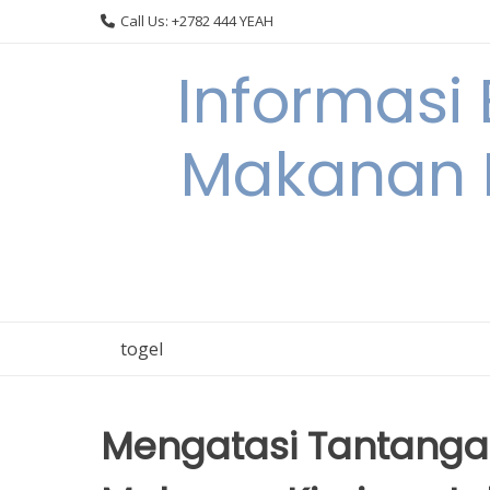
Skip
Call Us: +2782 444 YEAH
to
content
Informasi
Makanan 
togel
Mengatasi Tantang