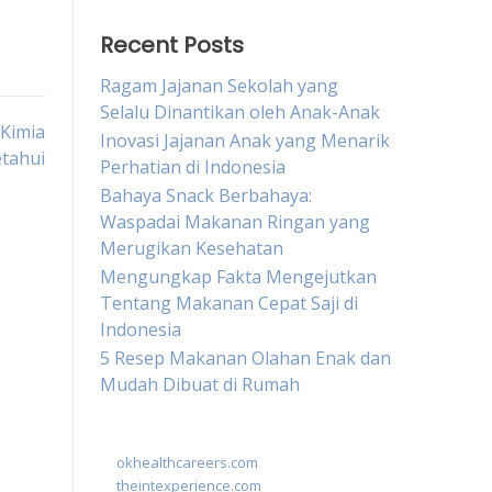
Recent Posts
Ragam Jajanan Sekolah yang
Selalu Dinantikan oleh Anak-Anak
Kimia
Inovasi Jajanan Anak yang Menarik
etahui
Perhatian di Indonesia
Bahaya Snack Berbahaya:
Waspadai Makanan Ringan yang
Merugikan Kesehatan
Mengungkap Fakta Mengejutkan
Tentang Makanan Cepat Saji di
Indonesia
5 Resep Makanan Olahan Enak dan
Mudah Dibuat di Rumah
okhealthcareers.com
theintexperience.com