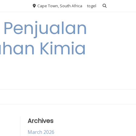
Cape Town, South Africa
togel
 Penjualan
han Kimia
Archives
March 2026