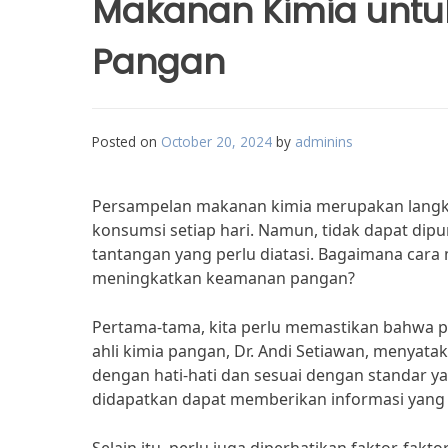
Makanan Kimia unt
Pangan
Posted on
October 20, 2024
by
adminins
Persampelan makanan kimia merupakan langk
konsumsi setiap hari. Namun, tidak dapat dipu
tantangan yang perlu diatasi. Bagaimana car
meningkatkan keamanan pangan?
Pertama-tama, kita perlu memastikan bahwa pr
ahli kimia pangan, Dr. Andi Setiawan, menya
dengan hati-hati dan sesuai dengan standar yan
didapatkan dapat memberikan informasi yang