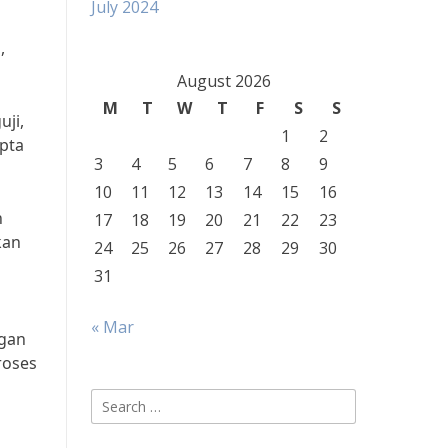
July 2024
,
August 2026
M
T
W
T
F
S
S
uji,
1
2
pta
3
4
5
6
7
8
9
10
11
12
13
14
15
16
n
17
18
19
20
21
22
23
kan
24
25
26
27
28
29
30
31
« Mar
ngan
roses
Search
for: