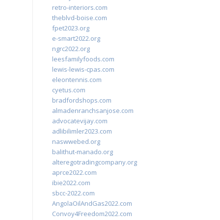
retro-interiors.com
theblvd-boise.com
fpet2023.org
e-smart2022.org
ngrc2022.org
leesfamilyfoods.com
lewis-lewis-cpas.com
eleontennis.com
cyetus.com
bradfordshops.com
almadenranchsanjose.com
advocatevijay.com
adlibilimler2023.com
naswwebed.org
balithut-manado.org
alteregotradingcompany.org
aprce2022.com
ibie2022.com
sbcc-2022.com
AngolaOilAndGas2022.com
Convoy4Freedom2022.com