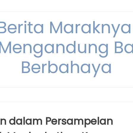
 Berita Maraknya
Mengandung Ba
Berbahaya
an dalam Persampelan