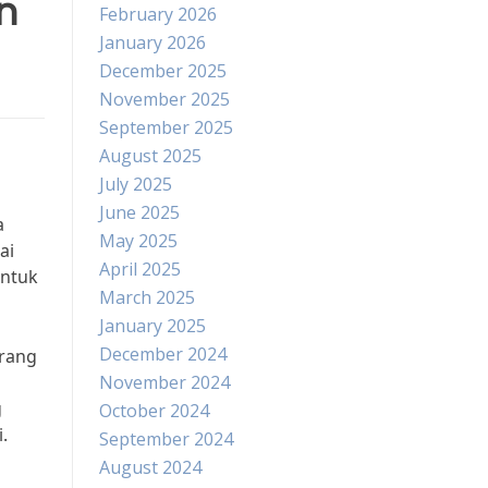
n
February 2026
January 2026
December 2025
November 2025
September 2025
August 2025
July 2025
June 2025
a
May 2025
ai
April 2025
untuk
March 2025
January 2025
December 2024
orang
November 2024
g
October 2024
.
September 2024
August 2024