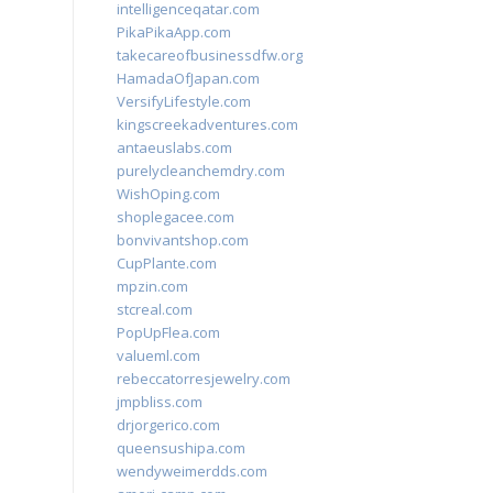
intelligenceqatar.com
PikaPikaApp.com
takecareofbusinessdfw.org
HamadaOfJapan.com
VersifyLifestyle.com
kingscreekadventures.com
antaeuslabs.com
purelycleanchemdry.com
WishOping.com
shoplegacee.com
bonvivantshop.com
CupPlante.com
mpzin.com
stcreal.com
PopUpFlea.com
valueml.com
rebeccatorresjewelry.com
jmpbliss.com
drjorgerico.com
queensushipa.com
wendyweimerdds.com