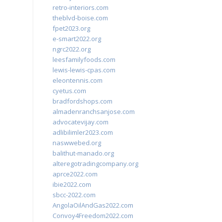
retro-interiors.com
theblvd-boise.com
fpet2023.org
e-smart2022.org
ngrc2022.org
leesfamilyfoods.com
lewis-lewis-cpas.com
eleontennis.com
cyetus.com
bradfordshops.com
almadenranchsanjose.com
advocatevijay.com
adlibilimler2023.com
naswwebed.org
balithut-manado.org
alteregotradingcompany.org
aprce2022.com
ibie2022.com
sbcc-2022.com
AngolaOilAndGas2022.com
Convoy4Freedom2022.com