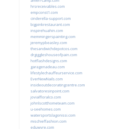
ameri-camp.com
hrsreceivables.com
empconst1.com
cinderella-support.com
bigpinkrestaurant.com
inspirehuahin.com
memmingerspainting.com
jeremypbeasley.com
thesandwichdepotcos.com
drgiggleshouseofpain.com
hotflashdesigns.com
garagenadeau.com
lifestylechauffeurservice.com
EverNewNails.com
insideoutdecoratingcentre.com
salvatoresinpoint.com
jovialfloralco.com
johnlscotthometeam.com
u-seehomes.com
watersportslagonissi.com
mischieffashion.com
eduwyre.com