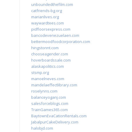
unboundedthefilm.com
catfriends-bg.org
marianlives.org
waywardtees.com
pidfloorsexpress.com
bancodevenezuelaen.com
bettermoodfoodcorporation.com
hingstonnt.com
chooseagender.com
hoverboardssale.com
alaskapolitics.com
stsmp.org
manoelneves.com
mandelaeffectlibrary.com
roselynns.com
balanceyoganj.com
salesforceblogs.com
TrainGames365.com
BaytownEvaCationRentals.com
JabalpurCakeDelivery.com
halobjd.com