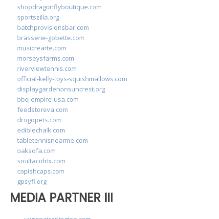
shopdragonflyboutique.com
sportszilla.org
batchprovisionsbar.com
brasserie-gobette.com
musicrearte.com
morseysfarms.com
riverviewtennis.com
official-kelly-toys-squishmallows.com
displaygardenonsuncrest.org
bbq-empire-usa.com
feedstoreva.com
drogopets.com
ediblechalk.com
tabletennisnearme.com
oaksofa.com
soultacohtx.com
capishcaps.com
gpsyfl.org
MEDIA PARTNER III