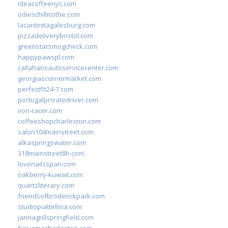
ideacoffeenyc.com
odieschillicothe.com
lacantinitagalesburg.com
pizzadeliverybristol.com
greenstarsmogcheck.com
happypawspl.com
callahansautoservicecenter.com
georgiascornermarket.com
perfectfit24-7.com
portugalprivatedriver.com
von-racer.com
coffeeshopcharleston.com
salon104mainstreet.com
alkaspringswater.com
318mainstreet8h.com
lovenailsspari.com
oakberry-kuwait.com
quartzliterary.com
friendsofbroderickpark.com
studiopiattellina.com
jannagrillspringfield.com
fujiyamacharleston.com