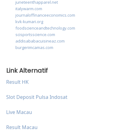
juneteenthapparel.net
italywarm.com
journaloffinanceeconomics.com
kvk-kumari.org
foodscienceandtechnology.com
scisportsscience.com
addisababacuisineaz.com
burgerimcamas.com
Link Alternatif
Result HK
Slot Deposit Pulsa Indosat
Live Macau
Result Macau