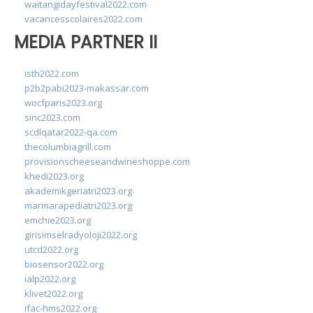
waitangidayfestival2022.com
vacancesscolaires2022.com
MEDIA PARTNER II
isth2022.com
p2b2pabi2023-makassar.com
wocfparis2023.org
sinc2023.com
scdlqatar2022-qa.com
thecolumbiagrill.com
provisionscheeseandwineshoppe.com
khedi2023.org
akademikgeriatri2023.org
marmarapediatri2023.org
emchie2023.org
girisimselradyoloji2022.org
utcd2022.org
biosensor2022.org
ialp2022.org
klivet2022.org
ifac-hms2022.org