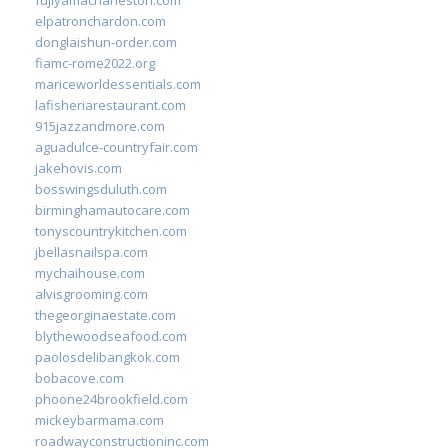
elpatronchardon.com
donglaishun-order.com
fiamc-rome2022.org
mariceworldessentials.com
lafisheriarestaurant.com
915jazzandmore.com
aguadulce-countryfair.com
jakehovis.com
bosswingsduluth.com
birminghamautocare.com
tonyscountrykitchen.com
jbellasnailspa.com
mychaihouse.com
alvisgrooming.com
thegeorginaestate.com
blythewoodseafood.com
paolosdelibangkok.com
bobacove.com
phoone24brookfield.com
mickeybarmama.com
roadwayconstructioninc.com