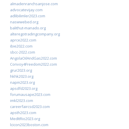
almadenranchsanjose.com
advocatevijay.com
adlibilimler2023.com
naswwebed.org
balithut-manado.org
alteregotradingcompany.org
aprce2022.com
ibie2022.com
sbcc-2022.com
AngolaOilAndGas2022.com
Convoy4Freedom2022.com
grur2023.org
hkhk2023.org
napm2023.org
apsdfd2023.org
forumausape2023.com
imkl2023.com
careerfaircsd2023.com
apsth2023.com
MedItRio2023.org
lcicon2023boston.com