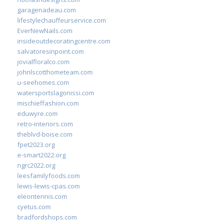
garagenadeau.com
lifestylechauffeurservice.com
EverNewNails.com
insideoutdecoratingcentre.com
salvatoresinpoint.com
jovialfloralco.com
johnlscotthometeam.com
u-seehomes.com
watersportslagonissi.com
mischieffashion.com
eduwyre.com
retro-interiors.com
theblvd-boise.com
fpet2023.org
e-smart2022.org
ngrc2022.org
leesfamilyfoods.com
lewis-lewis-cpas.com
eleontennis.com
cyetus.com
bradfordshops.com