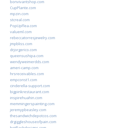
bonvivantshop.com
CupPlante.com
mpzin.com
stcreal.com
PopUpFlea.com
valueml.com
rebeccatorresjewelry.com
jmpbliss.com
drjorgerico.com
queensushipa.com
wendyweimerdds.com
ameri-camp.com
hrsreceivables.com
empconst1.com
cinderella-support.com
bigpinkrestaurant.com
inspirehuahin.com
memmingerspainting.com
jeremypbeasley.com
thesandwichdepotcos.com
drgiggleshouseofpain.com
hotflashdesigns.com