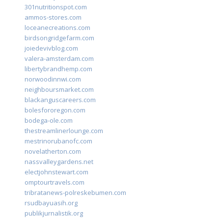
301nutritionspot.com
ammos-stores.com
loceanecreations.com
birdsongridgefarm.com
joiedevivblog.com
valera-amsterdam.com
libertybrandhemp.com
norwoodinnwi.com
neighboursmarket.com
blackanguscareers.com
bolesfororegon.com
bodega-ole.com
thestreamlinerlounge.com
mestrinorubanofc.com
novelatherton.com
nassvalleygardens.net
electjohnstewart.com
omptourtravels.com
tribratanews-polreskebumen.com
rsudbayuasih.org
publikjurnalistik.org