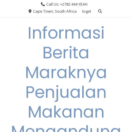
Skip
Call Us: +2782 444 YEAH
to
Cape Town, South Africa
togel
content
Informasi
Berita
Maraknya
Penjualan
Makanan
Mengandung