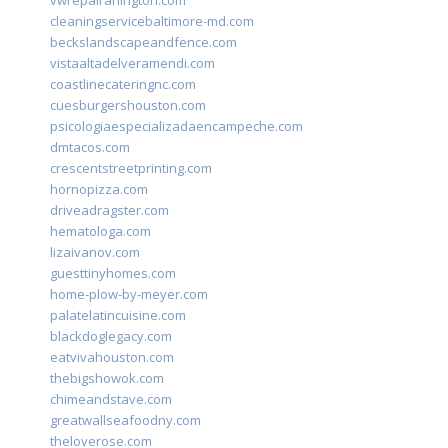
vwrepairarlington.com
cleaningservicebaltimore-md.com
beckslandscapeandfence.com
vistaaltadelveramendi.com
coastlinecateringnc.com
cuesburgershouston.com
psicologiaespecializadaencampeche.com
dmtacos.com
crescentstreetprinting.com
hornopizza.com
driveadragster.com
hematologa.com
lizaivanov.com
guesttinyhomes.com
home-plow-by-meyer.com
palatelatincuisine.com
blackdoglegacy.com
eatvivahouston.com
thebigshowok.com
chimeandstave.com
greatwallseafoodny.com
theloverose.com