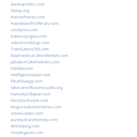
alaskapolitics.com
stsmp.org
manoelneves.com
mandelaeffectlibrary.com
roselynns.com
balanceyoganj.com
salesforceblogs.com
TrainGames365.com
BaytownEvaCationRentals.com
JabalpurCakeDelivery.com
halobjd.com
intelligenceqatar.com
PikaPikaApp.com
takecareofbusinessdfw.org
HamadaOfJapan.com
VersifyLifestyle.com
kingscreekadventures.com
antaeuslabs.com
purelycleanchemdry.com
WishOping.com
shoplegacee.com