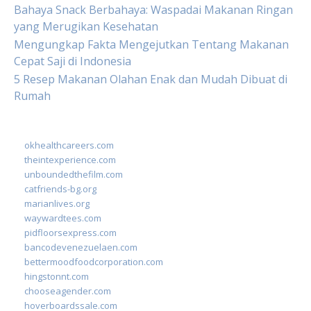
Bahaya Snack Berbahaya: Waspadai Makanan Ringan
yang Merugikan Kesehatan
Mengungkap Fakta Mengejutkan Tentang Makanan
Cepat Saji di Indonesia
5 Resep Makanan Olahan Enak dan Mudah Dibuat di
Rumah
okhealthcareers.com
theintexperience.com
unboundedthefilm.com
catfriends-bg.org
marianlives.org
waywardtees.com
pidfloorsexpress.com
bancodevenezuelaen.com
bettermoodfoodcorporation.com
hingstonnt.com
chooseagender.com
hoverboardssale.com