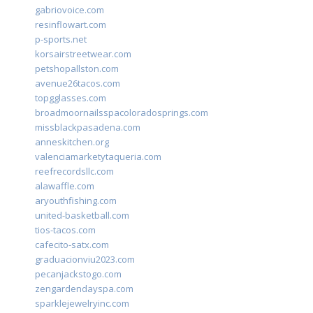
gabriovoice.com
resinflowart.com
p-sports.net
korsairstreetwear.com
petshopallston.com
avenue26tacos.com
topgglasses.com
broadmoornailsspacoloradosprings.com
missblackpasadena.com
anneskitchen.org
valenciamarketytaqueria.com
reefrecordsllc.com
alawaffle.com
aryouthfishing.com
united-basketball.com
tios-tacos.com
cafecito-satx.com
graduacionviu2023.com
pecanjackstogo.com
zengardendayspa.com
sparklejewelryinc.com