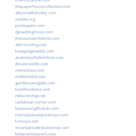
infernocanine.com
thepaperhousecollection.com
allisonwillisholley.com
solslite.org
portwayinn.com
djmaddogmusic.com
thesoundarchitects.com
allin1roofing.com
keepjudgewebb.com
anatomyofadventure.com
drivancastillo.com
cmmedspa.com
midletontkd.com
gardensandgrills.com
basilfoodwine.com
nikko-tochigi.net
caribbean-corner.com
bluemoongiftcards.com
rivercitysteampunkexpo.com
kchoops.net
mountainsideskateshop.com
kirtlandcitytavern.com