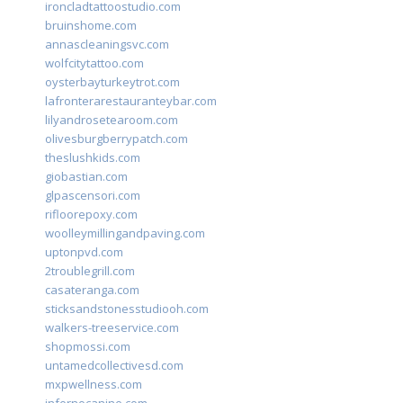
ironcladtattoostudio.com
bruinshome.com
annascleaningsvc.com
wolfcitytattoo.com
oysterbayturkeytrot.com
lafronterarestauranteybar.com
lilyandrosetearoom.com
olivesburgberrypatch.com
theslushkids.com
giobastian.com
glpascensori.com
rifloorepoxy.com
woolleymillingandpaving.com
uptonpvd.com
2troublegrill.com
casateranga.com
sticksandstonesstudiooh.com
walkers-treeservice.com
shopmossi.com
untamedcollectivesd.com
mxpwellness.com