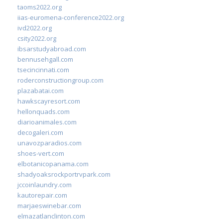
taoms2022.org
iias-euromena-conference2022.org
ivd2022.org
csity2022.org
ibsarstudyabroad.com
bennusehgall.com
tsecincinnati.com
roderconstructiongroup.com
plazabatai.com
hawkscayresort.com
hellonquads.com
diarioanimales.com
decogaleri.com
unavozparadios.com
shoes-vert.com
elbotanicopanama.com
shadyoaksrockportrvpark.com
jccoinlaundry.com
kautorepair.com
marjaeswinebar.com
elmazatlanclinton.com