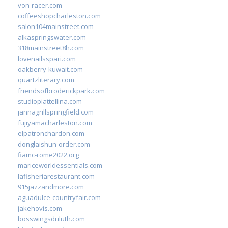
von-racer.com
coffeeshopcharleston.com
salon104mainstreet.com
alkaspringswater.com
318mainstreet8h.com
lovenailsspari.com
oakberry-kuwait.com
quartzliterary.com
friendsofbroderickpark.com
studiopiattellina.com
jannagrillspringfield.com
fujiyamacharleston.com
elpatronchardon.com
donglaishun-order.com
fiamc-rome2022.org
mariceworldessentials.com
lafisheriarestaurant.com
915jazzandmore.com
aguadulce-countryfair.com
jakehovis.com
bosswingsduluth.com