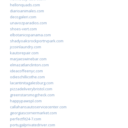
hellonquads.com
diarioanimales.com
decogaleri.com
unavozparadios.com
shoes-vert.com
elbotanicopanama.com
shadyoaksrockportrvpark.com
jccoinlaundry.com
kautorepair.com
marjaeswinebar.com
elmazatlanclinton.com
ideacoffeenyc.com
odieschillicothe.com
lacantinitagalesburg.com
pizzadeliverybristol.com
greenstarsmogcheck.com
happypawspl.com
callahansautoservicecenter.com
georgiascornermarket.com
perfectfit24-7.com
portugalprivatedriver.com