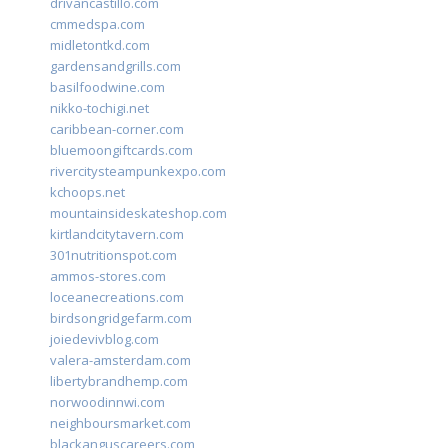
drivancastillo.com
cmmedspa.com
midletontkd.com
gardensandgrills.com
basilfoodwine.com
nikko-tochigi.net
caribbean-corner.com
bluemoongiftcards.com
rivercitysteampunkexpo.com
kchoops.net
mountainsideskateshop.com
kirtlandcitytavern.com
301nutritionspot.com
ammos-stores.com
loceanecreations.com
birdsongridgefarm.com
joiedevivblog.com
valera-amsterdam.com
libertybrandhemp.com
norwoodinnwi.com
neighboursmarket.com
blackanguscareers.com