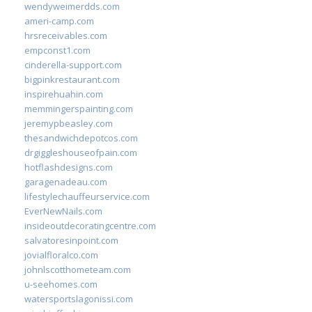
wendyweimerdds.com
ameri-camp.com
hrsreceivables.com
empconst1.com
cinderella-support.com
bigpinkrestaurant.com
inspirehuahin.com
memmingerspainting.com
jeremypbeasley.com
thesandwichdepotcos.com
drgiggleshouseofpain.com
hotflashdesigns.com
garagenadeau.com
lifestylechauffeurservice.com
EverNewNails.com
insideoutdecoratingcentre.com
salvatoresinpoint.com
jovialfloralco.com
johnlscotthometeam.com
u-seehomes.com
watersportslagonissi.com