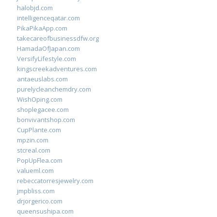
halobjd.com
intelligenceqatar.com
PikaPikaApp.com
takecareofbusinessdfw.org
HamadaOfJapan.com
VersifyLifestyle.com
kingscreekadventures.com
antaeuslabs.com
purelycleanchemdry.com
WishOping.com
shoplegacee.com
bonvivantshop.com
CupPlante.com
mpzin.com
stcreal.com
PopUpFlea.com
valueml.com
rebeccatorresjewelry.com
jmpbliss.com
drjorgerico.com
queensushipa.com