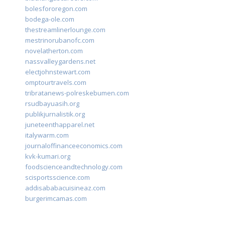
bolesfororegon.com
bodega-ole.com
thestreamlinerlounge.com
mestrinorubanofc.com
novelatherton.com
nassvalleygardens.net
electjohnstewart.com
omptourtravels.com
tribratanews-polreskebumen.com
rsudbayuasih.org
publikjurnalistik.org
juneteenthapparel.net
italywarm.com
journaloffinanceeconomics.com
kvk-kumari.org
foodscienceandtechnology.com
scisportsscience.com
addisababacuisineaz.com
burgerimcamas.com