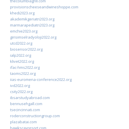
thecolumbiagrill.com
provisionscheeseandwineshoppe.com
khedi2023.org
akademikgeriatri2023.org
marmarapediatri2023.org
emchie2023.org
girisimselradyoloji2022.org
utcd2022.org
biosensor2022.org
ialp2022.org
klivet2022.org
ifac-hms2022.org
taoms2022.org
iias-euromena-conference2022.org
ivd2022.org
csity2022.org
ibsarstudyabroad.com
bennusehgall.com
tsecincinnati.com
roderconstructiongroup.com
plazabatai.com
hawkscayresort.com