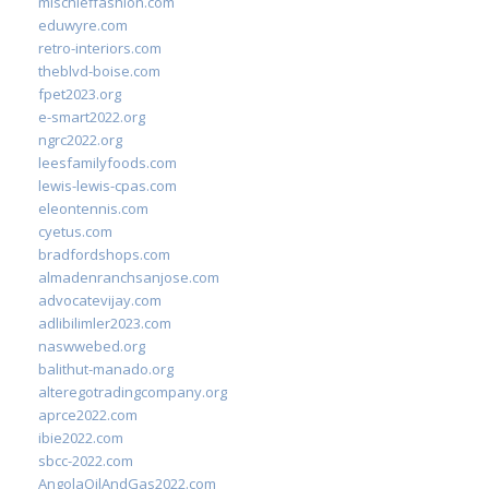
mischieffashion.com
eduwyre.com
retro-interiors.com
theblvd-boise.com
fpet2023.org
e-smart2022.org
ngrc2022.org
leesfamilyfoods.com
lewis-lewis-cpas.com
eleontennis.com
cyetus.com
bradfordshops.com
almadenranchsanjose.com
advocatevijay.com
adlibilimler2023.com
naswwebed.org
balithut-manado.org
alteregotradingcompany.org
aprce2022.com
ibie2022.com
sbcc-2022.com
AngolaOilAndGas2022.com