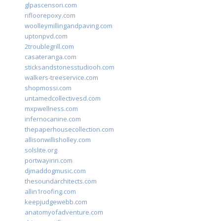
glpascensori.com
rifloorepoxy.com
woolleymillingandpaving.com
uptonpvd.com
2troublegrill.com
casateranga.com
sticksandstonesstudiooh.com
walkers-treeservice.com
shopmossi.com
untamedcollectivesd.com
mxpwellness.com
infernocanine.com
thepaperhousecollection.com
allisonwillisholley.com
solslite.org
portwayinn.com
djmaddogmusic.com
thesoundarchitects.com
allin1roofing.com
keepjudgewebb.com
anatomyofadventure.com