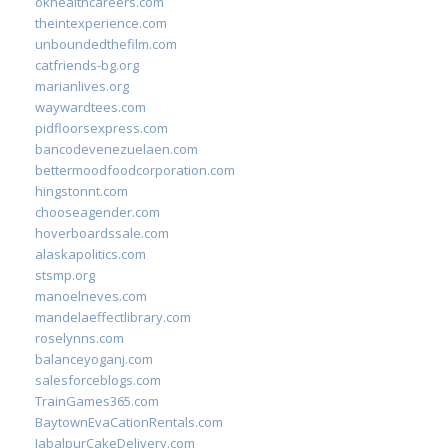
okhealthcareers.com
theintexperience.com
unboundedthefilm.com
catfriends-bg.org
marianlives.org
waywardtees.com
pidfloorsexpress.com
bancodevenezuelaen.com
bettermoodfoodcorporation.com
hingstonnt.com
chooseagender.com
hoverboardssale.com
alaskapolitics.com
stsmp.org
manoelneves.com
mandelaeffectlibrary.com
roselynns.com
balanceyoganj.com
salesforceblogs.com
TrainGames365.com
BaytownEvaCationRentals.com
JabalpurCakeDelivery.com