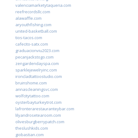
valenciamarketytaqueria.com
reefrecordsllc.com
alawaffle.com
aryouthfishing.com
united-basketball.com
tios-tacos.com
cafecito-satx.com
graduacionviu2023.com
pecanjackstogo.com
zengardendayspa.com
sparklejewelryinc.com
ironcladtattoostudio.com
bruinshome.com
annascleaningsvc.com
wolfcitytattoo.com
oysterbayturkeytrot.com
lafronterarestauranteybar.com
lilyandrosetearoom.com
olivesburgberrypatch.com
theslushkids.com
giobastian.com