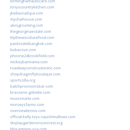
birminghamautocare.com
tonyscountrykitchen.com
jbellasnailspa.com
mychaihouse.com
alvisgrooming.com
thegeorginaestate.com
blythewoodseafood.com
paolosdelibangkok.com
bobacove.com
phoone24brookfield.com
mickeybarmama.com
roadwayconstructioninc.com
shopdragonflyboutique.com
sportszilla.org
batchprovisionsbar.com
brasserie-gobette.com
musicrearte.com
morseysfarms.com
riverviewtennis.com
official-kelly-toys-squishmallows.com
displaygardenonsuncrest.org
bbq-empire-usa.com