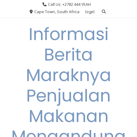
Skip
Call Us: +2782 444 YEAH
to
Cape Town, South Africa
togel
content
Informasi
Berita
Maraknya
Penjualan
Makanan
Mengandung