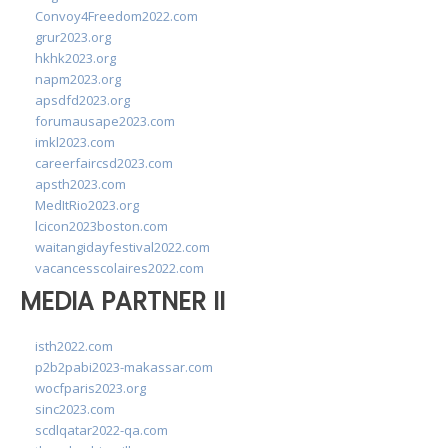
Convoy4Freedom2022.com
grur2023.org
hkhk2023.org
napm2023.org
apsdfd2023.org
forumausape2023.com
imkl2023.com
careerfaircsd2023.com
apsth2023.com
MedItRio2023.org
lcicon2023boston.com
waitangidayfestival2022.com
vacancesscolaires2022.com
MEDIA PARTNER II
isth2022.com
p2b2pabi2023-makassar.com
wocfparis2023.org
sinc2023.com
scdlqatar2022-qa.com