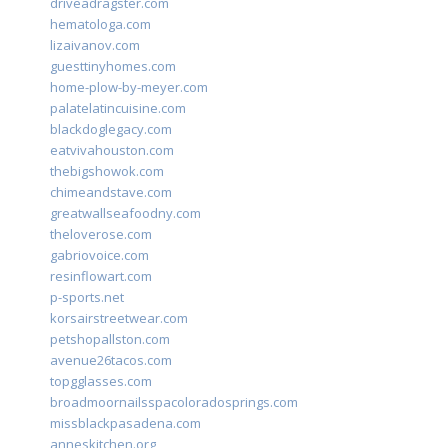
driveadragster.com
hematologa.com
lizaivanov.com
guesttinyhomes.com
home-plow-by-meyer.com
palatelatincuisine.com
blackdoglegacy.com
eatvivahouston.com
thebigshowok.com
chimeandstave.com
greatwallseafoodny.com
theloverose.com
gabriovoice.com
resinflowart.com
p-sports.net
korsairstreetwear.com
petshopallston.com
avenue26tacos.com
topgglasses.com
broadmoornailsspacoloradosprings.com
missblackpasadena.com
anneskitchen.org