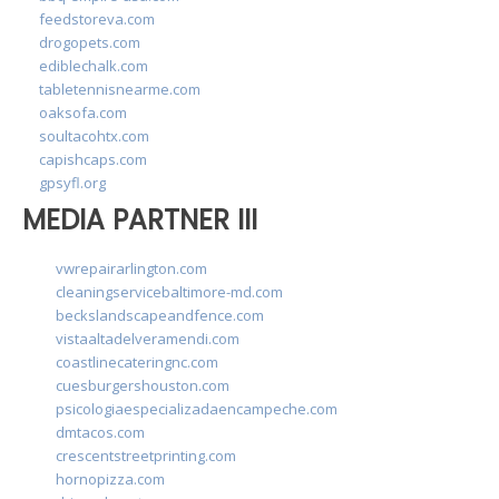
feedstoreva.com
drogopets.com
ediblechalk.com
tabletennisnearme.com
oaksofa.com
soultacohtx.com
capishcaps.com
gpsyfl.org
MEDIA PARTNER III
vwrepairarlington.com
cleaningservicebaltimore-md.com
beckslandscapeandfence.com
vistaaltadelveramendi.com
coastlinecateringnc.com
cuesburgershouston.com
psicologiaespecializadaencampeche.com
dmtacos.com
crescentstreetprinting.com
hornopizza.com