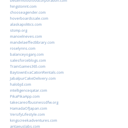
bettermoodfoodcorporation.com
hingstonnt.com
chooseagender.com
hoverboardssale.com
alaskapolitics.com
stsmp.org
manoelneves.com
mandelaeffectlibrary.com
roselynns.com
balanceyoganj.com
salesforceblogs.com
TrainGames365.com
BaytownEvaCationRentals.com
JabalpurCakeDelivery.com
halobjd.com
intelligenceqatar.com
PikaPikaApp.com
takecareofbusinessdfw.org
HamadaOfJapan.com
VersifyLifestyle.com
kingscreekadventures.com
antaeuslabs.com