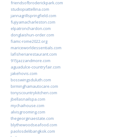
friendsofbroderickpark.com
studiopiattellina.com
jannagrillspringfield.com
fujiyamacharleston.com
elpatronchardon.com
donglaishun-order.com
fiamc-rome2022.org
mariceworldessentials.com
lafisheriarestaurant.com
915jazzandmore.com
aguadulce-countryfair.com
jakehovis.com
bosswingsduluth.com
birminghamautocare.com
tonyscountrykitchen.com
jbellasnailspa.com
mychaihouse.com
alvisgrooming.com
thegeorginaestate.com
blythewoodseafood.com
paolosdelibangkok.com