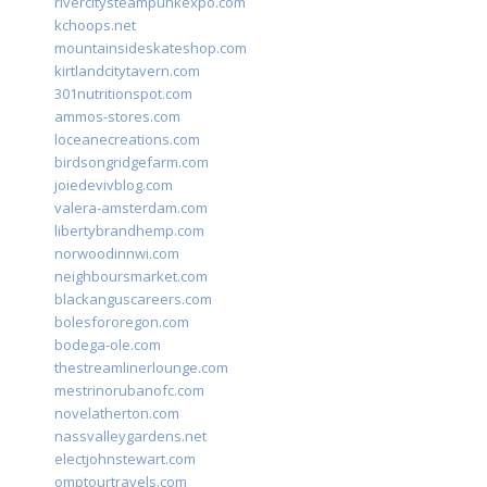
rivercitysteampunkexpo.com
kchoops.net
mountainsideskateshop.com
kirtlandcitytavern.com
301nutritionspot.com
ammos-stores.com
loceanecreations.com
birdsongridgefarm.com
joiedevivblog.com
valera-amsterdam.com
libertybrandhemp.com
norwoodinnwi.com
neighboursmarket.com
blackanguscareers.com
bolesfororegon.com
bodega-ole.com
thestreamlinerlounge.com
mestrinorubanofc.com
novelatherton.com
nassvalleygardens.net
electjohnstewart.com
omptourtravels.com