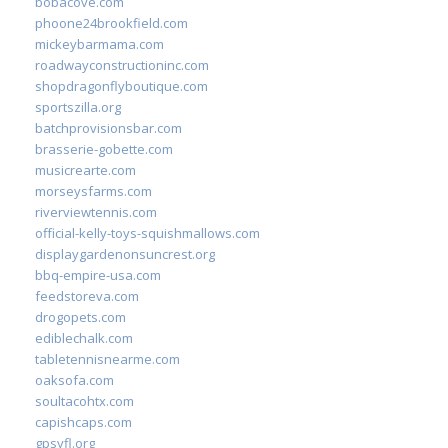
bobacove.com
phoone24brookfield.com
mickeybarmama.com
roadwayconstructioninc.com
shopdragonflyboutique.com
sportszilla.org
batchprovisionsbar.com
brasserie-gobette.com
musicrearte.com
morseysfarms.com
riverviewtennis.com
official-kelly-toys-squishmallows.com
displaygardenonsuncrest.org
bbq-empire-usa.com
feedstoreva.com
drogopets.com
ediblechalk.com
tabletennisnearme.com
oaksofa.com
soultacohtx.com
capishcaps.com
gpsyfl.org