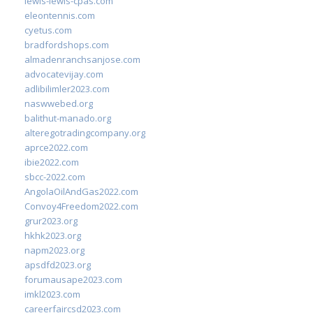
lewis-lewis-cpas.com
eleontennis.com
cyetus.com
bradfordshops.com
almadenranchsanjose.com
advocatevijay.com
adlibilimler2023.com
naswwebed.org
balithut-manado.org
alteregotradingcompany.org
aprce2022.com
ibie2022.com
sbcc-2022.com
AngolaOilAndGas2022.com
Convoy4Freedom2022.com
grur2023.org
hkhk2023.org
napm2023.org
apsdfd2023.org
forumausape2023.com
imkl2023.com
careerfaircsd2023.com