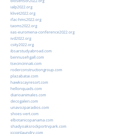
biosensor2022.org
ialp2022.org
klivet2022.org
ifac-hms2022.org
taoms2022.org
iias-euromena-conference2022.org
ivd2022.org
csity2022.org
ibsarstudyabroad.com
bennusehgall.com
tsecincinnati.com
roderconstructiongroup.com
plazabatai.com
hawkscayresort.com
hellonquads.com
diarioanimales.com
decogaleri.com
unavozparadios.com
shoes-vert.com
elbotanicopanama.com
shadyoaksrockportrvpark.com
jccoinlaundry.com