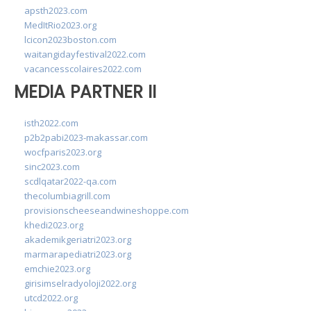
apsth2023.com
MedItRio2023.org
lcicon2023boston.com
waitangidayfestival2022.com
vacancesscolaires2022.com
MEDIA PARTNER II
isth2022.com
p2b2pabi2023-makassar.com
wocfparis2023.org
sinc2023.com
scdlqatar2022-qa.com
thecolumbiagrill.com
provisionscheeseandwineshoppe.com
khedi2023.org
akademikgeriatri2023.org
marmarapediatri2023.org
emchie2023.org
girisimselradyoloji2022.org
utcd2022.org