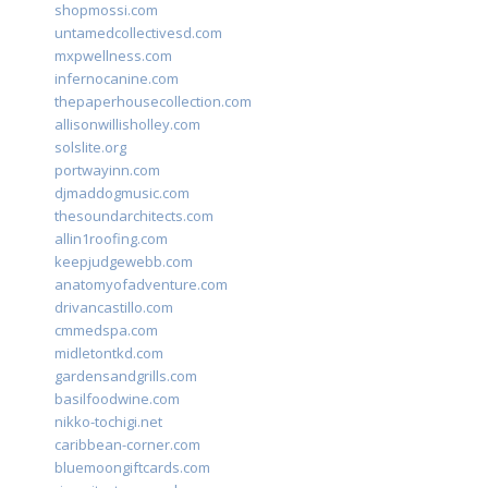
shopmossi.com
untamedcollectivesd.com
mxpwellness.com
infernocanine.com
thepaperhousecollection.com
allisonwillisholley.com
solslite.org
portwayinn.com
djmaddogmusic.com
thesoundarchitects.com
allin1roofing.com
keepjudgewebb.com
anatomyofadventure.com
drivancastillo.com
cmmedspa.com
midletontkd.com
gardensandgrills.com
basilfoodwine.com
nikko-tochigi.net
caribbean-corner.com
bluemoongiftcards.com