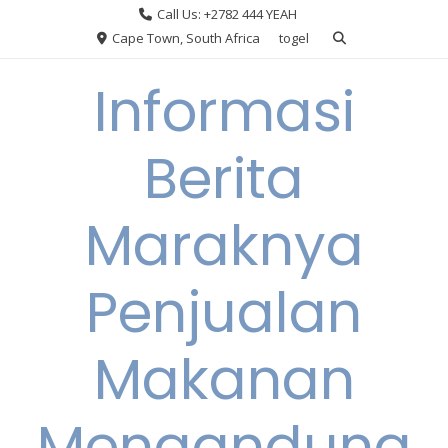
Skip
Call Us: +2782 444 YEAH
to
Cape Town, South Africa
togel
content
Informasi
Berita
Maraknya
Penjualan
Makanan
Mengandung