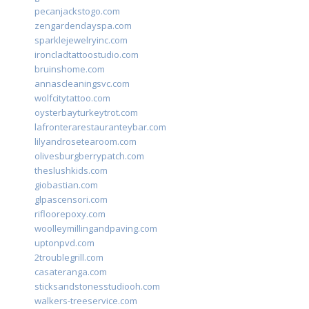
pecanjackstogo.com
zengardendayspa.com
sparklejewelryinc.com
ironcladtattoostudio.com
bruinshome.com
annascleaningsvc.com
wolfcitytattoo.com
oysterbayturkeytrot.com
lafronterarestauranteybar.com
lilyandrosetearoom.com
olivesburgberrypatch.com
theslushkids.com
giobastian.com
glpascensori.com
rifloorepoxy.com
woolleymillingandpaving.com
uptonpvd.com
2troublegrill.com
casateranga.com
sticksandstonesstudiooh.com
walkers-treeservice.com