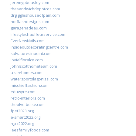
jeremypbeasley.com
thesandwichdepotcos.com
drgiggleshouseofpain.com
hotflashdesigns.com
garagenadeau.com
lifestylechauffeurservice.com
EverNewNails.com
insideoutdecoratingcentre.com
salvatoresinpoint.com
jovialfloralco.com
johnlscotthometeam.com
u-seehomes.com
watersportslagonissi.com
mischieffashion.com
eduwyre.com
retro-interiors.com
theblvd-boise.com
fpet2023.org
e-smart2022.org
ngrc2022.org
leesfamilyfoods.com