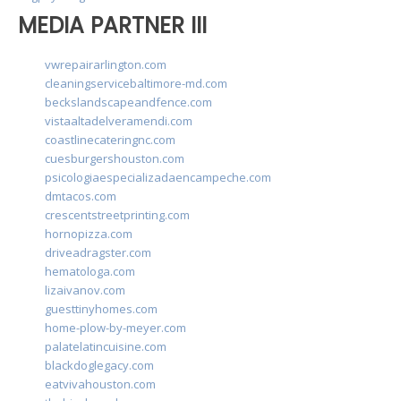
MEDIA PARTNER III
vwrepairarlington.com
cleaningservicebaltimore-md.com
beckslandscapeandfence.com
vistaaltadelveramendi.com
coastlinecateringnc.com
cuesburgershouston.com
psicologiaespecializadaencampeche.com
dmtacos.com
crescentstreetprinting.com
hornopizza.com
driveadragster.com
hematologa.com
lizaivanov.com
guesttinyhomes.com
home-plow-by-meyer.com
palatelatincuisine.com
blackdoglegacy.com
eatvivahouston.com