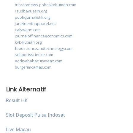
tribratanews-polreskebumen.com
rsudbayuasih.org
publikjurnalistik.org
juneteenthapparel.net
italywarm.com
journaloffinanceeconomics.com
kvk-kumari.org
foodscienceandtechnology.com
scisportsscience.com
addisababacuisineaz.com
burgerimcamas.com
Link Alternatif
Result HK
Slot Deposit Pulsa Indosat
Live Macau