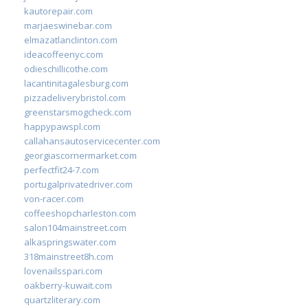
kautorepair.com
marjaeswinebar.com
elmazatlanclinton.com
ideacoffeenyc.com
odieschillicothe.com
lacantinitagalesburg.com
pizzadeliverybristol.com
greenstarsmogcheck.com
happypawspl.com
callahansautoservicecenter.com
georgiascornermarket.com
perfectfit24-7.com
portugalprivatedriver.com
von-racer.com
coffeeshopcharleston.com
salon104mainstreet.com
alkaspringswater.com
318mainstreet8h.com
lovenailsspari.com
oakberry-kuwait.com
quartzliterary.com