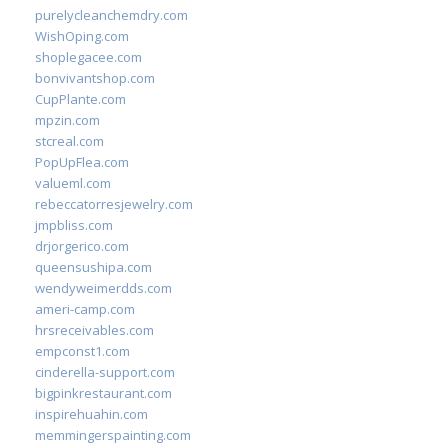
purelycleanchemdry.com
WishOping.com
shoplegacee.com
bonvivantshop.com
CupPlante.com
mpzin.com
stcreal.com
PopUpFlea.com
valueml.com
rebeccatorresjewelry.com
jmpbliss.com
drjorgerico.com
queensushipa.com
wendyweimerdds.com
ameri-camp.com
hrsreceivables.com
empconst1.com
cinderella-support.com
bigpinkrestaurant.com
inspirehuahin.com
memmingerspainting.com