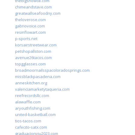
thebigshowok.com
chimeandstave.com
greatwallseafoodny.com
theloverose.com
gabriovoice.com
resinflowart.com
p-sports.net
korsairstreetwear.com
petshopallston.com
avenue26tacos.com
topgglasses.com
broadmoornailsspacoloradosprings.com
missblackpasadena.com
anneskitchen.org
valenciamarketytaqueria.com
reefrecordsllc.com
alawaffle.com
aryouthfishing.com
united-basketball.com
tios-tacos.com
cafecito-satx.com
graduacionviu2023.com