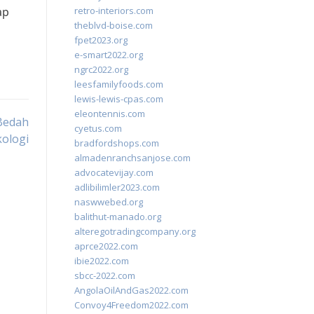
ap
retro-interiors.com
theblvd-boise.com
fpet2023.org
e-smart2022.org
ngrc2022.org
leesfamilyfoods.com
lewis-lewis-cpas.com
eleontennis.com
Bedah
cyetus.com
ologi
bradfordshops.com
almadenranchsanjose.com
advocatevijay.com
adlibilimler2023.com
naswwebed.org
balithut-manado.org
alteregotradingcompany.org
aprce2022.com
ibie2022.com
sbcc-2022.com
AngolaOilAndGas2022.com
Convoy4Freedom2022.com