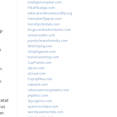
intelligenceqatar.com
PikaPikaApp.com
takecareofbusinessdfw.org
HamadaOfJapan.com
VersifyLifestyle.com
kingscreekadventures.com
ap
antaeuslabs.com
purelycleanchemdry.com
WishOping.com
h
shoplegacee.com
bonvivantshop.com
CupPlante.com
mpzin.com
n.
stcreal.com
PopUpFlea.com
m
valueml.com
rebeccatorresjewelry.com
jmpbliss.com
ketat
drjorgerico.com
rus
queensushipa.com
wendyweimerdds.com
an