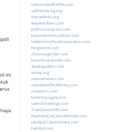
unboundedthefilm.com
catfriends-bg.org
marianlives.org
waywardtees.com
pidfloorsexpress.com
bancodevenezuelaen.com
jadi
bettermoodfoodcorporation.com
hingstonnt.com
chooseagender.com
hoverboardssale.com
alaskapolitics.com
stsmp.org
l ini
manoelneves.com
ntuk
mandelaeffectlibrary.com
terus
roselynns.com
balanceyoganj.com
salesforceblogs.com
TrainGames365.com
ahaya
BaytownEvaCationRentals.com
JabalpurCakeDelivery.com
halobjd.com