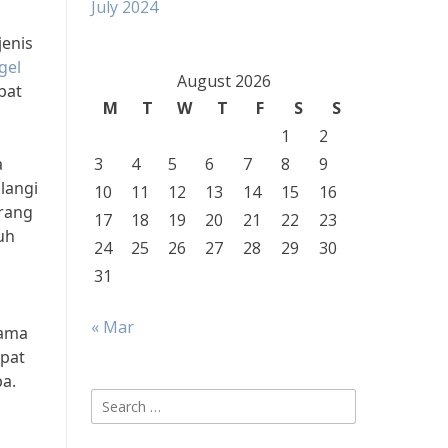
July 2024
jenis
gel
August 2026
bat
M
T
W
T
F
S
S
1
2
a
3
4
5
6
7
8
9
langi
10
11
12
13
14
15
16
arang
17
18
19
20
21
22
23
uh
24
25
26
27
28
29
30
31
« Mar
sama
apat
a.
Search
for: