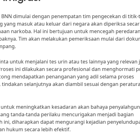
 BNN dimulai dengan penempatan tim pengecekan di titik-t
ng yang masuk atau keluar dari negara akan diperiksa seca
aan narkoba. Hal ini bertujuan untuk mencegah peredara
paknya. Tim akan melakukan pemeriksaan mulai dari dok
umpang.
ta untuk menjalani tes urin atau tes lainnya yang relevan j
roses ini dilakukan secara profesional dan menghormati pr
ncong mendapatkan penanganan yang adil selama proses
f, tindakan selanjutnya akan diambil sesuai dengan peratur
si untuk meningkatkan kesadaran akan bahaya penyalahgu
tang tanda-tanda perilaku mencurigakan menjadi bagian
ah ini, diharapkan dapat mengurangi kejadian penyelundup
an hukum secara lebih efektif.