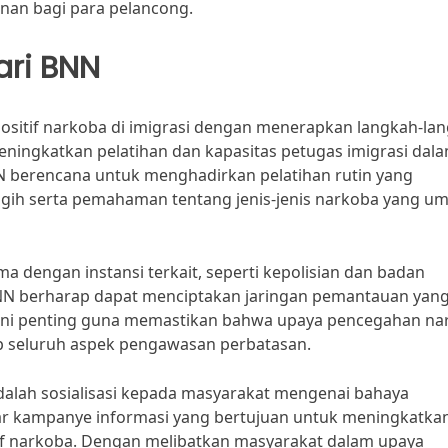
an bagi para pelancong.
ari BNN
sitif narkoba di imigrasi dengan menerapkan langkah-la
meningkatkan pelatihan dan kapasitas petugas imigrasi dal
 berencana untuk menghadirkan pelatihan rutin yang
ggih serta pemahaman tentang jenis-jenis narkoba yang 
a dengan instansi terkait, seperti kepolisian dan badan
BNN berharap dapat menciptakan jaringan pemantauan yan
Hal ini penting guna memastikan bahwa upaya pencegahan n
kup seluruh aspek pengawasan perbatasan.
adalah sosialisasi kepada masyarakat mengenai bahaya
r kampanye informasi yang bertujuan untuk meningkatka
f narkoba. Dengan melibatkan masyarakat dalam upaya