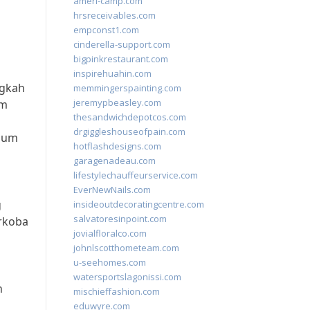
ameri-camp.com
hrsreceivables.com
empconst1.com
cinderella-support.com
bigpinkrestaurant.com
inspirehuahin.com
ngkah
memmingerspainting.com
jeremypbeasley.com
am
thesandwichdepotcos.com
drgiggleshouseofpain.com
umum
hotflashdesigns.com
garagenadeau.com
lifestylechauffeurservice.com
EverNewNails.com
g
insideoutdecoratingcentre.com
salvatoresinpoint.com
arkoba
jovialfloralco.com
johnlscotthometeam.com
u-seehomes.com
watersportslagonissi.com
n
mischieffashion.com
eduwyre.com