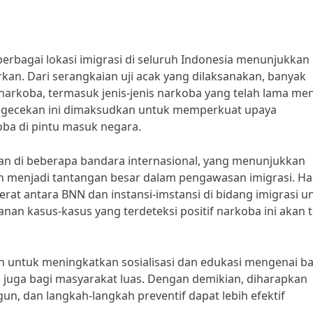
erbagai lokasi imigrasi di seluruh Indonesia menunjukkan
an. Dari serangkaian uji acak yang dilaksanakan, banyak
narkoba, termasuk jenis-jenis narkoba yang telah lama men
 Pengecekan ini dimaksudkan untuk memperkuat upaya
a di pintu masuk negara.
n di beberapa bandara internasional, yang menunjukkan
menjadi tantangan besar dalam pengawasan imigrasi. Hasi
rat antara BNN dan instansi-imstansi di bidang imigrasi u
n kasus-kasus yang terdeteksi positif narkoba ini akan 
n untuk meningkatkan sosialisasi dan edukasi mengenai b
i juga bagi masyarakat luas. Dengan demikian, diharapkan
n, dan langkah-langkah preventif dapat lebih efektif