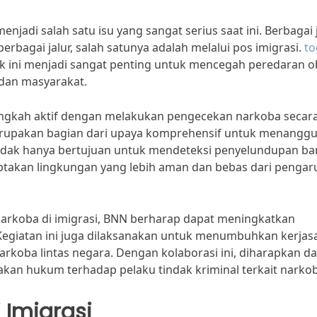
jadi salah satu isu yang sangat serius saat ini. Berbagai 
rbagai jalur, salah satunya adalah melalui pos imigrasi.
to
tik ini menjadi sangat penting untuk mencegah peredaran o
dan masyarakat.
angkah aktif dengan melakukan pengecekan narkoba secar
i merupakan bagian dari upaya komprehensif untuk menanggu
 tidak hanya bertujuan untuk mendeteksi penyelundupan b
iptakan lingkungan yang lebih aman dan bebas dari pengar
 narkoba di imigrasi, BNN berharap dapat meningkatkan
Kegiatan ini juga dilaksanakan untuk menumbuhkan kerja
rkoba lintas negara. Dengan kolaborasi ini, diharapkan d
an hukum terhadap pelaku tindak kriminal terkait narkob
 Imigrasi