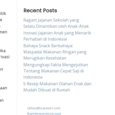
Recent Posts
itik
ra
Ragam Jajanan Sekolah yang
n
Selalu Dinantikan oleh Anak-Anak
umen
Inovasi Jajanan Anak yang Menarik
Perhatian di Indonesia
Bahaya Snack Berbahaya:
ika
Waspadai Makanan Ringan yang
ivasi
Merugikan Kesehatan
Mengungkap Fakta Mengejutkan
an
Tentang Makanan Cepat Saji di
Indonesia
5 Resep Makanan Olahan Enak dan
naan
Mudah Dibuat di Rumah
an
okhealthcareers.com
theintexperience.com