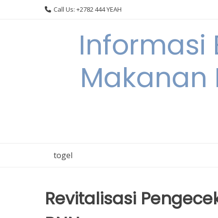
Skip
Call Us: +2782 444 YEAH
to
content
Informasi
Makanan 
togel
Revitalisasi Pengece