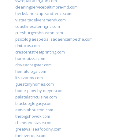
vwrepairarlington.com
cleaningservicebaltimore-md.com
beckslandscapeandfence.com
vistaaltadelveramendi.com
coastlinecateringnc.com
cuesburgershouston.com
psicologiaespecializadaencampeche.com
dmtacos.com
crescentstreetprinting.com
hornopizza.com
driveadragster.com
hematologa.com
lizaivanov.com
guesttinyhomes.com
home-plow-by-meyer.com
palatelatincuisine.com
blackdoglegacy.com
eatvivahouston.com
thebigshowok.com
chimeandstave.com
greatwallseafoodny.com
theloverose.com