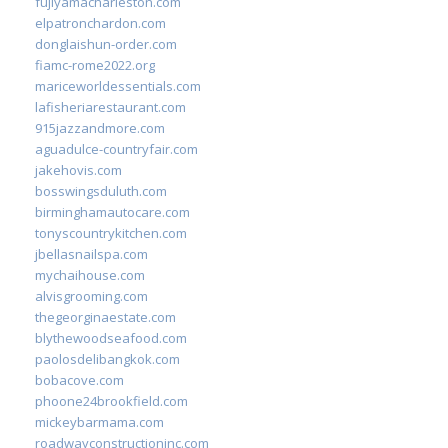
fujiyamacharleston.com
elpatronchardon.com
donglaishun-order.com
fiamc-rome2022.org
mariceworldessentials.com
lafisheriarestaurant.com
915jazzandmore.com
aguadulce-countryfair.com
jakehovis.com
bosswingsduluth.com
birminghamautocare.com
tonyscountrykitchen.com
jbellasnailspa.com
mychaihouse.com
alvisgrooming.com
thegeorginaestate.com
blythewoodseafood.com
paolosdelibangkok.com
bobacove.com
phoone24brookfield.com
mickeybarmama.com
roadwayconstructioninc.com