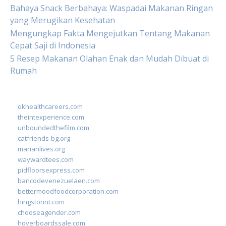
Bahaya Snack Berbahaya: Waspadai Makanan Ringan
yang Merugikan Kesehatan
Mengungkap Fakta Mengejutkan Tentang Makanan
Cepat Saji di Indonesia
5 Resep Makanan Olahan Enak dan Mudah Dibuat di
Rumah
okhealthcareers.com
theintexperience.com
unboundedthefilm.com
catfriends-bg.org
marianlives.org
waywardtees.com
pidfloorsexpress.com
bancodevenezuelaen.com
bettermoodfoodcorporation.com
hingstonnt.com
chooseagender.com
hoverboardssale.com