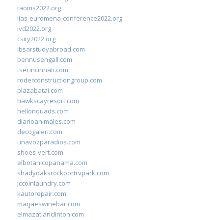
taoms2022.org
iias-euromena-conference2022.org
ivd2022.org
csity2022.org
ibsarstudyabroad.com
bennusehgall.com
tsecincinnati.com
roderconstructiongroup.com
plazabatai.com
hawkscayresort.com
hellonquads.com
diarioanimales.com
decogaleri.com
unavozparadios.com
shoes-vert.com
elbotanicopanama.com
shadyoaksrockportrvpark.com
jccoinlaundry.com
kautorepair.com
marjaeswinebar.com
elmazatlanclinton.com