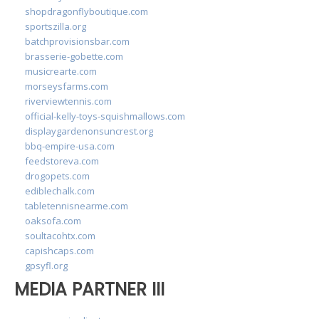
shopdragonflyboutique.com
sportszilla.org
batchprovisionsbar.com
brasserie-gobette.com
musicrearte.com
morseysfarms.com
riverviewtennis.com
official-kelly-toys-squishmallows.com
displaygardenonsuncrest.org
bbq-empire-usa.com
feedstoreva.com
drogopets.com
ediblechalk.com
tabletennisnearme.com
oaksofa.com
soultacohtx.com
capishcaps.com
gpsyfl.org
MEDIA PARTNER III