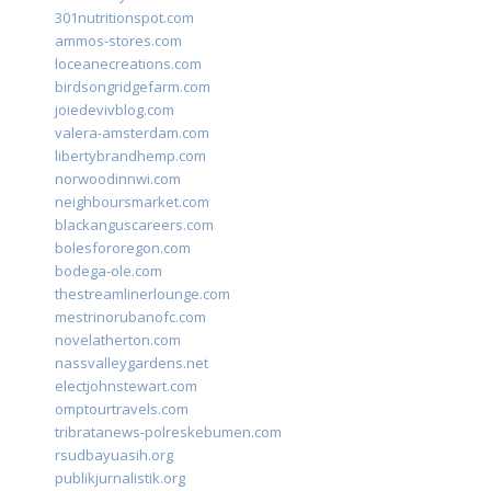
301nutritionspot.com
ammos-stores.com
loceanecreations.com
birdsongridgefarm.com
joiedevivblog.com
valera-amsterdam.com
libertybrandhemp.com
norwoodinnwi.com
neighboursmarket.com
blackanguscareers.com
bolesfororegon.com
bodega-ole.com
thestreamlinerlounge.com
mestrinorubanofc.com
novelatherton.com
nassvalleygardens.net
electjohnstewart.com
omptourtravels.com
tribratanews-polreskebumen.com
rsudbayuasih.org
publikjurnalistik.org