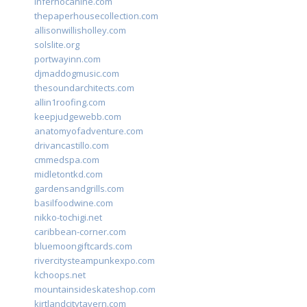
infernocanine.com
thepaperhousecollection.com
allisonwillisholley.com
solslite.org
portwayinn.com
djmaddogmusic.com
thesoundarchitects.com
allin1roofing.com
keepjudgewebb.com
anatomyofadventure.com
drivancastillo.com
cmmedspa.com
midletontkd.com
gardensandgrills.com
basilfoodwine.com
nikko-tochigi.net
caribbean-corner.com
bluemoongiftcards.com
rivercitysteampunkexpo.com
kchoops.net
mountainsideskateshop.com
kirtlandcitytavern.com