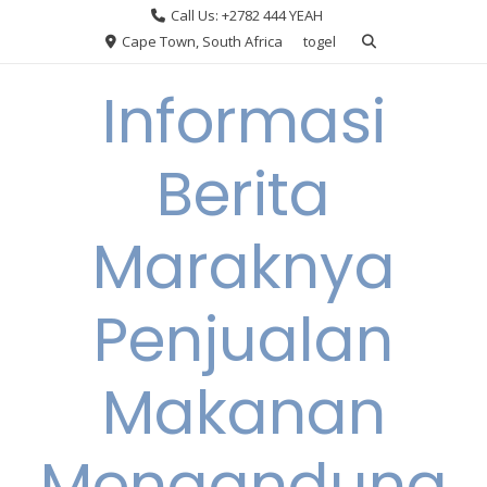
Skip
Call Us: +2782 444 YEAH
to
Cape Town, South Africa
togel
content
Informasi
Berita
Maraknya
Penjualan
Makanan
Mengandung