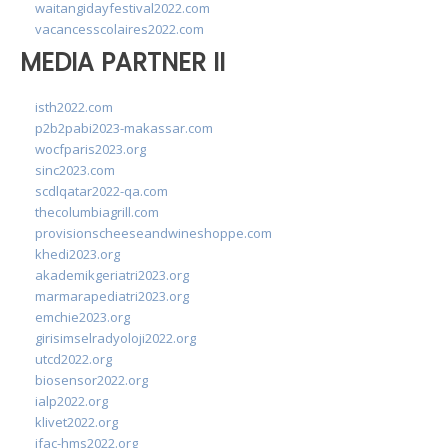
waitangidayfestival2022.com
vacancesscolaires2022.com
MEDIA PARTNER II
isth2022.com
p2b2pabi2023-makassar.com
wocfparis2023.org
sinc2023.com
scdlqatar2022-qa.com
thecolumbiagrill.com
provisionscheeseandwineshoppe.com
khedi2023.org
akademikgeriatri2023.org
marmarapediatri2023.org
emchie2023.org
girisimselradyoloji2022.org
utcd2022.org
biosensor2022.org
ialp2022.org
klivet2022.org
ifac-hms2022.org