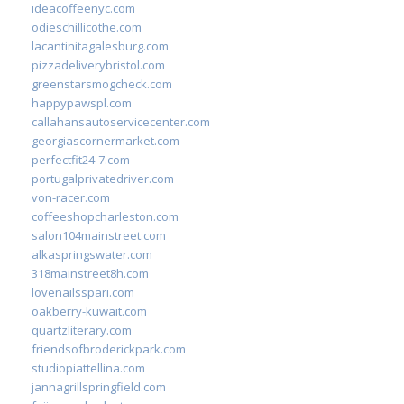
ideacoffeenyc.com
odieschillicothe.com
lacantinitagalesburg.com
pizzadeliverybristol.com
greenstarsmogcheck.com
happypawspl.com
callahansautoservicecenter.com
georgiascornermarket.com
perfectfit24-7.com
portugalprivatedriver.com
von-racer.com
coffeeshopcharleston.com
salon104mainstreet.com
alkaspringswater.com
318mainstreet8h.com
lovenailsspari.com
oakberry-kuwait.com
quartzliterary.com
friendsofbroderickpark.com
studiopiattellina.com
jannagrillspringfield.com