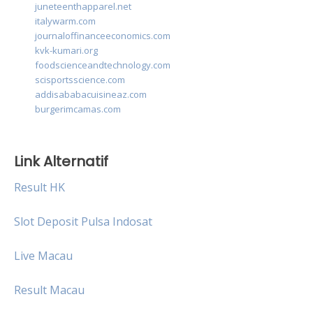
juneteenthapparel.net
italywarm.com
journaloffinanceeconomics.com
kvk-kumari.org
foodscienceandtechnology.com
scisportsscience.com
addisababacuisineaz.com
burgerimcamas.com
Link Alternatif
Result HK
Slot Deposit Pulsa Indosat
Live Macau
Result Macau