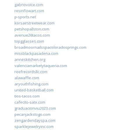
gabriovoice.com
resinflowart.com
p-sports.net
korsairstreetwear.com
petshopallston.com
avenue26tacos.com
topgglasses.com
broadmoornailsspacoloradosprings.com
missblackpasadena.com
anneskitchen.org
valenciamarketytaqueria.com
reefrecordsllc.com
alawaffle.com
aryouthfishing.com
united-basketball.com
tios-tacos.com
cafecito-satx.com
graduacionviu2023.com
pecanjackstogo.com
zengardendayspa.com
sparklejewelryinc.com