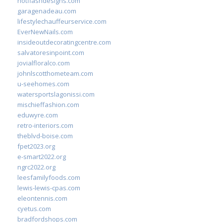
hotflashdesigns.com
garagenadeau.com
lifestylechauffeurservice.com
EverNewNails.com
insideoutdecoratingcentre.com
salvatoresinpoint.com
jovialfloralco.com
johnlscotthometeam.com
u-seehomes.com
watersportslagonissi.com
mischieffashion.com
eduwyre.com
retro-interiors.com
theblvd-boise.com
fpet2023.org
e-smart2022.org
ngrc2022.org
leesfamilyfoods.com
lewis-lewis-cpas.com
eleontennis.com
cyetus.com
bradfordshops.com