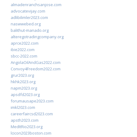
almadenranchsanjose.com
advocatevijay.com
adlibilimler2023.com
naswwebed.org
balithut-manado.org
alteregotradingcompany.org
aprce2022.com
ibie2022.com
sbcc-2022.com
AngolaOilAndGas2022.com
Convoy4Freedom2022.com
grur2023.org
hkhk2023.org
napm2023.org
apsdfd2023.org
forumausape2023.com
imkl2023.com
careerfaircsd2023.com
apsth2023.com
MedItRio2023.org
lcicon2023boston.com