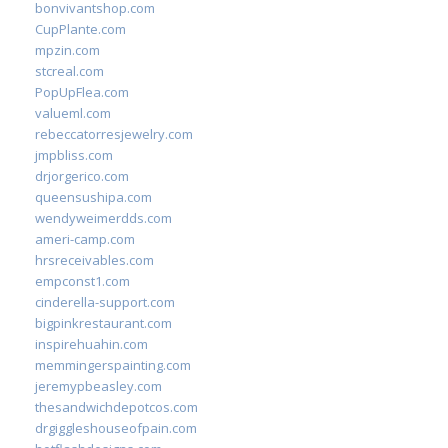
bonvivantshop.com
CupPlante.com
mpzin.com
stcreal.com
PopUpFlea.com
valueml.com
rebeccatorresjewelry.com
jmpbliss.com
drjorgerico.com
queensushipa.com
wendyweimerdds.com
ameri-camp.com
hrsreceivables.com
empconst1.com
cinderella-support.com
bigpinkrestaurant.com
inspirehuahin.com
memmingerspainting.com
jeremypbeasley.com
thesandwichdepotcos.com
drgiggleshouseofpain.com