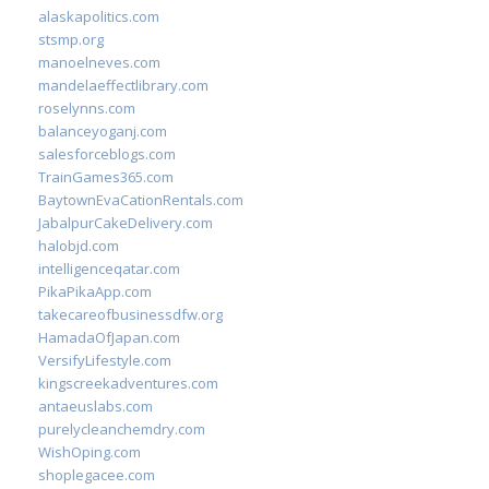
alaskapolitics.com
stsmp.org
manoelneves.com
mandelaeffectlibrary.com
roselynns.com
balanceyoganj.com
salesforceblogs.com
TrainGames365.com
BaytownEvaCationRentals.com
JabalpurCakeDelivery.com
halobjd.com
intelligenceqatar.com
PikaPikaApp.com
takecareofbusinessdfw.org
HamadaOfJapan.com
VersifyLifestyle.com
kingscreekadventures.com
antaeuslabs.com
purelycleanchemdry.com
WishOping.com
shoplegacee.com