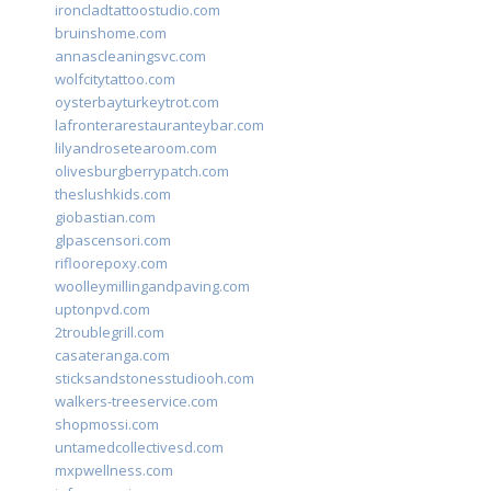
ironcladtattoostudio.com
bruinshome.com
annascleaningsvc.com
wolfcitytattoo.com
oysterbayturkeytrot.com
lafronterarestauranteybar.com
lilyandrosetearoom.com
olivesburgberrypatch.com
theslushkids.com
giobastian.com
glpascensori.com
rifloorepoxy.com
woolleymillingandpaving.com
uptonpvd.com
2troublegrill.com
casateranga.com
sticksandstonesstudiooh.com
walkers-treeservice.com
shopmossi.com
untamedcollectivesd.com
mxpwellness.com