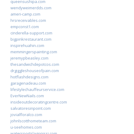
queensushipa.com
wendyweimerdds.com
ameri-camp.com
hrsreceivables.com
empconst1.com
cinderella-support.com
bigpinkrestaurant.com
inspirehuahin.com
memmingerspainting.com
jeremypbeasley.com
thesandwichdepotcos.com
drgiggleshouseofpain.com
hotflashdesigns.com
garagenadeau.com
lifestylechauffeurservice.com
EverNewNails.com
insideoutdecoratingcentre.com
salvatoresinpoint.com
jovialfloralco.com
johnlscotthometeam.com
u-seehomes.com
watersportslagonissi.com