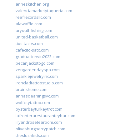
anneskitchen.org
valenciamarketytaqueria.com
reefrecordsllc.com
alawaffle.com
aryouthfishing.com
united-basketball.com
tios-tacos.com
cafecito-satx.com
graduacionviu2023.com
pecanjackstogo.com
zengardendayspa.com
sparklejewelryinc.com
ironcladtattoostudio.com
bruinshome.com
annascleaningsvc.com
wolfcitytattoo.com
oysterbayturkeytrot.com
lafronterarestauranteybar.com
lilyandrosetearoom.com
olivesburgberrypatch.com
theslushkids.com