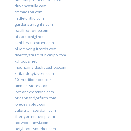
drivancastillo.com
cmmedspa.com
midletontkd.com
gardensandgrills.com
basilfoodwine.com
nikko-tochigi.net
caribbean-corner.com
bluemoongiftcards.com
rivercitysteampunkexpo.com
kchoops.net
mountainsideskateshop.com
kirtlandcitytavern.com
301nutritionspot.com
ammos-stores.com
loceanecreations.com
birdsongridgefarm.com
joiedevivblog.com
valera-amsterdam.com
libertybrandhemp.com
norwoodinnwi.com
neighboursmarket.com