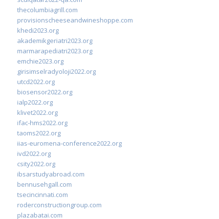
thecolumbiagrill.com
provisionscheeseandwineshoppe.com
khedi2023.org
akademikgeriatri2023.org
marmarapediatri2023.org
emchie2023.org
girisimselradyoloji2022.org
utcd2022.org
biosensor2022.org
ialp2022.org
klivet2022.org
ifac-hms2022.org
taoms2022.org
iias-euromena-conference2022.org
ivd2022.org
csity2022.org
ibsarstudyabroad.com
bennusehgall.com
tsecincinnati.com
roderconstructiongroup.com
plazabatai.com