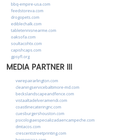
bbq-empire-usa.com
feedstoreva.com
drogopets.com
ediblechalk.com
tabletennisnearme.com
oaksofa.com
soultacohtx.com
capishcaps.com
gpsyfl.org
MEDIA PARTNER III
vwrepairarlington.com
cleaningservicebaltimore-md.com
beckslandscapeandfence.com
vistaaltadelveramendi.com
coastlinecateringnc.com
cuesburgershouston.com
psicologiaespecializadaencampeche.com
dmtacos.com
crescentstreetprinting.com
hornopizza.com