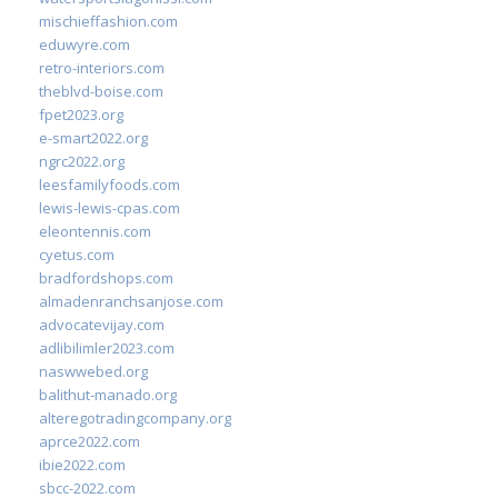
mischieffashion.com
eduwyre.com
retro-interiors.com
theblvd-boise.com
fpet2023.org
e-smart2022.org
ngrc2022.org
leesfamilyfoods.com
lewis-lewis-cpas.com
eleontennis.com
cyetus.com
bradfordshops.com
almadenranchsanjose.com
advocatevijay.com
adlibilimler2023.com
naswwebed.org
balithut-manado.org
alteregotradingcompany.org
aprce2022.com
ibie2022.com
sbcc-2022.com