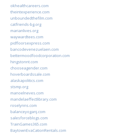
okhealthcareers.com
theintexperience.com
unboundedthefilm.com
catfriends-bg.org
marianlives.org
waywardtees.com
pidfloorsexpress.com
bancodevenezuelaen.com
bettermoodfoodcorporation.com
hingstonnt.com
chooseagender.com
hoverboardssale.com
alaskapolitics.com
stsmp.org
manoelneves.com
mandelaeffectlibrary.com
roselynns.com
balanceyoganj.com
salesforceblogs.com
TrainGames365.com
BaytownEvaCationRentals.com