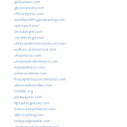
giobastian.com
glpascensori.com
rifloorepoxy.com
woolleymillingandpaving.com
uptonpvd.com
2troublegrill.com
casateranga.com
sticksandstonesstudiooh.com
walkers-treeservice.com
shopmossi.com
untamedcollectivesd.com
mxpwellness.com
infernocanine.com
thepaperhousecollection.com
allisonwillisholley.com
solslite.org
portwayinn.com
djmaddogmusic.com
thesoundarchitects.com
allin1roofing.com
keepjudgewebb.com
anatomyofadventure.com