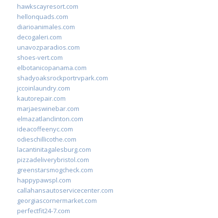
hawkscayresort.com
hellonquads.com
diarioanimales.com
decogaleri.com
unavozparadios.com
shoes-vert.com
elbotanicopanama.com
shadyoaksrockportrvpark.com
jccoinlaundry.com
kautorepair.com
marjaeswinebar.com
elmazatlanclinton.com
ideacoffeenyc.com
odieschillicothe.com
lacantinitagalesburg.com
pizzadeliverybristol.com
greenstarsmogcheck.com
happypawspl.com
callahansautoservicecenter.com
georgiascornermarket.com
perfectfit24-7.com