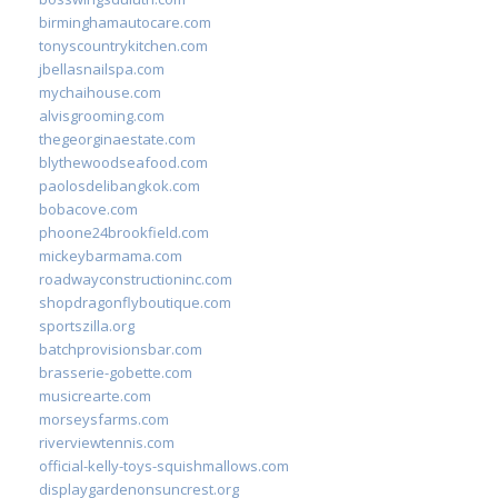
birminghamautocare.com
tonyscountrykitchen.com
jbellasnailspa.com
mychaihouse.com
alvisgrooming.com
thegeorginaestate.com
blythewoodseafood.com
paolosdelibangkok.com
bobacove.com
phoone24brookfield.com
mickeybarmama.com
roadwayconstructioninc.com
shopdragonflyboutique.com
sportszilla.org
batchprovisionsbar.com
brasserie-gobette.com
musicrearte.com
morseysfarms.com
riverviewtennis.com
official-kelly-toys-squishmallows.com
displaygardenonsuncrest.org