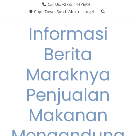
Skip
Call Us: +2782 444 YEAH
to
Cape Town, South Africa
togel
content
Informasi
Berita
Maraknya
Penjualan
Makanan
Mengandung