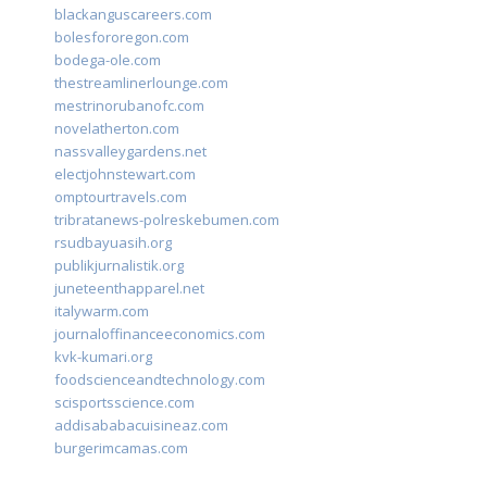
blackanguscareers.com
bolesfororegon.com
bodega-ole.com
thestreamlinerlounge.com
mestrinorubanofc.com
novelatherton.com
nassvalleygardens.net
electjohnstewart.com
omptourtravels.com
tribratanews-polreskebumen.com
rsudbayuasih.org
publikjurnalistik.org
juneteenthapparel.net
italywarm.com
journaloffinanceeconomics.com
kvk-kumari.org
foodscienceandtechnology.com
scisportsscience.com
addisababacuisineaz.com
burgerimcamas.com