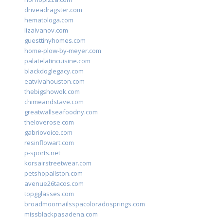
driveadragster.com
hematologa.com
lizaivanov.com
guesttinyhomes.com
home-plow-by-meyer.com
palatelatincuisine.com
blackdoglegacy.com
eatvivahouston.com
thebigshowok.com
chimeandstave.com
greatwallseafoodny.com
theloverose.com
gabriovoice.com
resinflowart.com
p-sports.net
korsairstreetwear.com
petshopallston.com
avenue26tacos.com
topgglasses.com
broadmoornailsspacoloradosprings.com
missblackpasadena.com