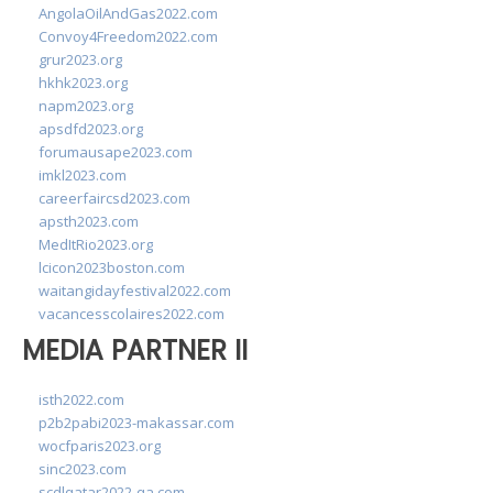
AngolaOilAndGas2022.com
Convoy4Freedom2022.com
grur2023.org
hkhk2023.org
napm2023.org
apsdfd2023.org
forumausape2023.com
imkl2023.com
careerfaircsd2023.com
apsth2023.com
MedItRio2023.org
lcicon2023boston.com
waitangidayfestival2022.com
vacancesscolaires2022.com
MEDIA PARTNER II
isth2022.com
p2b2pabi2023-makassar.com
wocfparis2023.org
sinc2023.com
scdlqatar2022-qa.com