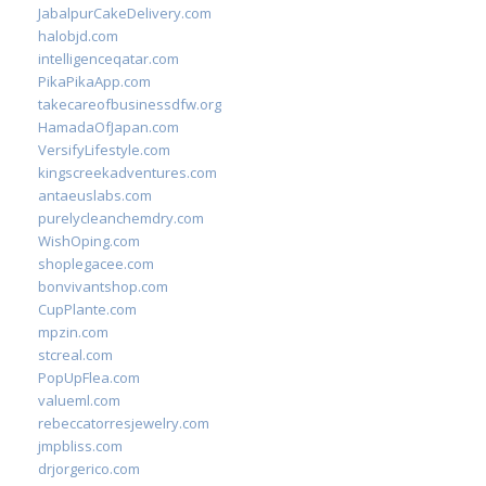
JabalpurCakeDelivery.com
halobjd.com
intelligenceqatar.com
PikaPikaApp.com
takecareofbusinessdfw.org
HamadaOfJapan.com
VersifyLifestyle.com
kingscreekadventures.com
antaeuslabs.com
purelycleanchemdry.com
WishOping.com
shoplegacee.com
bonvivantshop.com
CupPlante.com
mpzin.com
stcreal.com
PopUpFlea.com
valueml.com
rebeccatorresjewelry.com
jmpbliss.com
drjorgerico.com