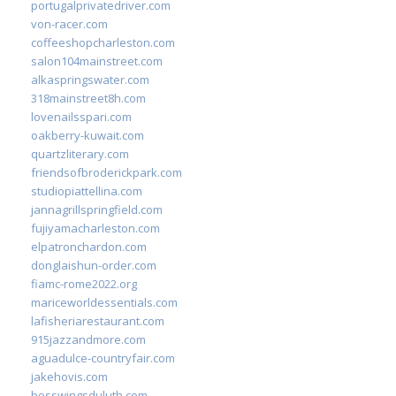
portugalprivatedriver.com
von-racer.com
coffeeshopcharleston.com
salon104mainstreet.com
alkaspringswater.com
318mainstreet8h.com
lovenailsspari.com
oakberry-kuwait.com
quartzliterary.com
friendsofbroderickpark.com
studiopiattellina.com
jannagrillspringfield.com
fujiyamacharleston.com
elpatronchardon.com
donglaishun-order.com
fiamc-rome2022.org
mariceworldessentials.com
lafisheriarestaurant.com
915jazzandmore.com
aguadulce-countryfair.com
jakehovis.com
bosswingsduluth.com