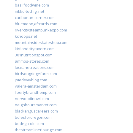
basilfoodwine.com
nikko-tochigi.net
caribbean-corner.com
bluemoongiftcards.com
rivercitysteampunkexpo.com
kchoops.net
mountainsideskateshop.com
kirtlandcitytavern.com
301nutritionspot.com
ammos-stores.com
loceanecreations.com
birdsongridgefarm.com
joiedevivblog.com
valera-amsterdam.com
libertybrandhemp.com
norwoodinnwi.com
neighboursmarket.com
blackanguscareers.com
bolesfororegon.com
bodega-ole.com
thestreamlinerlounge.com