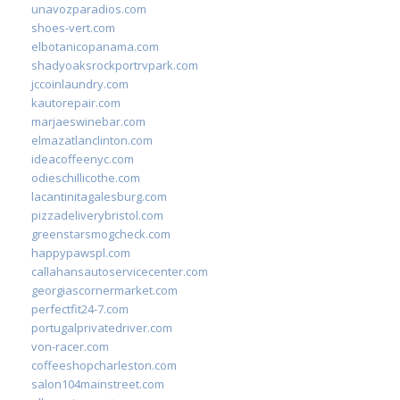
unavozparadios.com
shoes-vert.com
elbotanicopanama.com
shadyoaksrockportrvpark.com
jccoinlaundry.com
kautorepair.com
marjaeswinebar.com
elmazatlanclinton.com
ideacoffeenyc.com
odieschillicothe.com
lacantinitagalesburg.com
pizzadeliverybristol.com
greenstarsmogcheck.com
happypawspl.com
callahansautoservicecenter.com
georgiascornermarket.com
perfectfit24-7.com
portugalprivatedriver.com
von-racer.com
coffeeshopcharleston.com
salon104mainstreet.com