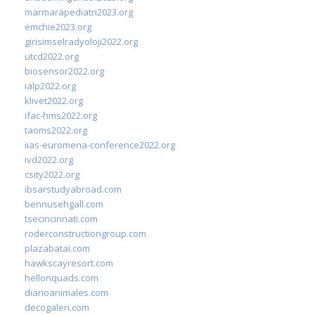
marmarapediatri2023.org
emchie2023.org
girisimselradyoloji2022.org
utcd2022.org
biosensor2022.org
ialp2022.org
klivet2022.org
ifac-hms2022.org
taoms2022.org
iias-euromena-conference2022.org
ivd2022.org
csity2022.org
ibsarstudyabroad.com
bennusehgall.com
tsecincinnati.com
roderconstructiongroup.com
plazabatai.com
hawkscayresort.com
hellonquads.com
diarioanimales.com
decogaleri.com