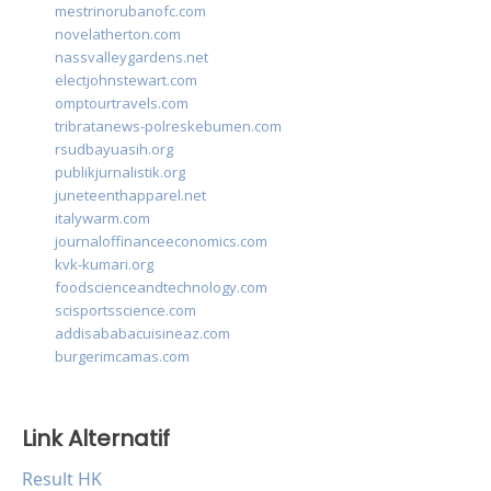
mestrinorubanofc.com
novelatherton.com
nassvalleygardens.net
electjohnstewart.com
omptourtravels.com
tribratanews-polreskebumen.com
rsudbayuasih.org
publikjurnalistik.org
juneteenthapparel.net
italywarm.com
journaloffinanceeconomics.com
kvk-kumari.org
foodscienceandtechnology.com
scisportsscience.com
addisababacuisineaz.com
burgerimcamas.com
Link Alternatif
Result HK