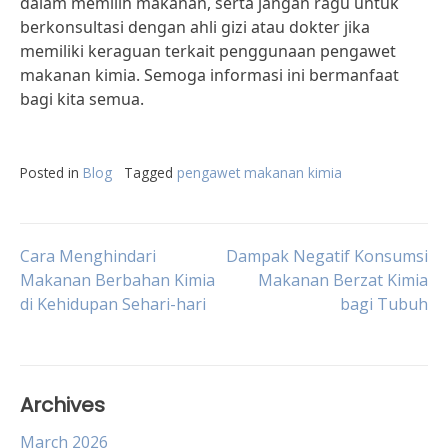
dalam memilih makanan, serta jangan ragu untuk
berkonsultasi dengan ahli gizi atau dokter jika
memiliki keraguan terkait penggunaan pengawet
makanan kimia. Semoga informasi ini bermanfaat
bagi kita semua.
Posted in
Blog
Tagged
pengawet makanan kimia
Post
Cara Menghindari
Dampak Negatif Konsumsi
Makanan Berbahan Kimia
Makanan Berzat Kimia
di Kehidupan Sehari-hari
bagi Tubuh
navigation
Archives
March 2026