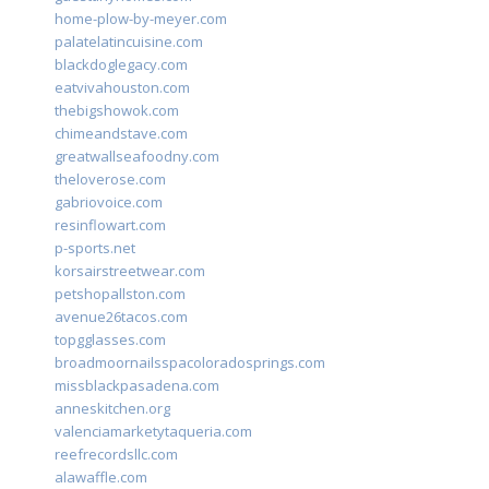
home-plow-by-meyer.com
palatelatincuisine.com
blackdoglegacy.com
eatvivahouston.com
thebigshowok.com
chimeandstave.com
greatwallseafoodny.com
theloverose.com
gabriovoice.com
resinflowart.com
p-sports.net
korsairstreetwear.com
petshopallston.com
avenue26tacos.com
topgglasses.com
broadmoornailsspacoloradosprings.com
missblackpasadena.com
anneskitchen.org
valenciamarketytaqueria.com
reefrecordsllc.com
alawaffle.com