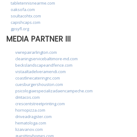
tabletennisnearme.com
oaksofa.com
soultacohtx.com
capishcaps.com
gpsyfl.org
MEDIA PARTNER III
vwrepairarlington.com
cleaningservicebaltimore-md.com
beckslandscapeandfence.com
vistaaltadelveramendi.com
coastlinecateringnc.com
cuesburgershouston.com
psicologiaespecializadaencampeche.com
dmtacos.com
crescentstreetprinting.com
hornopizza.com
driveadragster.com
hematologa.com
lizaivanov.com
guesttinyhomes.com