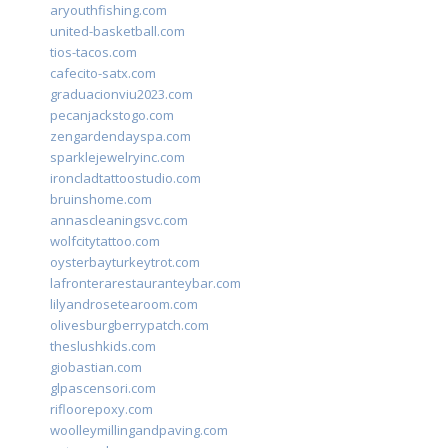
aryouthfishing.com
united-basketball.com
tios-tacos.com
cafecito-satx.com
graduacionviu2023.com
pecanjackstogo.com
zengardendayspa.com
sparklejewelryinc.com
ironcladtattoostudio.com
bruinshome.com
annascleaningsvc.com
wolfcitytattoo.com
oysterbayturkeytrot.com
lafronterarestauranteybar.com
lilyandrosetearoom.com
olivesburgberrypatch.com
theslushkids.com
giobastian.com
glpascensori.com
rifloorepoxy.com
woolleymillingandpaving.com