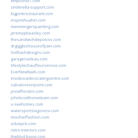
empconst1.com
cinderella-support.com
bigpinkrestaurant.com
inspirehuahin.com
memmingerspainting.com
jeremypbeasley.com
thesandwichdepotcos.com
drgiggleshouseofpain.com
hotflashdesigns.com
garagenadeau.com
lifestylechauffeurservice.com
EverNewNails.com
insideoutdecoratingcentre.com
salvatoresinpoint.com
jovialfloralco.com
johnlscotthometeam.com
u-seehomes.com
watersportslagonissi.com
mischieffashion.com
eduwyre.com
retro-interiors.com
theblvd-boise.com