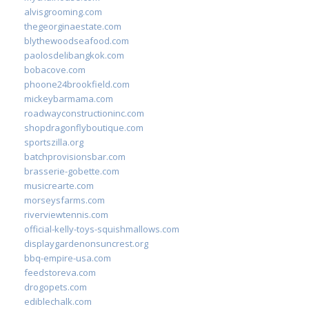
alvisgrooming.com
thegeorginaestate.com
blythewoodseafood.com
paolosdelibangkok.com
bobacove.com
phoone24brookfield.com
mickeybarmama.com
roadwayconstructioninc.com
shopdragonflyboutique.com
sportszilla.org
batchprovisionsbar.com
brasserie-gobette.com
musicrearte.com
morseysfarms.com
riverviewtennis.com
official-kelly-toys-squishmallows.com
displaygardenonsuncrest.org
bbq-empire-usa.com
feedstoreva.com
drogopets.com
ediblechalk.com