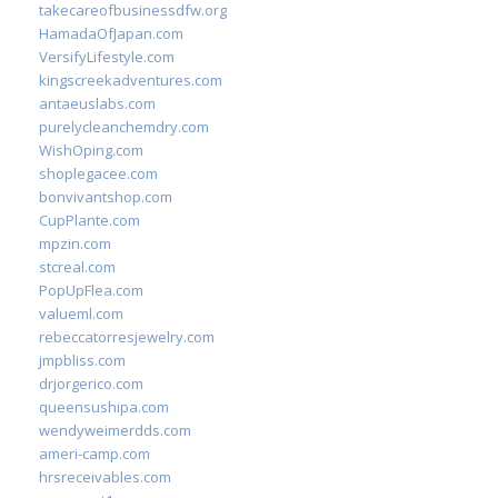
takecareofbusinessdfw.org
HamadaOfJapan.com
VersifyLifestyle.com
kingscreekadventures.com
antaeuslabs.com
purelycleanchemdry.com
WishOping.com
shoplegacee.com
bonvivantshop.com
CupPlante.com
mpzin.com
stcreal.com
PopUpFlea.com
valueml.com
rebeccatorresjewelry.com
jmpbliss.com
drjorgerico.com
queensushipa.com
wendyweimerdds.com
ameri-camp.com
hrsreceivables.com