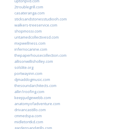
uptonpvd.com
2troublegrill.com
casateranga.com
sticksandstonesstudiooh.com
walkers-treeservice.com
shopmossi.com
untamedcollectivesd.com
mxpwellness.com
infernocanine.com
thepaperhousecollection.com
allisonwillisholley.com
solslite.org
portwayinn.com
djmaddogmusic.com
thesoundarchitects.com
allin1roofing.com
keepjudgewebb.com
anatomyofadventure.com
drivancastillo.com
cmmedspa.com
midletontkd.com
gardensandgrills.com