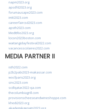
napm2023.org
apsdfd2023.org
forumausape2023.com
imkl2023.com
careerfaircsd2023.com
apsth2023.com
MedItRio2023.org
lcicon2023boston.com
waitangidayfestival2022.com
vacancesscolaires2022.com
MEDIA PARTNER II
isth2022.com
p2b2pabi2023-makassar.com
wocfparis2023.org
sinc2023.com
scdlqatar2022-qa.com
thecolumbiagrill.com
provisionscheeseandwineshoppe.com
khedi2023.org
akademikgeriatri2023.org