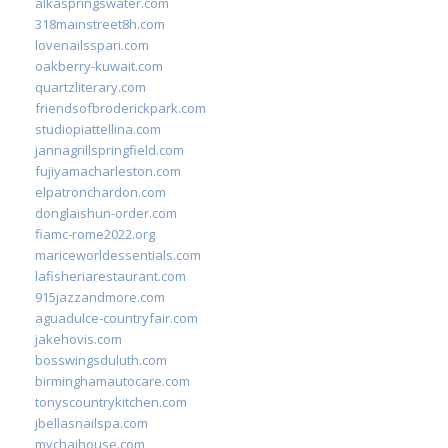
alkaspringswater.com
318mainstreet8h.com
lovenailsspari.com
oakberry-kuwait.com
quartzliterary.com
friendsofbroderickpark.com
studiopiattellina.com
jannagrillspringfield.com
fujiyamacharleston.com
elpatronchardon.com
donglaishun-order.com
fiamc-rome2022.org
mariceworldessentials.com
lafisheriarestaurant.com
915jazzandmore.com
aguadulce-countryfair.com
jakehovis.com
bosswingsduluth.com
birminghamautocare.com
tonyscountrykitchen.com
jbellasnailspa.com
mychaihouse.com