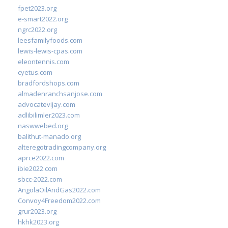
fpet2023.org
e-smart2022.org
ngrc2022.org
leesfamilyfoods.com
lewis-lewis-cpas.com
eleontennis.com
cyetus.com
bradfordshops.com
almadenranchsanjose.com
advocatevijay.com
adlibilimler2023.com
naswwebed.org
balithut-manado.org
alteregotradingcompany.org
aprce2022.com
ibie2022.com
sbcc-2022.com
AngolaOilAndGas2022.com
Convoy4Freedom2022.com
grur2023.org
hkhk2023.org