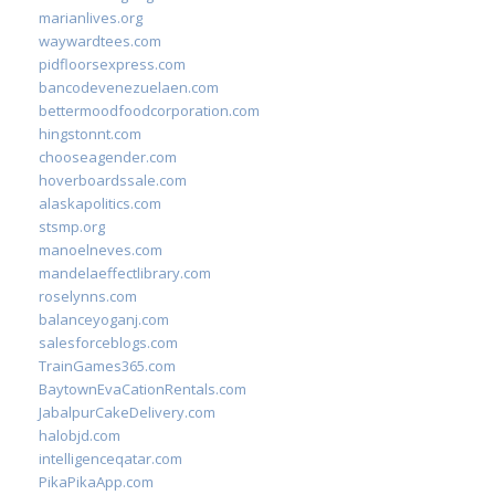
marianlives.org
waywardtees.com
pidfloorsexpress.com
bancodevenezuelaen.com
bettermoodfoodcorporation.com
hingstonnt.com
chooseagender.com
hoverboardssale.com
alaskapolitics.com
stsmp.org
manoelneves.com
mandelaeffectlibrary.com
roselynns.com
balanceyoganj.com
salesforceblogs.com
TrainGames365.com
BaytownEvaCationRentals.com
JabalpurCakeDelivery.com
halobjd.com
intelligenceqatar.com
PikaPikaApp.com