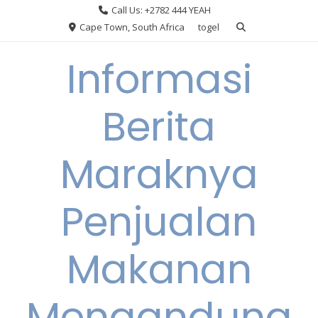
Skip
Call Us: +2782 444 YEAH
to
Cape Town, South Africa
togel
content
Informasi
Berita
Maraknya
Penjualan
Makanan
Mengandung