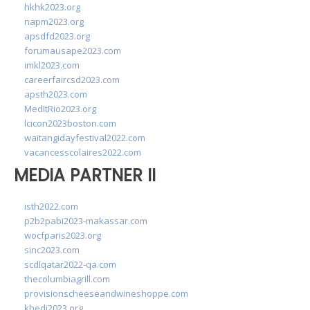
hkhk2023.org
napm2023.org
apsdfd2023.org
forumausape2023.com
imkl2023.com
careerfaircsd2023.com
apsth2023.com
MedItRio2023.org
lcicon2023boston.com
waitangidayfestival2022.com
vacancesscolaires2022.com
MEDIA PARTNER II
isth2022.com
p2b2pabi2023-makassar.com
wocfparis2023.org
sinc2023.com
scdlqatar2022-qa.com
thecolumbiagrill.com
provisionscheeseandwineshoppe.com
khedi2023.org