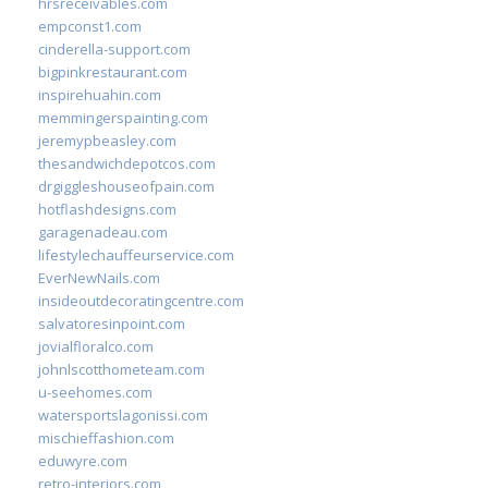
hrsreceivables.com
empconst1.com
cinderella-support.com
bigpinkrestaurant.com
inspirehuahin.com
memmingerspainting.com
jeremypbeasley.com
thesandwichdepotcos.com
drgiggleshouseofpain.com
hotflashdesigns.com
garagenadeau.com
lifestylechauffeurservice.com
EverNewNails.com
insideoutdecoratingcentre.com
salvatoresinpoint.com
jovialfloralco.com
johnlscotthometeam.com
u-seehomes.com
watersportslagonissi.com
mischieffashion.com
eduwyre.com
retro-interiors.com