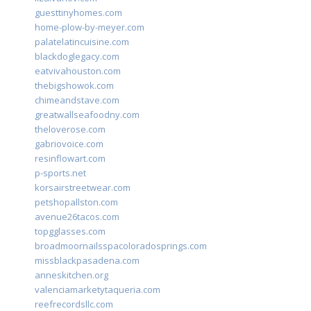
guesttinyhomes.com
home-plow-by-meyer.com
palatelatincuisine.com
blackdoglegacy.com
eatvivahouston.com
thebigshowok.com
chimeandstave.com
greatwallseafoodny.com
theloverose.com
gabriovoice.com
resinflowart.com
p-sports.net
korsairstreetwear.com
petshopallston.com
avenue26tacos.com
topgglasses.com
broadmoornailsspacoloradosprings.com
missblackpasadena.com
anneskitchen.org
valenciamarketytaqueria.com
reefrecordsllc.com