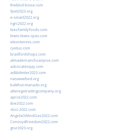
theblvd-boise.com
fpet2023.org
e-smart2022.org
ngrc2022.org
leesfamilyfoods.com
lewis-lewis-cpas.com
eleontennis.com
cyetus.com
bradfordshops.com
almadenranchsanjose.com
advocatevijay.com
adlibilimler2023.com
naswwebed.org
balithut-manado.org
alteregotradingcompany.org
aprce2022.com
ibie2022.com
sbcc-2022.com
AngolaOilAndGas2022.com
Convoy4Freedom2022.com
grur2023.org