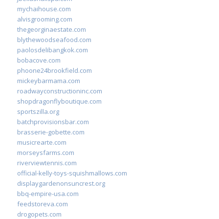
mychaihouse.com
alvisgrooming.com
thegeorginaestate.com
blythewoodseafood.com
paolosdelibangkok.com
bobacove.com
phoone24brookfield.com
mickeybarmama.com
roadwayconstructioninc.com
shopdragonflyboutique.com
sportszilla.org
batchprovisionsbar.com
brasserie-gobette.com
musicrearte.com
morseysfarms.com
riverviewtennis.com
official-kelly-toys-squishmallows.com
displaygardenonsuncrest.org
bbq-empire-usa.com
feedstoreva.com
drogopets.com