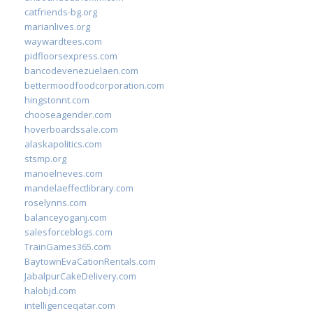
catfriends-bg.org
marianlives.org
waywardtees.com
pidfloorsexpress.com
bancodevenezuelaen.com
bettermoodfoodcorporation.com
hingstonnt.com
chooseagender.com
hoverboardssale.com
alaskapolitics.com
stsmp.org
manoelneves.com
mandelaeffectlibrary.com
roselynns.com
balanceyoganj.com
salesforceblogs.com
TrainGames365.com
BaytownEvaCationRentals.com
JabalpurCakeDelivery.com
halobjd.com
intelligenceqatar.com