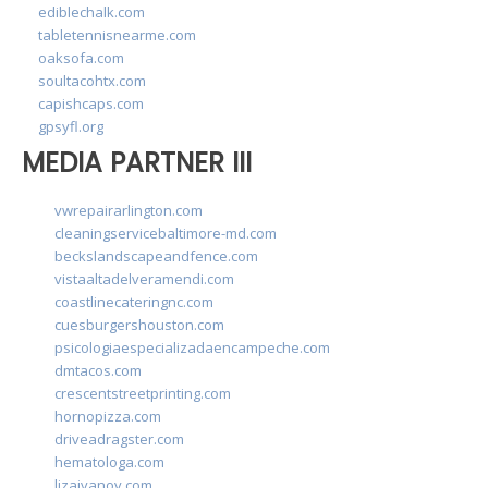
ediblechalk.com
tabletennisnearme.com
oaksofa.com
soultacohtx.com
capishcaps.com
gpsyfl.org
MEDIA PARTNER III
vwrepairarlington.com
cleaningservicebaltimore-md.com
beckslandscapeandfence.com
vistaaltadelveramendi.com
coastlinecateringnc.com
cuesburgershouston.com
psicologiaespecializadaencampeche.com
dmtacos.com
crescentstreetprinting.com
hornopizza.com
driveadragster.com
hematologa.com
lizaivanov.com