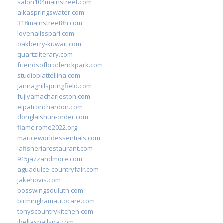
salon104mainstreet.com
alkaspringswater.com
318mainstreet8h.com
lovenailsspari.com
oakberry-kuwait.com
quartzliterary.com
friendsofbroderickpark.com
studiopiattellina.com
jannagrillspringfield.com
fujiyamacharleston.com
elpatronchardon.com
donglaishun-order.com
fiamc-rome2022.org
mariceworldessentials.com
lafisheriarestaurant.com
915jazzandmore.com
aguadulce-countryfair.com
jakehovis.com
bosswingsduluth.com
birminghamautocare.com
tonyscountrykitchen.com
jbellasnailspa.com