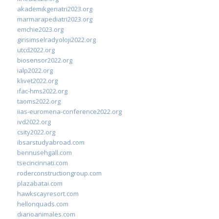
akademikgeriatri2023.org
marmarapediatri2023.org
emchie2023.org
girisimselradyoloji2022.org
utcd2022.org
biosensor2022.org
ialp2022.org
klivet2022.org
ifac-hms2022.org
taoms2022.org
iias-euromena-conference2022.org
ivd2022.org
csity2022.org
ibsarstudyabroad.com
bennusehgall.com
tsecincinnati.com
roderconstructiongroup.com
plazabatai.com
hawkscayresort.com
hellonquads.com
diarioanimales.com