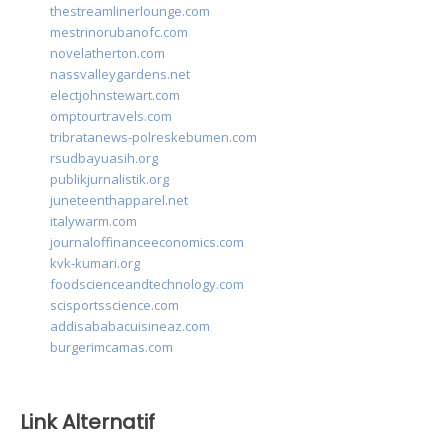
thestreamlinerlounge.com
mestrinorubanofc.com
novelatherton.com
nassvalleygardens.net
electjohnstewart.com
omptourtravels.com
tribratanews-polreskebumen.com
rsudbayuasih.org
publikjurnalistik.org
juneteenthapparel.net
italywarm.com
journaloffinanceeconomics.com
kvk-kumari.org
foodscienceandtechnology.com
scisportsscience.com
addisababacuisineaz.com
burgerimcamas.com
Link Alternatif