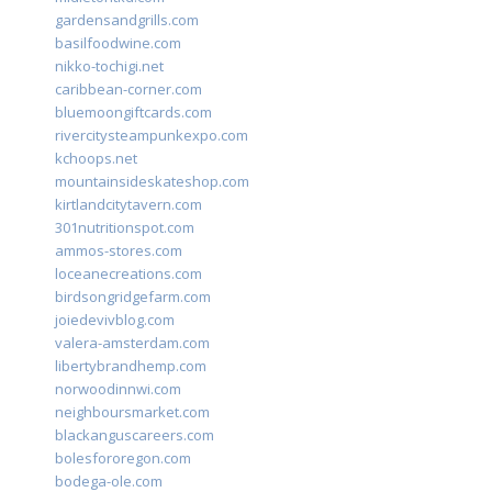
gardensandgrills.com
basilfoodwine.com
nikko-tochigi.net
caribbean-corner.com
bluemoongiftcards.com
rivercitysteampunkexpo.com
kchoops.net
mountainsideskateshop.com
kirtlandcitytavern.com
301nutritionspot.com
ammos-stores.com
loceanecreations.com
birdsongridgefarm.com
joiedevivblog.com
valera-amsterdam.com
libertybrandhemp.com
norwoodinnwi.com
neighboursmarket.com
blackanguscareers.com
bolesfororegon.com
bodega-ole.com