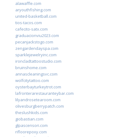
alawaffle.com
aryouthfishing.com
united-basketball.com
tios-tacos.com
cafecito-satx.com
graduacionviu2023.com
pecanjackstogo.com
zengardendayspa.com
sparklejewelryinc.com
ironcladtattoostudio.com
bruinshome.com
annascleaningsvc.com
wolfcitytattoo.com
oysterbayturkeytrot.com
lafronterarestauranteybar.com
lilyandrosetearoom.com
olivesburgberrypatch.com
theslushkids.com
giobastian.com
glpascensori.com
rifloorepoxy.com