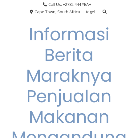
Skip
Call Us: +2782 444 YEAH
to
Cape Town, South Africa
togel
content
Informasi
Berita
Maraknya
Penjualan
Makanan
Mengandung