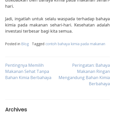
disebabkan oleh bahaya kimia pada makanan sehari-
hari.
Jadi, ingatlah untuk selalu waspada terhadap bahaya
kimia pada makanan sehari-hari. Kesehatan adalah
investasi terbesar bagi kita semua.
Posted in
Blog
Tagged
contoh bahaya kimia pada makanan
Post
Pentingnya Memilih
Peringatan: Bahaya
Makanan Sehat Tanpa
Makanan Ringan
Bahan Kimia Berbahaya
Mengandung Bahan Kimia
navigation
Berbahaya
Archives