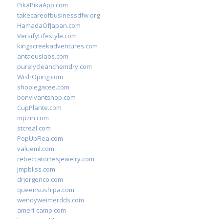
PikaPikaApp.com
takecareofbusinessdfw.org
HamadaOfJapan.com
VersifyLifestyle.com
kingscreekadventures.com
antaeuslabs.com
purelycleanchemdry.com
WishOping.com
shoplegacee.com
bonvivantshop.com
CupPlante.com
mpzin.com
stcreal.com
PopUpFlea.com
valueml.com
rebeccatorresjewelry.com
jmpbliss.com
drjorgerico.com
queensushipa.com
wendyweimerdds.com
ameri-camp.com