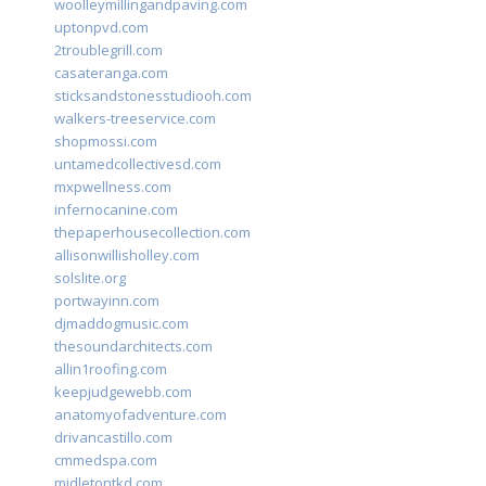
woolleymillingandpaving.com
uptonpvd.com
2troublegrill.com
casateranga.com
sticksandstonesstudiooh.com
walkers-treeservice.com
shopmossi.com
untamedcollectivesd.com
mxpwellness.com
infernocanine.com
thepaperhousecollection.com
allisonwillisholley.com
solslite.org
portwayinn.com
djmaddogmusic.com
thesoundarchitects.com
allin1roofing.com
keepjudgewebb.com
anatomyofadventure.com
drivancastillo.com
cmmedspa.com
midletontkd.com