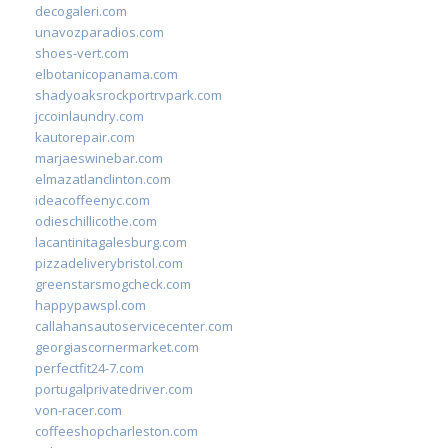
decogaleri.com
unavozparadios.com
shoes-vert.com
elbotanicopanama.com
shadyoaksrockportrvpark.com
jccoinlaundry.com
kautorepair.com
marjaeswinebar.com
elmazatlanclinton.com
ideacoffeenyc.com
odieschillicothe.com
lacantinitagalesburg.com
pizzadeliverybristol.com
greenstarsmogcheck.com
happypawspl.com
callahansautoservicecenter.com
georgiascornermarket.com
perfectfit24-7.com
portugalprivatedriver.com
von-racer.com
coffeeshopcharleston.com