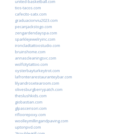
united-basketball.com
tios-tacos.com
cafecito-satx.com
graduacionviu2023.com
pecanjackstogo.com
zengardendayspa.com
sparklejewelryinc.com
ironcladtattoostudio.com
bruinshome.com
annascleaningsvc.com
wolfcitytattoo.com
oysterbayturkeytrot.com
lafronterarestauranteybar.com
lilyandrosetearoom.com
olivesburgberrypatch.com
theslushkids.com
giobastian.com
glpascensori.com
rifloorepoxy.com
woolleymillingandpaving.com
uptonpvd.com
2troublegrill.com