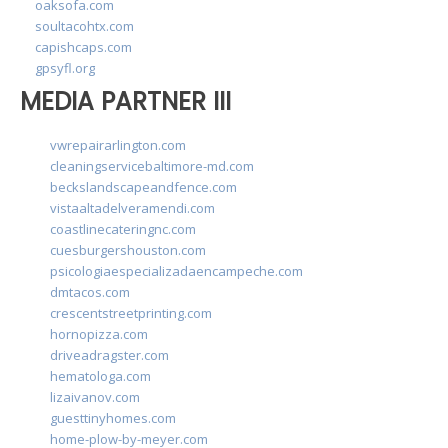
oaksofa.com
soultacohtx.com
capishcaps.com
gpsyfl.org
MEDIA PARTNER III
vwrepairarlington.com
cleaningservicebaltimore-md.com
beckslandscapeandfence.com
vistaaltadelveramendi.com
coastlinecateringnc.com
cuesburgershouston.com
psicologiaespecializadaencampeche.com
dmtacos.com
crescentstreetprinting.com
hornopizza.com
driveadragster.com
hematologa.com
lizaivanov.com
guesttinyhomes.com
home-plow-by-meyer.com