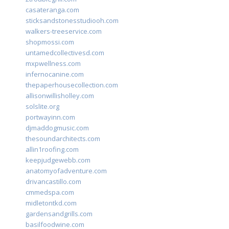
casateranga.com
sticksandstonesstudiooh.com
walkers-treeservice.com
shopmossi.com
untamedcollectivesd.com
mxpwellness.com
infernocanine.com
thepaperhousecollection.com
allisonwillisholley.com
solslite.org
portwayinn.com
djmaddogmusic.com
thesoundarchitects.com
allin1roofing.com
keepjudgewebb.com
anatomyofadventure.com
drivancastillo.com
cmmedspa.com
midletontkd.com
gardensandgrills.com
basilfoodwine.com