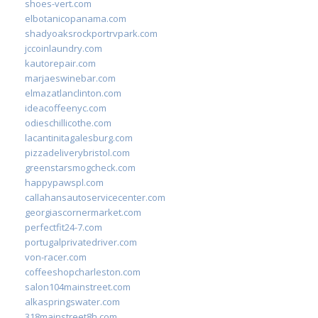
shoes-vert.com
elbotanicopanama.com
shadyoaksrockportrvpark.com
jccoinlaundry.com
kautorepair.com
marjaeswinebar.com
elmazatlanclinton.com
ideacoffeenyc.com
odieschillicothe.com
lacantinitagalesburg.com
pizzadeliverybristol.com
greenstarsmogcheck.com
happypawspl.com
callahansautoservicecenter.com
georgiascornermarket.com
perfectfit24-7.com
portugalprivatedriver.com
von-racer.com
coffeeshopcharleston.com
salon104mainstreet.com
alkaspringswater.com
318mainstreet8h.com