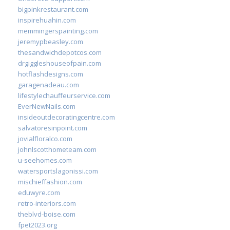
bigpinkrestaurant.com
inspirehuahin.com
memmingerspainting.com
jeremypbeasley.com
thesandwichdepotcos.com
drgiggleshouseofpain.com
hotflashdesigns.com
garagenadeau.com
lifestylechauffeurservice.com
EverNewNails.com
insideoutdecoratingcentre.com
salvatoresinpoint.com
jovialfloralco.com
johnlscotthometeam.com
u-seehomes.com
watersportslagonissi.com
mischieffashion.com
eduwyre.com
retro-interiors.com
theblvd-boise.com
fpet2023.org