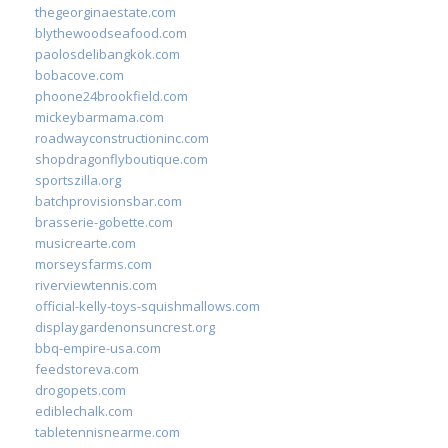
thegeorginaestate.com
blythewoodseafood.com
paolosdelibangkok.com
bobacove.com
phoone24brookfield.com
mickeybarmama.com
roadwayconstructioninc.com
shopdragonflyboutique.com
sportszilla.org
batchprovisionsbar.com
brasserie-gobette.com
musicrearte.com
morseysfarms.com
riverviewtennis.com
official-kelly-toys-squishmallows.com
displaygardenonsuncrest.org
bbq-empire-usa.com
feedstoreva.com
drogopets.com
ediblechalk.com
tabletennisnearme.com