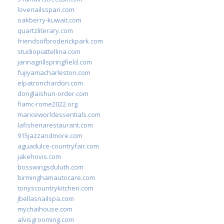
lovenailsspari.com
oakberry-kuwait.com
quartzliterary.com
friendsofbroderickpark.com
studiopiattellina.com
jannagrillspringfield.com
fujiyamacharleston.com
elpatronchardon.com
donglaishun-order.com
fiamc-rome2022.org
mariceworldessentials.com
lafisheriarestaurant.com
915jazzandmore.com
aguadulce-countryfair.com
jakehovis.com
bosswingsduluth.com
birminghamautocare.com
tonyscountrykitchen.com
jbellasnailspa.com
mychaihouse.com
alvisgrooming.com