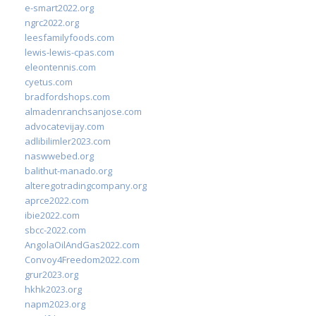
e-smart2022.org
ngrc2022.org
leesfamilyfoods.com
lewis-lewis-cpas.com
eleontennis.com
cyetus.com
bradfordshops.com
almadenranchsanjose.com
advocatevijay.com
adlibilimler2023.com
naswwebed.org
balithut-manado.org
alteregotradingcompany.org
aprce2022.com
ibie2022.com
sbcc-2022.com
AngolaOilAndGas2022.com
Convoy4Freedom2022.com
grur2023.org
hkhk2023.org
napm2023.org