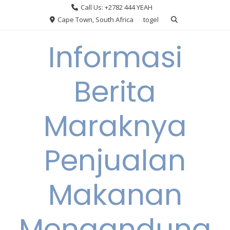
Skip
Call Us: +2782 444 YEAH
to
Cape Town, South Africa
togel
content
Informasi
Berita
Maraknya
Penjualan
Makanan
Mengandung