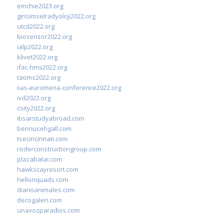
emchie2023.org
girisimselradyoloji2022.org
utcd2022.org
biosensor2022.org
ialp2022.org
klivet2022.org
ifac-hms2022.org
taoms2022.org
iias-euromena-conference2022.org
ivd2022.org
csity2022.org
ibsarstudyabroad.com
bennusehgall.com
tsecincinnati.com
roderconstructiongroup.com
plazabatai.com
hawkscayresort.com
hellonquads.com
diarioanimales.com
decogaleri.com
unavozparadios.com