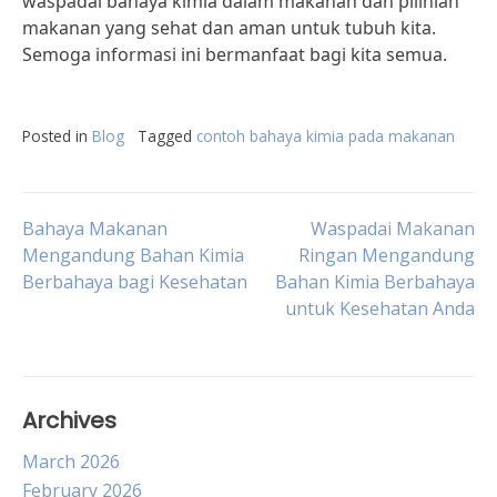
waspadai bahaya kimia dalam makanan dan pilihlah
makanan yang sehat dan aman untuk tubuh kita.
Semoga informasi ini bermanfaat bagi kita semua.
Posted in
Blog
Tagged
contoh bahaya kimia pada makanan
Post
Bahaya Makanan
Waspadai Makanan
Mengandung Bahan Kimia
Ringan Mengandung
Berbahaya bagi Kesehatan
Bahan Kimia Berbahaya
navigation
untuk Kesehatan Anda
Archives
March 2026
February 2026