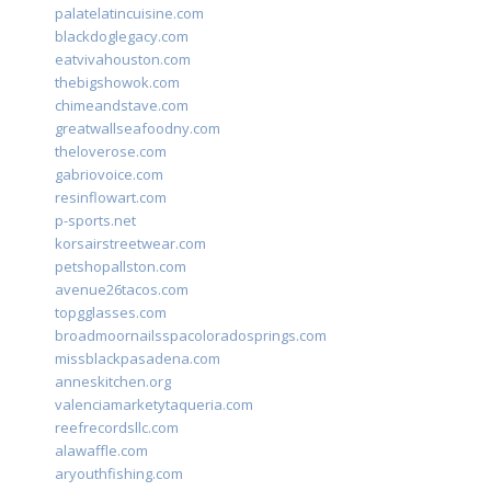
palatelatincuisine.com
blackdoglegacy.com
eatvivahouston.com
thebigshowok.com
chimeandstave.com
greatwallseafoodny.com
theloverose.com
gabriovoice.com
resinflowart.com
p-sports.net
korsairstreetwear.com
petshopallston.com
avenue26tacos.com
topgglasses.com
broadmoornailsspacoloradosprings.com
missblackpasadena.com
anneskitchen.org
valenciamarketytaqueria.com
reefrecordsllc.com
alawaffle.com
aryouthfishing.com