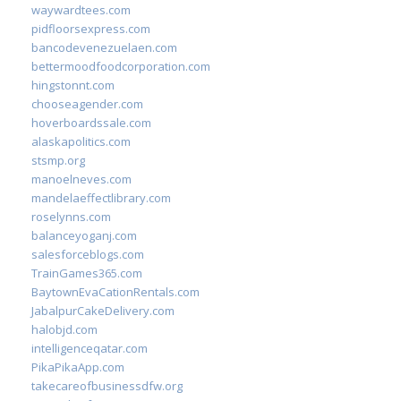
waywardtees.com
pidfloorsexpress.com
bancodevenezuelaen.com
bettermoodfoodcorporation.com
hingstonnt.com
chooseagender.com
hoverboardssale.com
alaskapolitics.com
stsmp.org
manoelneves.com
mandelaeffectlibrary.com
roselynns.com
balanceyoganj.com
salesforceblogs.com
TrainGames365.com
BaytownEvaCationRentals.com
JabalpurCakeDelivery.com
halobjd.com
intelligenceqatar.com
PikaPikaApp.com
takecareofbusinessdfw.org