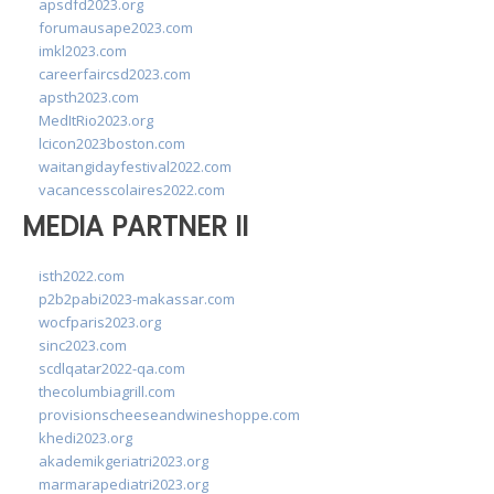
apsdfd2023.org
forumausape2023.com
imkl2023.com
careerfaircsd2023.com
apsth2023.com
MedItRio2023.org
lcicon2023boston.com
waitangidayfestival2022.com
vacancesscolaires2022.com
MEDIA PARTNER II
isth2022.com
p2b2pabi2023-makassar.com
wocfparis2023.org
sinc2023.com
scdlqatar2022-qa.com
thecolumbiagrill.com
provisionscheeseandwineshoppe.com
khedi2023.org
akademikgeriatri2023.org
marmarapediatri2023.org