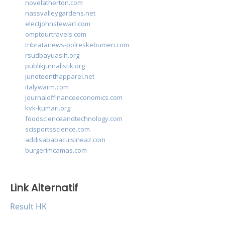
novelatherton.com
nassvalleygardens.net
electjohnstewart.com
omptourtravels.com
tribratanews-polreskebumen.com
rsudbayuasih.org
publikjurnalistik.org
juneteenthapparel.net
italywarm.com
journaloffinanceeconomics.com
kvk-kumari.org
foodscienceandtechnology.com
scisportsscience.com
addisababacuisineaz.com
burgerimcamas.com
Link Alternatif
Result HK