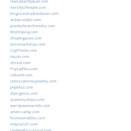
HamadaOfJapan.com
VersifyLifestyle.com
kingscreekadventures.com
antaeuslabs.com
purelycleanchemdry.com
WishOping.com
shoplegacee.com
bonvivantshop.com
CupPlante.com
mpzin.com
stcreal.com
PopUpFlea.com
valueml.com
rebeccatorresjewelry.com
jmpbliss.com
drjorgerico.com
queensushipa.com
wendyweimerdds.com
ameri-camp.com
hrsreceivables.com
empconst1.com
cinderella-support.com