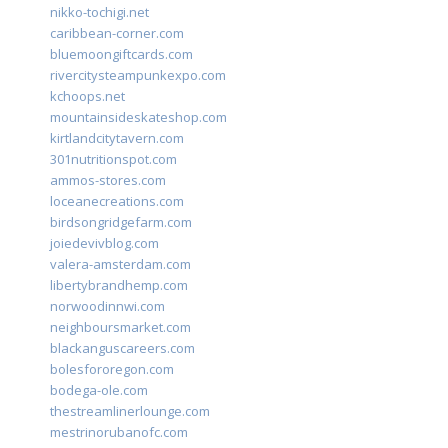
nikko-tochigi.net
caribbean-corner.com
bluemoongiftcards.com
rivercitysteampunkexpo.com
kchoops.net
mountainsideskateshop.com
kirtlandcitytavern.com
301nutritionspot.com
ammos-stores.com
loceanecreations.com
birdsongridgefarm.com
joiedevivblog.com
valera-amsterdam.com
libertybrandhemp.com
norwoodinnwi.com
neighboursmarket.com
blackanguscareers.com
bolesfororegon.com
bodega-ole.com
thestreamlinerlounge.com
mestrinorubanofc.com