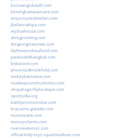
bosswingsduluth.com
birminghamautocare.com
tonyscountrykitchen.com
jbellasnailspa.com
mychaihouse.com
alvisgrooming.com
thegeorginaestate.com
blythewoodseafood.com
paolosdelibangkok.com
bobacove.com
phoone24brookfield.com
mickeybarmama.com
roadwayconstructioninc.com
shopdragonflyboutique.com
sportszilla.org
batchprovisionsbar.com
brasserie-gobette.com
musicrearte.com
morseysfarms.com
riverviewtennis.com
official-kelly-toys-squishmallows.com