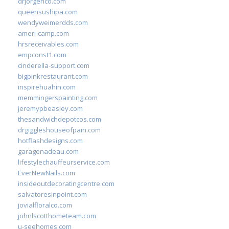
drjorgerico.com
queensushipa.com
wendyweimerdds.com
ameri-camp.com
hrsreceivables.com
empconst1.com
cinderella-support.com
bigpinkrestaurant.com
inspirehuahin.com
memmingerspainting.com
jeremypbeasley.com
thesandwichdepotcos.com
drgiggleshouseofpain.com
hotflashdesigns.com
garagenadeau.com
lifestylechauffeurservice.com
EverNewNails.com
insideoutdecoratingcentre.com
salvatoresinpoint.com
jovialfloralco.com
johnlscotthometeam.com
u-seehomes.com