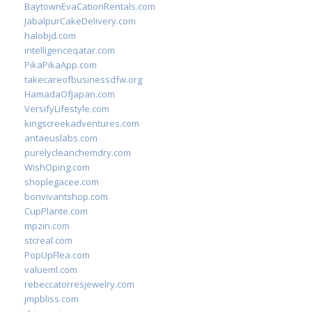
BaytownEvaCationRentals.com
JabalpurCakeDelivery.com
halobjd.com
intelligenceqatar.com
PikaPikaApp.com
takecareofbusinessdfw.org
HamadaOfJapan.com
VersifyLifestyle.com
kingscreekadventures.com
antaeuslabs.com
purelycleanchemdry.com
WishOping.com
shoplegacee.com
bonvivantshop.com
CupPlante.com
mpzin.com
stcreal.com
PopUpFlea.com
valueml.com
rebeccatorresjewelry.com
jmpbliss.com