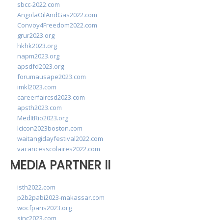
sbcc-2022.com
AngolaOilAndGas2022.com
Convoy4Freedom2022.com
grur2023.org
hkhk2023.org
napm2023.org
apsdfd2023.org
forumausape2023.com
imkl2023.com
careerfaircsd2023.com
apsth2023.com
MedItRio2023.org
lcicon2023boston.com
waitangidayfestival2022.com
vacancesscolaires2022.com
MEDIA PARTNER II
isth2022.com
p2b2pabi2023-makassar.com
wocfparis2023.org
sinc2023.com