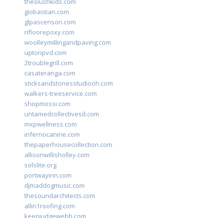
theslushkids.com
giobastian.com
glpascensori.com
rifloorepoxy.com
woolleymillingandpaving.com
uptonpvd.com
2troublegrill.com
casateranga.com
sticksandstonesstudiooh.com
walkers-treeservice.com
shopmossi.com
untamedcollectivesd.com
mxpwellness.com
infernocanine.com
thepaperhousecollection.com
allisonwillisholley.com
solslite.org
portwayinn.com
djmaddogmusic.com
thesoundarchitects.com
allin1roofing.com
keepjudgewebb.com