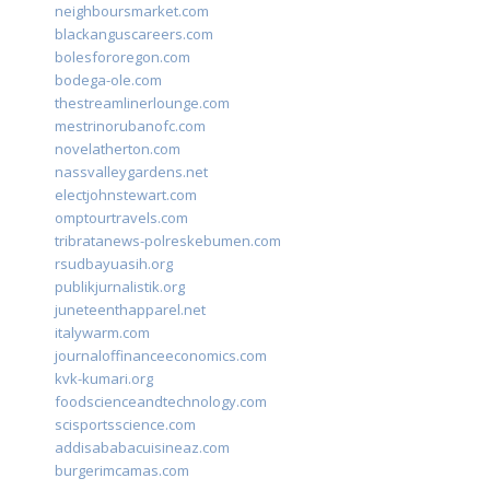
neighboursmarket.com
blackanguscareers.com
bolesfororegon.com
bodega-ole.com
thestreamlinerlounge.com
mestrinorubanofc.com
novelatherton.com
nassvalleygardens.net
electjohnstewart.com
omptourtravels.com
tribratanews-polreskebumen.com
rsudbayuasih.org
publikjurnalistik.org
juneteenthapparel.net
italywarm.com
journaloffinanceeconomics.com
kvk-kumari.org
foodscienceandtechnology.com
scisportsscience.com
addisababacuisineaz.com
burgerimcamas.com