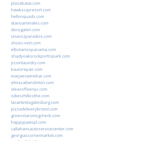
plazabatai.com
hawkscayresort.com
hellonquads.com
diarioanimales.com
decogaleri.com
unavozparadios.com
shoes-vert.com
elbotanicopanama.com
shadyoaksrockportrvpark.com
jccoinlaundry.com
kautorepair.com
marjaeswinebar.com
elmazatlanclinton.com
ideacoffeenyc.com
odieschillicothe.com
lacantinitagalesburg.com
pizzadeliverybristol.com
greenstarsmogcheck.com
happypawspl.com
callahansautoservicecenter.com
georgiascornermarket.com