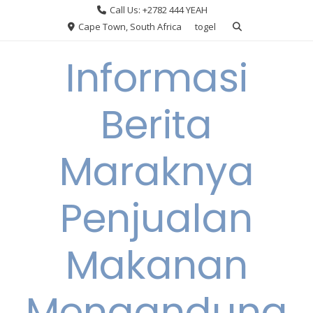
Skip
Call Us: +2782 444 YEAH
to
Cape Town, South Africa
togel
content
Informasi
Berita
Maraknya
Penjualan
Makanan
Mengandung