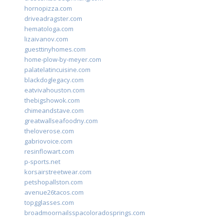
hornopizza.com
driveadragster.com
hematologa.com
lizaivanov.com
guesttinyhomes.com
home-plow-by-meyer.com
palatelatincuisine.com
blackdoglegacy.com
eatvivahouston.com
thebigshowok.com
chimeandstave.com
greatwallseafoodny.com
theloverose.com
gabriovoice.com
resinflowart.com
p-sports.net
korsairstreetwear.com
petshopallston.com
avenue26tacos.com
topgglasses.com
broadmoornailsspacoloradosprings.com