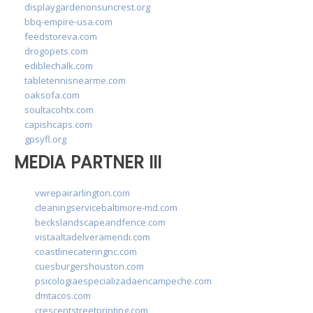
displaygardenonsuncrest.org
bbq-empire-usa.com
feedstoreva.com
drogopets.com
ediblechalk.com
tabletennisnearme.com
oaksofa.com
soultacohtx.com
capishcaps.com
gpsyfl.org
MEDIA PARTNER III
vwrepairarlington.com
cleaningservicebaltimore-md.com
beckslandscapeandfence.com
vistaaltadelveramendi.com
coastlinecateringnc.com
cuesburgershouston.com
psicologiaespecializadaencampeche.com
dmtacos.com
crescentstreetprinting.com