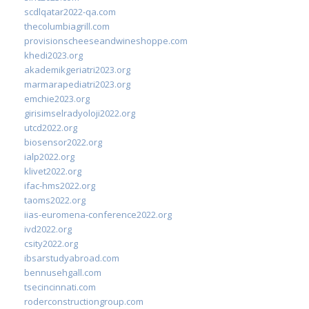
scdlqatar2022-qa.com
thecolumbiagrill.com
provisionscheeseandwineshoppe.com
khedi2023.org
akademikgeriatri2023.org
marmarapediatri2023.org
emchie2023.org
girisimselradyoloji2022.org
utcd2022.org
biosensor2022.org
ialp2022.org
klivet2022.org
ifac-hms2022.org
taoms2022.org
iias-euromena-conference2022.org
ivd2022.org
csity2022.org
ibsarstudyabroad.com
bennusehgall.com
tsecincinnati.com
roderconstructiongroup.com