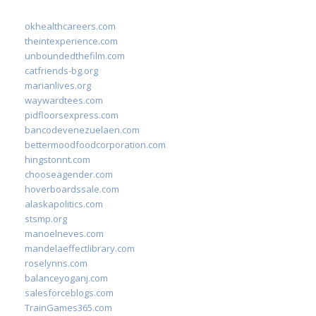
okhealthcareers.com
theintexperience.com
unboundedthefilm.com
catfriends-bg.org
marianlives.org
waywardtees.com
pidfloorsexpress.com
bancodevenezuelaen.com
bettermoodfoodcorporation.com
hingstonnt.com
chooseagender.com
hoverboardssale.com
alaskapolitics.com
stsmp.org
manoelneves.com
mandelaeffectlibrary.com
roselynns.com
balanceyoganj.com
salesforceblogs.com
TrainGames365.com