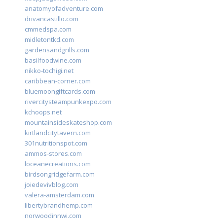
anatomyofadventure.com
drivancastillo.com
cmmedspa.com
midletontkd.com
gardensandgrills.com
basilfoodwine.com
nikko-tochigi.net
caribbean-corner.com
bluemoongiftcards.com
rivercitysteampunkexpo.com
kchoops.net
mountainsideskateshop.com
kirtlandcitytavern.com
301nutritionspot.com
ammos-stores.com
loceanecreations.com
birdsongridgefarm.com
joiedevivblog.com
valera-amsterdam.com
libertybrandhemp.com
norwoodinnwi.com