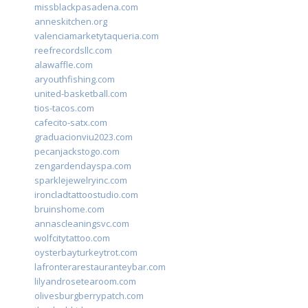
missblackpasadena.com
anneskitchen.org
valenciamarketytaqueria.com
reefrecordsllc.com
alawaffle.com
aryouthfishing.com
united-basketball.com
tios-tacos.com
cafecito-satx.com
graduacionviu2023.com
pecanjackstogo.com
zengardendayspa.com
sparklejewelryinc.com
ironcladtattoostudio.com
bruinshome.com
annascleaningsvc.com
wolfcitytattoo.com
oysterbayturkeytrot.com
lafronterarestauranteybar.com
lilyandrosetearoom.com
olivesburgberrypatch.com