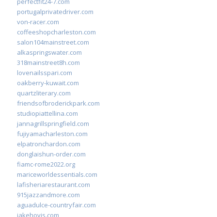
perfectfit24-7.com
portugalprivatedriver.com
von-racer.com
coffeeshopcharleston.com
salon104mainstreet.com
alkaspringswater.com
318mainstreet8h.com
lovenailsspari.com
oakberry-kuwait.com
quartzliterary.com
friendsofbroderickpark.com
studiopiattellina.com
jannagrillspringfield.com
fujiyamacharleston.com
elpatronchardon.com
donglaishun-order.com
fiamc-rome2022.org
mariceworldessentials.com
lafisheriarestaurant.com
915jazzandmore.com
aguadulce-countryfair.com
jakehovis.com