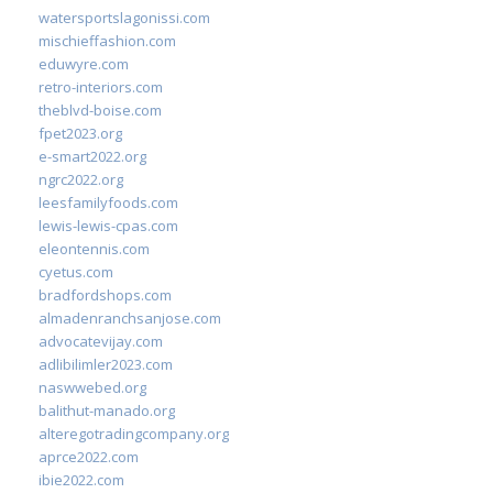
watersportslagonissi.com
mischieffashion.com
eduwyre.com
retro-interiors.com
theblvd-boise.com
fpet2023.org
e-smart2022.org
ngrc2022.org
leesfamilyfoods.com
lewis-lewis-cpas.com
eleontennis.com
cyetus.com
bradfordshops.com
almadenranchsanjose.com
advocatevijay.com
adlibilimler2023.com
naswwebed.org
balithut-manado.org
alteregotradingcompany.org
aprce2022.com
ibie2022.com