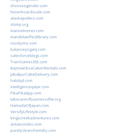
chooseagender.com
hoverboardssale.com
alaskapolitics.com
stsmp.org
manoelneves.com
mandelaeffectlibrary.com
roselynns.com
balanceyoganj.com
salesforceblogs.com
TrainGames365.com
BaytownEvaCationRentals.com
JabalpurCakeDelivery.com
halobjd.com
intelligenceqatar.com
PikaPikaApp.com
takecareofbusinessdfw.org
HamadaOfJapan.com
VersifyLifestyle.com
kingscreekadventures.com
antaeuslabs.com
purelycleanchemdry.com