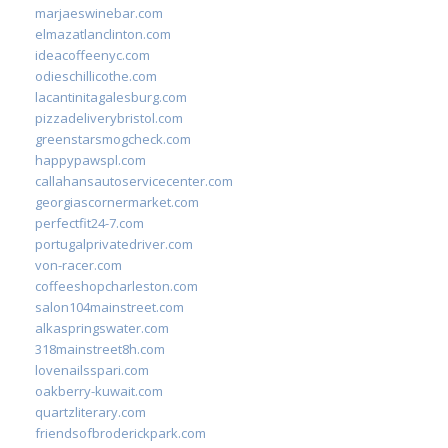
marjaeswinebar.com
elmazatlanclinton.com
ideacoffeenyc.com
odieschillicothe.com
lacantinitagalesburg.com
pizzadeliverybristol.com
greenstarsmogcheck.com
happypawspl.com
callahansautoservicecenter.com
georgiascornermarket.com
perfectfit24-7.com
portugalprivatedriver.com
von-racer.com
coffeeshopcharleston.com
salon104mainstreet.com
alkaspringswater.com
318mainstreet8h.com
lovenailsspari.com
oakberry-kuwait.com
quartzliterary.com
friendsofbroderickpark.com