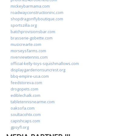
mickeybarmama.com
roadwayconstructioninc.com
shopdragonflyboutique.com
sportszilla.org
batchprovisionsbar.com
brasserie-gobette.com
musicrearte.com
morseysfarms.com
riverviewtennis.com
official-kelly-toys-squishmallows.com
displaygardenonsuncrest.org
bbq-empire-usa.com
feedstoreva.com
drogopets.com
ediblechalk.com
tabletennisnearme.com
oaksofa.com
soultacohtx.com
capishcaps.com
gpsyfl.org