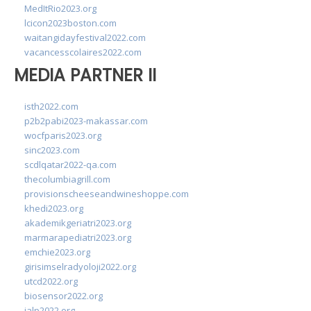
MedItRio2023.org
lcicon2023boston.com
waitangidayfestival2022.com
vacancesscolaires2022.com
MEDIA PARTNER II
isth2022.com
p2b2pabi2023-makassar.com
wocfparis2023.org
sinc2023.com
scdlqatar2022-qa.com
thecolumbiagrill.com
provisionscheeseandwineshoppe.com
khedi2023.org
akademikgeriatri2023.org
marmarapediatri2023.org
emchie2023.org
girisimselradyoloji2022.org
utcd2022.org
biosensor2022.org
ialp2022.org