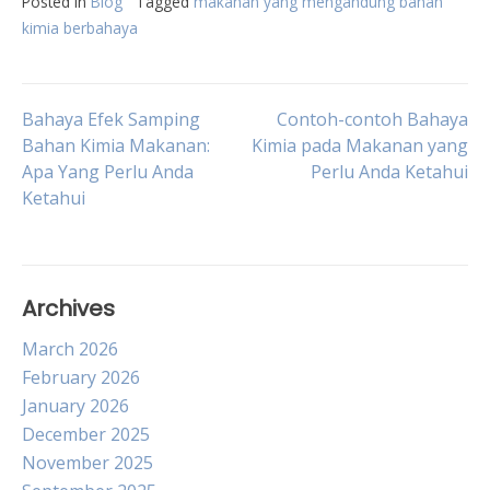
Posted in
Blog
Tagged
makanan yang mengandung bahan
kimia berbahaya
Post
Bahaya Efek Samping
Contoh-contoh Bahaya
Bahan Kimia Makanan:
Kimia pada Makanan yang
Apa Yang Perlu Anda
Perlu Anda Ketahui
navigation
Ketahui
Archives
March 2026
February 2026
January 2026
December 2025
November 2025