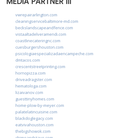
MEDIA PARTNER III
vwrepairarlington.com
cleaningservicebaltimore-md.com
beckslandscapeandfence.com
vistaaltadelveramendi.com
coastlinecateringnc.com
cuesburgershouston.com
psicologiaespecializadaencampeche.com
dmtacos.com
crescentstreetprinting.com
hornopizza.com
driveadragster.com
hematologa.com
lizaivanov.com
guesttinyhomes.com
home-plow-by-meyer.com
palatelatincuisine.com
blackdoglegacy.com
eatvivahouston.com
thebigshowok.com
chimeandstave.com