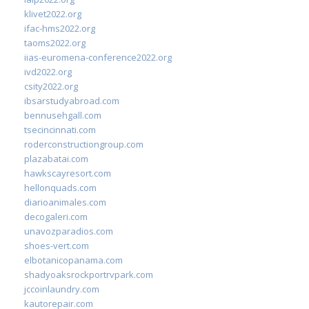
klivet2022.org
ifac-hms2022.org
taoms2022.org
iias-euromena-conference2022.org
ivd2022.org
csity2022.org
ibsarstudyabroad.com
bennusehgall.com
tsecincinnati.com
roderconstructiongroup.com
plazabatai.com
hawkscayresort.com
hellonquads.com
diarioanimales.com
decogaleri.com
unavozparadios.com
shoes-vert.com
elbotanicopanama.com
shadyoaksrockportrvpark.com
jccoinlaundry.com
kautorepair.com