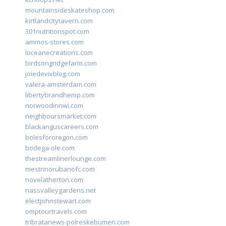
mountainsideskateshop.com
kirtlandcitytavern.com
301nutritionspot.com
ammos-stores.com
loceanecreations.com
birdsongridgefarm.com
joiedevivblog.com
valera-amsterdam.com
libertybrandhemp.com
norwoodinnwi.com
neighboursmarket.com
blackanguscareers.com
bolesfororegon.com
bodega-ole.com
thestreamlinerlounge.com
mestrinorubanofc.com
novelatherton.com
nassvalleygardens.net
electjohnstewart.com
omptourtravels.com
tribratanews-polreskebumen.com