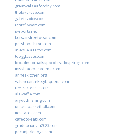
greatwallseafoodny.com
theloverose.com
gabriovoice.com
resinflowart.com
p-sports.net
korsairstreetwear.com
petshopallston.com
avenue26tacos.com
topgglasses.com
broadmoornailsspacoloradosprings.com
missblackpasadena.com
anneskitchen.org
valenciamarketytaqueria.com
reefrecordsllc.com
alawaffle.com
aryouthfishing.com
united-basketball.com
tios-tacos.com
cafecito-satx.com
graduacionviu2023.com
pecanjackstogo.com