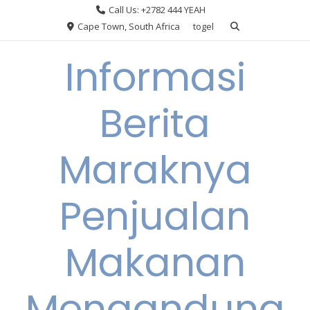
Skip
Call Us: +2782 444 YEAH
to
Cape Town, South Africa
togel
content
Informasi
Berita
Maraknya
Penjualan
Makanan
Mengandung