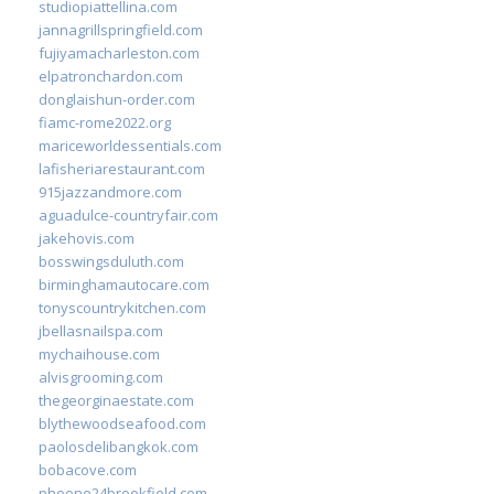
studiopiattellina.com
jannagrillspringfield.com
fujiyamacharleston.com
elpatronchardon.com
donglaishun-order.com
fiamc-rome2022.org
mariceworldessentials.com
lafisheriarestaurant.com
915jazzandmore.com
aguadulce-countryfair.com
jakehovis.com
bosswingsduluth.com
birminghamautocare.com
tonyscountrykitchen.com
jbellasnailspa.com
mychaihouse.com
alvisgrooming.com
thegeorginaestate.com
blythewoodseafood.com
paolosdelibangkok.com
bobacove.com
phoone24brookfield.com