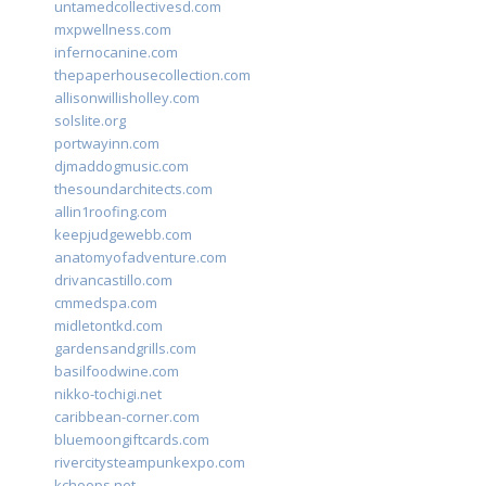
untamedcollectivesd.com
mxpwellness.com
infernocanine.com
thepaperhousecollection.com
allisonwillisholley.com
solslite.org
portwayinn.com
djmaddogmusic.com
thesoundarchitects.com
allin1roofing.com
keepjudgewebb.com
anatomyofadventure.com
drivancastillo.com
cmmedspa.com
midletontkd.com
gardensandgrills.com
basilfoodwine.com
nikko-tochigi.net
caribbean-corner.com
bluemoongiftcards.com
rivercitysteampunkexpo.com
kchoops.net