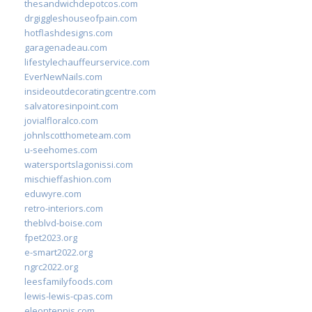
thesandwichdepotcos.com
drgiggleshouseofpain.com
hotflashdesigns.com
garagenadeau.com
lifestylechauffeurservice.com
EverNewNails.com
insideoutdecoratingcentre.com
salvatoresinpoint.com
jovialfloralco.com
johnlscotthometeam.com
u-seehomes.com
watersportslagonissi.com
mischieffashion.com
eduwyre.com
retro-interiors.com
theblvd-boise.com
fpet2023.org
e-smart2022.org
ngrc2022.org
leesfamilyfoods.com
lewis-lewis-cpas.com
eleontennis.com