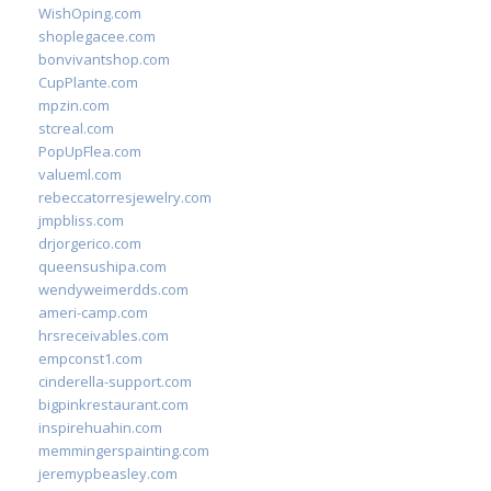
WishOping.com
shoplegacee.com
bonvivantshop.com
CupPlante.com
mpzin.com
stcreal.com
PopUpFlea.com
valueml.com
rebeccatorresjewelry.com
jmpbliss.com
drjorgerico.com
queensushipa.com
wendyweimerdds.com
ameri-camp.com
hrsreceivables.com
empconst1.com
cinderella-support.com
bigpinkrestaurant.com
inspirehuahin.com
memmingerspainting.com
jeremypbeasley.com