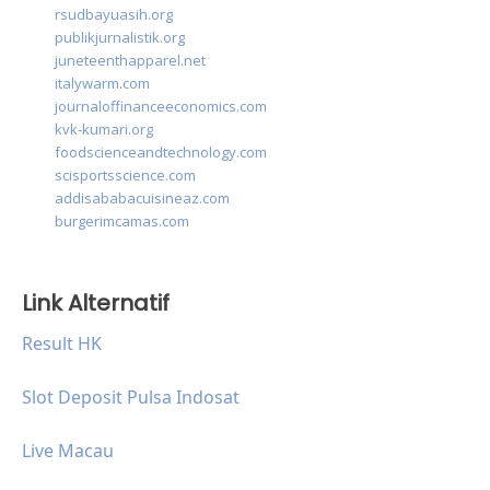
rsudbayuasih.org
publikjurnalistik.org
juneteenthapparel.net
italywarm.com
journaloffinanceeconomics.com
kvk-kumari.org
foodscienceandtechnology.com
scisportsscience.com
addisababacuisineaz.com
burgerimcamas.com
Link Alternatif
Result HK
Slot Deposit Pulsa Indosat
Live Macau