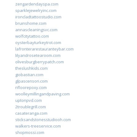
zengardendayspa.com
sparklejewelryinc.com
ironcladtattoostudio.com
bruinshome.com
annascleaningsvc.com
wolfcitytattoo.com
oysterbayturkeytrot.com
lafronterarestauranteybar.com
lilyandrosetearoom.com
olivesburgberrypatch.com
theslushkids.com
giobastian.com
glpascensori.com
rifloorepoxy.com
woolleymillingandpaving.com
uptonpvd.com
2troublegrill.com
casateranga.com
sticksandstonesstudiooh.com
walkers-treeservice.com
shopmossi.com