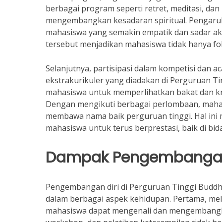
berbagai program seperti retret, meditasi, dan
mengembangkan kesadaran spiritual. Pengaruh po
mahasiswa yang semakin empatik dan sadar ak
tersebut menjadikan mahasiswa tidak hanya fo
Selanjutnya, partisipasi dalam kompetisi dan a
ekstrakurikuler yang diadakan di Perguruan T
mahasiswa untuk memperlihatkan bakat dan kre
Dengan mengikuti berbagai perlombaan, mahas
membawa nama baik perguruan tinggi. Hal ini
mahasiswa untuk terus berprestasi, baik di b
Dampak Pengembangan 
Pengembangan diri di Perguruan Tinggi Budd
dalam berbagai aspek kehidupan. Pertama, mel
mahasiswa dapat mengenali dan mengembangkan 