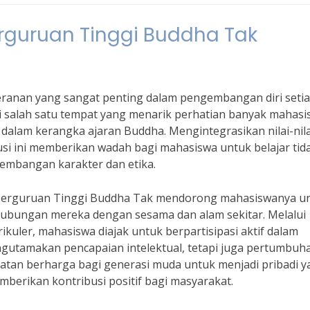
rguruan Tinggi Buddha Tak
 peranan yang sangat penting dalam pengembangan diri seti
i salah satu tempat yang menarik perhatian banyak mahasi
 dalam kerangka ajaran Buddha. Mengintegrasikan nilai-nila
usi ini memberikan wadah bagi mahasiswa untuk belajar tid
gembangan karakter dan etika.
, Perguruan Tinggi Buddha Tak mendorong mahasiswanya u
hubungan mereka dengan sesama dan alam sekitar. Melalui
kuler, mahasiswa diajak untuk berpartisipasi aktif dalam
gutamakan pencapaian intelektual, tetapi juga pertumbuh
patan berharga bagi generasi muda untuk menjadi pribadi 
erikan kontribusi positif bagi masyarakat.