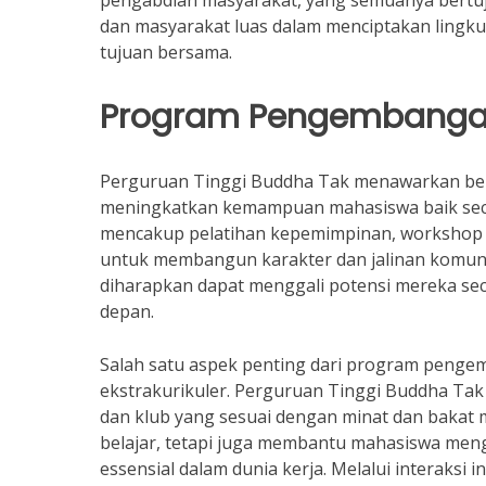
pengabdian masyarakat, yang semuanya bertu
dan masyarakat luas dalam menciptakan ling
tujuan bersama.
Program Pengembangan
Perguruan Tinggi Buddha Tak menawarkan ber
meningkatkan kemampuan mahasiswa baik sec
mencakup pelatihan kepemimpinan, workshop k
untuk membangun karakter dan jalinan komunit
diharapkan dapat menggali potensi mereka se
depan.
Salah satu aspek penting dari program pengem
ekstrakurikuler. Perguruan Tinggi Buddha Tak
dan klub yang sesuai dengan minat dan bakat
belajar, tetapi juga membantu mahasiswa men
essensial dalam dunia kerja. Melalui interaksi