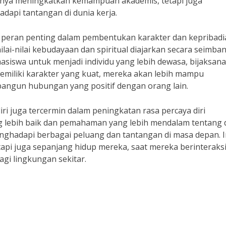
hanya meningkatkan kemampuan akademis, tetapi juga
api tantangan di dunia kerja.
n peran penting dalam pembentukan karakter dan kepribadi
lai-nilai kebudayaan dan spiritual diajarkan secara seimba
siswa untuk menjadi individu yang lebih dewasa, bijaksana
emiliki karakter yang kuat, mereka akan lebih mampu
bangun hubungan yang positif dengan orang lain.
ri juga tercermin dalam peningkatan rasa percaya diri
 lebih baik dan pemahaman yang lebih mendalam tentang d
enghadapi berbagai peluang dan tantangan di masa depan. I
api juga sepanjang hidup mereka, saat mereka berinteraks
agi lingkungan sekitar.