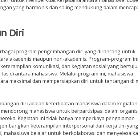
juan untuk memperkuat kerjasama antara mahasiswa, dose
kungan yang harmonis dan saling mendukung dalam mencap
 Diri
bagai program pengembangan diri yang dirancang untuk
ara akademis maupun non-akademis. Program-program in
eterampilan komunikasi, dan kegiatan sosial yang bertuj
as di antara mahasiswa. Melalui program ini, mahasiswa
cara maksimal dan mempersiapkan diri untuk tantangan di 
bangan diri adalah keterlibatan mahasiswa dalam kegiatan
 mendorong mahasiswa untuk berpartisipasi dalam organis
 mereka. Kegiatan ini tidak hanya memperkaya pengalaman
gembangkan keterampilan interpersonal dan kerja tim yan
 ini, mahasiswa belajar untuk berkolaborasi dan menyelesaik