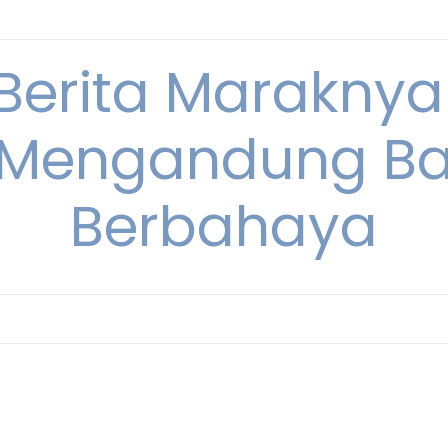
 Berita Maraknya
Mengandung Ba
Berbahaya