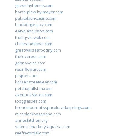
guesttinyhomes.com
home-plow-by-meyer.com
palatelatincuisine.com
blackdoglegacy.com
eatvivahouston.com
thebigshowok.com
chimeandstave.com
greatwallseafoodny.com
theloverose.com
gabriovoice.com
resinflowart.com
p-sports.net
korsairstreetwear.com
petshopallston.com
avenue26tacos.com
topgglasses.com
broadmoornailsspacoloradosprings.com
missblackpasadena.com
anneskitchen.org
valenciamarketytaqueria.com
reefrecordsllc.com