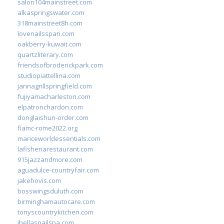
salon104mainstreet.com
alkaspringswater.com
318mainstreet8h.com
lovenailsspari.com
oakberry-kuwait.com
quartzliterary.com
friendsofbroderickpark.com
studiopiattellina.com
jannagrillspringfield.com
fujiyamacharleston.com
elpatronchardon.com
donglaishun-order.com
fiamc-rome2022.org
mariceworldessentials.com
lafisheriarestaurant.com
915jazzandmore.com
aguadulce-countryfair.com
jakehovis.com
bosswingsduluth.com
birminghamautocare.com
tonyscountrykitchen.com
jbellasnailspa.com