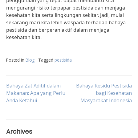
penggunaan yang tepat dapat membantu kita
mengurangi risiko terpapar pestisida dan menjaga
kesehatan kita serta lingkungan sekitar. Jadi, mulai
sekarang mari kita lebih waspada terhadap bahaya
pestisida dan berperan aktif dalam menjaga
kesehatan kita.
Posted in
Blog
Tagged
pestisida
Post
Bahaya Zat Aditif dalam
Bahaya Residu Pestisida
Makanan: Apa yang Perlu
bagi Kesehatan
Anda Ketahui
Masyarakat Indonesia
navigation
Archives