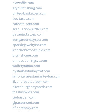
alawaffle.com
aryouthfishing.com
united-basketball.com
tios-tacos.com
cafecito-satx.com
graduacionviu2023.com
pecanjackstogo.com
zengardendayspa.com
sparklejewelryinc.com
ironcladtattoostudio.com
bruinshome.com
annascleaningsvc.com
wolfcitytattoo.com
oysterbayturkeytrot.com
lafronterarestauranteybar.com
lilyandrosetearoom.com
olivesburgberrypatch.com
theslushkids.com
giobastian.com
glpascensori.com
rifloorepoxy.com