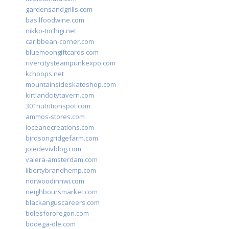
gardensandgrills.com
basilfoodwine.com
nikko-tochigi.net
caribbean-corner.com
bluemoongiftcards.com
rivercitysteampunkexpo.com
kchoops.net
mountainsideskateshop.com
kirtlandcitytavern.com
301nutritionspot.com
ammos-stores.com
loceanecreations.com
birdsongridgefarm.com
joiedevivblog.com
valera-amsterdam.com
libertybrandhemp.com
norwoodinnwi.com
neighboursmarket.com
blackanguscareers.com
bolesfororegon.com
bodega-ole.com