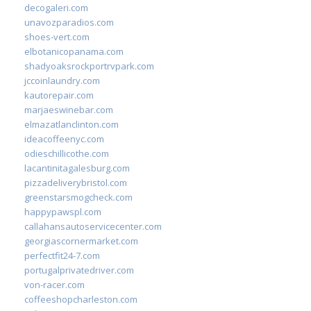
decogaleri.com
unavozparadios.com
shoes-vert.com
elbotanicopanama.com
shadyoaksrockportrvpark.com
jccoinlaundry.com
kautorepair.com
marjaeswinebar.com
elmazatlanclinton.com
ideacoffeenyc.com
odieschillicothe.com
lacantinitagalesburg.com
pizzadeliverybristol.com
greenstarsmogcheck.com
happypawspl.com
callahansautoservicecenter.com
georgiascornermarket.com
perfectfit24-7.com
portugalprivatedriver.com
von-racer.com
coffeeshopcharleston.com