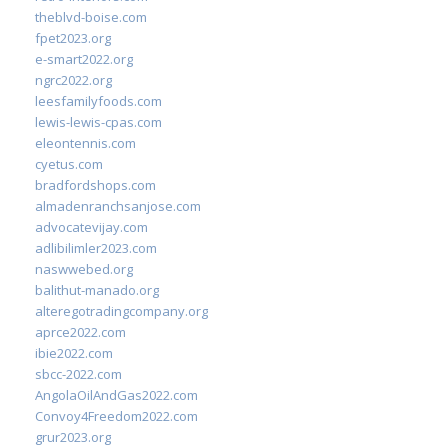
theblvd-boise.com
fpet2023.org
e-smart2022.org
ngrc2022.org
leesfamilyfoods.com
lewis-lewis-cpas.com
eleontennis.com
cyetus.com
bradfordshops.com
almadenranchsanjose.com
advocatevijay.com
adlibilimler2023.com
naswwebed.org
balithut-manado.org
alteregotradingcompany.org
aprce2022.com
ibie2022.com
sbcc-2022.com
AngolaOilAndGas2022.com
Convoy4Freedom2022.com
grur2023.org