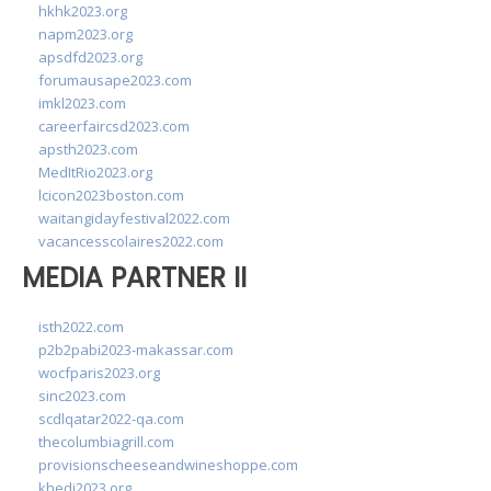
hkhk2023.org
napm2023.org
apsdfd2023.org
forumausape2023.com
imkl2023.com
careerfaircsd2023.com
apsth2023.com
MedItRio2023.org
lcicon2023boston.com
waitangidayfestival2022.com
vacancesscolaires2022.com
MEDIA PARTNER II
isth2022.com
p2b2pabi2023-makassar.com
wocfparis2023.org
sinc2023.com
scdlqatar2022-qa.com
thecolumbiagrill.com
provisionscheeseandwineshoppe.com
khedi2023.org