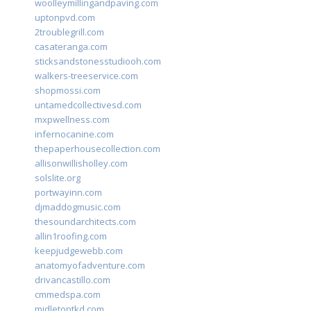
woolleymillingandpaving.com
uptonpvd.com
2troublegrill.com
casateranga.com
sticksandstonesstudiooh.com
walkers-treeservice.com
shopmossi.com
untamedcollectivesd.com
mxpwellness.com
infernocanine.com
thepaperhousecollection.com
allisonwillisholley.com
solslite.org
portwayinn.com
djmaddogmusic.com
thesoundarchitects.com
allin1roofing.com
keepjudgewebb.com
anatomyofadventure.com
drivancastillo.com
cmmedspa.com
midletontkd.com