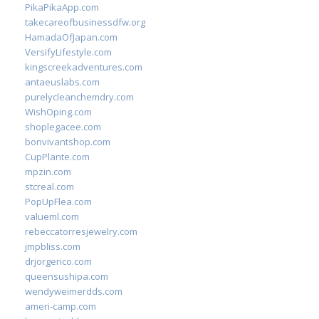
PikaPikaApp.com
takecareofbusinessdfw.org
HamadaOfJapan.com
VersifyLifestyle.com
kingscreekadventures.com
antaeuslabs.com
purelycleanchemdry.com
WishOping.com
shoplegacee.com
bonvivantshop.com
CupPlante.com
mpzin.com
stcreal.com
PopUpFlea.com
valueml.com
rebeccatorresjewelry.com
jmpbliss.com
drjorgerico.com
queensushipa.com
wendyweimerdds.com
ameri-camp.com