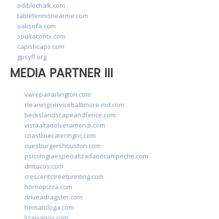
ediblechalk.com
tabletennisnearme.com
oaksofa.com
soultacohtx.com
capishcaps.com
gpsyfl.org
MEDIA PARTNER III
vwrepairarlington.com
cleaningservicebaltimore-md.com
beckslandscapeandfence.com
vistaaltadelveramendi.com
coastlinecateringnc.com
cuesburgershouston.com
psicologiaespecializadaencampeche.com
dmtacos.com
crescentstreetprinting.com
hornopizza.com
driveadragster.com
hematologa.com
lizaivanov.com