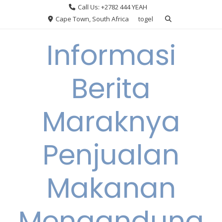
Skip
Call Us: +2782 444 YEAH
to
Cape Town, South Africa
togel
content
Informasi
Berita
Maraknya
Penjualan
Makanan
Mengandung