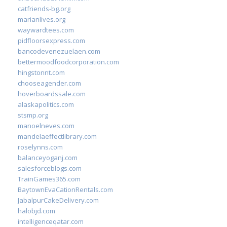
catfriends-bg.org
marianlives.org
waywardtees.com
pidfloorsexpress.com
bancodevenezuelaen.com
bettermoodfoodcorporation.com
hingstonnt.com
chooseagender.com
hoverboardssale.com
alaskapolitics.com
stsmp.org
manoelneves.com
mandelaeffectlibrary.com
roselynns.com
balanceyoganj.com
salesforceblogs.com
TrainGames365.com
BaytownEvaCationRentals.com
JabalpurCakeDelivery.com
halobjd.com
intelligenceqatar.com