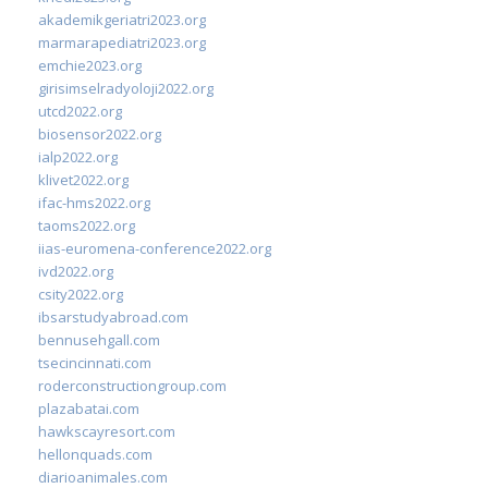
akademikgeriatri2023.org
marmarapediatri2023.org
emchie2023.org
girisimselradyoloji2022.org
utcd2022.org
biosensor2022.org
ialp2022.org
klivet2022.org
ifac-hms2022.org
taoms2022.org
iias-euromena-conference2022.org
ivd2022.org
csity2022.org
ibsarstudyabroad.com
bennusehgall.com
tsecincinnati.com
roderconstructiongroup.com
plazabatai.com
hawkscayresort.com
hellonquads.com
diarioanimales.com