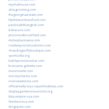
mychaihouse.com
alvisgrooming.com
thegeorginaestate.com
blythewoodseafood.com
paolosdelibangkok.com
bobacove.com
phoone24brookfield.com
mickeybarmama.com
roadwayconstructioninc.com
shopdragonflyboutique.com
sportszilla.org
batchprovisionsbar.com
brasserie-gobette.com
musicrearte.com
morseysfarms.com
riverviewtennis.com
official-kelly-toys-squishmallows.com
displaygardenonsuncrest.org
bbq-empire-usa.com
feedstoreva.com
drogopets.com