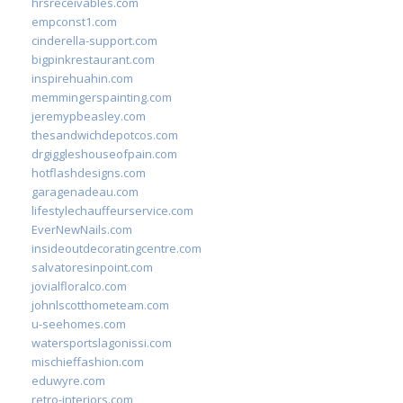
hrsreceivables.com
empconst1.com
cinderella-support.com
bigpinkrestaurant.com
inspirehuahin.com
memmingerspainting.com
jeremypbeasley.com
thesandwichdepotcos.com
drgiggleshouseofpain.com
hotflashdesigns.com
garagenadeau.com
lifestylechauffeurservice.com
EverNewNails.com
insideoutdecoratingcentre.com
salvatoresinpoint.com
jovialfloralco.com
johnlscotthometeam.com
u-seehomes.com
watersportslagonissi.com
mischieffashion.com
eduwyre.com
retro-interiors.com