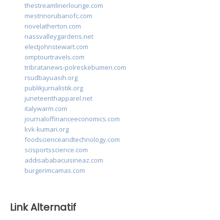
thestreamlinerlounge.com
mestrinorubanofc.com
novelatherton.com
nassvalleygardens.net
electjohnstewart.com
omptourtravels.com
tribratanews-polreskebumen.com
rsudbayuasih.org
publikjurnalistik.org
juneteenthapparel.net
italywarm.com
journaloffinanceeconomics.com
kvk-kumari.org
foodscienceandtechnology.com
scisportsscience.com
addisababacuisineaz.com
burgerimcamas.com
Link Alternatif