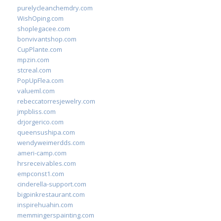
purelycleanchemdry.com
WishOping.com
shoplegacee.com
bonvivantshop.com
CupPlante.com
mpzin.com
stcreal.com
PopUpFlea.com
valueml.com
rebeccatorresjewelry.com
jmpbliss.com
drjorgerico.com
queensushipa.com
wendyweimerdds.com
ameri-camp.com
hrsreceivables.com
empconst1.com
cinderella-support.com
bigpinkrestaurant.com
inspirehuahin.com
memmingerspainting.com