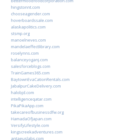
bettermoodfoodcorporation.com
hingstonnt.com
chooseagender.com
hoverboardssale.com
alaskapolitics.com
stsmp.org
manoelneves.com
mandelaeffectlibrary.com
roselynns.com
balanceyoganj.com
salesforceblogs.com
TrainGames365.com
BaytownEvaCationRentals.com
JabalpurCakeDelivery.com
halobjd.com
intelligenceqatar.com
PikaPikaApp.com
takecareofbusinessdfw.org
HamadaOfJapan.com
VersifyLifestyle.com
kingscreekadventures.com
antaeuslabs.com