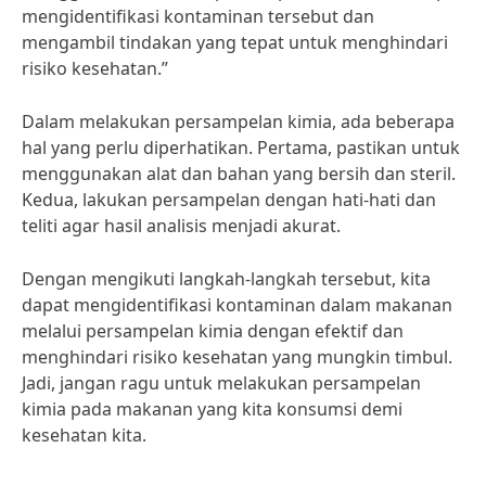
mengidentifikasi kontaminan tersebut dan
mengambil tindakan yang tepat untuk menghindari
risiko kesehatan.”
Dalam melakukan persampelan kimia, ada beberapa
hal yang perlu diperhatikan. Pertama, pastikan untuk
menggunakan alat dan bahan yang bersih dan steril.
Kedua, lakukan persampelan dengan hati-hati dan
teliti agar hasil analisis menjadi akurat.
Dengan mengikuti langkah-langkah tersebut, kita
dapat mengidentifikasi kontaminan dalam makanan
melalui persampelan kimia dengan efektif dan
menghindari risiko kesehatan yang mungkin timbul.
Jadi, jangan ragu untuk melakukan persampelan
kimia pada makanan yang kita konsumsi demi
kesehatan kita.