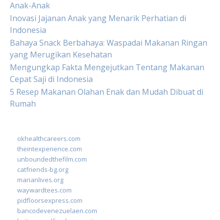
Anak-Anak
Inovasi Jajanan Anak yang Menarik Perhatian di
Indonesia
Bahaya Snack Berbahaya: Waspadai Makanan Ringan
yang Merugikan Kesehatan
Mengungkap Fakta Mengejutkan Tentang Makanan
Cepat Saji di Indonesia
5 Resep Makanan Olahan Enak dan Mudah Dibuat di
Rumah
okhealthcareers.com
theintexperience.com
unboundedthefilm.com
catfriends-bg.org
marianlives.org
waywardtees.com
pidfloorsexpress.com
bancodevenezuelaen.com