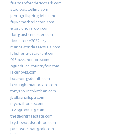
friendsofbroderickpark.com
studiopiattellina.com
jannagrillspringfield.com
fujiyamacharleston.com
elpatronchardon.com
donglaishun-order.com
fiamc-rome2022.org
mariceworldessentials.com
lafisheriarestaurant.com
915jazzandmore.com
aguadulce-countryfair.com
jakehovis.com
bosswingsduluth.com
birminghamautocare.com
tonyscountrykitchen.com
jbellasnailspa.com
mychaihouse.com
alvisgrooming.com
thegeorginaestate.com
blythewoodseafood.com
paolosdelibangkok.com