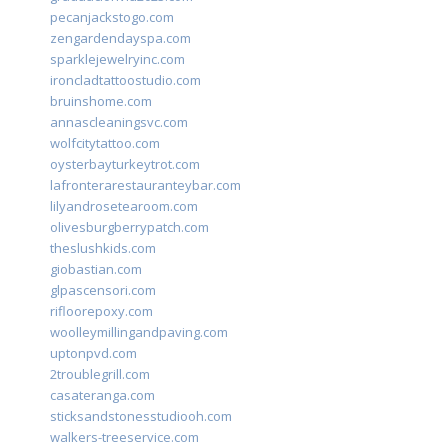
pecanjackstogo.com
zengardendayspa.com
sparklejewelryinc.com
ironcladtattoostudio.com
bruinshome.com
annascleaningsvc.com
wolfcitytattoo.com
oysterbayturkeytrot.com
lafronterarestauranteybar.com
lilyandrosetearoom.com
olivesburgberrypatch.com
theslushkids.com
giobastian.com
glpascensori.com
rifloorepoxy.com
woolleymillingandpaving.com
uptonpvd.com
2troublegrill.com
casateranga.com
sticksandstonesstudiooh.com
walkers-treeservice.com