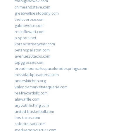
thebigshowok.com
chimeandstave.com
greatwallseafoodny.com
theloverose.com
gabriovoice.com
resinflowart.com
p-sports.net
korsairstreetwear.com
petshopallston.com
avenue26tacos.com
topgglasses.com
broadmoornailsspacoloradosprings.com
missblackpasadena.com
anneskitchen.org
valenciamarketytaqueria.com
reefrecordsllc.com
alawaffle.com
aryouthfishing.com
united-basketball.com
tios-tacos.com
cafecito-satx.com
graduacionviu2023.com