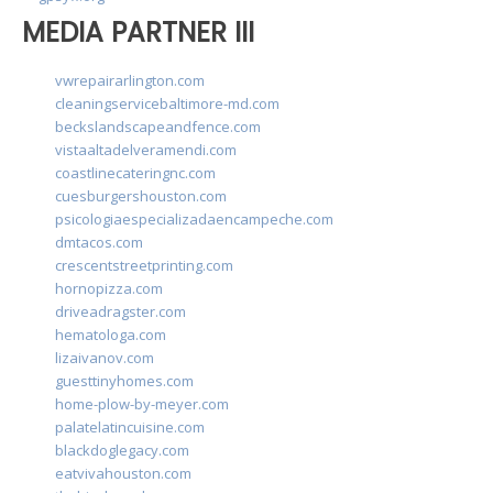
MEDIA PARTNER III
vwrepairarlington.com
cleaningservicebaltimore-md.com
beckslandscapeandfence.com
vistaaltadelveramendi.com
coastlinecateringnc.com
cuesburgershouston.com
psicologiaespecializadaencampeche.com
dmtacos.com
crescentstreetprinting.com
hornopizza.com
driveadragster.com
hematologa.com
lizaivanov.com
guesttinyhomes.com
home-plow-by-meyer.com
palatelatincuisine.com
blackdoglegacy.com
eatvivahouston.com