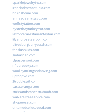
sparklejewelryinc.com
ironcladtattoostudio.com
bruinshome.com
annascleaningsvc.com
wolfcitytattoo.com
oysterbayturkeytrot.com
lafronterarestauranteybar.com
lilyandrosetearoom.com
olivesburgberrypatch.com
theslushkids.com
giobastian.com
glpascensori.com
rifloorepoxy.com
woolleymillingandpaving.com
uptonpvd.com
2troublegrill.com
casateranga.com
sticksandstonesstudiooh.com
walkers-treeservice.com
shopmossi.com
untamedcollectivesd.com