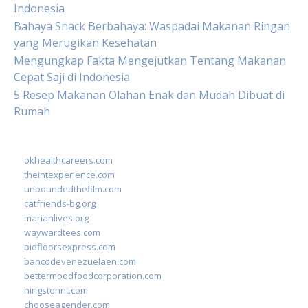
Indonesia
Bahaya Snack Berbahaya: Waspadai Makanan Ringan
yang Merugikan Kesehatan
Mengungkap Fakta Mengejutkan Tentang Makanan
Cepat Saji di Indonesia
5 Resep Makanan Olahan Enak dan Mudah Dibuat di
Rumah
okhealthcareers.com
theintexperience.com
unboundedthefilm.com
catfriends-bg.org
marianlives.org
waywardtees.com
pidfloorsexpress.com
bancodevenezuelaen.com
bettermoodfoodcorporation.com
hingstonnt.com
chooseagender.com