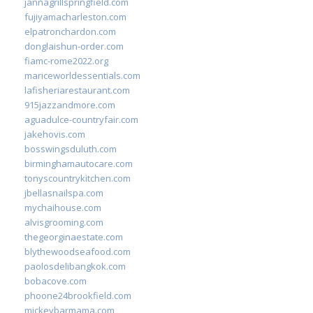
jannagrillspringfield.com
fujiyamacharleston.com
elpatronchardon.com
donglaishun-order.com
fiamc-rome2022.org
mariceworldessentials.com
lafisheriarestaurant.com
915jazzandmore.com
aguadulce-countryfair.com
jakehovis.com
bosswingsduluth.com
birminghamautocare.com
tonyscountrykitchen.com
jbellasnailspa.com
mychaihouse.com
alvisgrooming.com
thegeorginaestate.com
blythewoodseafood.com
paolosdelibangkok.com
bobacove.com
phoone24brookfield.com
mickeybarmama.com