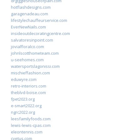
drgiggleshouseofpain.com
hotflashdesigns.com
garagenadeau.com
lifestylechauffeurservice.com
EverNewNails.com
insideoutdecoratingcentre.com
salvatoresinpoint.com
jovialfloralco.com
johnlscotthometeam.com
u-seehomes.com
watersportslagonissi.com
mischieffashion.com
eduwyre.com
retro-interiors.com
theblvd-boise.com
fpet2023.org
e-smart2022.org
ngrc2022.org
leesfamilyfoods.com
lewis-lewis-cpas.com
eleontennis.com
cyetus.com