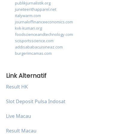
publikjurnalistik.org
juneteenthapparel.net
italywarm.com
journaloffinanceeconomics.com
kvk-kumari.org
foodscienceandtechnology.com
scisportsscience.com
addisababacuisineaz.com
burgerimcamas.com
Link Alternatif
Result HK
Slot Deposit Pulsa Indosat
Live Macau
Result Macau