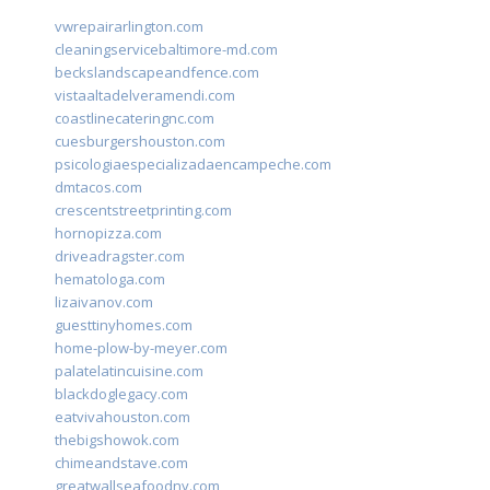
vwrepairarlington.com
cleaningservicebaltimore-md.com
beckslandscapeandfence.com
vistaaltadelveramendi.com
coastlinecateringnc.com
cuesburgershouston.com
psicologiaespecializadaencampeche.com
dmtacos.com
crescentstreetprinting.com
hornopizza.com
driveadragster.com
hematologa.com
lizaivanov.com
guesttinyhomes.com
home-plow-by-meyer.com
palatelatincuisine.com
blackdoglegacy.com
eatvivahouston.com
thebigshowok.com
chimeandstave.com
greatwallseafoodny.com