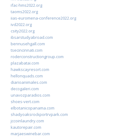
ifac-hms2022.org
taoms2022.org
iias-euromena-conference2022.org
ivd2022.org
csity2022.org
ibsarstudyabroad.com
bennusehgall.com
tsecincinnati.com
roderconstructiongroup.com
plazabatai.com
hawkscayresort.com
hellonquads.com
diarioanimales.com
decogaleri.com
unavozparadios.com
shoes-vert.com
elbotanicopanama.com
shadyoaksrockportrvpark.com
jccoinlaundry.com
kautorepair.com
marjaeswinebar.com