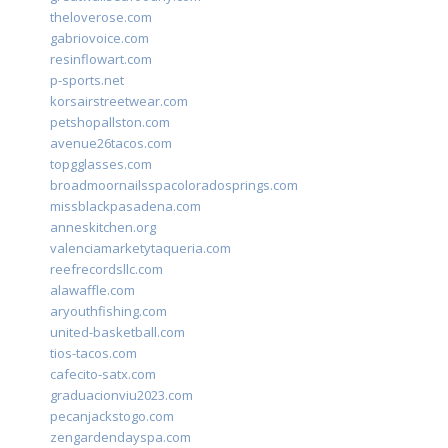
theloverose.com
gabriovoice.com
resinflowart.com
p-sports.net
korsairstreetwear.com
petshopallston.com
avenue26tacos.com
topgglasses.com
broadmoornailsspacoloradosprings.com
missblackpasadena.com
anneskitchen.org
valenciamarketytaqueria.com
reefrecordsllc.com
alawaffle.com
aryouthfishing.com
united-basketball.com
tios-tacos.com
cafecito-satx.com
graduacionviu2023.com
pecanjackstogo.com
zengardendayspa.com