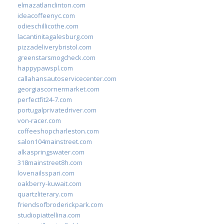
elmazatlanclinton.com
ideacoffeenyc.com
odieschillicothe.com
lacantinitagalesburg.com
pizzadeliverybristol.com
greenstarsmogcheck.com
happypawspl.com
callahansautoservicecenter.com
georgiascornermarket.com
perfectfit24-7.com
portugalprivatedriver.com
von-racer.com
coffeeshopcharleston.com
salon104mainstreet.com
alkaspringswater.com
318mainstreet8h.com
lovenailsspari.com
oakberry-kuwait.com
quartzliterary.com
friendsofbroderickpark.com
studiopiattellina.com