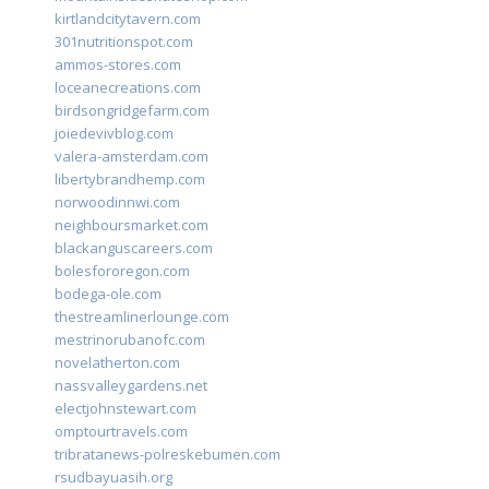
kirtlandcitytavern.com
301nutritionspot.com
ammos-stores.com
loceanecreations.com
birdsongridgefarm.com
joiedevivblog.com
valera-amsterdam.com
libertybrandhemp.com
norwoodinnwi.com
neighboursmarket.com
blackanguscareers.com
bolesfororegon.com
bodega-ole.com
thestreamlinerlounge.com
mestrinorubanofc.com
novelatherton.com
nassvalleygardens.net
electjohnstewart.com
omptourtravels.com
tribratanews-polreskebumen.com
rsudbayuasih.org