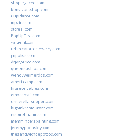
shoplegacee.com
bonvivantshop.com
CupPlante.com
mpzin.com
stcreal.com
PopUpFlea.com
valueml.com
rebeccatorresjewelry.com
jmpbliss.com
drjorgerico.com
queensushipa.com
wendyweimerdds.com
ameri-camp.com
hrsreceivables.com
empconst1.com
cinderella-support.com
bigpinkrestaurant.com
inspirehuahin.com
memmingerspainting.com
jeremypbeasley.com
thesandwichdepotcos.com