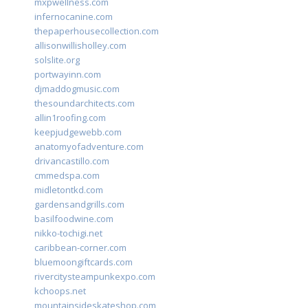
mxpwellness.com
infernocanine.com
thepaperhousecollection.com
allisonwillisholley.com
solslite.org
portwayinn.com
djmaddogmusic.com
thesoundarchitects.com
allin1roofing.com
keepjudgewebb.com
anatomyofadventure.com
drivancastillo.com
cmmedspa.com
midletontkd.com
gardensandgrills.com
basilfoodwine.com
nikko-tochigi.net
caribbean-corner.com
bluemoongiftcards.com
rivercitysteampunkexpo.com
kchoops.net
mountainsideskateshop.com