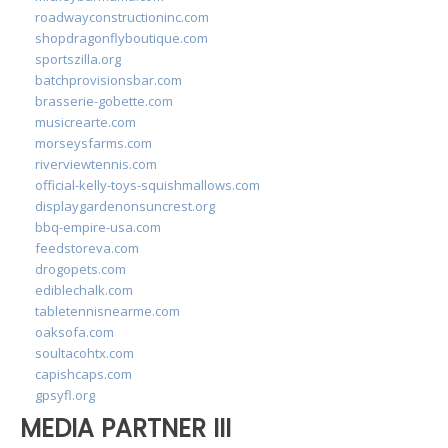
roadwayconstructioninc.com
shopdragonflyboutique.com
sportszilla.org
batchprovisionsbar.com
brasserie-gobette.com
musicrearte.com
morseysfarms.com
riverviewtennis.com
official-kelly-toys-squishmallows.com
displaygardenonsuncrest.org
bbq-empire-usa.com
feedstoreva.com
drogopets.com
ediblechalk.com
tabletennisnearme.com
oaksofa.com
soultacohtx.com
capishcaps.com
gpsyfl.org
MEDIA PARTNER III