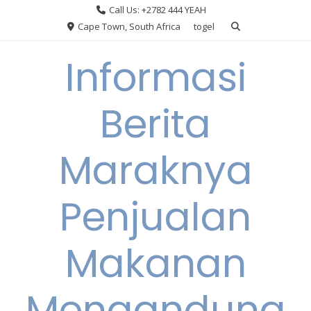
Skip
Call Us: +2782 444 YEAH
to
Cape Town, South Africa
togel
content
Informasi
Berita
Maraknya
Penjualan
Makanan
Mengandung