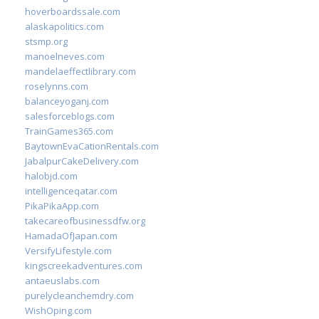
hoverboardssale.com
alaskapolitics.com
stsmp.org
manoelneves.com
mandelaeffectlibrary.com
roselynns.com
balanceyoganj.com
salesforceblogs.com
TrainGames365.com
BaytownEvaCationRentals.com
JabalpurCakeDelivery.com
halobjd.com
intelligenceqatar.com
PikaPikaApp.com
takecareofbusinessdfw.org
HamadaOfJapan.com
VersifyLifestyle.com
kingscreekadventures.com
antaeuslabs.com
purelycleanchemdry.com
WishOping.com