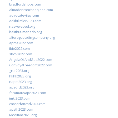
bradfordshops.com
almadenranchsanjose.com
advocatevijay.com
adlibilimler2023.com
naswwebed.org
balithut-manado.org
alteregotradingcompany.org
aprce2022.com
ibie2022.com
sbcc-2022.com
AngolaOilAndGas2022.com
Convoy4Freedom2022.com
grur2023.org
hkhk2023.org
napm2023.org
apsdfd2023.org
forumausape2023.com
imkl2023.com
careerfaircsd2023.com
apsth2023.com
MedItRio2023.org