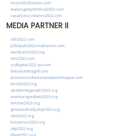
lcicon2023boston.com
waitangidayfestival2022.com
vacancesscolaires2022.com
MEDIA PARTNER II
isth2022.com
p2b2pabi2023-makassar.com
wocfparis2023.org
sinc2023.com
scdlqatar2022-qa.com
thecolumbiagrill.com
provisionscheeseandwineshoppe.com
khedi2023.org
akademikgeriatri2023.org
marmarapediatri2023.org
emchie2023.org
girisimselradyoloji2022.org
utcd2022.org
biosensor2022.org
ialp2022.org
klivet2022.org