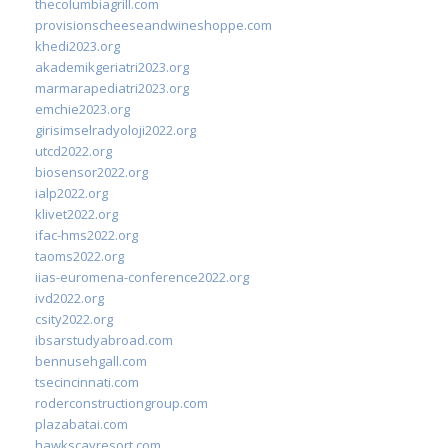
thecolumbiagrill.com
provisionscheeseandwineshoppe.com
khedi2023.org
akademikgeriatri2023.org
marmarapediatri2023.org
emchie2023.org
girisimselradyoloji2022.org
utcd2022.org
biosensor2022.org
ialp2022.org
klivet2022.org
ifac-hms2022.org
taoms2022.org
iias-euromena-conference2022.org
ivd2022.org
csity2022.org
ibsarstudyabroad.com
bennusehgall.com
tsecincinnati.com
roderconstructiongroup.com
plazabatai.com
hawkscayresort.com