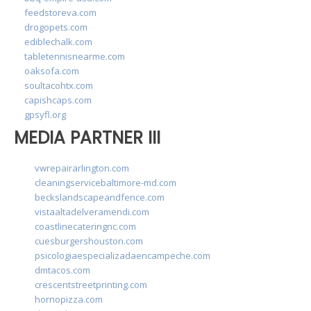
feedstoreva.com
drogopets.com
ediblechalk.com
tabletennisnearme.com
oaksofa.com
soultacohtx.com
capishcaps.com
gpsyfl.org
MEDIA PARTNER III
vwrepairarlington.com
cleaningservicebaltimore-md.com
beckslandscapeandfence.com
vistaaltadelveramendi.com
coastlinecateringnc.com
cuesburgershouston.com
psicologiaespecializadaencampeche.com
dmtacos.com
crescentstreetprinting.com
hornopizza.com