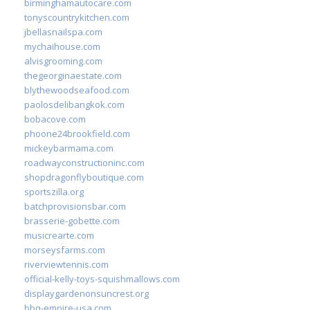
birminghamautocare.com
tonyscountrykitchen.com
jbellasnailspa.com
mychaihouse.com
alvisgrooming.com
thegeorginaestate.com
blythewoodseafood.com
paolosdelibangkok.com
bobacove.com
phoone24brookfield.com
mickeybarmama.com
roadwayconstructioninc.com
shopdragonflyboutique.com
sportszilla.org
batchprovisionsbar.com
brasserie-gobette.com
musicrearte.com
morseysfarms.com
riverviewtennis.com
official-kelly-toys-squishmallows.com
displaygardenonsuncrest.org
bbq-empire-usa.com