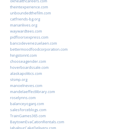
okhealthcareers.com
theintexperience.com
unboundedthefilm.com
catfriends-bg.org
marianlives.org
waywardtees.com
pidfloorsexpress.com
bancodevenezuelaen.com
bettermoodfoodcorporation.com
hingstonnt.com
chooseagender.com
hoverboardssale.com
alaskapolitics.com
stsmp.org
manoelneves.com
mandelaeffectlibrary.com
roselynns.com
balanceyoganj.com
salesforceblogs.com
TrainGames365.com
BaytownEvaCationRentals.com
JabalpurCakeDelivery.com