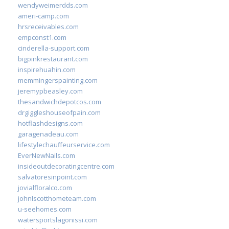
wendyweimerdds.com
ameri-camp.com
hrsreceivables.com
empconst1.com
cinderella-support.com
bigpinkrestaurant.com
inspirehuahin.com
memmingerspainting.com
jeremypbeasley.com
thesandwichdepotcos.com
drgiggleshouseofpain.com
hotflashdesigns.com
garagenadeau.com
lifestylechauffeurservice.com
EverNewNails.com
insideoutdecoratingcentre.com
salvatoresinpoint.com
jovialfloralco.com
johnlscotthometeam.com
u-seehomes.com
watersportslagonissi.com