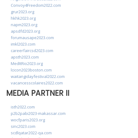
Convoy4Freedom2022.com
grur2023.org
hkhk2023.org
napm2023.org
apsdfd2023.org
forumausape2023.com
imkl2023.com
careerfaircsd2023.com
apsth2023.com
MedItRio2023.org
lcicon2023boston.com
waitangidayfestival2022.com
vacancesscolaires2022.com
MEDIA PARTNER II
isth2022.com
p2b2pabi2023-makassar.com
wocfparis2023.org
sinc2023.com
scdlqatar2022-qa.com