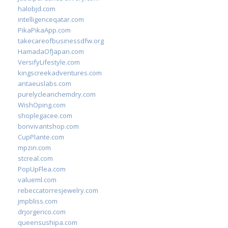
halobjd.com
intelligenceqatar.com
PikaPikaApp.com
takecareofbusinessdfw.org
HamadaOfJapan.com
VersifyLifestyle.com
kingscreekadventures.com
antaeuslabs.com
purelycleanchemdry.com
WishOping.com
shoplegacee.com
bonvivantshop.com
CupPlante.com
mpzin.com
stcreal.com
PopUpFlea.com
valueml.com
rebeccatorresjewelry.com
jmpbliss.com
drjorgerico.com
queensushipa.com