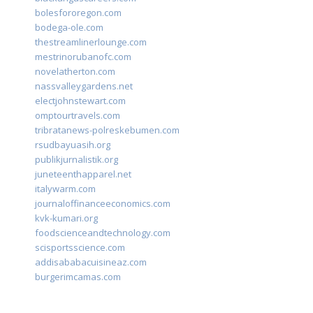
bolesfororegon.com
bodega-ole.com
thestreamlinerlounge.com
mestrinorubanofc.com
novelatherton.com
nassvalleygardens.net
electjohnstewart.com
omptourtravels.com
tribratanews-polreskebumen.com
rsudbayuasih.org
publikjurnalistik.org
juneteenthapparel.net
italywarm.com
journaloffinanceeconomics.com
kvk-kumari.org
foodscienceandtechnology.com
scisportsscience.com
addisababacuisineaz.com
burgerimcamas.com