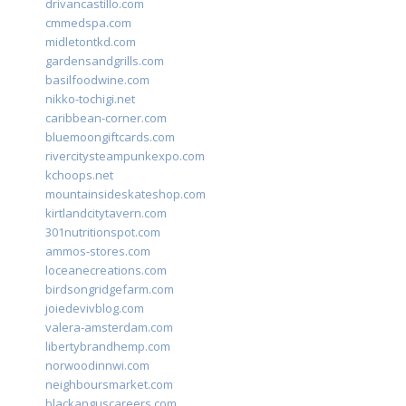
drivancastillo.com
cmmedspa.com
midletontkd.com
gardensandgrills.com
basilfoodwine.com
nikko-tochigi.net
caribbean-corner.com
bluemoongiftcards.com
rivercitysteampunkexpo.com
kchoops.net
mountainsideskateshop.com
kirtlandcitytavern.com
301nutritionspot.com
ammos-stores.com
loceanecreations.com
birdsongridgefarm.com
joiedevivblog.com
valera-amsterdam.com
libertybrandhemp.com
norwoodinnwi.com
neighboursmarket.com
blackanguscareers.com