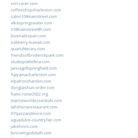
von-racer.com
coffeeshopcharleston.com
salon104mainstreet.com
alkaspringswater.com
318mainstreet8h.com
lovenailsspari.com
oakberry-kuwait.com
quartzliterary.com
friendsofbroderickpark.com
studiopiattellina.com
jannagrillspringfield.com
fujiyamacharleston.com
elpatronchardon.com
donglaishun-order.com
fiamc-rome2022.org
mariceworldessentials.com
lafisheriarestaurant.com
915jazzandmore.com
aguadulce-countryfair.com
jakehovis.com
bosswingsduluth.com