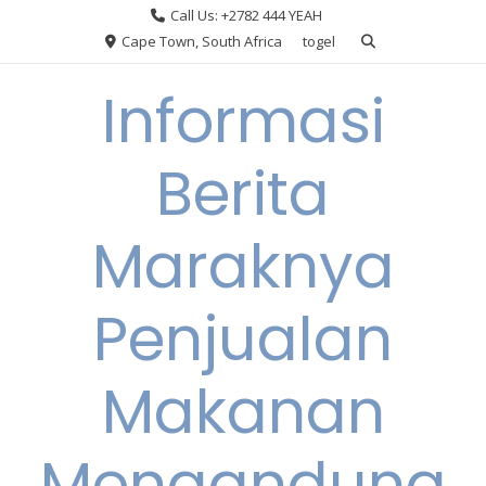
Skip
Call Us: +2782 444 YEAH
to
Cape Town, South Africa
togel
content
Informasi
Berita
Maraknya
Penjualan
Makanan
Mengandung