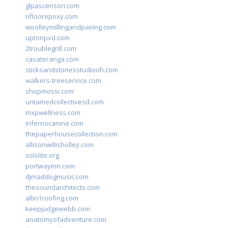
glpascensori.com
rifloorepoxy.com
woolleymillingandpaving.com
uptonpvd.com
2troublegrill.com
casateranga.com
sticksandstonesstudiooh.com
walkers-treeservice.com
shopmossi.com
untamedcollectivesd.com
mxpwellness.com
infernocanine.com
thepaperhousecollection.com
allisonwillisholley.com
solslite.org
portwayinn.com
djmaddogmusic.com
thesoundarchitects.com
allin1roofing.com
keepjudgewebb.com
anatomyofadventure.com