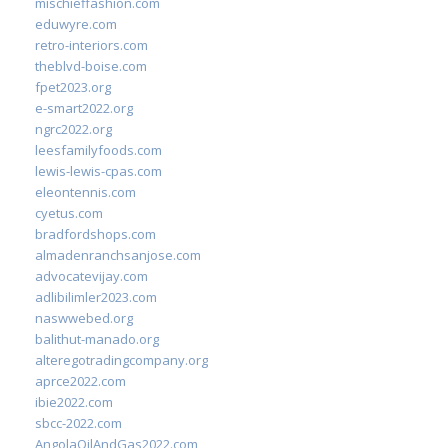
mischieffashion.com
eduwyre.com
retro-interiors.com
theblvd-boise.com
fpet2023.org
e-smart2022.org
ngrc2022.org
leesfamilyfoods.com
lewis-lewis-cpas.com
eleontennis.com
cyetus.com
bradfordshops.com
almadenranchsanjose.com
advocatevijay.com
adlibilimler2023.com
naswwebed.org
balithut-manado.org
alteregotradingcompany.org
aprce2022.com
ibie2022.com
sbcc-2022.com
AngolaOilAndGas2022.com