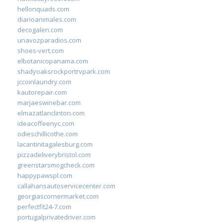
hellonquads.com
diarioanimales.com
decogaleri.com
unavozparadios.com
shoes-vert.com
elbotanicopanama.com
shadyoaksrockportrvpark.com
jccoinlaundry.com
kautorepair.com
marjaeswinebar.com
elmazatlanclinton.com
ideacoffeenyc.com
odieschillicothe.com
lacantinitagalesburg.com
pizzadeliverybristol.com
greenstarsmogcheck.com
happypawspl.com
callahansautoservicecenter.com
georgiascornermarket.com
perfectfit24-7.com
portugalprivatedriver.com