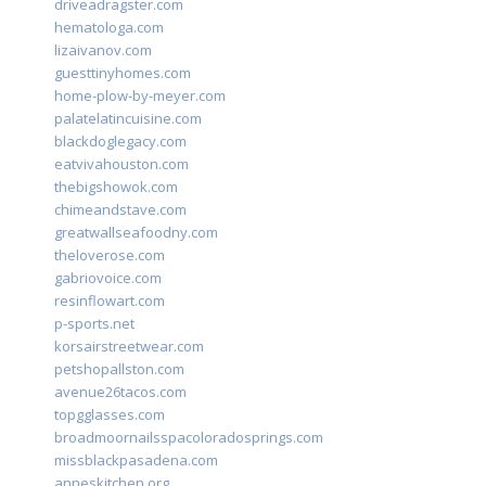
driveadragster.com
hematologa.com
lizaivanov.com
guesttinyhomes.com
home-plow-by-meyer.com
palatelatincuisine.com
blackdoglegacy.com
eatvivahouston.com
thebigshowok.com
chimeandstave.com
greatwallseafoodny.com
theloverose.com
gabriovoice.com
resinflowart.com
p-sports.net
korsairstreetwear.com
petshopallston.com
avenue26tacos.com
topgglasses.com
broadmoornailsspacoloradosprings.com
missblackpasadena.com
anneskitchen.org