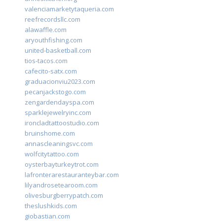
valenciamarketytaqueria.com
reefrecordsllc.com
alawaffle.com
aryouthfishing.com
united-basketball.com
tios-tacos.com
cafecito-satx.com
graduacionviu2023.com
pecanjackstogo.com
zengardendayspa.com
sparklejewelryinc.com
ironcladtattoostudio.com
bruinshome.com
annascleaningsvc.com
wolfcitytattoo.com
oysterbayturkeytrot.com
lafronterarestauranteybar.com
lilyandrosetearoom.com
olivesburgberrypatch.com
theslushkids.com
giobastian.com