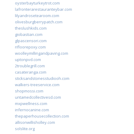
oysterbayturkeytrot.com
lafronterarestauranteybar.com
lilyandrosetearoom.com
olivesburgberrypatch.com
theslushkids.com
giobastian.com
glpascensori.com
rifloorepoxy.com
woolleymillingandpaving.com
uptonpvd.com
2troublegrill.com
casateranga.com
sticksandstonesstudiooh.com
walkers-treeservice.com
shopmossi.com
untamedcollectivesd.com
mxpwellness.com
infernocanine.com
thepaperhousecollection.com
allisonwillisholley.com
solslite.org