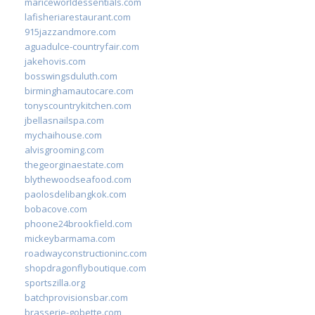
mariceworldessentials.com
lafisheriarestaurant.com
915jazzandmore.com
aguadulce-countryfair.com
jakehovis.com
bosswingsduluth.com
birminghamautocare.com
tonyscountrykitchen.com
jbellasnailspa.com
mychaihouse.com
alvisgrooming.com
thegeorginaestate.com
blythewoodseafood.com
paolosdelibangkok.com
bobacove.com
phoone24brookfield.com
mickeybarmama.com
roadwayconstructioninc.com
shopdragonflyboutique.com
sportszilla.org
batchprovisionsbar.com
brasserie-gobette.com