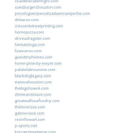
coastlinecateringnc.com
cuesburgershouston.com
psicologiaespecializadaencampeche.com
dmtacos.com
crescentstreetprinting.com
hornopizza.com
driveadragster.com
hematologa.com
lizaivanov.com
guesttinyhomes.com
home-plow-by-meyer.com
palatelatincuisine.com
blackdoglegacy.com
eatvivahouston.com
thebigshowok.com
chimeandstave.com
greatwallseafoodny.com
theloverose.com
gabriovoice.com
resinflowart.com
p-sports.net
korsairstreetwear.com