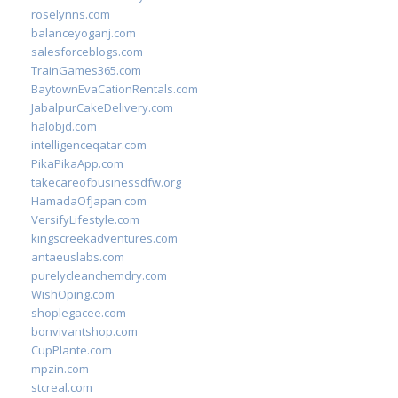
roselynns.com
balanceyoganj.com
salesforceblogs.com
TrainGames365.com
BaytownEvaCationRentals.com
JabalpurCakeDelivery.com
halobjd.com
intelligenceqatar.com
PikaPikaApp.com
takecareofbusinessdfw.org
HamadaOfJapan.com
VersifyLifestyle.com
kingscreekadventures.com
antaeuslabs.com
purelycleanchemdry.com
WishOping.com
shoplegacee.com
bonvivantshop.com
CupPlante.com
mpzin.com
stcreal.com