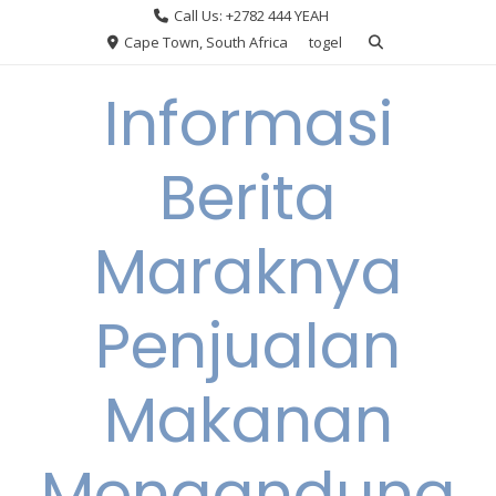
Skip
Call Us: +2782 444 YEAH
to
Cape Town, South Africa
togel
content
Informasi
Berita
Maraknya
Penjualan
Makanan
Mengandung