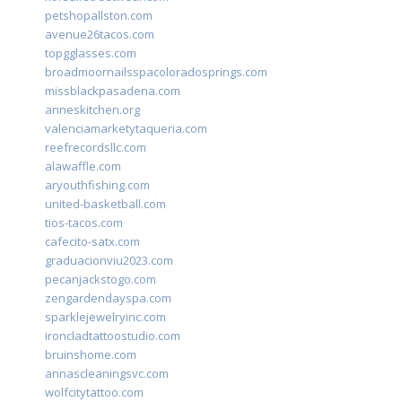
petshopallston.com
avenue26tacos.com
topgglasses.com
broadmoornailsspacoloradosprings.com
missblackpasadena.com
anneskitchen.org
valenciamarketytaqueria.com
reefrecordsllc.com
alawaffle.com
aryouthfishing.com
united-basketball.com
tios-tacos.com
cafecito-satx.com
graduacionviu2023.com
pecanjackstogo.com
zengardendayspa.com
sparklejewelryinc.com
ironcladtattoostudio.com
bruinshome.com
annascleaningsvc.com
wolfcitytattoo.com