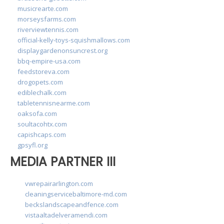
musicrearte.com
morseysfarms.com
riverviewtennis.com
official-kelly-toys-squishmallows.com
displaygardenonsuncrest.org
bbq-empire-usa.com
feedstoreva.com
drogopets.com
ediblechalk.com
tabletennisnearme.com
oaksofa.com
soultacohtx.com
capishcaps.com
gpsyfl.org
MEDIA PARTNER III
vwrepairarlington.com
cleaningservicebaltimore-md.com
beckslandscapeandfence.com
vistaaltadelveramendi.com