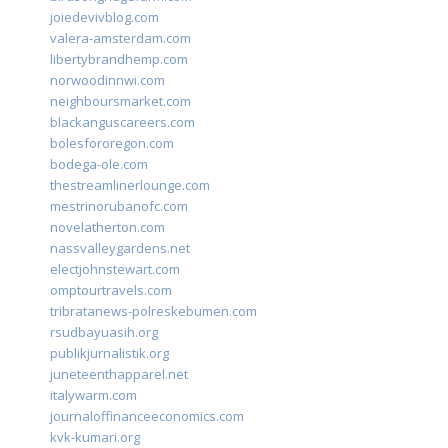
joiedevivblog.com
valera-amsterdam.com
libertybrandhemp.com
norwoodinnwi.com
neighboursmarket.com
blackanguscareers.com
bolesfororegon.com
bodega-ole.com
thestreamlinerlounge.com
mestrinorubanofc.com
novelatherton.com
nassvalleygardens.net
electjohnstewart.com
omptourtravels.com
tribratanews-polreskebumen.com
rsudbayuasih.org
publikjurnalistik.org
juneteenthapparel.net
italywarm.com
journaloffinanceeconomics.com
kvk-kumari.org