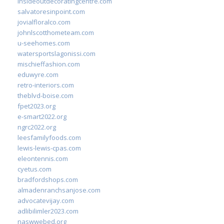
insideoutdecoratingcentre.com
salvatoresinpoint.com
jovialfloralco.com
johnlscotthometeam.com
u-seehomes.com
watersportslagonissi.com
mischieffashion.com
eduwyre.com
retro-interiors.com
theblvd-boise.com
fpet2023.org
e-smart2022.org
ngrc2022.org
leesfamilyfoods.com
lewis-lewis-cpas.com
eleontennis.com
cyetus.com
bradfordshops.com
almadenranchsanjose.com
advocatevijay.com
adlibilimler2023.com
naswwebed.org