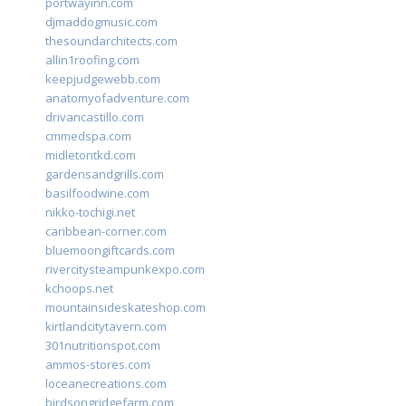
portwayinn.com
djmaddogmusic.com
thesoundarchitects.com
allin1roofing.com
keepjudgewebb.com
anatomyofadventure.com
drivancastillo.com
cmmedspa.com
midletontkd.com
gardensandgrills.com
basilfoodwine.com
nikko-tochigi.net
caribbean-corner.com
bluemoongiftcards.com
rivercitysteampunkexpo.com
kchoops.net
mountainsideskateshop.com
kirtlandcitytavern.com
301nutritionspot.com
ammos-stores.com
loceanecreations.com
birdsongridgefarm.com