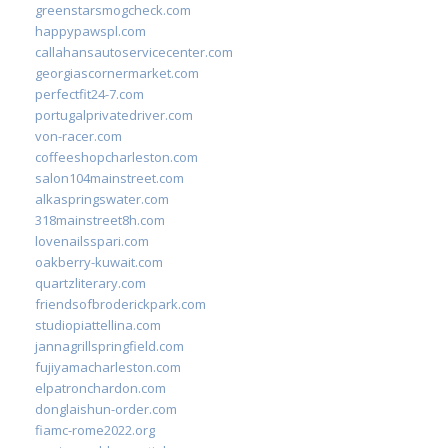
greenstarsmogcheck.com
happypawspl.com
callahansautoservicecenter.com
georgiascornermarket.com
perfectfit24-7.com
portugalprivatedriver.com
von-racer.com
coffeeshopcharleston.com
salon104mainstreet.com
alkaspringswater.com
318mainstreet8h.com
lovenailsspari.com
oakberry-kuwait.com
quartzliterary.com
friendsofbroderickpark.com
studiopiattellina.com
jannagrillspringfield.com
fujiyamacharleston.com
elpatronchardon.com
donglaishun-order.com
fiamc-rome2022.org