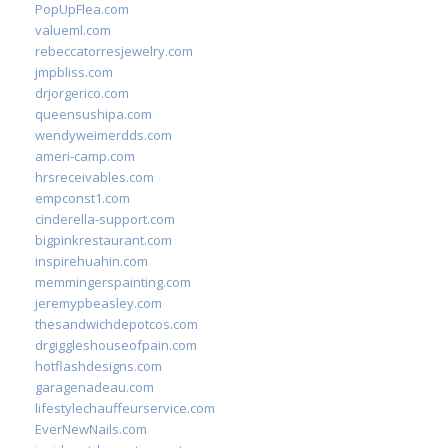
PopUpFlea.com
valueml.com
rebeccatorresjewelry.com
jmpbliss.com
drjorgerico.com
queensushipa.com
wendyweimerdds.com
ameri-camp.com
hrsreceivables.com
empconst1.com
cinderella-support.com
bigpinkrestaurant.com
inspirehuahin.com
memmingerspainting.com
jeremypbeasley.com
thesandwichdepotcos.com
drgiggleshouseofpain.com
hotflashdesigns.com
garagenadeau.com
lifestylechauffeurservice.com
EverNewNails.com