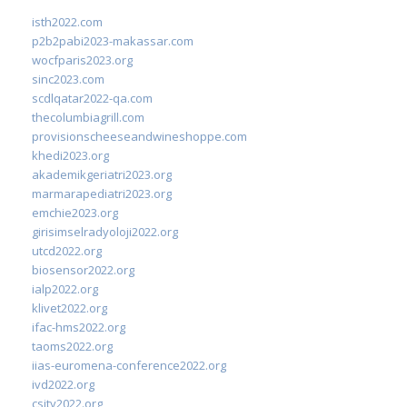
isth2022.com
p2b2pabi2023-makassar.com
wocfparis2023.org
sinc2023.com
scdlqatar2022-qa.com
thecolumbiagrill.com
provisionscheeseandwineshoppe.com
khedi2023.org
akademikgeriatri2023.org
marmarapediatri2023.org
emchie2023.org
girisimselradyoloji2022.org
utcd2022.org
biosensor2022.org
ialp2022.org
klivet2022.org
ifac-hms2022.org
taoms2022.org
iias-euromena-conference2022.org
ivd2022.org
csity2022.org