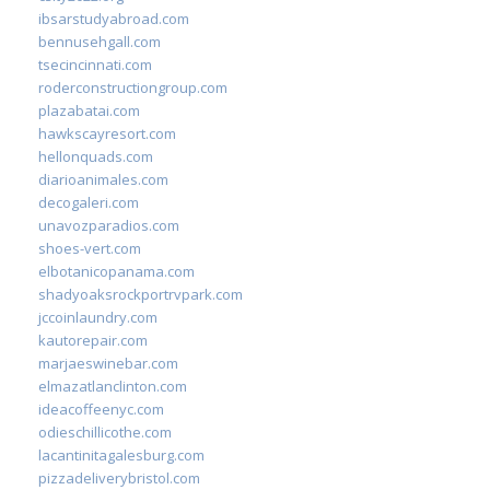
ibsarstudyabroad.com
bennusehgall.com
tsecincinnati.com
roderconstructiongroup.com
plazabatai.com
hawkscayresort.com
hellonquads.com
diarioanimales.com
decogaleri.com
unavozparadios.com
shoes-vert.com
elbotanicopanama.com
shadyoaksrockportrvpark.com
jccoinlaundry.com
kautorepair.com
marjaeswinebar.com
elmazatlanclinton.com
ideacoffeenyc.com
odieschillicothe.com
lacantinitagalesburg.com
pizzadeliverybristol.com