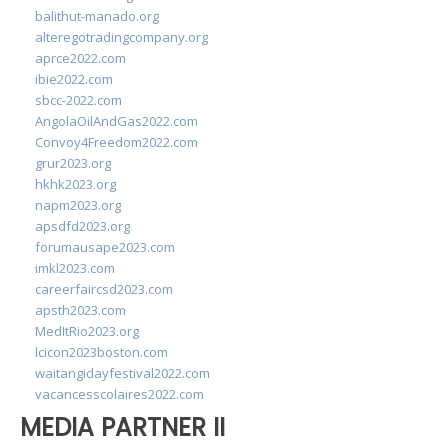
balithut-manado.org
alteregotradingcompany.org
aprce2022.com
ibie2022.com
sbcc-2022.com
AngolaOilAndGas2022.com
Convoy4Freedom2022.com
grur2023.org
hkhk2023.org
napm2023.org
apsdfd2023.org
forumausape2023.com
imkl2023.com
careerfaircsd2023.com
apsth2023.com
MedItRio2023.org
lcicon2023boston.com
waitangidayfestival2022.com
vacancesscolaires2022.com
MEDIA PARTNER II