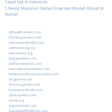
Cepat Saji di Indonesia
5 Resep Makanan Olahan Enak dan Mudah Dibuat di
Rumah
okhealthcareers.com
theintexperience.com
unboundedthefilm.com
catfriends-bg.org
marianlives.org
waywardtees.com
pidfloorsexpress.com
bancodevenezuelaen.com
bettermoodfoodcorporation.com
hingstonnt.com
chooseagender.com
hoverboardssale.com
alaskapolitics.com
stsmp.org
manoelneves.com
mandelaeffectlibrary.com