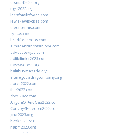
e-smart2022.org
ngrc2022.org
leesfamilyfoods.com
lewis-lewis-cpas.com
eleontennis.com
cyetus.com
bradfordshops.com
almadenranchsanjose.com
advocatevijay.com
adlibilimler2023.com
naswwebed.org
balithut-manado.org
alteregotradingcompany.org
aprce2022.com
ibie2022.com
sbcc-2022.com
AngolaOilAndGas2022.com
Convoy4Freedom2022.com
grur2023.org
hkhk2023.org
napm2023.org