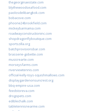
thegeorginaestate.com
blythewoodseafood.com
paolosdelibangkok.com
bobacove.com
phoone24brookfield.com
mickeybarmama.com
roadwayconstructioninc.com
shopdragonflyboutique.com
sportszilla.org
batchprovisionsbar.com
brasserie-gobette.com
musicrearte.com
morseysfarms.com
riverviewtennis.com
official-kelly-toys-squishmallows.com
displaygardenonsuncrest.org
bbq-empire-usa.com
feedstoreva.com
drogopets.com
ediblechalk.com
tabletennisnearme.com