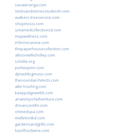
casateranga.com
sticksandstonesstudiooh.com
walkers-treeservice.com
shopmossi.com
untamedcollectivesd.com
mxpwellness.com
infernocanine.com
thepaperhousecollection.com
allisonwillisholley.com
solslite.org
portwayinn.com
djmaddogmusic.com
thesoundarchitects.com
allin1roofing.com
keepjudgewebb.com
anatomyofadventure.com
drivancastillo.com
cmmedspa.com
midletontkd.com
gardensandgrills.com
basilfoodwine.com