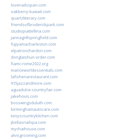
lovenailsspari.com
oakberry-kuwait.com
quartzliterary.com
friendsofbroderickpark.com
studiopiattellina.com
jannagrillspringfield.com
fujiyamacharleston.com
elpatronchardon.com
donglaishun-order.com
fiamc-rome2022.org
mariceworldessentials.com
lafisheriarestaurant.com
915jazzandmore.com
aguadulce-countryfair.com
jakehovis.com
bosswingsduluth.com
birminghamautocare.com
tonyscountrykitchen.com
jbellasnailspa.com
mychaihouse.com
alvisgrooming.com