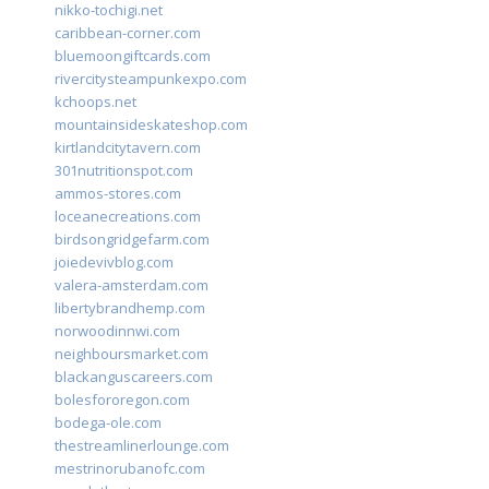
nikko-tochigi.net
caribbean-corner.com
bluemoongiftcards.com
rivercitysteampunkexpo.com
kchoops.net
mountainsideskateshop.com
kirtlandcitytavern.com
301nutritionspot.com
ammos-stores.com
loceanecreations.com
birdsongridgefarm.com
joiedevivblog.com
valera-amsterdam.com
libertybrandhemp.com
norwoodinnwi.com
neighboursmarket.com
blackanguscareers.com
bolesfororegon.com
bodega-ole.com
thestreamlinerlounge.com
mestrinorubanofc.com