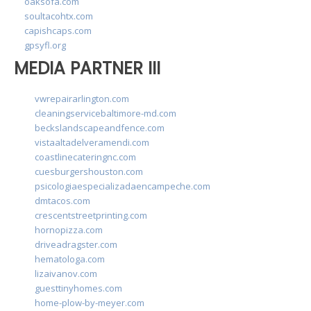
oaksofa.com
soultacohtx.com
capishcaps.com
gpsyfl.org
MEDIA PARTNER III
vwrepairarlington.com
cleaningservicebaltimore-md.com
beckslandscapeandfence.com
vistaaltadelveramendi.com
coastlinecateringnc.com
cuesburgershouston.com
psicologiaespecializadaencampeche.com
dmtacos.com
crescentstreetprinting.com
hornopizza.com
driveadragster.com
hematologa.com
lizaivanov.com
guesttinyhomes.com
home-plow-by-meyer.com