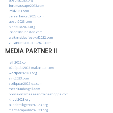
apsdfd2023.org
forumausape2023.com
imkl2023.com
careerfaircsd2023.com
apsth2023.com
MedItRio2023.org
lcicon2023boston.com
waitangidayfestival2022.com
vacancesscolaires2022.com
MEDIA PARTNER II
isth2022.com
p2b2pabi2023-makassar.com
wocfparis2023.org
sinc2023.com
scdlqatar2022-qa.com
thecolumbiagrill.com
provisionscheeseandwineshoppe.com
khedi2023.org
akademikgeriatri2023.org
marmarapediatri2023.org