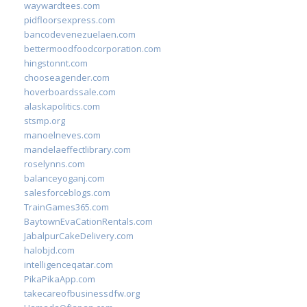
waywardtees.com
pidfloorsexpress.com
bancodevenezuelaen.com
bettermoodfoodcorporation.com
hingstonnt.com
chooseagender.com
hoverboardssale.com
alaskapolitics.com
stsmp.org
manoelneves.com
mandelaeffectlibrary.com
roselynns.com
balanceyoganj.com
salesforceblogs.com
TrainGames365.com
BaytownEvaCationRentals.com
JabalpurCakeDelivery.com
halobjd.com
intelligenceqatar.com
PikaPikaApp.com
takecareofbusinessdfw.org