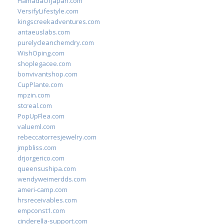
HamadaOfJapan.com
VersifyLifestyle.com
kingscreekadventures.com
antaeuslabs.com
purelycleanchemdry.com
WishOping.com
shoplegacee.com
bonvivantshop.com
CupPlante.com
mpzin.com
stcreal.com
PopUpFlea.com
valueml.com
rebeccatorresjewelry.com
jmpbliss.com
drjorgerico.com
queensushipa.com
wendyweimerdds.com
ameri-camp.com
hrsreceivables.com
empconst1.com
cinderella-support.com