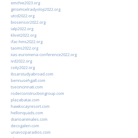
emchie2023.org
girisimselradyoloji2022.org
utcd2022.org
biosensor2022.org
ialp2022.org
klivet2022.org
ifac-hms2022.org
taoms2022.org
iias-euromena-conference2022.org
ivd2022.org
csity2022.org
ibsarstudyabroad.com
bennusehgall.com
tsecincinnati.com
roderconstructiongroup.com
plazabatai.com
hawkscayresort.com
hellonquads.com
diarioanimales.com
decogaleri.com
unavozparadios.com