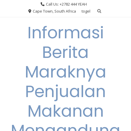
Skip
Call Us: +2782 444 YEAH
to
Cape Town, South Africa
togel
content
Informasi
Berita
Maraknya
Penjualan
Makanan
Mengandung