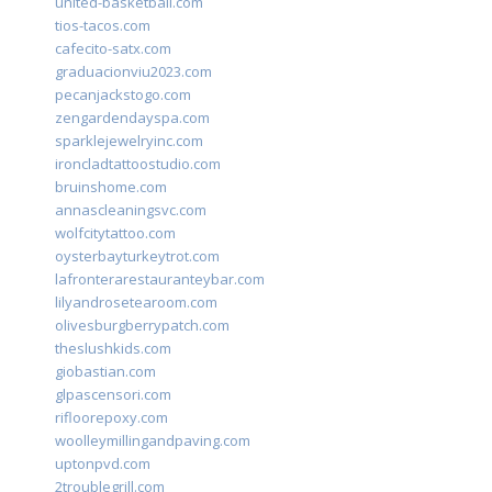
united-basketball.com
tios-tacos.com
cafecito-satx.com
graduacionviu2023.com
pecanjackstogo.com
zengardendayspa.com
sparklejewelryinc.com
ironcladtattoostudio.com
bruinshome.com
annascleaningsvc.com
wolfcitytattoo.com
oysterbayturkeytrot.com
lafronterarestauranteybar.com
lilyandrosetearoom.com
olivesburgberrypatch.com
theslushkids.com
giobastian.com
glpascensori.com
rifloorepoxy.com
woolleymillingandpaving.com
uptonpvd.com
2troublegrill.com