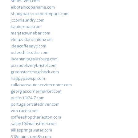
shoes-vert.com
elbotanicopanama.com
shadyoaksrockportrvpark.com
jccoinlaundry.com
kautorepair.com
marjaeswinebar.com
elmazatlanclinton.com
ideacoffeenyc.com
odieschillicothe.com
lacantinitagalesburg.com
pizzadeliverybristol.com
greenstarsmogcheck.com
happypawspl.com
callahansautoservicecenter.com
georgiascornermarket.com
perfectfit24-7.com
portugalprivatedriver.com
von-racer.com
coffeeshopcharleston.com
salon104mainstreet.com
alkaspringswater.com
318mainstreet8h.com