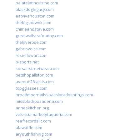
palatelatincuisine.com
blackdoglegacy.com
eatvivahouston.com
thebigshowok.com
chimeandstave.com
greatwallseafoodny.com
theloverose.com
gabriovoice.com
resinflowart.com
p-sports.net
korsairstreetwear.com
petshopallston.com
avenue26tacos.com
topgglasses.com
broadmoornailsspacoloradosprings.com
missblackpasadena.com
anneskitchen.org
valenciamarketytaqueria.com
reefrecordsllc.com
alawaffle.com
aryouthfishing.com