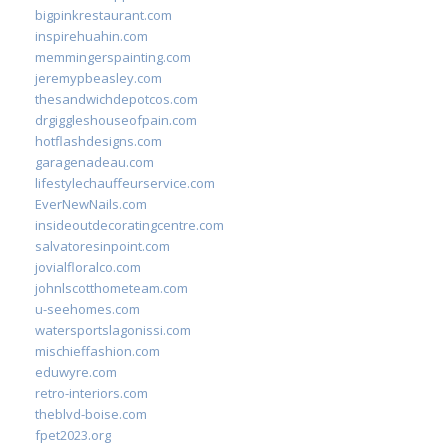
bigpinkrestaurant.com
inspirehuahin.com
memmingerspainting.com
jeremypbeasley.com
thesandwichdepotcos.com
drgiggleshouseofpain.com
hotflashdesigns.com
garagenadeau.com
lifestylechauffeurservice.com
EverNewNails.com
insideoutdecoratingcentre.com
salvatoresinpoint.com
jovialfloralco.com
johnlscotthometeam.com
u-seehomes.com
watersportslagonissi.com
mischieffashion.com
eduwyre.com
retro-interiors.com
theblvd-boise.com
fpet2023.org