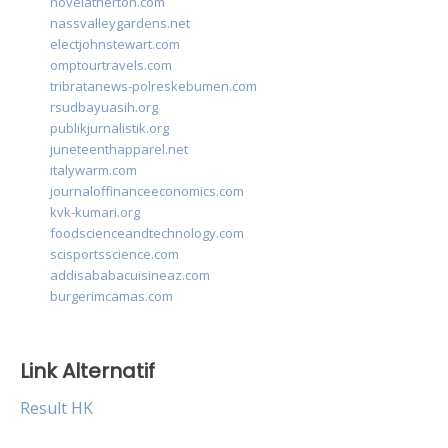
novelatherton.com
nassvalleygardens.net
electjohnstewart.com
omptourtravels.com
tribratanews-polreskebumen.com
rsudbayuasih.org
publikjurnalistik.org
juneteenthapparel.net
italywarm.com
journaloffinanceeconomics.com
kvk-kumari.org
foodscienceandtechnology.com
scisportsscience.com
addisababacuisineaz.com
burgerimcamas.com
Link Alternatif
Result HK