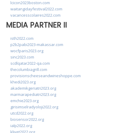
lcicon2023boston.com
waitangidayfestival2022.com
vacancesscolaires2022.com
MEDIA PARTNER II
isth2022.com
p2b2pabi2023-makassar.com
wocfparis2023.org
sinc2023.com
scdlqatar2022-qa.com
thecolumbiagrill.com
provisionscheeseandwineshoppe.com
khedi2023.org
akademikgeriatri2023.org
marmarapediatri2023.org
emchie2023.org
girisimselradyoloji2022.org
utcd2022.org
biosensor2022.org
ialp2022.org
klivet2022.org