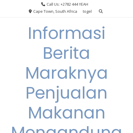
Skip
Call Us: +2782 444 YEAH
to
Cape Town, South Africa
togel
content
Informasi
Berita
Maraknya
Penjualan
Makanan
Mengandung