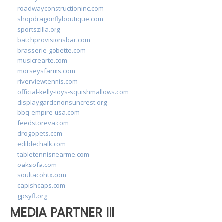
roadwayconstructioninc.com
shopdragonflyboutique.com
sportszilla.org
batchprovisionsbar.com
brasserie-gobette.com
musicrearte.com
morseysfarms.com
riverviewtennis.com
official-kelly-toys-squishmallows.com
displaygardenonsuncrest.org
bbq-empire-usa.com
feedstoreva.com
drogopets.com
ediblechalk.com
tabletennisnearme.com
oaksofa.com
soultacohtx.com
capishcaps.com
gpsyfl.org
MEDIA PARTNER III