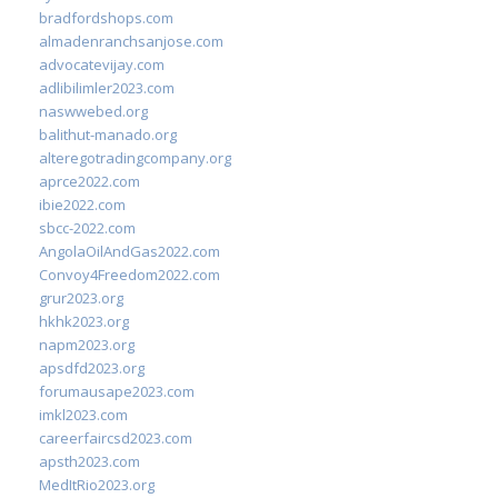
bradfordshops.com
almadenranchsanjose.com
advocatevijay.com
adlibilimler2023.com
naswwebed.org
balithut-manado.org
alteregotradingcompany.org
aprce2022.com
ibie2022.com
sbcc-2022.com
AngolaOilAndGas2022.com
Convoy4Freedom2022.com
grur2023.org
hkhk2023.org
napm2023.org
apsdfd2023.org
forumausape2023.com
imkl2023.com
careerfaircsd2023.com
apsth2023.com
MedItRio2023.org