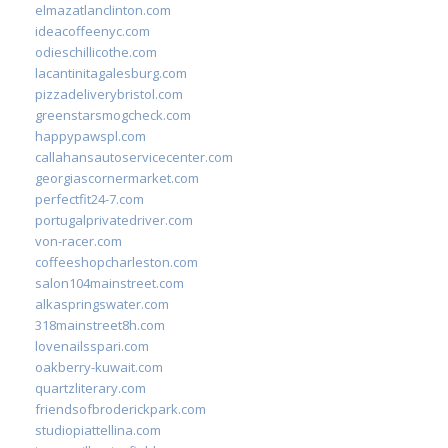
elmazatlanclinton.com
ideacoffeenyc.com
odieschillicothe.com
lacantinitagalesburg.com
pizzadeliverybristol.com
greenstarsmogcheck.com
happypawspl.com
callahansautoservicecenter.com
georgiascornermarket.com
perfectfit24-7.com
portugalprivatedriver.com
von-racer.com
coffeeshopcharleston.com
salon104mainstreet.com
alkaspringswater.com
318mainstreet8h.com
lovenailsspari.com
oakberry-kuwait.com
quartzliterary.com
friendsofbroderickpark.com
studiopiattellina.com