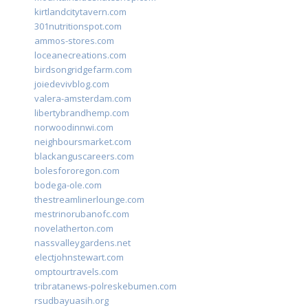
kirtlandcitytavern.com
301nutritionspot.com
ammos-stores.com
loceanecreations.com
birdsongridgefarm.com
joiedevivblog.com
valera-amsterdam.com
libertybrandhemp.com
norwoodinnwi.com
neighboursmarket.com
blackanguscareers.com
bolesfororegon.com
bodega-ole.com
thestreamlinerlounge.com
mestrinorubanofc.com
novelatherton.com
nassvalleygardens.net
electjohnstewart.com
omptourtravels.com
tribratanews-polreskebumen.com
rsudbayuasih.org