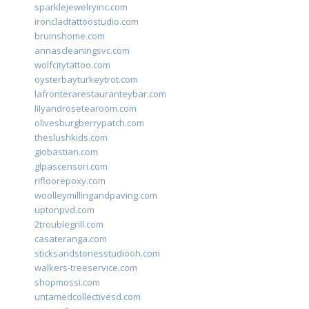
sparklejewelryinc.com
ironcladtattoostudio.com
bruinshome.com
annascleaningsvc.com
wolfcitytattoo.com
oysterbayturkeytrot.com
lafronterarestauranteybar.com
lilyandrosetearoom.com
olivesburgberrypatch.com
theslushkids.com
giobastian.com
glpascensori.com
rifloorepoxy.com
woolleymillingandpaving.com
uptonpvd.com
2troublegrill.com
casateranga.com
sticksandstonesstudiooh.com
walkers-treeservice.com
shopmossi.com
untamedcollectivesd.com