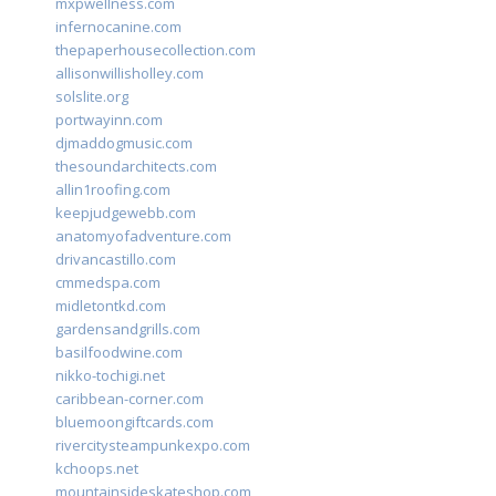
mxpwellness.com
infernocanine.com
thepaperhousecollection.com
allisonwillisholley.com
solslite.org
portwayinn.com
djmaddogmusic.com
thesoundarchitects.com
allin1roofing.com
keepjudgewebb.com
anatomyofadventure.com
drivancastillo.com
cmmedspa.com
midletontkd.com
gardensandgrills.com
basilfoodwine.com
nikko-tochigi.net
caribbean-corner.com
bluemoongiftcards.com
rivercitysteampunkexpo.com
kchoops.net
mountainsideskateshop.com