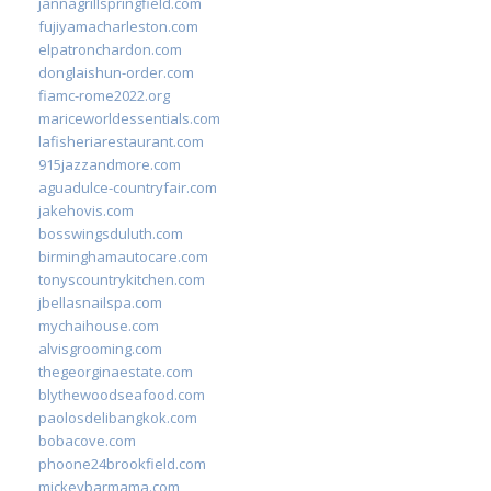
jannagrillspringfield.com
fujiyamacharleston.com
elpatronchardon.com
donglaishun-order.com
fiamc-rome2022.org
mariceworldessentials.com
lafisheriarestaurant.com
915jazzandmore.com
aguadulce-countryfair.com
jakehovis.com
bosswingsduluth.com
birminghamautocare.com
tonyscountrykitchen.com
jbellasnailspa.com
mychaihouse.com
alvisgrooming.com
thegeorginaestate.com
blythewoodseafood.com
paolosdelibangkok.com
bobacove.com
phoone24brookfield.com
mickeybarmama.com