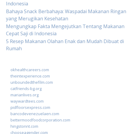
Indonesia
Bahaya Snack Berbahaya: Waspadai Makanan Ringan
yang Merugikan Kesehatan
Mengungkap Fakta Mengejutkan Tentang Makanan
Cepat Saji di Indonesia
5 Resep Makanan Olahan Enak dan Mudah Dibuat di
Rumah
okhealthcareers.com
theintexperience.com
unboundedthefilm.com
catfriends-bg.org
marianlives.org
waywardtees.com
pidfloorsexpress.com
bancodevenezuelaen.com
bettermoodfoodcorporation.com
hingstonnt.com
chooseagender.com