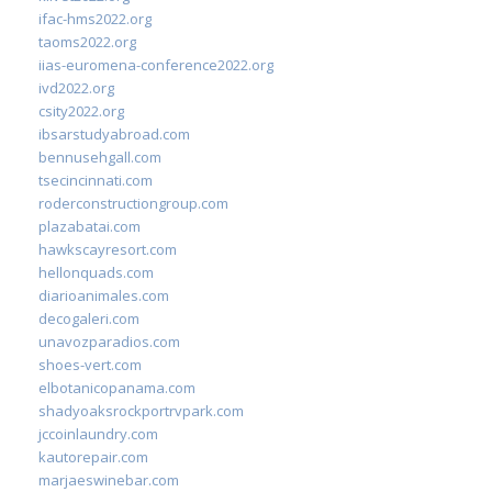
ifac-hms2022.org
taoms2022.org
iias-euromena-conference2022.org
ivd2022.org
csity2022.org
ibsarstudyabroad.com
bennusehgall.com
tsecincinnati.com
roderconstructiongroup.com
plazabatai.com
hawkscayresort.com
hellonquads.com
diarioanimales.com
decogaleri.com
unavozparadios.com
shoes-vert.com
elbotanicopanama.com
shadyoaksrockportrvpark.com
jccoinlaundry.com
kautorepair.com
marjaeswinebar.com