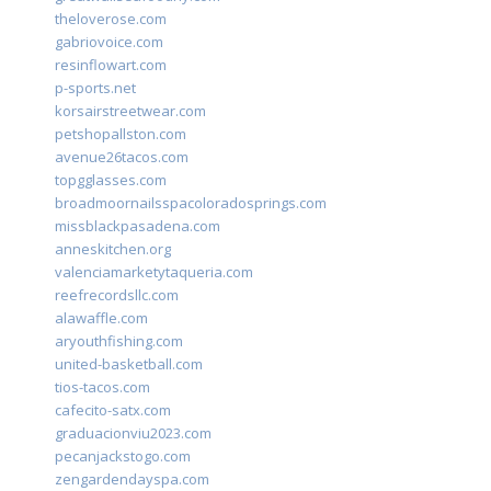
theloverose.com
gabriovoice.com
resinflowart.com
p-sports.net
korsairstreetwear.com
petshopallston.com
avenue26tacos.com
topgglasses.com
broadmoornailsspacoloradosprings.com
missblackpasadena.com
anneskitchen.org
valenciamarketytaqueria.com
reefrecordsllc.com
alawaffle.com
aryouthfishing.com
united-basketball.com
tios-tacos.com
cafecito-satx.com
graduacionviu2023.com
pecanjackstogo.com
zengardendayspa.com