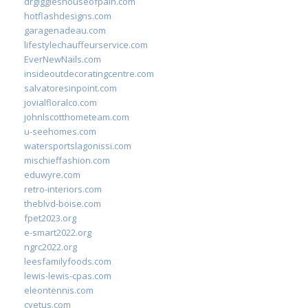
drgiggleshouseofpain.com
hotflashdesigns.com
garagenadeau.com
lifestylechauffeurservice.com
EverNewNails.com
insideoutdecoratingcentre.com
salvatoresinpoint.com
jovialfloralco.com
johnlscotthometeam.com
u-seehomes.com
watersportslagonissi.com
mischieffashion.com
eduwyre.com
retro-interiors.com
theblvd-boise.com
fpet2023.org
e-smart2022.org
ngrc2022.org
leesfamilyfoods.com
lewis-lewis-cpas.com
eleontennis.com
cyetus.com