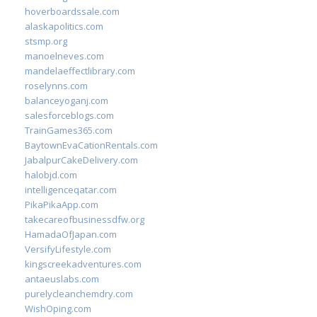
hoverboardssale.com
alaskapolitics.com
stsmp.org
manoelneves.com
mandelaeffectlibrary.com
roselynns.com
balanceyoganj.com
salesforceblogs.com
TrainGames365.com
BaytownEvaCationRentals.com
JabalpurCakeDelivery.com
halobjd.com
intelligenceqatar.com
PikaPikaApp.com
takecareofbusinessdfw.org
HamadaOfJapan.com
VersifyLifestyle.com
kingscreekadventures.com
antaeuslabs.com
purelycleanchemdry.com
WishOping.com