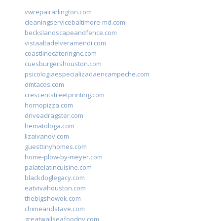
vwrepairarlington.com
cleaningservicebaltimore-md.com
beckslandscapeandfence.com
vistaaltadelveramendi.com
coastlinecateringnc.com
cuesburgershouston.com
psicologiaespecializadaencampeche.com
dmtacos.com
crescentstreetprinting.com
hornopizza.com
driveadragster.com
hematologa.com
lizaivanov.com
guesttinyhomes.com
home-plow-by-meyer.com
palatelatincuisine.com
blackdoglegacy.com
eatvivahouston.com
thebigshowok.com
chimeandstave.com
greatwallseafoodny.com