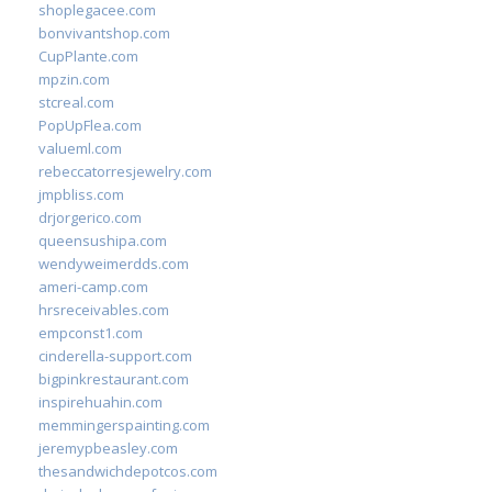
shoplegacee.com
bonvivantshop.com
CupPlante.com
mpzin.com
stcreal.com
PopUpFlea.com
valueml.com
rebeccatorresjewelry.com
jmpbliss.com
drjorgerico.com
queensushipa.com
wendyweimerdds.com
ameri-camp.com
hrsreceivables.com
empconst1.com
cinderella-support.com
bigpinkrestaurant.com
inspirehuahin.com
memmingerspainting.com
jeremypbeasley.com
thesandwichdepotcos.com