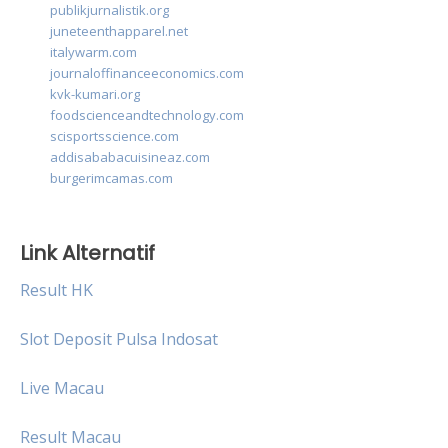
publikjurnalistik.org
juneteenthapparel.net
italywarm.com
journaloffinanceeconomics.com
kvk-kumari.org
foodscienceandtechnology.com
scisportsscience.com
addisababacuisineaz.com
burgerimcamas.com
Link Alternatif
Result HK
Slot Deposit Pulsa Indosat
Live Macau
Result Macau