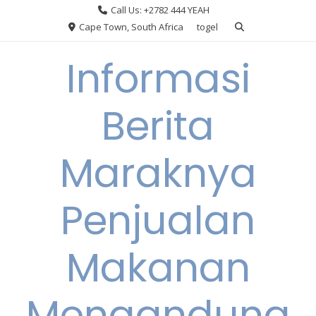
Skip
Call Us: +2782 444 YEAH
to
Cape Town, South Africa
togel
content
Informasi
Berita
Maraknya
Penjualan
Makanan
Mengandung