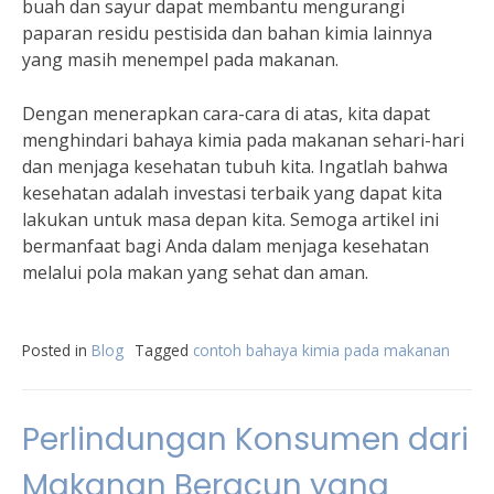
buah dan sayur dapat membantu mengurangi
paparan residu pestisida dan bahan kimia lainnya
yang masih menempel pada makanan.
Dengan menerapkan cara-cara di atas, kita dapat
menghindari bahaya kimia pada makanan sehari-hari
dan menjaga kesehatan tubuh kita. Ingatlah bahwa
kesehatan adalah investasi terbaik yang dapat kita
lakukan untuk masa depan kita. Semoga artikel ini
bermanfaat bagi Anda dalam menjaga kesehatan
melalui pola makan yang sehat dan aman.
Posted in
Blog
Tagged
contoh bahaya kimia pada makanan
Perlindungan Konsumen dari
Makanan Beracun yang