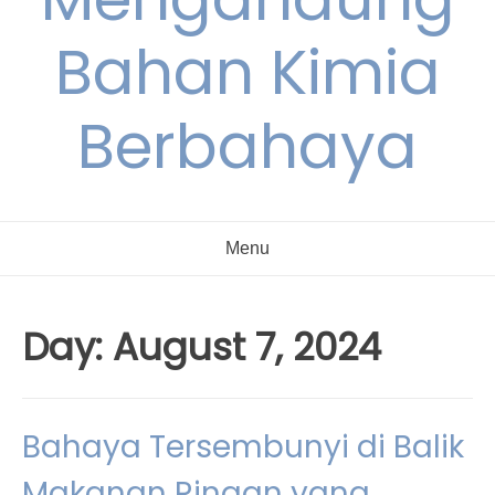
Bahan Kimia
Berbahaya
Menu
Day:
August 7, 2024
Bahaya Tersembunyi di Balik
Makanan Ringan yang