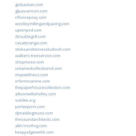
giobastian.com
glpascensori.com
rifloorepoxy.com
woolleymillingandpaving.com
uptonpvd.com
2troublegrill.com
casateranga.com
sticksandstonesstudiooh.com
walkers-treeservice.com
shopmossi.com
untamedcollectivesd.com
mxpwellness.com
infernocanine.com
thepaperhousecollection.com
allisonwillisholley.com
solslite.org
portwayinn.com
djmaddogmusic.com
thesoundarchitects.com
allin1roofing.com
keepjudgewebb.com