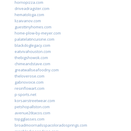
hornopizza.com
driveadragster.com
hematologa.com
lizaivanov.com
guesttinyhomes.com
home-plow-by-meyer.com
palatelatincuisine.com
blackdoglegacy.com
eatvivahouston.com
thebigshowok.com
chimeandstave.com
greatwallseafoodny.com
theloverose.com
gabriovoice.com
resinflowart.com
p-sports.net
korsairstreetwear.com
petshopallston.com
avenue26tacos.com
topgglasses.com
broadmoornailsspacoloradosprings.com