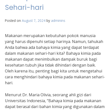
Sehari-hari
Posted on
August 7, 2024
by
adminins
Makanan merupakan kebutuhan pokok manusia
yang harus dipenuhi setiap harinya. Namun, tahukah
Anda bahwa ada bahaya kimia yang dapat terdapat
dalam makanan sehari-hari kita? Bahaya kimia pada
makanan dapat menimbulkan dampak buruk bagi
kesehatan tubuh jika tidak dihindari dengan baik.
Oleh karena itu, penting bagi kita untuk mengetahui
cara menghindari bahaya kimia pada makanan sehari-
hari.
Menurut Dr. Maria Olivia, seorang ahli gizi dari
Universitas Indonesia, “Bahaya kimia pada makanan
dapat berasal dari bahan kimia yang digunakan dalam