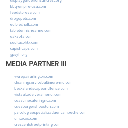
displaygardenonsuncrest.org
bbq-empire-usa.com
feedstoreva.com
drogopets.com
ediblechalk.com
tabletennisnearme.com
oaksofa.com
soultacohtx.com
capishcaps.com
gpsyfl.org
MEDIA PARTNER III
vwrepairarlington.com
cleaningservicebaltimore-md.com
beckslandscapeandfence.com
vistaaltadelveramendi.com
coastlinecateringnc.com
cuesburgershouston.com
psicologiaespecializadaencampeche.com
dmtacos.com
crescentstreetprinting.com