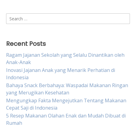
Search
for:
Recent Posts
Ragam Jajanan Sekolah yang Selalu Dinantikan oleh
Anak-Anak
Inovasi Jajanan Anak yang Menarik Perhatian di
Indonesia
Bahaya Snack Berbahaya: Waspadai Makanan Ringan
yang Merugikan Kesehatan
Mengungkap Fakta Mengejutkan Tentang Makanan
Cepat Saji di Indonesia
5 Resep Makanan Olahan Enak dan Mudah Dibuat di
Rumah