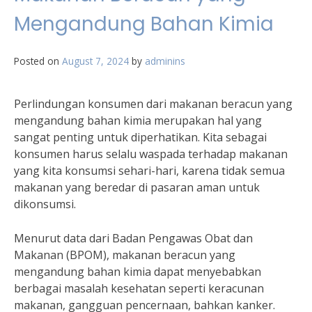
Mengandung Bahan Kimia
Posted on
August 7, 2024
by
adminins
Perlindungan konsumen dari makanan beracun yang
mengandung bahan kimia merupakan hal yang
sangat penting untuk diperhatikan. Kita sebagai
konsumen harus selalu waspada terhadap makanan
yang kita konsumsi sehari-hari, karena tidak semua
makanan yang beredar di pasaran aman untuk
dikonsumsi.
Menurut data dari Badan Pengawas Obat dan
Makanan (BPOM), makanan beracun yang
mengandung bahan kimia dapat menyebabkan
berbagai masalah kesehatan seperti keracunan
makanan, gangguan pencernaan, bahkan kanker.