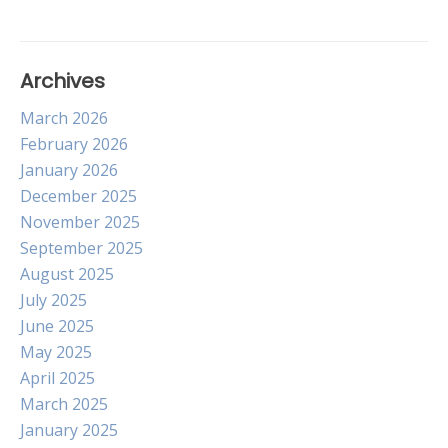
Archives
March 2026
February 2026
January 2026
December 2025
November 2025
September 2025
August 2025
July 2025
June 2025
May 2025
April 2025
March 2025
January 2025