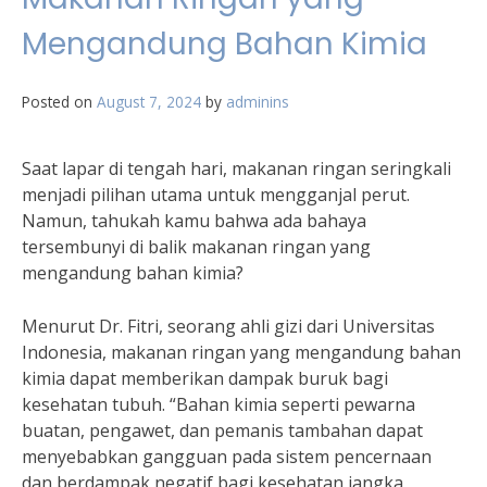
Mengandung Bahan Kimia
Posted on
August 7, 2024
by
adminins
Saat lapar di tengah hari, makanan ringan seringkali
menjadi pilihan utama untuk mengganjal perut.
Namun, tahukah kamu bahwa ada bahaya
tersembunyi di balik makanan ringan yang
mengandung bahan kimia?
Menurut Dr. Fitri, seorang ahli gizi dari Universitas
Indonesia, makanan ringan yang mengandung bahan
kimia dapat memberikan dampak buruk bagi
kesehatan tubuh. “Bahan kimia seperti pewarna
buatan, pengawet, dan pemanis tambahan dapat
menyebabkan gangguan pada sistem pencernaan
dan berdampak negatif bagi kesehatan jangka