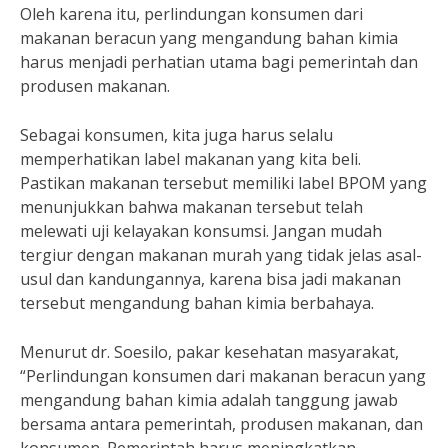
Oleh karena itu, perlindungan konsumen dari
makanan beracun yang mengandung bahan kimia
harus menjadi perhatian utama bagi pemerintah dan
produsen makanan.
Sebagai konsumen, kita juga harus selalu
memperhatikan label makanan yang kita beli.
Pastikan makanan tersebut memiliki label BPOM yang
menunjukkan bahwa makanan tersebut telah
melewati uji kelayakan konsumsi. Jangan mudah
tergiur dengan makanan murah yang tidak jelas asal-
usul dan kandungannya, karena bisa jadi makanan
tersebut mengandung bahan kimia berbahaya.
Menurut dr. Soesilo, pakar kesehatan masyarakat,
“Perlindungan konsumen dari makanan beracun yang
mengandung bahan kimia adalah tanggung jawab
bersama antara pemerintah, produsen makanan, dan