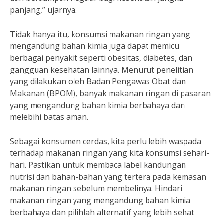
panjang,” ujarnya.
Tidak hanya itu, konsumsi makanan ringan yang
mengandung bahan kimia juga dapat memicu
berbagai penyakit seperti obesitas, diabetes, dan
gangguan kesehatan lainnya. Menurut penelitian
yang dilakukan oleh Badan Pengawas Obat dan
Makanan (BPOM), banyak makanan ringan di pasaran
yang mengandung bahan kimia berbahaya dan
melebihi batas aman.
Sebagai konsumen cerdas, kita perlu lebih waspada
terhadap makanan ringan yang kita konsumsi sehari-
hari. Pastikan untuk membaca label kandungan
nutrisi dan bahan-bahan yang tertera pada kemasan
makanan ringan sebelum membelinya. Hindari
makanan ringan yang mengandung bahan kimia
berbahaya dan pilihlah alternatif yang lebih sehat