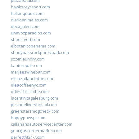
plazabatai.com
hawkscayresort.com
hellonquads.com
diarioanimales.com
decogaleri.com
unavozparadios.com
shoes-vert.com
elbotanicopanama.com
shadyoaksrockportrvpark.com
jccoinlaundry.com
kautorepair.com
marjaeswinebar.com
elmazatlanclinton.com
ideacoffeenyc.com
odieschillicothe.com
lacantinitagalesburg.com
pizzadeliverybristol.com
greenstarsmogcheck.com
happypawspl.com
callahansautoservicecenter.com
georgiascornermarket.com
perfectfit24-7.com