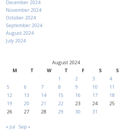
December 2024
November 2024
October 2024
September 2024
August 2024
July 2024
August 2024
M
T
W
T
F
S
S
1
2
3
4
5
6
7
8
9
10
11
12
13
14
15
16
17
18
19
20
21
22
23
24
25
26
27
28
29
30
31
« Jul
Sep »