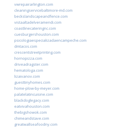
vwrepairarlington.com
cleaningservicebaltimore-md.com
beckslandscapeandfence.com
vistaaltadelveramendi.com
coastlinecateringnc.com
cuesburgershouston.com
psicologiaespecializadaencampeche.com
dmtacos.com
crescentstreetprinting.com
hornopizza.com
driveadragster.com
hematologa.com
lizaivanov.com
guesttinyhomes.com
home-plow-by-meyer.com
palatelatincuisine.com
blackdoglegacy.com
eatvivahouston.com
thebigshowok.com
chimeandstave.com
greatwallseafoodny.com