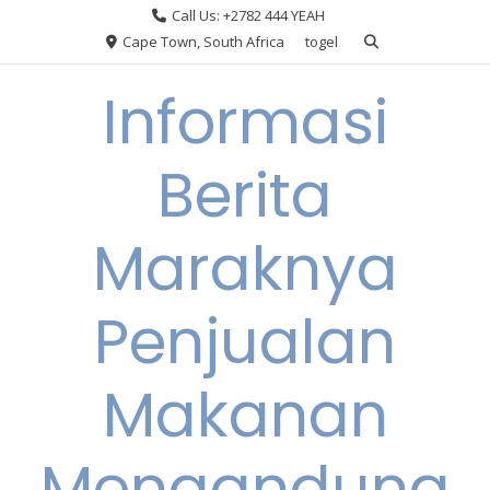
Skip
Call Us: +2782 444 YEAH
to
Cape Town, South Africa
togel
content
Informasi
Berita
Maraknya
Penjualan
Makanan
Mengandung