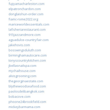
fujiyamacharleston.com
elpatronchardon.com
donglaishun-order.com
fiamc-rome2022.org
mariceworldessentials.com
lafisheriarestaurant.com
915jazzandmore.com
aguadulce-countryfair.com
jakehovis.com
bosswingsduluth.com
birminghamautocare.com
tonyscountrykitchen.com
jbellasnailspa.com
mychaihouse.com
alvisgrooming.com
thegeorginaestate.com
blythewoodseafood.com
paolosdelibangkok.com
bobacove.com
phoone24brookfield.com
mickeybarmama.com