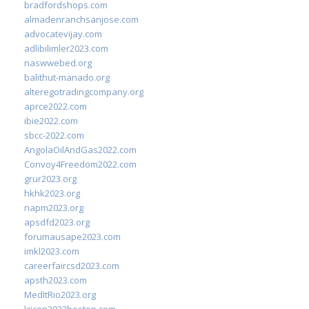
bradfordshops.com
almadenranchsanjose.com
advocatevijay.com
adlibilimler2023.com
naswwebed.org
balithut-manado.org
alteregotradingcompany.org
aprce2022.com
ibie2022.com
sbcc-2022.com
AngolaOilAndGas2022.com
Convoy4Freedom2022.com
grur2023.org
hkhk2023.org
napm2023.org
apsdfd2023.org
forumausape2023.com
imkl2023.com
careerfaircsd2023.com
apsth2023.com
MedItRio2023.org