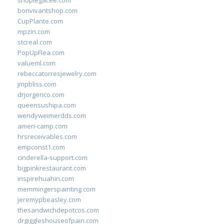
shoplegacee.com
bonvivantshop.com
CupPlante.com
mpzin.com
stcreal.com
PopUpFlea.com
valueml.com
rebeccatorresjewelry.com
jmpbliss.com
drjorgerico.com
queensushipa.com
wendyweimerdds.com
ameri-camp.com
hrsreceivables.com
empconst1.com
cinderella-support.com
bigpinkrestaurant.com
inspirehuahin.com
memmingerspainting.com
jeremypbeasley.com
thesandwichdepotcos.com
drgiggleshouseofpain.com