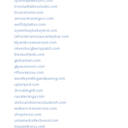
sparklejewelryinc.com
ironcladtattoostudio.com
bruinshome.com
annascleaningsvc.com
wolfcitytattoo.com
oysterbayturkeytrot.com
lafronterarestauranteybar.com
lilyandrosetearoom.com
olivesburgberrypatch.com
theslushkids.com
giobastian.com
glpascensori.com
rifloorepoxy.com
woolleymillingandpaving.com
uptonpvd.com
2troublegrill.com
casateranga.com
sticksandstonesstudiooh.com
walkers-treeservice.com
shopmossi.com
untamedcollectivesd.com
mxpwellness.com