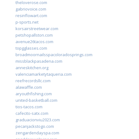
theloverose.com
gabriovoice.com
resinflowart.com
p-sports.net
korsairstreetwear.com
petshopallston.com
avenue26tacos.com
topgglasses.com
broadmoornailsspacoloradosprings.com
missblackpasadena.com
anneskitchen.org
valenciamarketytaqueria.com
reefrecordsllc.com
alawaffle.com
aryouthfishing.com
united-basketball.com
tios-tacos.com
cafecito-satx.com
graduacionviu2023.com
pecanjackstogo.com
zengardendayspa.com