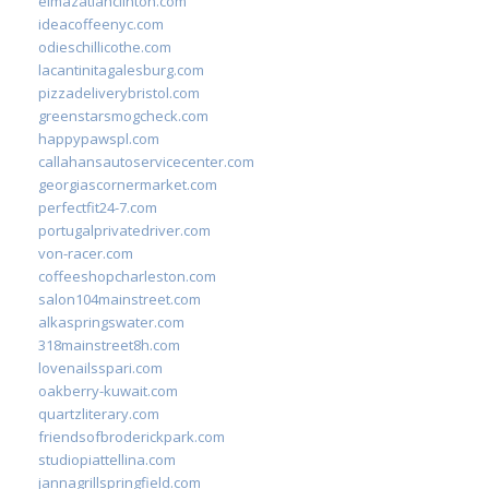
elmazatlanclinton.com
ideacoffeenyc.com
odieschillicothe.com
lacantinitagalesburg.com
pizzadeliverybristol.com
greenstarsmogcheck.com
happypawspl.com
callahansautoservicecenter.com
georgiascornermarket.com
perfectfit24-7.com
portugalprivatedriver.com
von-racer.com
coffeeshopcharleston.com
salon104mainstreet.com
alkaspringswater.com
318mainstreet8h.com
lovenailsspari.com
oakberry-kuwait.com
quartzliterary.com
friendsofbroderickpark.com
studiopiattellina.com
jannagrillspringfield.com