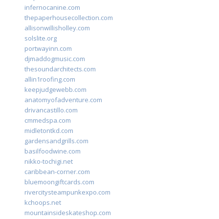
infernocanine.com
thepaperhousecollection.com
allisonwillisholley.com
solslite.org
portwayinn.com
djmaddogmusic.com
thesoundarchitects.com
allin1roofing.com
keepjudgewebb.com
anatomyofadventure.com
drivancastillo.com
cmmedspa.com
midletontkd.com
gardensandgrills.com
basilfoodwine.com
nikko-tochigi.net
caribbean-corner.com
bluemoongiftcards.com
rivercitysteampunkexpo.com
kchoops.net
mountainsideskateshop.com