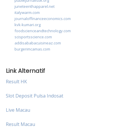
publikjurnalistik.org
juneteenthapparel.net
italywarm.com
journaloffinanceeconomics.com
kvk-kumari.org
foodscienceandtechnology.com
scisportsscience.com
addisababacuisineaz.com
burgerimcamas.com
Link Alternatif
Result HK
Slot Deposit Pulsa Indosat
Live Macau
Result Macau