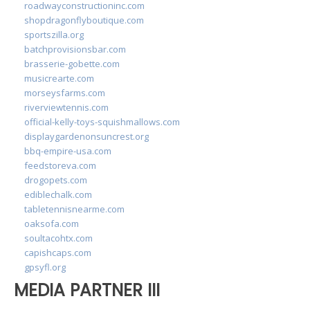
roadwayconstructioninc.com
shopdragonflyboutique.com
sportszilla.org
batchprovisionsbar.com
brasserie-gobette.com
musicrearte.com
morseysfarms.com
riverviewtennis.com
official-kelly-toys-squishmallows.com
displaygardenonsuncrest.org
bbq-empire-usa.com
feedstoreva.com
drogopets.com
ediblechalk.com
tabletennisnearme.com
oaksofa.com
soultacohtx.com
capishcaps.com
gpsyfl.org
MEDIA PARTNER III