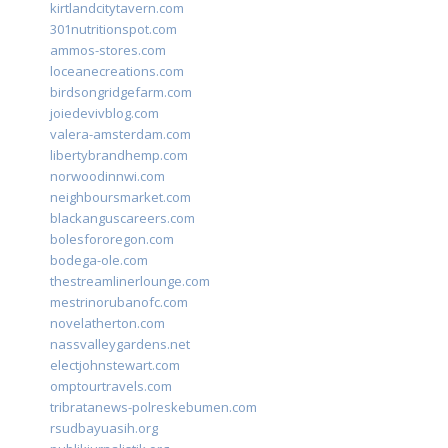
kirtlandcitytavern.com
301nutritionspot.com
ammos-stores.com
loceanecreations.com
birdsongridgefarm.com
joiedevivblog.com
valera-amsterdam.com
libertybrandhemp.com
norwoodinnwi.com
neighboursmarket.com
blackanguscareers.com
bolesfororegon.com
bodega-ole.com
thestreamlinerlounge.com
mestrinorubanofc.com
novelatherton.com
nassvalleygardens.net
electjohnstewart.com
omptourtravels.com
tribratanews-polreskebumen.com
rsudbayuasih.org