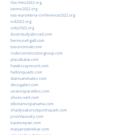
ifac-hms2022.org
taoms2022.org
iias-euromena-conference2022.org
ivd2022.org
csity2022.org
ibsarstudyabroad.com
bennusehgall.com
tsecincinnati.com
roderconstructiongroup.com
plazabatai.com
hawkscayresort.com
hellonquads.com
diarioanimales.com
decogaleri.com
unavozparadios.com
shoes-vert.com
elbotanicopanama.com
shadyoaksrockportrvpark.com
jccoinlaundry.com
kautorepair.com
marjaeswinebar.com