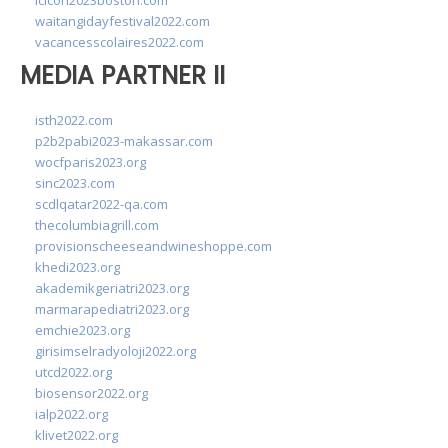
lcicon2023boston.com
waitangidayfestival2022.com
vacancesscolaires2022.com
MEDIA PARTNER II
isth2022.com
p2b2pabi2023-makassar.com
wocfparis2023.org
sinc2023.com
scdlqatar2022-qa.com
thecolumbiagrill.com
provisionscheeseandwineshoppe.com
khedi2023.org
akademikgeriatri2023.org
marmarapediatri2023.org
emchie2023.org
girisimselradyoloji2022.org
utcd2022.org
biosensor2022.org
ialp2022.org
klivet2022.org