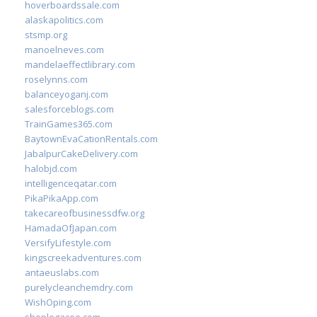
hoverboardssale.com
alaskapolitics.com
stsmp.org
manoelneves.com
mandelaeffectlibrary.com
roselynns.com
balanceyoganj.com
salesforceblogs.com
TrainGames365.com
BaytownEvaCationRentals.com
JabalpurCakeDelivery.com
halobjd.com
intelligenceqatar.com
PikaPikaApp.com
takecareofbusinessdfw.org
HamadaOfJapan.com
VersifyLifestyle.com
kingscreekadventures.com
antaeuslabs.com
purelycleanchemdry.com
WishOping.com