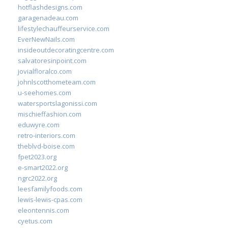
hotflashdesigns.com
garagenadeau.com
lifestylechauffeurservice.com
EverNewNails.com
insideoutdecoratingcentre.com
salvatoresinpoint.com
jovialfloralco.com
johnlscotthometeam.com
u-seehomes.com
watersportslagonissi.com
mischieffashion.com
eduwyre.com
retro-interiors.com
theblvd-boise.com
fpet2023.org
e-smart2022.org
ngrc2022.org
leesfamilyfoods.com
lewis-lewis-cpas.com
eleontennis.com
cyetus.com