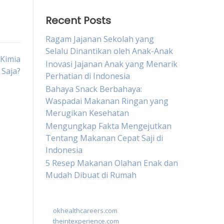
Recent Posts
Ragam Jajanan Sekolah yang
Selalu Dinantikan oleh Anak-Anak
Kimia
Inovasi Jajanan Anak yang Menarik
 Saja?
Perhatian di Indonesia
Bahaya Snack Berbahaya:
Waspadai Makanan Ringan yang
Merugikan Kesehatan
Mengungkap Fakta Mengejutkan
Tentang Makanan Cepat Saji di
Indonesia
5 Resep Makanan Olahan Enak dan
Mudah Dibuat di Rumah
okhealthcareers.com
theintexperience.com