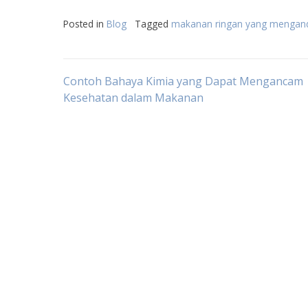
Posted in
Blog
Tagged
makanan ringan yang mengand
Post
Contoh Bahaya Kimia yang Dapat Mengancam
Kesehatan dalam Makanan
navigation