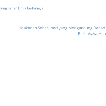
ung bahan kimia berbahaya
Makanan Sehari-hari yang Mengandung Bahan 
Berbahaya: Apa