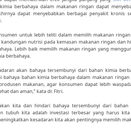
 kimia berbahaya dalam makanan ringan dapat menyeb
hirnya dapat menyebabkan berbagai penyakit kronis se
.
konsumen untuk lebih teliti dalam memilih makanan ringa
l kandungan nutrisi pada kemasan makanan ringan dan hi
haya. Lebih baik memilih makanan ringan yang menggu
ia berbahaya.
esadaran akan bahaya tersembunyi dari bahan kimia berb
ai bahaya bahan kimia berbahaya dalam makanan ringan 
n produsen makanan, agar konsumen dapat lebih waspad
at dan aman,” kata dr. Fitri.
makan kita dan hindari bahaya tersembunyi dari bahan 
tubuh kita adalah investasi terbesar yang harus kita 
meningkatkan kesadaran kita akan pentingnya memilih ma