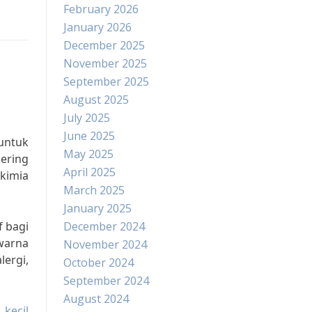
February 2026
January 2026
December 2025
November 2025
September 2025
August 2025
July 2025
June 2025
untuk
May 2025
ering
April 2025
kimia
March 2025
January 2025
 bagi
December 2024
warna
November 2024
ergi,
October 2024
September 2024
August 2024
 kecil