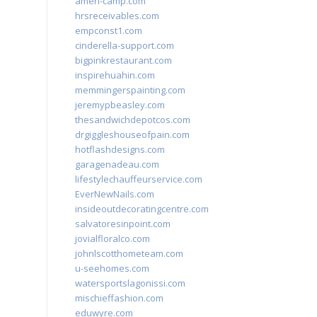
ameri-camp.com
hrsreceivables.com
empconst1.com
cinderella-support.com
bigpinkrestaurant.com
inspirehuahin.com
memmingerspainting.com
jeremypbeasley.com
thesandwichdepotcos.com
drgiggleshouseofpain.com
hotflashdesigns.com
garagenadeau.com
lifestylechauffeurservice.com
EverNewNails.com
insideoutdecoratingcentre.com
salvatoresinpoint.com
jovialfloralco.com
johnlscotthometeam.com
u-seehomes.com
watersportslagonissi.com
mischieffashion.com
eduwyre.com