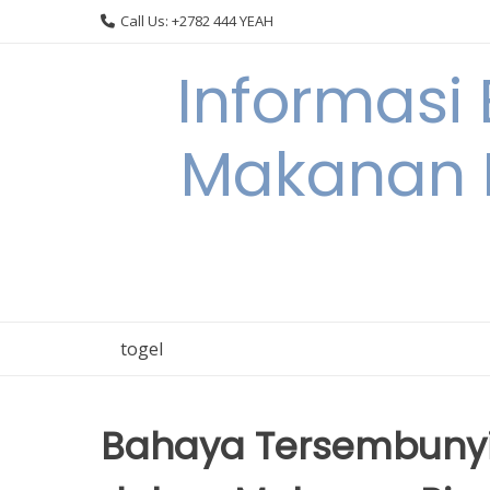
Skip
Call Us: +2782 444 YEAH
to
content
Informasi
Makanan 
togel
Bahaya Tersembunyi