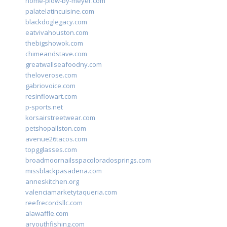
home-plow-by-meyer.com
palatelatincuisine.com
blackdoglegacy.com
eatvivahouston.com
thebigshowok.com
chimeandstave.com
greatwallseafoodny.com
theloverose.com
gabriovoice.com
resinflowart.com
p-sports.net
korsairstreetwear.com
petshopallston.com
avenue26tacos.com
topgglasses.com
broadmoornailsspacoloradosprings.com
missblackpasadena.com
anneskitchen.org
valenciamarketytaqueria.com
reefrecordsllc.com
alawaffle.com
aryouthfishing.com