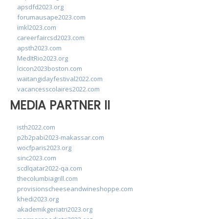
apsdfd2023.org
forumausape2023.com
imkl2023.com
careerfaircsd2023.com
apsth2023.com
MedItRio2023.org
lcicon2023boston.com
waitangidayfestival2022.com
vacancesscolaires2022.com
MEDIA PARTNER II
isth2022.com
p2b2pabi2023-makassar.com
wocfparis2023.org
sinc2023.com
scdlqatar2022-qa.com
thecolumbiagrill.com
provisionscheeseandwineshoppe.com
khedi2023.org
akademikgeriatri2023.org