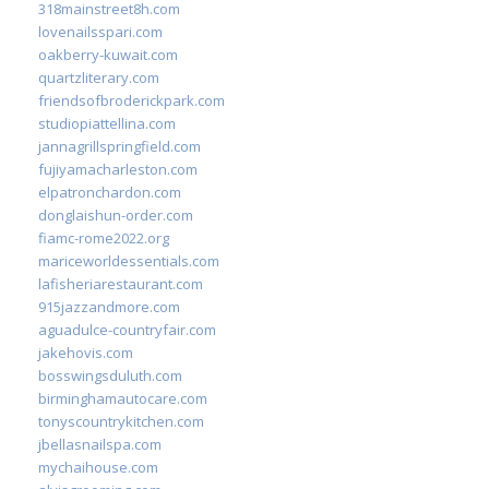
318mainstreet8h.com
lovenailsspari.com
oakberry-kuwait.com
quartzliterary.com
friendsofbroderickpark.com
studiopiattellina.com
jannagrillspringfield.com
fujiyamacharleston.com
elpatronchardon.com
donglaishun-order.com
fiamc-rome2022.org
mariceworldessentials.com
lafisheriarestaurant.com
915jazzandmore.com
aguadulce-countryfair.com
jakehovis.com
bosswingsduluth.com
birminghamautocare.com
tonyscountrykitchen.com
jbellasnailspa.com
mychaihouse.com