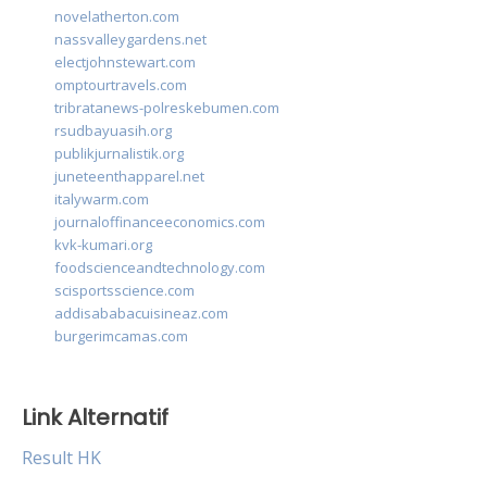
novelatherton.com
nassvalleygardens.net
electjohnstewart.com
omptourtravels.com
tribratanews-polreskebumen.com
rsudbayuasih.org
publikjurnalistik.org
juneteenthapparel.net
italywarm.com
journaloffinanceeconomics.com
kvk-kumari.org
foodscienceandtechnology.com
scisportsscience.com
addisababacuisineaz.com
burgerimcamas.com
Link Alternatif
Result HK