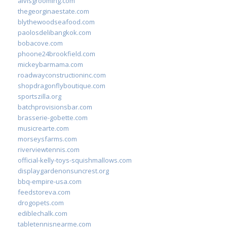
alvisgrooming.com
thegeorginaestate.com
blythewoodseafood.com
paolosdelibangkok.com
bobacove.com
phoone24brookfield.com
mickeybarmama.com
roadwayconstructioninc.com
shopdragonflyboutique.com
sportszilla.org
batchprovisionsbar.com
brasserie-gobette.com
musicrearte.com
morseysfarms.com
riverviewtennis.com
official-kelly-toys-squishmallows.com
displaygardenonsuncrest.org
bbq-empire-usa.com
feedstoreva.com
drogopets.com
ediblechalk.com
tabletennisnearme.com