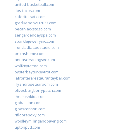
united-basketball.com
tios-tacos.com
cafecito-satx.com
graduacionviu2023.com
pecanjackstogo.com
zengardendayspa.com
sparklejewelryinc.com
ironcladtattoostudio.com
bruinshome.com
annascleaningsvc.com
wolfcitytattoo.com
oysterbayturkeytrot.com
lafronterarestauranteybar.com
lilyandrosetearoom.com
olivesburgberrypatch.com
theslushkids.com
giobastian.com
glpascensori.com
rifloorepoxy.com
woolleymillingandpaving.com
uptonpvd.com