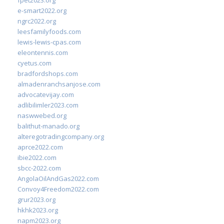
fpet2023.org
e-smart2022.org
ngrc2022.org
leesfamilyfoods.com
lewis-lewis-cpas.com
eleontennis.com
cyetus.com
bradfordshops.com
almadenranchsanjose.com
advocatevijay.com
adlibilimler2023.com
naswwebed.org
balithut-manado.org
alteregotradingcompany.org
aprce2022.com
ibie2022.com
sbcc-2022.com
AngolaOilAndGas2022.com
Convoy4Freedom2022.com
grur2023.org
hkhk2023.org
napm2023.org