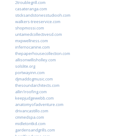
2troublegrill.com
casateranga.com
sticksandstonesstudiooh.com
walkers-treeservice.com
shopmossi.com
untamedcollectivesd.com
mxpwellness.com
infernocanine.com
thepaperhousecollection.com
allisonwillisholley.com
solslite.org
portwayinn.com
djmaddogmusic.com
thesoundarchitects.com
allin1roofing.com
keepjudgewebb.com
anatomyofadventure.com
drivancastillo.com
cmmedspa.com
midletontkd.com
gardensandgrills.com