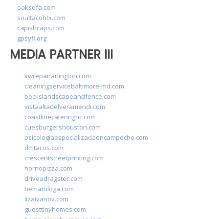
oaksofa.com
soultacohtx.com
capishcaps.com
gpsyfl.org
MEDIA PARTNER III
vwrepairarlington.com
cleaningservicebaltimore-md.com
beckslandscapeandfence.com
vistaaltadelveramendi.com
coastlinecateringnc.com
cuesburgershouston.com
psicologiaespecializadaencampeche.com
dmtacos.com
crescentstreetprinting.com
hornopizza.com
driveadragster.com
hematologa.com
lizaivanov.com
guesttinyhomes.com