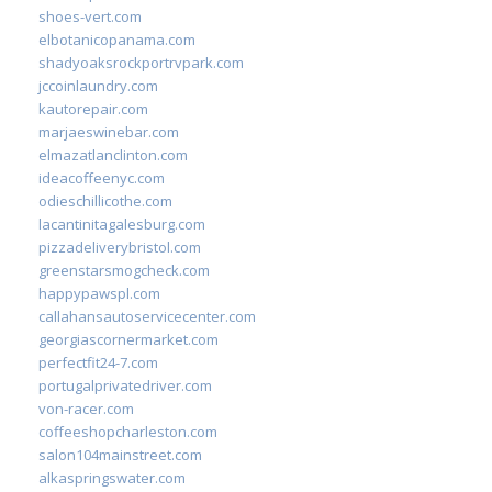
shoes-vert.com
elbotanicopanama.com
shadyoaksrockportrvpark.com
jccoinlaundry.com
kautorepair.com
marjaeswinebar.com
elmazatlanclinton.com
ideacoffeenyc.com
odieschillicothe.com
lacantinitagalesburg.com
pizzadeliverybristol.com
greenstarsmogcheck.com
happypawspl.com
callahansautoservicecenter.com
georgiascornermarket.com
perfectfit24-7.com
portugalprivatedriver.com
von-racer.com
coffeeshopcharleston.com
salon104mainstreet.com
alkaspringswater.com