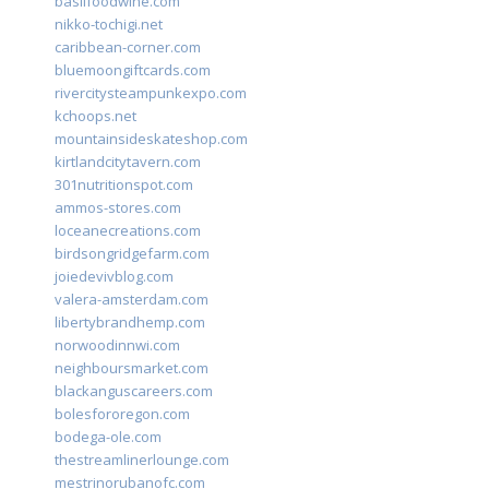
basilfoodwine.com
nikko-tochigi.net
caribbean-corner.com
bluemoongiftcards.com
rivercitysteampunkexpo.com
kchoops.net
mountainsideskateshop.com
kirtlandcitytavern.com
301nutritionspot.com
ammos-stores.com
loceanecreations.com
birdsongridgefarm.com
joiedevivblog.com
valera-amsterdam.com
libertybrandhemp.com
norwoodinnwi.com
neighboursmarket.com
blackanguscareers.com
bolesfororegon.com
bodega-ole.com
thestreamlinerlounge.com
mestrinorubanofc.com