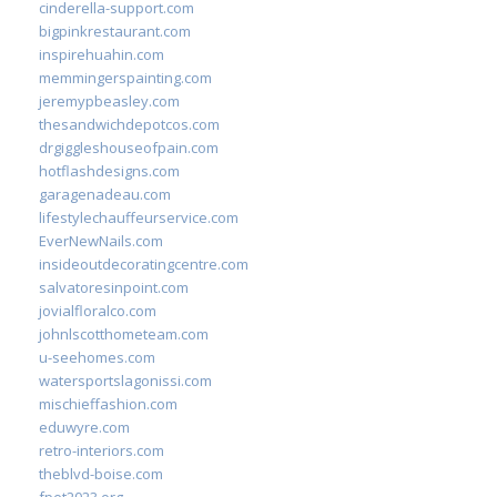
cinderella-support.com
bigpinkrestaurant.com
inspirehuahin.com
memmingerspainting.com
jeremypbeasley.com
thesandwichdepotcos.com
drgiggleshouseofpain.com
hotflashdesigns.com
garagenadeau.com
lifestylechauffeurservice.com
EverNewNails.com
insideoutdecoratingcentre.com
salvatoresinpoint.com
jovialfloralco.com
johnlscotthometeam.com
u-seehomes.com
watersportslagonissi.com
mischieffashion.com
eduwyre.com
retro-interiors.com
theblvd-boise.com