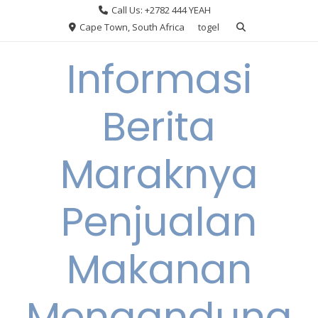
Skip
Call Us: +2782 444 YEAH
to
Cape Town, South Africa
togel
content
Informasi
Berita
Maraknya
Penjualan
Makanan
Mengandung