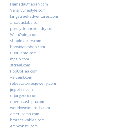
HamadaOfJapan.com
VersifyLifestyle.com
kingscreekadventures.com
antaeuslabs.com
purelycleanchemdry.com
WishOping.com
shoplegacee.com
bonvivantshop.com
CupPlante.com
mpzin.com
stcreal.com
PopUpFlea.com
valueml.com
rebeccatorresjewelry.com
jmpbliss.com
drjorgerico.com
queensushipa.com
wendyweimerdds.com
ameri-camp.com
hrsreceivables.com
empconst1.com