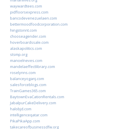
marianlives.org
waywardtees.com
pidfloorsexpress.com
bancodevenezuelaen.com
bettermoodfoodcorporation.com
hingstonnt.com
chooseagender.com
hoverboardssale.com
alaskapolitics.com
stsmp.org
manoelneves.com
mandelaeffectlibrary.com
roselynns.com
balanceyoganj.com
salesforceblogs.com
TrainGames365.com
BaytownEvaCationRentals.com
JabalpurCakeDelivery.com
halobjd.com
intelligenceqatar.com
PikaPikaApp.com
takecareofbusinessdfw.org