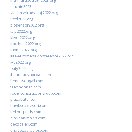
marmarapediatri2023.org
emchie2023.org
girisimselradyoloji2022.org
utcd2022.org
biosensor2022.org
ialp2022.org
klivet2022.org
ifac-hms2022.org
taoms2022.org
iias-euromena-conference2022.org
ivd2022.org
csity2022.org
ibsarstudyabroad.com
bennusehgall.com
tsecincinnati.com
roderconstructiongroup.com
plazabatai.com
hawkscayresort.com
hellonquads.com
diarioanimales.com
decogaleri.com
unavozparadios.com