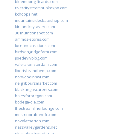
bluemoongiftcards.com
rivercitysteampunkexpo.com
kchoops.net
mountainsideskateshop.com
kirtlandcitytavern.com
301nutritionspot.com
ammos-stores.com
loceanecreations.com
birdsongridgefarm.com
joiedevivblog.com
valera-amsterdam.com
libertybrandhemp.com
norwoodinnwi.com
neighboursmarket.com
blackanguscareers.com
bolesfororegon.com
bodega-ole.com
thestreamlinerlounge.com
mestrinorubanofc.com
novelatherton.com
nassvalleygardens.net
electjohnstewart.com