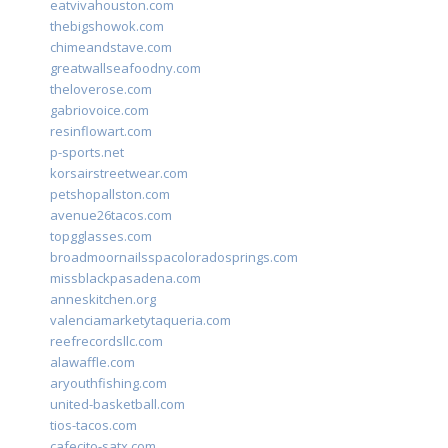
eatvivahouston.com
thebigshowok.com
chimeandstave.com
greatwallseafoodny.com
theloverose.com
gabriovoice.com
resinflowart.com
p-sports.net
korsairstreetwear.com
petshopallston.com
avenue26tacos.com
topgglasses.com
broadmoornailsspacoloradosprings.com
missblackpasadena.com
anneskitchen.org
valenciamarketytaqueria.com
reefrecordsllc.com
alawaffle.com
aryouthfishing.com
united-basketball.com
tios-tacos.com
cafecito-satx.com