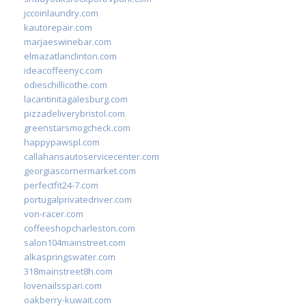
jccoinlaundry.com
kautorepair.com
marjaeswinebar.com
elmazatlanclinton.com
ideacoffeenyc.com
odieschillicothe.com
lacantinitagalesburg.com
pizzadeliverybristol.com
greenstarsmogcheck.com
happypawspl.com
callahansautoservicecenter.com
georgiascornermarket.com
perfectfit24-7.com
portugalprivatedriver.com
von-racer.com
coffeeshopcharleston.com
salon104mainstreet.com
alkaspringswater.com
318mainstreet8h.com
lovenailsspari.com
oakberry-kuwait.com