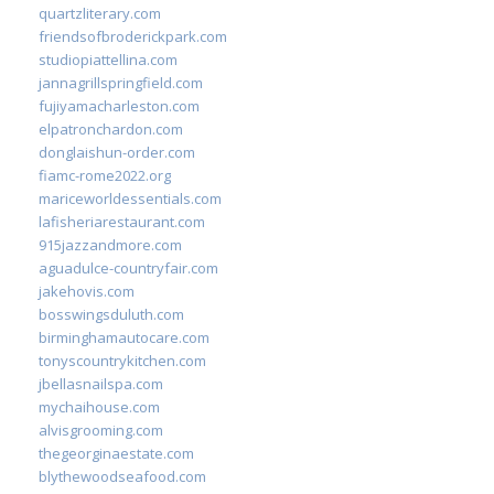
quartzliterary.com
friendsofbroderickpark.com
studiopiattellina.com
jannagrillspringfield.com
fujiyamacharleston.com
elpatronchardon.com
donglaishun-order.com
fiamc-rome2022.org
mariceworldessentials.com
lafisheriarestaurant.com
915jazzandmore.com
aguadulce-countryfair.com
jakehovis.com
bosswingsduluth.com
birminghamautocare.com
tonyscountrykitchen.com
jbellasnailspa.com
mychaihouse.com
alvisgrooming.com
thegeorginaestate.com
blythewoodseafood.com