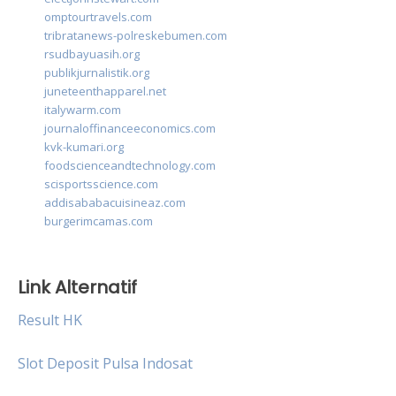
omptourtravels.com
tribratanews-polreskebumen.com
rsudbayuasih.org
publikjurnalistik.org
juneteenthapparel.net
italywarm.com
journaloffinanceeconomics.com
kvk-kumari.org
foodscienceandtechnology.com
scisportsscience.com
addisababacuisineaz.com
burgerimcamas.com
Link Alternatif
Result HK
Slot Deposit Pulsa Indosat