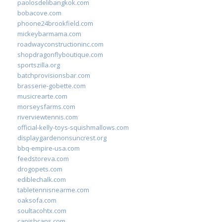
paolosdelibangkok.com
bobacove.com
phoone24brookfield.com
mickeybarmama.com
roadwayconstructioninc.com
shopdragonflyboutique.com
sportszilla.org
batchprovisionsbar.com
brasserie-gobette.com
musicrearte.com
morseysfarms.com
riverviewtennis.com
official-kelly-toys-squishmallows.com
displaygardenonsuncrest.org
bbq-empire-usa.com
feedstoreva.com
drogopets.com
ediblechalk.com
tabletennisnearme.com
oaksofa.com
soultacohtx.com
capishcaps.com