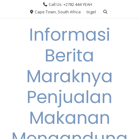
Skip
Call Us: +2782 444 YEAH
to
Cape Town, South Africa
togel
content
Informasi
Berita
Maraknya
Penjualan
Makanan
Mengandung