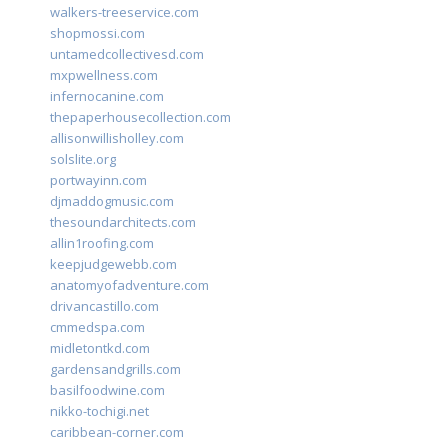
walkers-treeservice.com
shopmossi.com
untamedcollectivesd.com
mxpwellness.com
infernocanine.com
thepaperhousecollection.com
allisonwillisholley.com
solslite.org
portwayinn.com
djmaddogmusic.com
thesoundarchitects.com
allin1roofing.com
keepjudgewebb.com
anatomyofadventure.com
drivancastillo.com
cmmedspa.com
midletontkd.com
gardensandgrills.com
basilfoodwine.com
nikko-tochigi.net
caribbean-corner.com