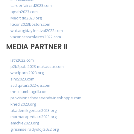
careerfaircsd2023.com
apsth2023.com
MedItRio2023.org
lcicon2023boston.com
waitangidayfestival2022.com
vacancesscolaires2022.com
MEDIA PARTNER II
isth2022.com
p2b2pabi2023-makassar.com
wocfparis2023.org
sinc2023.com
scdlqatar2022-qa.com
thecolumbiagrill.com
provisionscheeseandwineshoppe.com
khedi2023.org
akademikgeriatri2023.org
marmarapediatri2023.org
emchie2023.org
girisimselradyoloji2022.org