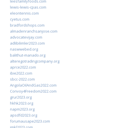
leesfamilyfoods.com
lewis-lewis-cpas.com
eleontennis.com
cyetus.com
bradfordshops.com
almadenranchsanjose.com
advocatevijay.com
adlibilimler2023.com
naswwebed.org
balithut-manado.org
alteregotradingcompany.org
aprce2022.com
ibie2022.com
sbcc-2022.com
AngolaOilAndGas2022.com
Convoy4Freedom2022.com
grur2023.org
hkhk2023.org
napm2023.org
apsdfd2023.org
forumausape2023.com
imkl2023.com