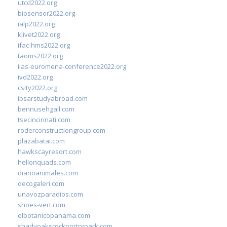
utcd2022.org
biosensor2022.org
ialp2022.org
klivet2022.org
ifac-hms2022.org
taoms2022.org
iias-euromena-conference2022.org
ivd2022.org
csity2022.org
ibsarstudyabroad.com
bennusehgall.com
tsecincinnati.com
roderconstructiongroup.com
plazabatai.com
hawkscayresort.com
hellonquads.com
diarioanimales.com
decogaleri.com
unavozparadios.com
shoes-vert.com
elbotanicopanama.com
shadyoaksrockportrvpark.com