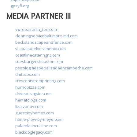
gpsyfl.org
MEDIA PARTNER III
vwrepairarlington.com
cleaningservicebaltimore-md.com
beckslandscapeandfence.com
vistaaltadelveramendi.com
coastlinecateringnc.com
cuesburgershouston.com
psicologiaespecializadaencampeche.com
dmtacos.com
crescentstreetprinting.com
hornopizza.com
driveadragster.com
hematologa.com
lizaivanov.com
guesttinyhomes.com
home-plow-by-meyer.com
palatelatincuisine.com
blackdoglegacy.com