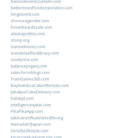
bancodevenezuelaen.com
bettermoodfoodcorporation.com
hingstonnt.com
chooseagender.com
hoverboardssale.com
alaskapolitics.com
stsmp.org
manoelneves.com
mandelaeffectlibrary.com
roselynns.com
balanceyoganj.com
salesforceblogs.com
TrainGames365.com
BaytownEvaCationRentals.com
JabalpurCakeDelivery.com
halobjd.com
intelligenceqatar.com
PikaPikaApp.com
takecareofbusinessdfw.org
HamadaOfJapan.com
VersifyLifestyle.com
kingscreekadventures.com