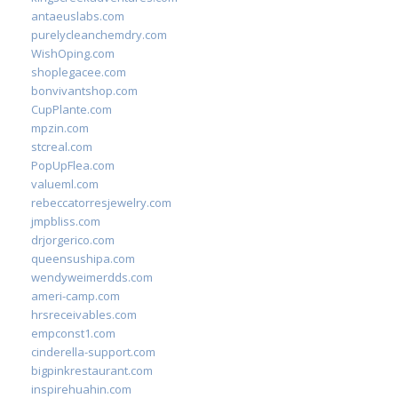
antaeuslabs.com
purelycleanchemdry.com
WishOping.com
shoplegacee.com
bonvivantshop.com
CupPlante.com
mpzin.com
stcreal.com
PopUpFlea.com
valueml.com
rebeccatorresjewelry.com
jmpbliss.com
drjorgerico.com
queensushipa.com
wendyweimerdds.com
ameri-camp.com
hrsreceivables.com
empconst1.com
cinderella-support.com
bigpinkrestaurant.com
inspirehuahin.com