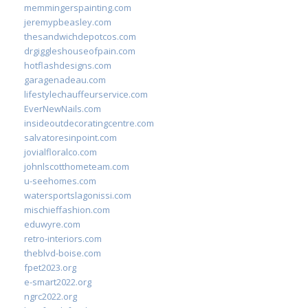
memmingerspainting.com
jeremypbeasley.com
thesandwichdepotcos.com
drgiggleshouseofpain.com
hotflashdesigns.com
garagenadeau.com
lifestylechauffeurservice.com
EverNewNails.com
insideoutdecoratingcentre.com
salvatoresinpoint.com
jovialfloralco.com
johnlscotthometeam.com
u-seehomes.com
watersportslagonissi.com
mischieffashion.com
eduwyre.com
retro-interiors.com
theblvd-boise.com
fpet2023.org
e-smart2022.org
ngrc2022.org