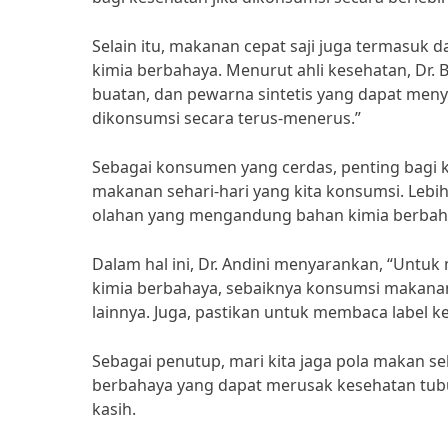
Selain itu, makanan cepat saji juga termasuk
kimia berbahaya. Menurut ahli kesehatan, Dr.
buatan, dan pewarna sintetis yang dapat me
dikonsumsi secara terus-menerus.”
Sebagai konsumen yang cerdas, penting bagi 
makanan sehari-hari yang kita konsumsi. Leb
olahan yang mengandung bahan kimia berbah
Dalam hal ini, Dr. Andini menyarankan, “Unt
kimia berbahaya, sebaiknya konsumsi makanan
lainnya. Juga, pastikan untuk membaca label
Sebagai penutup, mari kita jaga pola makan seh
berbahaya yang dapat merusak kesehatan tubu
kasih.