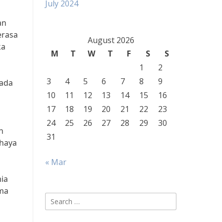
July 2024
an
erasa
August 2026
ka
M
T
W
T
F
S
S
1
2
3
4
5
6
7
8
9
pada
n
10
11
12
13
14
15
16
17
18
19
20
21
22
23
24
25
26
27
28
29
30
n
31
ahaya
« Mar
mia
ima
Search
for: