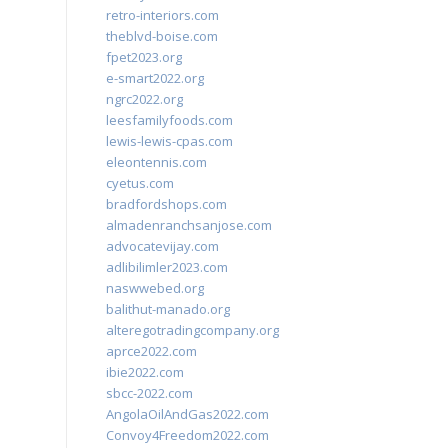
retro-interiors.com
theblvd-boise.com
fpet2023.org
e-smart2022.org
ngrc2022.org
leesfamilyfoods.com
lewis-lewis-cpas.com
eleontennis.com
cyetus.com
bradfordshops.com
almadenranchsanjose.com
advocatevijay.com
adlibilimler2023.com
naswwebed.org
balithut-manado.org
alteregotradingcompany.org
aprce2022.com
ibie2022.com
sbcc-2022.com
AngolaOilAndGas2022.com
Convoy4Freedom2022.com